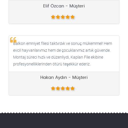
Elif Özcan - Müşteri
Balkon emniyet filesi taktırdık ve sonuç mükemmel! Hem
evcil hayvanlarımız hem de çocuklarımız artık güvende.
Montaj süreci hızlı ve düzenliydi, Kaplan File ekibine
profesyonelliklerinden ötürü teşekkür ederiz.
Hakan Aydın - Müşteri