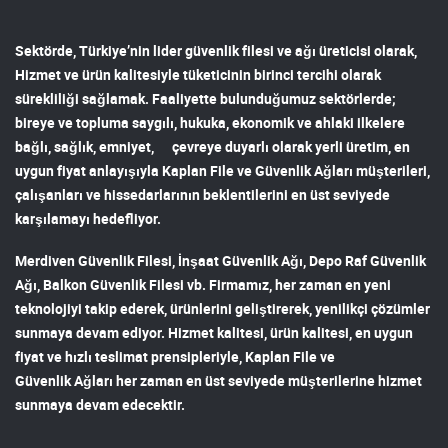
Sektörde, Türkiye’nin lider
güvenlik filesi ve ağı
üreticisi olarak,
Hizmet ve ürün kalitesiyle tüketicinin birinci tercihi olarak
sürekliliği sağlamak. Faaliyette bulunduğumuz sektörlerde;
bireye ve topluma saygılı, hukuka, ekonomik ve ahlaki ilkelere
bağlı, sağlık, emniyet, çevreye duyarlı olarak yerli üretim, en
uygun fiyat anlayışıyla
Kaplan File ve Güvenlik Ağları
müşterileri,
çalışanları ve hissedarlarının beklentilerini en üst seviyede
karşılamayı hedefliyor.
Merdiven Güvenlik Filesi
,
İnşaat Güvenlik Ağı
,
Depo Raf Güvenlik
Ağı
,
Balkon Güvenlik Filesi
vb. Firmamız, her zaman en yeni
teknolojiyi takip ederek, ürünlerini geliştirerek, yenilikçi çözümler
sunmaya devam ediyor. Hizmet kalitesi, ürün kalitesi, en uygun
fiyat ve hızlı teslimat prensipleriyle,
Kaplan File ve
Güvenlik Ağları
her zaman en üst seviyede müşterilerine hizmet
sunmaya devam edecektir.