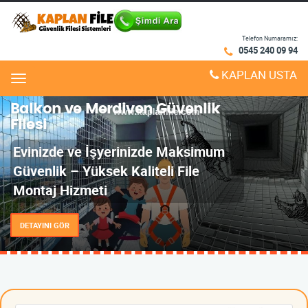
Telefon Numaramız:
0545 240 09 94
KAPLAN USTA
Menu
Balkon ve Merdiven Güvenlik
Filesi
Evinizde ve İşyerinizde Maksimum
Güvenlik – Yüksek Kaliteli File
Montaj Hizmeti
DETAYINI GÖR