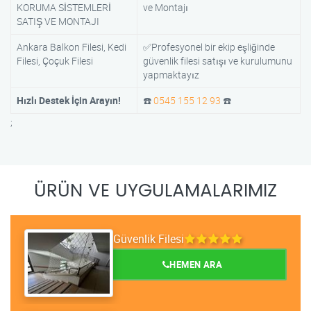
KORUMA SİSTEMLERİ
ve Montajı
SATIŞ VE MONTAJI
Ankara Balkon Filesi, Kedi
✅Profesyonel bir ekip eşliğinde
Filesi, Çoçuk Filesi
güvenlik filesi satışı ve kurulumunu
yapmaktayız
Hızlı Destek İçin Arayın!
☎️
0545 155 12 93
☎️
;
ÜRÜN VE UYGULAMALARIMIZ
Güvenlik Filesi
HEMEN ARA