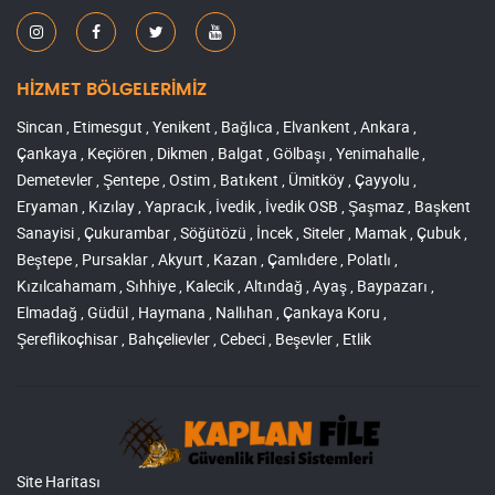
HİZMET BÖLGELERİMİZ
Sincan , Etimesgut , Yenikent , Bağlıca , Elvankent , Ankara ,
Çankaya , Keçiören , Dikmen , Balgat , Gölbaşı , Yenimahalle ,
Demetevler , Şentepe , Ostim , Batıkent , Ümitköy , Çayyolu ,
Eryaman , Kızılay , Yapracık , İvedik , İvedik OSB , Şaşmaz , Başkent
Sanayisi , Çukurambar , Söğütözü , İncek , Siteler , Mamak , Çubuk ,
Beştepe , Pursaklar , Akyurt , Kazan , Çamlıdere , Polatlı ,
Kızılcahamam , Sıhhiye , Kalecik , Altındağ , Ayaş , Baypazarı ,
Elmadağ , Güdül , Haymana , Nallıhan , Çankaya Koru ,
Şereflikoçhisar , Bahçelievler , Cebeci , Beşevler , Etlik
Site Haritası