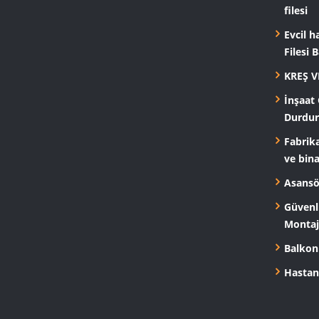
filesi
Evcil h
Filesi 
KREŞ V
İnşaat
Durdur
Fabrika
ve bina
Asansör
Güvenli
Montaj
Balkon
Hastane