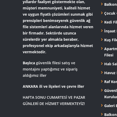
yıllardır faaliyet göstermekte olan,
Balkon 
müşteri memnuniyeti, kaliteli hizmet
Çocuk G
ve uygun fiyatlı çözümleri sunmak gibi
prensipleri benimseyerek güvenlik ağ
Kedi Fi
file sistemleri alanlarında hizmet veren
İnşaat 
bir firmadır. Sektörde uzunca
sürelerdir yer almakla beraber,
Kuş Fil
profesyonel ekip arkadaşlarıyla hizmet
Apartm
vermektedir.
Filesi
Başlıca
güvenlik filesi satış ve
Halı Sa
montajını yaptığımız ve sipariş
Havuz 
aldığımız iller
Raf Ko
ANKARA ili ve ilçeleri ve çevre iller
Güvenli
Kurul
HAFTA SONU CUMARTESİ VE PAZAR
GÜNLERİ DE HİZMET VERMEKTEYİZ!
Galeri 
Balkon 