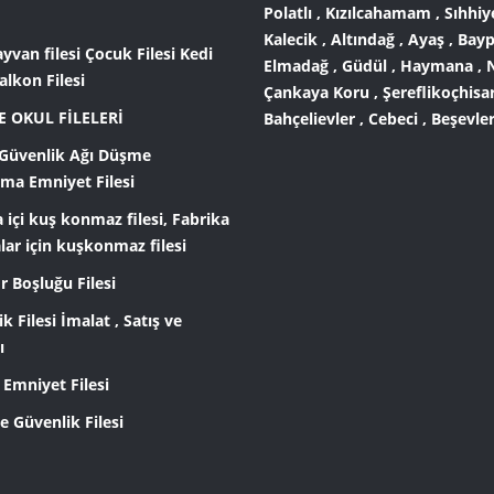
Polatlı , Kızılcahamam , Sıhhiye
Kalecik , Altındağ , Ayaş , Bayp
ayvan filesi Çocuk Filesi Kedi
Elmadağ , Güdül , Haymana , N
Balkon Filesi
Çankaya Koru , Şereflikoçhisar
E OKUL FİLELERİ
Bahçelievler , Cebeci , Beşevler 
 Güvenlik Ağı Düşme
ma Emniyet Filesi
 içi kuş konmaz filesi, Fabrika
lar için kuşkonmaz filesi
 Boşluğu Filesi
k Filesi İmalat , Satış ve
ı
 Emniyet Filesi
 Güvenlik Filesi