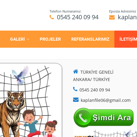
Telefon Numaramız:
Eposta Adresimiz 
0545 240 09 94
kaplan
GALERİ
PROJELER
REFERANSLARIMIZ
İLETİŞİ
TÜRKİYE GENELİ
ANKARA/ TÜRKİYE
0545 240 09 94
kaplanfile06@gmail.com