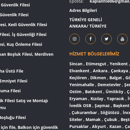
Eposta:
kaplanfile06@gmai
Güvenlik Filesi
Adres Bilgileri
üvenlik Filesi
TÜRKİYE GENELİ
lesi, Kedi Güvenlik Filesi
ANKARA/ TÜRKİYE
Filesi, İş Güvenliği Filesi
esi, Kuş Önleme Filesi
an Boşluk Filesi, Merdiven
HİZMET BÖLGELERİMİZ
Sincan , Etimesgut , Yenikent ,
Elvankent , Ankara , Çankaya 
ha Üstü File
Keçiören , Dikmen , Balgat , Gö
Emniyet Filesi
Yenimahalle , Demetevler , Şe
ruma Filesi
Ostim , Batıkent , Ümitköy , Ç
Eryaman , Kızılay , Yapracık , İ
k Filesi Satış ve Montajı
İvedik OSB , Şaşmaz , Başkent
umu
, Çukurambar , Söğütözü , İnc
Boşluğu Filesi
Siteler , Mamak , Çubuk , Beşt
Pursaklar , Akyurt , Kazan , Ça
için file, Balkon için güvenlik