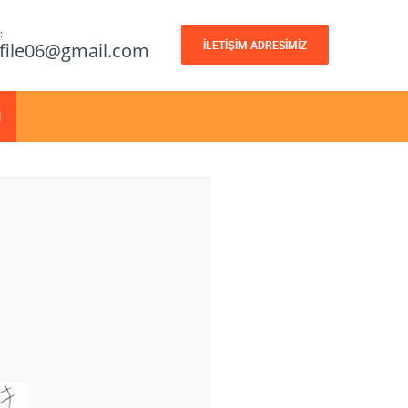
:
İLETİŞİM ADRESİMİZ
file06@gmail.com
M