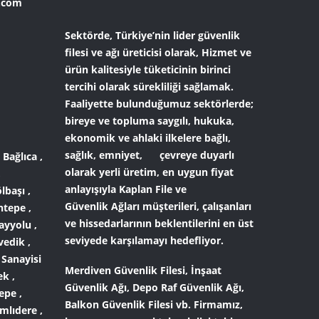
l.com
Sektörde, Türkiye’nin lider
güvenlik
filesi ve ağı
üreticisi olarak, Hizmet ve
ürün kalitesiyle tüketicinin birinci
tercihi olarak sürekliliği sağlamak.
Faaliyette bulunduğumuz sektörlerde;
bireye ve topluma saygılı, hukuka,
ekonomik ve ahlaki ilkelere bağlı,
sağlık, emniyet, çevreye duyarlı
 Bağlıca ,
olarak yerli üretim, en uygun fiyat
,
anlayışıyla
Kaplan File ve
lbaşı ,
Güvenlik Ağları
müşterileri, çalışanları
ntepe ,
ve hissedarlarının beklentilerini en üst
ayyolu ,
seviyede karşılamayı hedefliyor.
vedik ,
 Sanayisi
Merdiven Güvenlik Filesi
,
İnşaat
ek ,
Güvenlik Ağı
,
Depo Raf Güvenlik Ağı
,
epe ,
Balkon Güvenlik Filesi
vb. Firmamız,
mlıdere ,