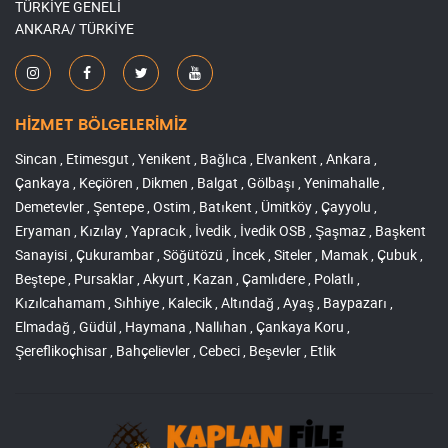
TÜRKİYE GENELİ
ANKARA/ TÜRKİYE
HİZMET BÖLGELERİMİZ
Sincan , Etimesgut , Yenikent , Bağlıca , Elvankent , Ankara ,
Çankaya , Keçiören , Dikmen , Balgat , Gölbaşı , Yenimahalle ,
Demetevler , Şentepe , Ostim , Batıkent , Ümitköy , Çayyolu ,
Eryaman , Kızılay , Yapracık , İvedik , İvedik OSB , Şaşmaz , Başkent
Sanayisi , Çukurambar , Söğütözü , İncek , Siteler , Mamak , Çubuk ,
Beştepe , Pursaklar , Akyurt , Kazan , Çamlıdere , Polatlı ,
Kızılcahamam , Sıhhiye , Kalecik , Altındağ , Ayaş , Baypazarı ,
Elmadağ , Güdül , Haymana , Nallıhan , Çankaya Koru ,
Şereflikoçhisar , Bahçelievler , Cebeci , Beşevler , Etlik