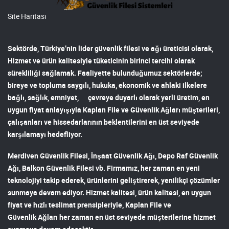
Site Haritası
Sektörde, Türkiye’nin lider
güvenlik filesi ve ağı
üreticisi olarak,
Hizmet ve ürün kalitesiyle tüketicinin birinci tercihi olarak
sürekliliği sağlamak. Faaliyette bulunduğumuz sektörlerde;
bireye ve topluma saygılı, hukuka, ekonomik ve ahlaki ilkelere
bağlı, sağlık, emniyet, çevreye duyarlı olarak yerli üretim, en
uygun fiyat anlayışıyla
Kaplan File ve Güvenlik Ağları
müşterileri,
çalışanları ve hissedarlarının beklentilerini en üst seviyede
karşılamayı hedefliyor.
Merdiven Güvenlik Filesi
,
İnşaat Güvenlik Ağı
,
Depo Raf Güvenlik
Ağı
,
Balkon Güvenlik Filesi
vb. Firmamız, her zaman en yeni
teknolojiyi takip ederek, ürünlerini geliştirerek, yenilikçi çözümler
sunmaya devam ediyor. Hizmet kalitesi, ürün kalitesi, en uygun
fiyat ve hızlı teslimat prensipleriyle,
Kaplan File ve
Güvenlik Ağları
her zaman en üst seviyede müşterilerine hizmet