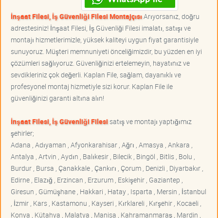
İnşaat Filesi, İş Güvenliği Filesi Montajçısı
Arıyorsanız, doğru
adrestesiniz! İnşaat Filesi, İş Güvenliği Filesi imalatı, satışı ve
montajı hizmetlerimizle, yüksek kaliteyi uygun fiyat garantisiyle
sunuyoruz. Müşteri memnuniyeti önceliğimizdir, bu yüzden en iyi
çözümleri sağlıyoruz. Güvenliğinizi ertelemeyin, hayatınız ve
sevdikleriniz çok değerli. Kaplan File, sağlam, dayanıklı ve
profesyonel montaj hizmetiyle sizi korur. Kaplan File ile
güvenliğinizi garanti altına alın!
İnşaat Filesi, İş Güvenliği Filesi
satış ve montajı yaptığımız
şehirler;
Adana , Adıyaman , Afyonkarahisar , Ağrı , Amasya , Ankara ,
Antalya , Artvin , Aydın , Balıkesir , Bilecik , Bingöl , Bitlis , Bolu ,
Burdur , Bursa , Çanakkale , Çankırı , Çorum , Denizli , Diyarbakır ,
Edirne , Elazığ , Erzincan , Erzurum , Eskişehir , Gaziantep ,
Giresun , Gümüşhane , Hakkari , Hatay , Isparta , Mersin , İstanbul
, İzmir , Kars , Kastamonu , Kayseri , Kırklareli , Kırşehir , Kocaeli ,
Konya , Kütahya , Malatya , Manisa , Kahramanmaraş , Mardin ,