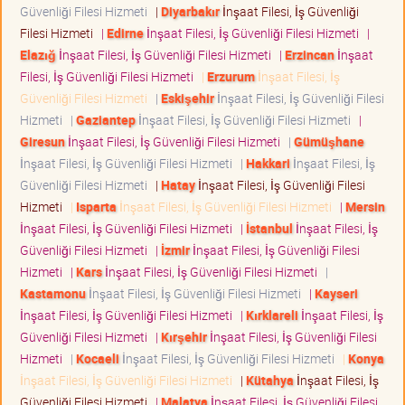
Güvenliği Filesi Hizmeti
|
Diyarbakır
İnşaat Filesi, İş Güvenliği
Filesi Hizmeti
|
Edirne
İnşaat Filesi, İş Güvenliği Filesi Hizmeti
|
Elazığ
İnşaat Filesi, İş Güvenliği Filesi Hizmeti
|
Erzincan
İnşaat
Filesi, İş Güvenliği Filesi Hizmeti
|
Erzurum
İnşaat Filesi, İş
Güvenliği Filesi Hizmeti
|
Eskişehir
İnşaat Filesi, İş Güvenliği Filesi
Hizmeti
|
Gaziantep
İnşaat Filesi, İş Güvenliği Filesi Hizmeti
|
Giresun
İnşaat Filesi, İş Güvenliği Filesi Hizmeti
|
Gümüşhane
İnşaat Filesi, İş Güvenliği Filesi Hizmeti
|
Hakkari
İnşaat Filesi, İş
Güvenliği Filesi Hizmeti
|
Hatay
İnşaat Filesi, İş Güvenliği Filesi
Hizmeti
|
Isparta
İnşaat Filesi, İş Güvenliği Filesi Hizmeti
|
Mersin
İnşaat Filesi, İş Güvenliği Filesi Hizmeti
|
İstanbul
İnşaat Filesi, İş
Güvenliği Filesi Hizmeti
|
İzmir
İnşaat Filesi, İş Güvenliği Filesi
Hizmeti
|
Kars
İnşaat Filesi, İş Güvenliği Filesi Hizmeti
|
Kastamonu
İnşaat Filesi, İş Güvenliği Filesi Hizmeti
|
Kayseri
İnşaat Filesi, İş Güvenliği Filesi Hizmeti
|
Kırklareli
İnşaat Filesi, İş
Güvenliği Filesi Hizmeti
|
Kırşehir
İnşaat Filesi, İş Güvenliği Filesi
Hizmeti
|
Kocaeli
İnşaat Filesi, İş Güvenliği Filesi Hizmeti
|
Konya
İnşaat Filesi, İş Güvenliği Filesi Hizmeti
|
Kütahya
İnşaat Filesi, İş
Güvenliği Filesi Hizmeti
|
Malatya
İnşaat Filesi, İş Güvenliği Filesi