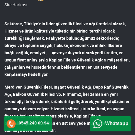
Site Haritası
Sektörde, Türkiye’nin lider
güvenlik filesi ve ağı
üreticisi olarak,
Hizmet ve ürün kalitesiyle tüketicinin birinci tercihi olarak
sürekliliği sağlamak. Faaliyette bulunduğumuz sektörlerde;
bireye ve topluma saygılı, hukuka, ekonomik ve ahlaki ilkelere
bağlı, sağlık, emniyet, çevreye duyarlı olarak yerli üretim, en
uygun fiyat anlayışıyla
Kaplan File ve Güvenlik Ağları
müşterileri,
çalışanları ve hissedarlarının beklentilerini en üst seviyede
karşılamayı hedefliyor.
Merdiven Güvenlik Filesi
,
İnşaat Güvenlik Ağı
,
Depo Raf Güvenlik
Ağı
,
Balkon Güvenlik Filesi
vb. Firmamız, her zaman en yeni
teknolojiyi takip ederek, ürünlerini geliştirerek, yenilikçi çözümler
sunmaya devam ediyor. Hizmet kalitesi, ürün kalitesi, en uygun
fiyat ve hızlı teslimat prensipleriyle,
Kaplan File ve
Güvenlik Ağları
her zaman en üst seviyede müşterilerine hizmet
0545 240 09 94
Whatsapp
sunmaya devam edecektir.