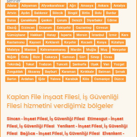
şehirler;
Adana
Adıyaman
Afyonkarahisar
Ağrı
Amasya
Ankara
Antalya
Artvin
Aydın
Balıkesir
Bilecik
Bingöl
Bitlis
Bolu
Burdur
Bursa
Çanakkale
Çankırı
Çorum
Denizli
Diyarbakır
Edirne
Elazığ
Erzincan
Erzurum
Eskişehir
Gaziantep
Giresun
Gümüşhane
Hakkari
Hatay
Isparta
Mersin
İstanbul
İzmir
Kars
Kastamonu
Kayseri
Kırklareli
Kırşehir
Kocaeli
Konya
Kütahya
Malatya
Manisa
Kahramanmaraş
Mardin
Muğla
Muş
Nevşehir
Niğde
Ordu
Rize
Sakarya
Samsun
Siirt
Sinop
Sivas
Tekirdağ
Tokat
Trabzon
Tunceli
Şanlıurfa
Uşak
Van
Yozgat
Zonguldak
Aksaray
Bayburt
Karaman
Kırıkkale
Batman
Şırnak
Bartın
Ardahan
Iğdır
Yalova
Karabük
Kilis
Osmaniye
Düzce
Kaplan File İnşaat Filesi, İş Güvenliği
Filesi hizmetini verdiğimiz bölgeler
Sincan - İnşaat Filesi, İş Güvenliği Filesi
Etimesgut - İnşaat
Filesi, İş Güvenliği Filesi
Yenikent - İnşaat Filesi, İş Güvenliği
Filesi
Bağlıca - İnşaat Filesi, İş Güvenliği Filesi
Elvankent -