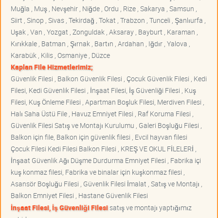
Muğla , Muş , Nevşehir , Niğde , Ordu , Rize , Sakarya , Samsun ,
Siirt , Sinop , Sivas , Tekirdağ , Tokat , Trabzon , Tunceli , Şanlıurfa ,
Uşak , Van , Yozgat , Zonguldak , Aksaray , Bayburt , Karaman ,
Kırıkkale , Batman , Şırnak , Bartın , Ardahan , Iğdır , Yalova ,
Karabük , Kilis , Osmaniye , Düzce
Kaplan File Hizmetlerimiz;
Güvenlik Filesi , Balkon Güvenlik Filesi , Çocuk Güvenlik Filesi , Kedi
Filesi, Kedi Güvenlik Filesi , İnşaat Filesi, İş Güvenliği Filesi , Kuş
Filesi, Kuş Önleme Filesi , Apartman Boşluk Filesi, Merdiven Filesi ,
Halı Saha Üstü File , Havuz Emniyet Filesi , Raf Koruma Filesi ,
Güvenlik Filesi Satış ve Montajı Kurulumu , Galeri Boşluğu Filesi ,
Balkon için file, Balkon için güvenlik filesi , Evcil hayvan filesi
Çocuk Filesi Kedi Filesi Balkon Filesi , KREŞ VE OKUL FİLELERİ ,
İnşaat Güvenlik Ağı Düşme Durdurma Emniyet Filesi , Fabrika içi
kuş konmaz filesi, Fabrika ve binalar için kuşkonmaz filesi ,
Asansör Boşluğu Filesi , Güvenlik Filesi İmalat , Satış ve Montajı ,
Balkon Emniyet Filesi , Hastane Güvenlik Filesi
İnşaat Filesi, İş Güvenliği Filesi
satış ve montajı yaptığımız