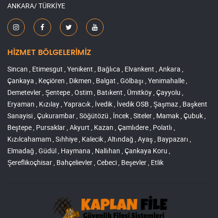
ANKARA/ TÜRKİYE
HİZMET BÖLGELERİMİZ
Sincan , Etimesgut , Yenikent , Bağlıca , Elvankent , Ankara ,
Çankaya , Keçiören , Dikmen , Balgat , Gölbaşı , Yenimahalle ,
Demetevler , Şentepe , Ostim , Batıkent , Ümitköy , Çayyolu ,
Eryaman , Kızılay , Yapracık , İvedik , İvedik OSB , Şaşmaz , Başkent
Sanayisi , Çukurambar , Söğütözü , İncek , Siteler , Mamak , Çubuk ,
Beştepe , Pursaklar , Akyurt , Kazan , Çamlıdere , Polatlı ,
Kızılcahamam , Sıhhiye , Kalecik , Altındağ , Ayaş , Baypazarı ,
Elmadağ , Güdül , Haymana , Nallıhan , Çankaya Koru ,
Şereflikoçhisar , Bahçelievler , Cebeci , Beşevler , Etlik