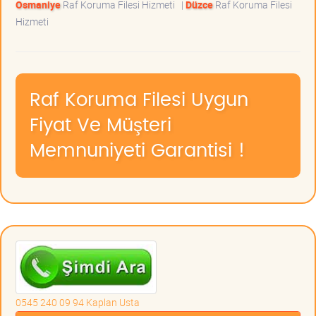
Osmaniye
Raf Koruma Filesi Hizmeti
|
Düzce
Raf Koruma Filesi
Hizmeti
Raf Koruma Filesi Uygun
Fiyat Ve Müşteri
Memnuniyeti Garantisi !
0545 240 09 94 Kaplan Usta