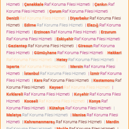
Hizmeti
|
Çanakkale
Raf Koruma Filesi Hizmeti
|
Çankırı
Raf
Koruma Filesi Hizmeti
|
Çorum
Raf Koruma Filesi Hizmeti
|
Denizli
Raf Koruma Filesi Hizmeti
|
Diyarbakır
Raf Koruma Filesi
Hizmeti
|
Edirne
Raf Koruma Filesi Hizmeti
|
Elazığ
Raf Koruma
Filesi Hizmeti
|
Erzincan
Raf Koruma Filesi Hizmeti
|
Erzurum
Raf Koruma Filesi Hizmeti
|
Eskişehir
Raf Koruma Filesi Hizmeti
|
Gaziantep
Raf Koruma Filesi Hizmeti
|
Giresun
Raf Koruma
Filesi Hizmeti
|
Gümüşhane
Raf Koruma Filesi Hizmeti
|
Hakkari
Raf Koruma Filesi Hizmeti
|
Hatay
Raf Koruma Filesi Hizmeti
|
Isparta
Raf Koruma Filesi Hizmeti
|
Mersin
Raf Koruma Filesi
Hizmeti
|
İstanbul
Raf Koruma Filesi Hizmeti
|
İzmir
Raf Koruma
Filesi Hizmeti
|
Kars
Raf Koruma Filesi Hizmeti
|
Kastamonu
Raf
Koruma Filesi Hizmeti
|
Kayseri
Raf Koruma Filesi Hizmeti
|
Kırklareli
Raf Koruma Filesi Hizmeti
|
Kırşehir
Raf Koruma Filesi
Hizmeti
|
Kocaeli
Raf Koruma Filesi Hizmeti
|
Konya
Raf
Koruma Filesi Hizmeti
|
Kütahya
Raf Koruma Filesi Hizmeti
|
Malatya
Raf Koruma Filesi Hizmeti
|
Manisa
Raf Koruma Filesi
Hizmeti
|
Kahramanmaraş
Raf Koruma Filesi Hizmeti
|
Mardin
Raf Koruma Filesi Hizmeti
|
Muğla
Raf Koruma Filesi Hizmeti
|