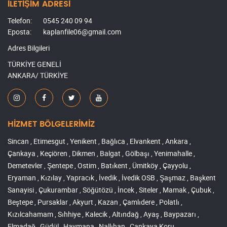
İLETİŞİM ADRESİ
Telefon:
0545 240 09 94
Eposta:
kaplanfile06@gmail.com
Adres Bilgileri
TÜRKİYE GENELİ
ANKARA/ TÜRKİYE
HİZMET BÖLGELERİMİZ
Sincan , Etimesgut , Yenikent , Bağlıca , Elvankent , Ankara ,
Çankaya , Keçiören , Dikmen , Balgat , Gölbaşı , Yenimahalle ,
Demetevler , Şentepe , Ostim , Batıkent , Ümitköy , Çayyolu ,
Eryaman , Kızılay , Yapracık , İvedik , İvedik OSB , Şaşmaz , Başkent
Sanayisi , Çukurambar , Söğütözü , İncek , Siteler , Mamak , Çubuk ,
Beştepe , Pursaklar , Akyurt , Kazan , Çamlıdere , Polatlı ,
Kızılcahamam , Sıhhiye , Kalecik , Altındağ , Ayaş , Baypazarı ,
Elmadağ , Güdül , Haymana , Nallıhan , Çankaya Koru ,