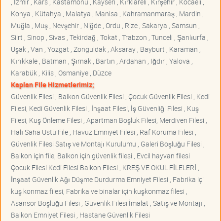
, İzmir , Kars , Kastamonu , Kayseri , Kırklareli , Kırşehir , Kocaeli ,
Konya , Kütahya , Malatya , Manisa , Kahramanmaraş , Mardin ,
Muğla , Muş , Nevşehir , Niğde , Ordu , Rize , Sakarya , Samsun ,
Siirt , Sinop , Sivas , Tekirdağ , Tokat , Trabzon , Tunceli , Şanlıurfa ,
Uşak , Van , Yozgat , Zonguldak , Aksaray , Bayburt , Karaman ,
Kırıkkale , Batman , Şırnak , Bartın , Ardahan , Iğdır , Yalova ,
Karabük , Kilis , Osmaniye , Düzce
Kaplan File Hizmetlerimiz;
Güvenlik Filesi , Balkon Güvenlik Filesi , Çocuk Güvenlik Filesi , Kedi
Filesi, Kedi Güvenlik Filesi , İnşaat Filesi, İş Güvenliği Filesi , Kuş
Filesi, Kuş Önleme Filesi , Apartman Boşluk Filesi, Merdiven Filesi ,
Halı Saha Üstü File , Havuz Emniyet Filesi , Raf Koruma Filesi ,
Güvenlik Filesi Satış ve Montajı Kurulumu , Galeri Boşluğu Filesi ,
Balkon için file, Balkon için güvenlik filesi , Evcil hayvan filesi
Çocuk Filesi Kedi Filesi Balkon Filesi , KREŞ VE OKUL FİLELERİ ,
İnşaat Güvenlik Ağı Düşme Durdurma Emniyet Filesi , Fabrika içi
kuş konmaz filesi, Fabrika ve binalar için kuşkonmaz filesi ,
Asansör Boşluğu Filesi , Güvenlik Filesi İmalat , Satış ve Montajı ,
Balkon Emniyet Filesi , Hastane Güvenlik Filesi