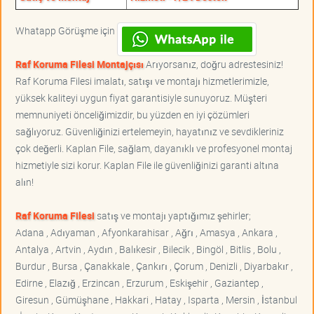
Whatapp Görüşme için
Raf Koruma Filesi Montajçısı
Arıyorsanız, doğru adrestesiniz!
Raf Koruma Filesi imalatı, satışı ve montajı hizmetlerimizle,
yüksek kaliteyi uygun fiyat garantisiyle sunuyoruz. Müşteri
memnuniyeti önceliğimizdir, bu yüzden en iyi çözümleri
sağlıyoruz. Güvenliğinizi ertelemeyin, hayatınız ve sevdikleriniz
çok değerli. Kaplan File, sağlam, dayanıklı ve profesyonel montaj
hizmetiyle sizi korur. Kaplan File ile güvenliğinizi garanti altına
alın!
Raf Koruma Filesi
satış ve montajı yaptığımız şehirler;
Adana , Adıyaman , Afyonkarahisar , Ağrı , Amasya , Ankara ,
Antalya , Artvin , Aydın , Balıkesir , Bilecik , Bingöl , Bitlis , Bolu ,
Burdur , Bursa , Çanakkale , Çankırı , Çorum , Denizli , Diyarbakır ,
Edirne , Elazığ , Erzincan , Erzurum , Eskişehir , Gaziantep ,
Giresun , Gümüşhane , Hakkari , Hatay , Isparta , Mersin , İstanbul