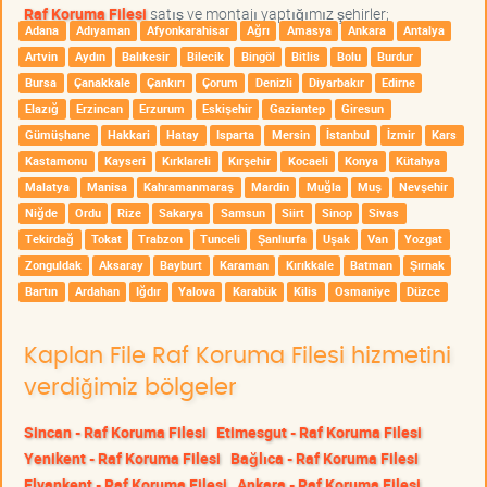
Raf Koruma Filesi
satış ve montajı yaptığımız şehirler;
Adana
Adıyaman
Afyonkarahisar
Ağrı
Amasya
Ankara
Antalya
Artvin
Aydın
Balıkesir
Bilecik
Bingöl
Bitlis
Bolu
Burdur
Bursa
Çanakkale
Çankırı
Çorum
Denizli
Diyarbakır
Edirne
Elazığ
Erzincan
Erzurum
Eskişehir
Gaziantep
Giresun
Gümüşhane
Hakkari
Hatay
Isparta
Mersin
İstanbul
İzmir
Kars
Kastamonu
Kayseri
Kırklareli
Kırşehir
Kocaeli
Konya
Kütahya
Malatya
Manisa
Kahramanmaraş
Mardin
Muğla
Muş
Nevşehir
Niğde
Ordu
Rize
Sakarya
Samsun
Siirt
Sinop
Sivas
Tekirdağ
Tokat
Trabzon
Tunceli
Şanlıurfa
Uşak
Van
Yozgat
Zonguldak
Aksaray
Bayburt
Karaman
Kırıkkale
Batman
Şırnak
Bartın
Ardahan
Iğdır
Yalova
Karabük
Kilis
Osmaniye
Düzce
Kaplan File Raf Koruma Filesi hizmetini
verdiğimiz bölgeler
Sincan - Raf Koruma Filesi
Etimesgut - Raf Koruma Filesi
Yenikent - Raf Koruma Filesi
Bağlıca - Raf Koruma Filesi
Elvankent - Raf Koruma Filesi
Ankara - Raf Koruma Filesi