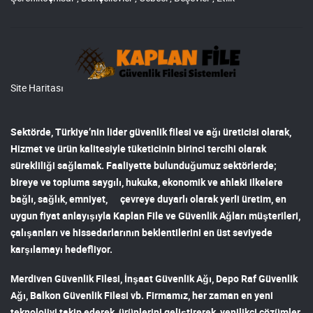
Site Haritası
Sektörde, Türkiye’nin lider
güvenlik filesi ve ağı
üreticisi olarak,
Hizmet ve ürün kalitesiyle tüketicinin birinci tercihi olarak
sürekliliği sağlamak. Faaliyette bulunduğumuz sektörlerde;
bireye ve topluma saygılı, hukuka, ekonomik ve ahlaki ilkelere
bağlı, sağlık, emniyet, çevreye duyarlı olarak yerli üretim, en
uygun fiyat anlayışıyla
Kaplan File ve Güvenlik Ağları
müşterileri,
çalışanları ve hissedarlarının beklentilerini en üst seviyede
karşılamayı hedefliyor.
Merdiven Güvenlik Filesi
,
İnşaat Güvenlik Ağı
,
Depo Raf Güvenlik
Ağı
,
Balkon Güvenlik Filesi
vb. Firmamız, her zaman en yeni
teknolojiyi takip ederek, ürünlerini geliştirerek, yenilikçi çözümler