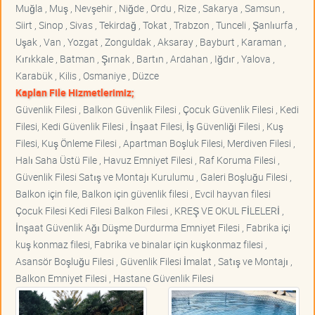
Muğla , Muş , Nevşehir , Niğde , Ordu , Rize , Sakarya , Samsun ,
Siirt , Sinop , Sivas , Tekirdağ , Tokat , Trabzon , Tunceli , Şanlıurfa ,
Uşak , Van , Yozgat , Zonguldak , Aksaray , Bayburt , Karaman ,
Kırıkkale , Batman , Şırnak , Bartın , Ardahan , Iğdır , Yalova ,
Karabük , Kilis , Osmaniye , Düzce
Kaplan File Hizmetlerimiz;
Güvenlik Filesi , Balkon Güvenlik Filesi , Çocuk Güvenlik Filesi , Kedi
Filesi, Kedi Güvenlik Filesi , İnşaat Filesi, İş Güvenliği Filesi , Kuş
Filesi, Kuş Önleme Filesi , Apartman Boşluk Filesi, Merdiven Filesi ,
Halı Saha Üstü File , Havuz Emniyet Filesi , Raf Koruma Filesi ,
Güvenlik Filesi Satış ve Montajı Kurulumu , Galeri Boşluğu Filesi ,
Balkon için file, Balkon için güvenlik filesi , Evcil hayvan filesi
Çocuk Filesi Kedi Filesi Balkon Filesi , KREŞ VE OKUL FİLELERİ ,
İnşaat Güvenlik Ağı Düşme Durdurma Emniyet Filesi , Fabrika içi
kuş konmaz filesi, Fabrika ve binalar için kuşkonmaz filesi ,
Asansör Boşluğu Filesi , Güvenlik Filesi İmalat , Satış ve Montajı ,
Balkon Emniyet Filesi , Hastane Güvenlik Filesi