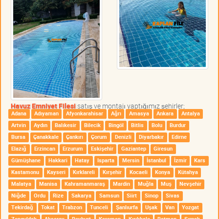
Havuz Emniyet Filesi
satış ve montajı yaptığımız şehirler;
Adana
Adıyaman
Afyonkarahisar
Ağrı
Amasya
Ankara
Antalya
Artvin
Aydın
Balıkesir
Bilecik
Bingöl
Bitlis
Bolu
Burdur
Bursa
Çanakkale
Çankırı
Çorum
Denizli
Diyarbakır
Edirne
Elazığ
Erzincan
Erzurum
Eskişehir
Gaziantep
Giresun
Gümüşhane
Hakkari
Hatay
Isparta
Mersin
İstanbul
İzmir
Kars
Kastamonu
Kayseri
Kırklareli
Kırşehir
Kocaeli
Konya
Kütahya
Malatya
Manisa
Kahramanmaraş
Mardin
Muğla
Muş
Nevşehir
Niğde
Ordu
Rize
Sakarya
Samsun
Siirt
Sinop
Sivas
Tekirdağ
Tokat
Trabzon
Tunceli
Şanlıurfa
Uşak
Van
Yozgat