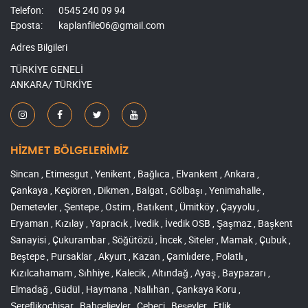
Telefon:
0545 240 09 94
Eposta:
kaplanfile06@gmail.com
Adres Bilgileri
TÜRKİYE GENELİ
ANKARA/ TÜRKİYE
HİZMET BÖLGELERİMİZ
Sincan , Etimesgut , Yenikent , Bağlıca , Elvankent , Ankara ,
Çankaya , Keçiören , Dikmen , Balgat , Gölbaşı , Yenimahalle ,
Demetevler , Şentepe , Ostim , Batıkent , Ümitköy , Çayyolu ,
Eryaman , Kızılay , Yapracık , İvedik , İvedik OSB , Şaşmaz , Başkent
Sanayisi , Çukurambar , Söğütözü , İncek , Siteler , Mamak , Çubuk ,
Beştepe , Pursaklar , Akyurt , Kazan , Çamlıdere , Polatlı ,
Kızılcahamam , Sıhhiye , Kalecik , Altındağ , Ayaş , Baypazarı ,
Elmadağ , Güdül , Haymana , Nallıhan , Çankaya Koru ,
Şereflikoçhisar , Bahçelievler , Cebeci , Beşevler , Etlik