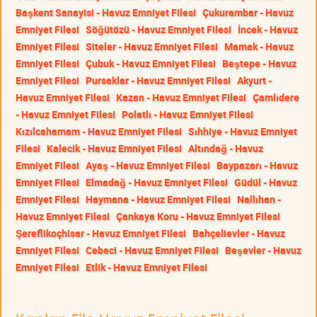
Başkent Sanayisi - Havuz Emniyet Filesi
Çukurambar - Havuz
Emniyet Filesi
Söğütözü - Havuz Emniyet Filesi
İncek - Havuz
Emniyet Filesi
Siteler - Havuz Emniyet Filesi
Mamak - Havuz
Emniyet Filesi
Çubuk - Havuz Emniyet Filesi
Beştepe - Havuz
Emniyet Filesi
Pursaklar - Havuz Emniyet Filesi
Akyurt -
Havuz Emniyet Filesi
Kazan - Havuz Emniyet Filesi
Çamlıdere
- Havuz Emniyet Filesi
Polatlı - Havuz Emniyet Filesi
Kızılcahamam - Havuz Emniyet Filesi
Sıhhiye - Havuz Emniyet
Filesi
Kalecik - Havuz Emniyet Filesi
Altındağ - Havuz
Emniyet Filesi
Ayaş - Havuz Emniyet Filesi
Baypazarı - Havuz
Emniyet Filesi
Elmadağ - Havuz Emniyet Filesi
Güdül - Havuz
Emniyet Filesi
Haymana - Havuz Emniyet Filesi
Nallıhan -
Havuz Emniyet Filesi
Çankaya Koru - Havuz Emniyet Filesi
Şereflikoçhisar - Havuz Emniyet Filesi
Bahçelievler - Havuz
Emniyet Filesi
Cebeci - Havuz Emniyet Filesi
Beşevler - Havuz
Emniyet Filesi
Etlik - Havuz Emniyet Filesi