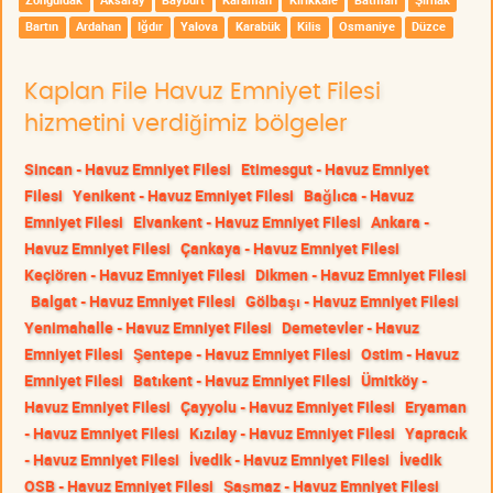
Zonguldak
Aksaray
Bayburt
Karaman
Kırıkkale
Batman
Şırnak
Bartın
Ardahan
Iğdır
Yalova
Karabük
Kilis
Osmaniye
Düzce
Kaplan File Havuz Emniyet Filesi
hizmetini verdiğimiz bölgeler
Sincan - Havuz Emniyet Filesi
Etimesgut - Havuz Emniyet
Filesi
Yenikent - Havuz Emniyet Filesi
Bağlıca - Havuz
Emniyet Filesi
Elvankent - Havuz Emniyet Filesi
Ankara -
Havuz Emniyet Filesi
Çankaya - Havuz Emniyet Filesi
Keçiören - Havuz Emniyet Filesi
Dikmen - Havuz Emniyet Filesi
Balgat - Havuz Emniyet Filesi
Gölbaşı - Havuz Emniyet Filesi
Yenimahalle - Havuz Emniyet Filesi
Demetevler - Havuz
Emniyet Filesi
Şentepe - Havuz Emniyet Filesi
Ostim - Havuz
Emniyet Filesi
Batıkent - Havuz Emniyet Filesi
Ümitköy -
Havuz Emniyet Filesi
Çayyolu - Havuz Emniyet Filesi
Eryaman
- Havuz Emniyet Filesi
Kızılay - Havuz Emniyet Filesi
Yapracık
- Havuz Emniyet Filesi
İvedik - Havuz Emniyet Filesi
İvedik
OSB - Havuz Emniyet Filesi
Şaşmaz - Havuz Emniyet Filesi