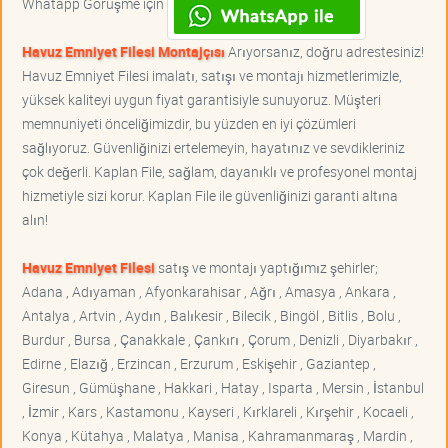
Whatapp Görüşme için
Havuz Emniyet Filesi Montajçısı
Arıyorsanız, doğru adrestesiniz!
Havuz Emniyet Filesi imalatı, satışı ve montajı hizmetlerimizle,
yüksek kaliteyi uygun fiyat garantisiyle sunuyoruz. Müşteri
memnuniyeti önceliğimizdir, bu yüzden en iyi çözümleri
sağlıyoruz. Güvenliğinizi ertelemeyin, hayatınız ve sevdikleriniz
çok değerli. Kaplan File, sağlam, dayanıklı ve profesyonel montaj
hizmetiyle sizi korur. Kaplan File ile güvenliğinizi garanti altına
alın!
Havuz Emniyet Filesi
satış ve montajı yaptığımız şehirler;
Adana , Adıyaman , Afyonkarahisar , Ağrı , Amasya , Ankara ,
Antalya , Artvin , Aydın , Balıkesir , Bilecik , Bingöl , Bitlis , Bolu ,
Burdur , Bursa , Çanakkale , Çankırı , Çorum , Denizli , Diyarbakır ,
Edirne , Elazığ , Erzincan , Erzurum , Eskişehir , Gaziantep ,
Giresun , Gümüşhane , Hakkari , Hatay , Isparta , Mersin , İstanbul
, İzmir , Kars , Kastamonu , Kayseri , Kırklareli , Kırşehir , Kocaeli ,
Konya , Kütahya , Malatya , Manisa , Kahramanmaraş , Mardin ,