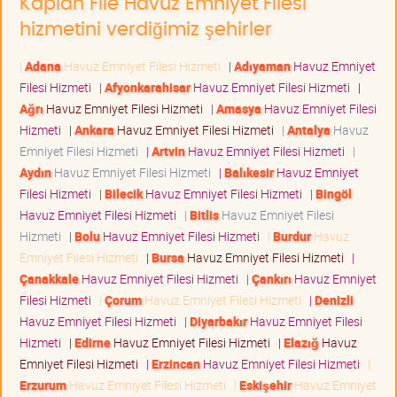
Kaplan File Havuz Emniyet Filesi
hizmetini verdiğimiz şehirler
|
Adana
Havuz Emniyet Filesi Hizmeti
|
Adıyaman
Havuz Emniyet
Filesi Hizmeti
|
Afyonkarahisar
Havuz Emniyet Filesi Hizmeti
|
Ağrı
Havuz Emniyet Filesi Hizmeti
|
Amasya
Havuz Emniyet Filesi
Hizmeti
|
Ankara
Havuz Emniyet Filesi Hizmeti
|
Antalya
Havuz
Emniyet Filesi Hizmeti
|
Artvin
Havuz Emniyet Filesi Hizmeti
|
Aydın
Havuz Emniyet Filesi Hizmeti
|
Balıkesir
Havuz Emniyet
Filesi Hizmeti
|
Bilecik
Havuz Emniyet Filesi Hizmeti
|
Bingöl
Havuz Emniyet Filesi Hizmeti
|
Bitlis
Havuz Emniyet Filesi
Hizmeti
|
Bolu
Havuz Emniyet Filesi Hizmeti
|
Burdur
Havuz
Emniyet Filesi Hizmeti
|
Bursa
Havuz Emniyet Filesi Hizmeti
|
Çanakkale
Havuz Emniyet Filesi Hizmeti
|
Çankırı
Havuz Emniyet
Filesi Hizmeti
|
Çorum
Havuz Emniyet Filesi Hizmeti
|
Denizli
Havuz Emniyet Filesi Hizmeti
|
Diyarbakır
Havuz Emniyet Filesi
Hizmeti
|
Edirne
Havuz Emniyet Filesi Hizmeti
|
Elazığ
Havuz
Emniyet Filesi Hizmeti
|
Erzincan
Havuz Emniyet Filesi Hizmeti
|
Erzurum
Havuz Emniyet Filesi Hizmeti
|
Eskişehir
Havuz Emniyet