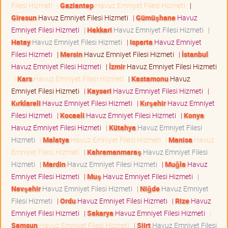
Filesi Hizmeti
|
Gaziantep
Havuz Emniyet Filesi Hizmeti
|
Giresun
Havuz Emniyet Filesi Hizmeti
|
Gümüşhane
Havuz
Emniyet Filesi Hizmeti
|
Hakkari
Havuz Emniyet Filesi Hizmeti
|
Hatay
Havuz Emniyet Filesi Hizmeti
|
Isparta
Havuz Emniyet
Filesi Hizmeti
|
Mersin
Havuz Emniyet Filesi Hizmeti
|
İstanbul
Havuz Emniyet Filesi Hizmeti
|
İzmir
Havuz Emniyet Filesi Hizmeti
|
Kars
Havuz Emniyet Filesi Hizmeti
|
Kastamonu
Havuz
Emniyet Filesi Hizmeti
|
Kayseri
Havuz Emniyet Filesi Hizmeti
|
Kırklareli
Havuz Emniyet Filesi Hizmeti
|
Kırşehir
Havuz Emniyet
Filesi Hizmeti
|
Kocaeli
Havuz Emniyet Filesi Hizmeti
|
Konya
Havuz Emniyet Filesi Hizmeti
|
Kütahya
Havuz Emniyet Filesi
Hizmeti
|
Malatya
Havuz Emniyet Filesi Hizmeti
|
Manisa
Havuz
Emniyet Filesi Hizmeti
|
Kahramanmaraş
Havuz Emniyet Filesi
Hizmeti
|
Mardin
Havuz Emniyet Filesi Hizmeti
|
Muğla
Havuz
Emniyet Filesi Hizmeti
|
Muş
Havuz Emniyet Filesi Hizmeti
|
Nevşehir
Havuz Emniyet Filesi Hizmeti
|
Niğde
Havuz Emniyet
Filesi Hizmeti
|
Ordu
Havuz Emniyet Filesi Hizmeti
|
Rize
Havuz
Emniyet Filesi Hizmeti
|
Sakarya
Havuz Emniyet Filesi Hizmeti
|
Samsun
Havuz Emniyet Filesi Hizmeti
|
Siirt
Havuz Emniyet Filesi