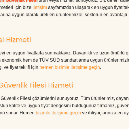
n Güvenlik Filesi
ürün veya hizmeti sunuyoruz. Siz de en kalite
metleri için bize
iletişim
sayfamızdan ulaşarak en uygun fiyat tekl
rına uygun olarak üretilen ürünlerimizle, sektörün en avantajlı
si Hizmeti
eyi en uygun fiyatlarla sunmaktayız. Dayanıklı ve uzun ömürlü g
Hem ekonomik hem de TÜV SÜD standartlarına uygun ürünlerimizl
i ve fiyat teklifi için
hemen bizimle iletişime geçin
.
üvenlik Filesi Hizmeti
n Güvenlik Filesi çözümlerini sunuyoruz. Tüm ürünlerimiz, dayanı
 Üstün kalite ve uygun fiyat dengesini bulduğunuz firmamız, güven
ümünü sunar. Hemen
bizimle iletişime geçin
ve ihtiyaçlarınıza en u