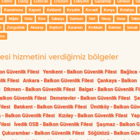
Edirne
Elazığ
Erzincan
Erzurum
Eskişehir
Gaziantep
Giresun
G
Kastamonu
Kayseri
Kırklareli
Kırşehir
Kocaeli
Konya
Kütahya
ir
Niğde
Ordu
Rize
Sakarya
Samsun
Siirt
Sinop
Sivas
Tekir
t
Zonguldak
Aksaray
Bayburt
Karaman
Kırıkkale
Batman
Şırnak
zce
lesi hizmetini verdiğimiz bölgeler
on Güvenlik Filesi
Yenikent - Balkon Güvenlik Filesi
Bağlıca 
ik Filesi
Ankara - Balkon Güvenlik Filesi
Çankaya - Balkon
Dikmen - Balkon Güvenlik Filesi
Balgat - Balkon Güvenlik Fi
alkon Güvenlik Filesi
Demetevler - Balkon Güvenlik Filesi
Şe
ilesi
Batıkent - Balkon Güvenlik Filesi
Ümitköy - Balkon Güv
- Balkon Güvenlik Filesi
Kızılay - Balkon Güvenlik Filesi
Yap
ilesi
İvedik OSB - Balkon Güvenlik Filesi
Şaşmaz - Balkon G
Çukurambar - Balkon Güvenlik Filesi
Söğütözü - Balkon Güv