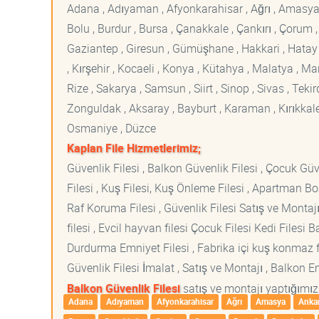
Adana , Adıyaman , Afyonkarahisar , Ağrı , Amasya , An
Bolu , Burdur , Bursa , Çanakkale , Çankırı , Çorum , D
Gaziantep , Giresun , Gümüşhane , Hakkari , Hatay , I
, Kırşehir , Kocaeli , Konya , Kütahya , Malatya , 
Rize , Sakarya , Samsun , Siirt , Sinop , Sivas , Teki
Zonguldak , Aksaray , Bayburt , Karaman , Kırıkkale ,
Osmaniye , Düzce
Kaplan File Hizmetlerimiz;
Güvenlik Filesi , Balkon Güvenlik Filesi , Çocuk Güven
Filesi , Kuş Filesi, Kuş Önleme Filesi , Apartman Boş
Raf Koruma Filesi , Güvenlik Filesi Satış ve Montajı
filesi , Evcil hayvan filesi Çocuk Filesi Kedi File
Durdurma Emniyet Filesi , Fabrika içi kuş konmaz fi
Güvenlik Filesi İmalat , Satış ve Montajı , Balkon E
Balkon Güvenlik Filesi
satış ve montajı yaptığımız 
Adana
Adıyaman
Afyonkarahisar
Ağrı
Amasya
Anka