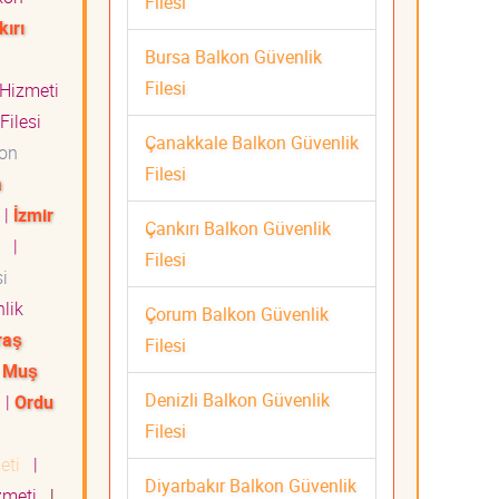
Filesi
kırı
Bursa Balkon Güvenlik
Filesi
 Hizmeti
Filesi
Çanakkale Balkon Güvenlik
on
Filesi
a
|
İzmir
Çankırı Balkon Güvenlik
ti
|
Filesi
i
lik
Çorum Balkon Güvenlik
raş
Filesi
|
Muş
Denizli Balkon Güvenlik
i
|
Ordu
Filesi
meti
|
Diyarbakır Balkon Güvenlik
izmeti
|