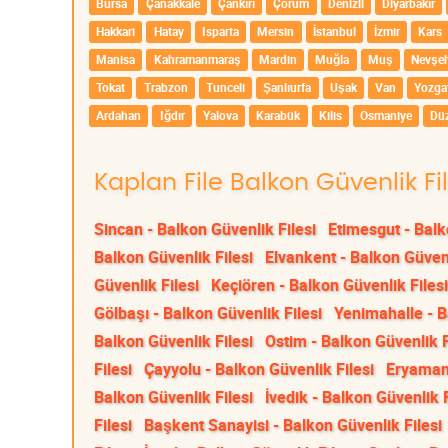
Bursa
Çanakkale
Çankırı
Çorum
Denizli
Diyarbakır
Hakkari
Hatay
Isparta
Mersin
İstanbul
İzmir
Kars
Manisa
Kahramanmaraş
Mardin
Muğla
Muş
Nevşeh
Tokat
Trabzon
Tunceli
Şanlıurfa
Uşak
Van
Yozga
Ardahan
Iğdır
Yalova
Karabük
Kilis
Osmaniye
Dü
Kaplan File Balkon Güvenlik Fi
Sincan - Balkon Güvenlik Filesi
Etimesgut - Balk
Balkon Güvenlik Filesi
Elvankent - Balkon Güvenl
Güvenlik Filesi
Keçiören - Balkon Güvenlik Filesi
Gölbaşı - Balkon Güvenlik Filesi
Yenimahalle - B
Balkon Güvenlik Filesi
Ostim - Balkon Güvenlik F
Filesi
Çayyolu - Balkon Güvenlik Filesi
Eryaman 
Balkon Güvenlik Filesi
İvedik - Balkon Güvenlik F
Filesi
Başkent Sanayisi - Balkon Güvenlik Filesi