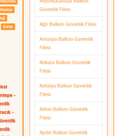
Afyonkarahisar Balkon
ümüşhane
Güvenlik Filesi
Malatya
dağ
Ağrı Balkon Güvenlik Filesi
Bartın
Amasya Balkon Güvenlik
Filesi
Ankara Balkon Güvenlik
-
Filesi
Antalya Balkon Güvenlik
lesi
Filesi
ntepe -
enlik
Artvin Balkon Güvenlik
racık -
Filesi
üvenlik
enlik
Aydın Balkon Güvenlik