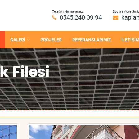
Telefon Numaramız:
Eposta Adresimiz
0545 240 09 94
kapla
GALERİ
PROJELER
REFERANSLARIMIZ
İLETİŞİ
 Filesi