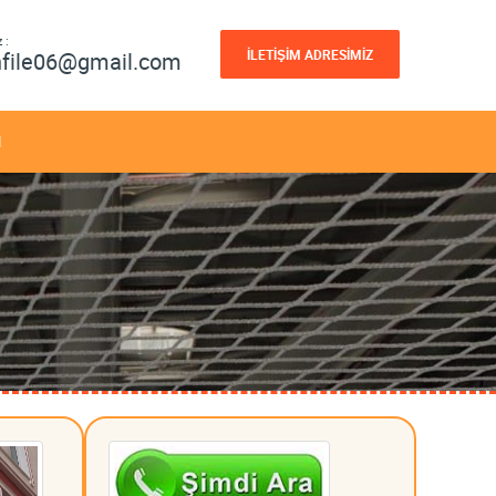
 :
İLETİŞİM ADRESİMİZ
nfile06@gmail.com
M