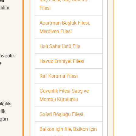
li
Filesi
ifini
Apartman Boşluk Filesi,
Merdiven Filesi
Halı Saha Üstü File
üvenlik
Havuz Emniyet Filesi
e
Raf Koruma Filesi
Güvenlik Filesi Satış ve
Montajı Kurulumu
klılık
lik
Galeri Boşluğu Filesi
ygun
Balkon için file, Balkon için