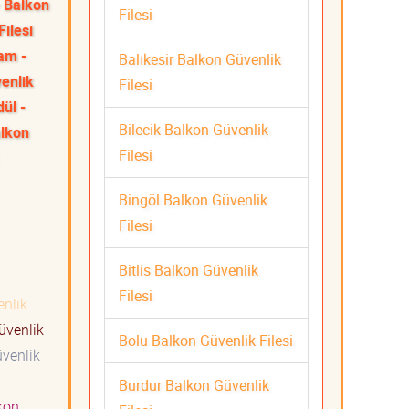
 Balkon
Filesi
Filesi
am -
Balıkesir Balkon Güvenlik
venlik
Filesi
ül -
Bilecik Balkon Güvenlik
alkon
Filesi
Bingöl Balkon Güvenlik
Filesi
Bitlis Balkon Güvenlik
Filesi
nlik
üvenlik
Bolu Balkon Güvenlik Filesi
venlik
Burdur Balkon Güvenlik
kon