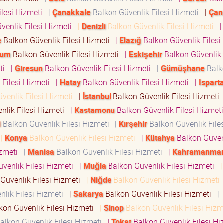
ilesi Hizmeti
|
Çanakkale
Balkon Güvenlik Filesi Hizmeti
|
Çan
venlik Filesi Hizmeti
|
Denizli
Balkon Güvenlik Filesi Hizmeti
|
e
Balkon Güvenlik Filesi Hizmeti
|
Elazığ
Balkon Güvenlik Filesi
rum
Balkon Güvenlik Filesi Hizmeti
|
Eskişehir
Balkon Güvenlik 
eti
|
Giresun
Balkon Güvenlik Filesi Hizmeti
|
Gümüşhane
Balk
 Filesi Hizmeti
|
Hatay
Balkon Güvenlik Filesi Hizmeti
|
Ispart
venlik Filesi Hizmeti
|
İstanbul
Balkon Güvenlik Filesi Hizmeti
nlik Filesi Hizmeti
|
Kastamonu
Balkon Güvenlik Filesi Hizme
i
Balkon Güvenlik Filesi Hizmeti
|
Kırşehir
Balkon Güvenlik Files
|
Konya
Balkon Güvenlik Filesi Hizmeti
|
Kütahya
Balkon Güven
izmeti
|
Manisa
Balkon Güvenlik Filesi Hizmeti
|
Kahramanma
venlik Filesi Hizmeti
|
Muğla
Balkon Güvenlik Filesi Hizmeti
Güvenlik Filesi Hizmeti
|
Niğde
Balkon Güvenlik Filesi Hizmet
lik Filesi Hizmeti
|
Sakarya
Balkon Güvenlik Filesi Hizmeti
|
kon Güvenlik Filesi Hizmeti
|
Sinop
Balkon Güvenlik Filesi Hiz
alkon Güvenlik Filesi Hizmeti
|
Tokat
Balkon Güvenlik Filesi H