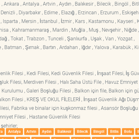
kara , Antalya , Artvin , Aydın , Balıkesir , Bilecik , Bingöl , Bitli
enizli , Diyarbakır , Edirne , Elazığ , Erzincan , Erzurum , Eskişehi
sparta , Mersin , İstanbul , İzmir , Kars , Kastamonu , Kayseri , K
Manisa , Kahramanmaraş , Mardin , Muğla , Muş , Nevşehir , Niğde ,
rdağ , Tokat , Trabzon , Tunceli , Şanlıurfa , Uşak , Van , Yozgat ,
 Batman , Şırnak , Bartın , Ardahan , Iğdır , Yalova , Karabük , Kil
lik Filesi , Kedi Filesi, Kedi Güvenlik Filesi , İnşaat Filesi, İş Gü
luk Filesi, Merdiven Filesi , Halı Saha Üstü File , Havuz Emniyet F
 Kurulumu , Galeri Boşluğu Filesi , Balkon için file, Balkon için g
si Balkon Filesi , KREŞ VE OKUL FİLELERİ , İnşaat Güvenlik Ağı Düş
lesi, Fabrika ve binalar için kuşkonmaz filesi , Asansör Boşluğu F
mniyet Filesi , Hastane Güvenlik Filesi
şehirler;
ra
Antalya
Artvin
Aydın
Balıkesir
Bilecik
Bingöl
Bitlis
Bolu