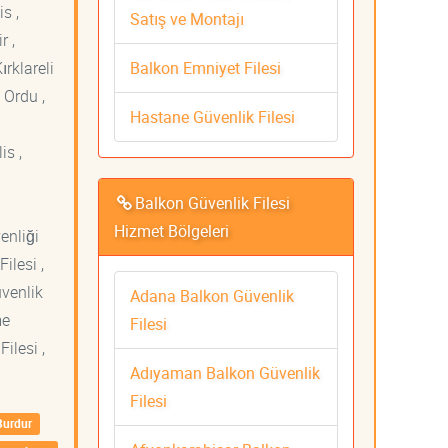
s ,
Satış ve Montajı
r ,
Balkon Emniyet Filesi
ırklareli
 Ordu ,
Hastane Güvenlik Filesi
is ,
Balkon Güvenlik Filesi
Hizmet Bölgeleri
venliği
ilesi ,
üvenlik
Adana Balkon Güvenlik
me
Filesi
ilesi ,
Adıyaman Balkon Güvenlik
Filesi
Burdur