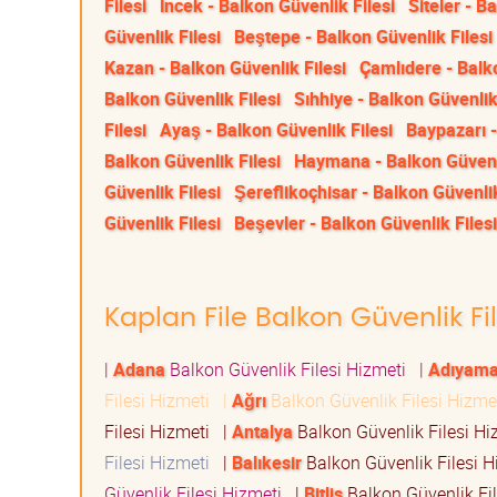
Filesi
İncek - Balkon Güvenlik Filesi
Siteler - B
Güvenlik Filesi
Beştepe - Balkon Güvenlik Filesi
Kazan - Balkon Güvenlik Filesi
Çamlıdere - Balko
Balkon Güvenlik Filesi
Sıhhiye - Balkon Güvenlik
Filesi
Ayaş - Balkon Güvenlik Filesi
Baypazarı -
Balkon Güvenlik Filesi
Haymana - Balkon Güvenli
Güvenlik Filesi
Şereflikoçhisar - Balkon Güvenlik
Güvenlik Filesi
Beşevler - Balkon Güvenlik Filesi
Kaplan File Balkon Güvenlik Fil
|
Adana
Balkon Güvenlik Filesi Hizmeti
|
Adıyam
Filesi Hizmeti
|
Ağrı
Balkon Güvenlik Filesi Hizm
Filesi Hizmeti
|
Antalya
Balkon Güvenlik Filesi H
Filesi Hizmeti
|
Balıkesir
Balkon Güvenlik Filesi 
Güvenlik Filesi Hizmeti
|
Bitlis
Balkon Güvenlik Fi