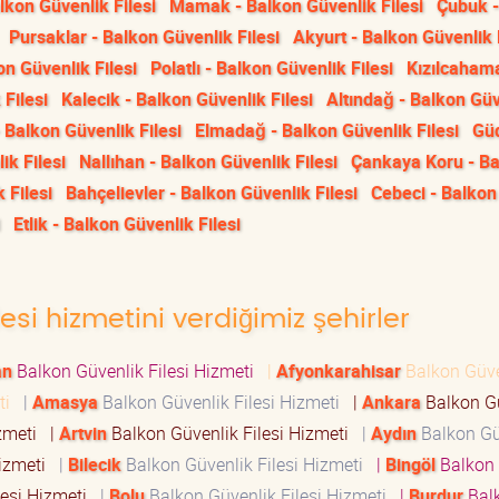
alkon Güvenlik Filesi
Mamak - Balkon Güvenlik Filesi
Çubuk -
Pursaklar - Balkon Güvenlik Filesi
Akyurt - Balkon Güvenlik 
n Güvenlik Filesi
Polatlı - Balkon Güvenlik Filesi
Kızılcaham
 Filesi
Kalecik - Balkon Güvenlik Filesi
Altındağ - Balkon Gü
 Balkon Güvenlik Filesi
Elmadağ - Balkon Güvenlik Filesi
Güd
k Filesi
Nallıhan - Balkon Güvenlik Filesi
Çankaya Koru - B
 Filesi
Bahçelievler - Balkon Güvenlik Filesi
Cebeci - Balkon
Etlik - Balkon Güvenlik Filesi
esi hizmetini verdiğimiz şehirler
an
Balkon Güvenlik Filesi Hizmeti
|
Afyonkarahisar
Balkon Güve
eti
|
Amasya
Balkon Güvenlik Filesi Hizmeti
|
Ankara
Balkon G
izmeti
|
Artvin
Balkon Güvenlik Filesi Hizmeti
|
Aydın
Balkon Gü
Hizmeti
|
Bilecik
Balkon Güvenlik Filesi Hizmeti
|
Bingöl
Balkon
lesi Hizmeti
|
Bolu
Balkon Güvenlik Filesi Hizmeti
|
Burdur
Bal