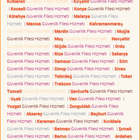
Kırklareli
Güvenlik Filesi Hizmeti
|
Kırşehir
Güvenlik Filesi Hizmeti
|
Kocaeli
Güvenlik Filesi Hizmeti
|
Konya
Güvenlik Filesi Hizmeti
|
Kütahya
Güvenlik Filesi Hizmeti
|
Malatya
Güvenlik Filesi
Hizmeti
|
Manisa
Güvenlik Filesi Hizmeti
|
Kahramanmaraş
Güvenlik Filesi Hizmeti
|
Mardin
Güvenlik Filesi Hizmeti
|
Muğla
Güvenlik Filesi Hizmeti
|
Muş
Güvenlik Filesi Hizmeti
|
Nevşehir
Güvenlik Filesi Hizmeti
|
Niğde
Güvenlik Filesi Hizmeti
|
Ordu
Güvenlik Filesi Hizmeti
|
Rize
Güvenlik Filesi Hizmeti
|
Sakarya
Güvenlik Filesi Hizmeti
|
Samsun
Güvenlik Filesi Hizmeti
|
Siirt
Güvenlik Filesi Hizmeti
|
Sinop
Güvenlik Filesi Hizmeti
|
Sivas
Güvenlik Filesi Hizmeti
|
Tekirdağ
Güvenlik Filesi Hizmeti
|
Tokat
Güvenlik Filesi Hizmeti
|
Trabzon
Güvenlik Filesi Hizmeti
|
Tunceli
Güvenlik Filesi Hizmeti
|
Şanlıurfa
Güvenlik Filesi Hizmeti
|
Uşak
Güvenlik Filesi Hizmeti
|
Van
Güvenlik Filesi Hizmeti
|
Yozgat
Güvenlik Filesi Hizmeti
|
Zonguldak
Güvenlik Filesi
Hizmeti
|
Aksaray
Güvenlik Filesi Hizmeti
|
Bayburt
Güvenlik
Filesi Hizmeti
|
Karaman
Güvenlik Filesi Hizmeti
|
Kırıkkale
Güvenlik Filesi Hizmeti
|
Batman
Güvenlik Filesi Hizmeti
|
Şırnak
Güvenlik Filesi Hizmeti
|
Bartın
Güvenlik Filesi Hizmeti
|
Ardahan