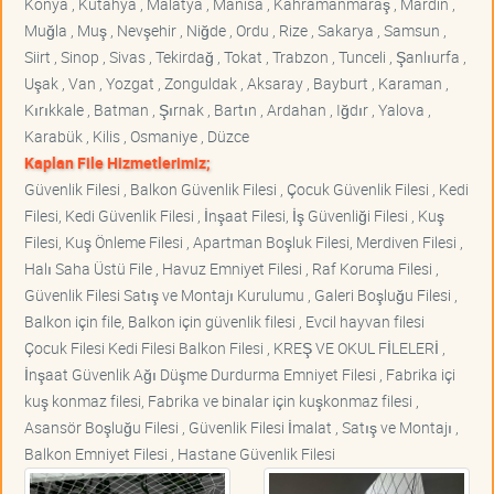
Konya , Kütahya , Malatya , Manisa , Kahramanmaraş , Mardin ,
Muğla , Muş , Nevşehir , Niğde , Ordu , Rize , Sakarya , Samsun ,
Siirt , Sinop , Sivas , Tekirdağ , Tokat , Trabzon , Tunceli , Şanlıurfa ,
Uşak , Van , Yozgat , Zonguldak , Aksaray , Bayburt , Karaman ,
Kırıkkale , Batman , Şırnak , Bartın , Ardahan , Iğdır , Yalova ,
Karabük , Kilis , Osmaniye , Düzce
Kaplan File Hizmetlerimiz;
Güvenlik Filesi , Balkon Güvenlik Filesi , Çocuk Güvenlik Filesi , Kedi
Filesi, Kedi Güvenlik Filesi , İnşaat Filesi, İş Güvenliği Filesi , Kuş
Filesi, Kuş Önleme Filesi , Apartman Boşluk Filesi, Merdiven Filesi ,
Halı Saha Üstü File , Havuz Emniyet Filesi , Raf Koruma Filesi ,
Güvenlik Filesi Satış ve Montajı Kurulumu , Galeri Boşluğu Filesi ,
Balkon için file, Balkon için güvenlik filesi , Evcil hayvan filesi
Çocuk Filesi Kedi Filesi Balkon Filesi , KREŞ VE OKUL FİLELERİ ,
İnşaat Güvenlik Ağı Düşme Durdurma Emniyet Filesi , Fabrika içi
kuş konmaz filesi, Fabrika ve binalar için kuşkonmaz filesi ,
Asansör Boşluğu Filesi , Güvenlik Filesi İmalat , Satış ve Montajı ,
Balkon Emniyet Filesi , Hastane Güvenlik Filesi