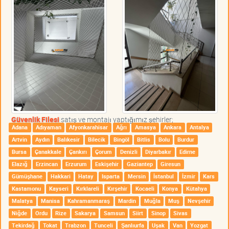
Güvenlik Filesi
satış ve montajı yaptığımız şehirler;
Adana
Adıyaman
Afyonkarahisar
Ağrı
Amasya
Ankara
Antalya
Artvin
Aydın
Balıkesir
Bilecik
Bingöl
Bitlis
Bolu
Burdur
Bursa
Çanakkale
Çankırı
Çorum
Denizli
Diyarbakır
Edirne
Elazığ
Erzincan
Erzurum
Eskişehir
Gaziantep
Giresun
Gümüşhane
Hakkari
Hatay
Isparta
Mersin
İstanbul
İzmir
Kars
Kastamonu
Kayseri
Kırklareli
Kırşehir
Kocaeli
Konya
Kütahya
Malatya
Manisa
Kahramanmaraş
Mardin
Muğla
Muş
Nevşehir
Niğde
Ordu
Rize
Sakarya
Samsun
Siirt
Sinop
Sivas
Tekirdağ
Tokat
Trabzon
Tunceli
Şanlıurfa
Uşak
Van
Yozgat