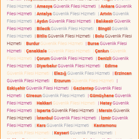
Filesi Hizmeti
|
Amasya
Güvenlik Filesi Hizmeti
|
Ankara
Güvenlik
Filesi Hizmeti
|
Antalya
Güvenlik Filesi Hizmeti
|
Artvin
Güvenlik
Filesi Hizmeti
|
Aydın
Güvenlik Filesi Hizmeti
|
Balıkesir
Güvenlik
Filesi Hizmeti
|
Bilecik
Güvenlik Filesi Hizmeti
|
Bingöl
Güvenlik
Filesi Hizmeti
|
Bitlis
Güvenlik Filesi Hizmeti
|
Bolu
Güvenlik Filesi
Hizmeti
|
Burdur
Güvenlik Filesi Hizmeti
|
Bursa
Güvenlik Filesi
Hizmeti
|
Çanakkale
Güvenlik Filesi Hizmeti
|
Çankırı
Güvenlik
Filesi Hizmeti
|
Çorum
Güvenlik Filesi Hizmeti
|
Denizli
Güvenlik
Filesi Hizmeti
|
Diyarbakır
Güvenlik Filesi Hizmeti
|
Edirne
Güvenlik Filesi Hizmeti
|
Elazığ
Güvenlik Filesi Hizmeti
|
Erzincan
Güvenlik Filesi Hizmeti
|
Erzurum
Güvenlik Filesi Hizmeti
|
Eskişehir
Güvenlik Filesi Hizmeti
|
Gaziantep
Güvenlik Filesi
Hizmeti
|
Giresun
Güvenlik Filesi Hizmeti
|
Gümüşhane
Güvenlik
Filesi Hizmeti
|
Hakkari
Güvenlik Filesi Hizmeti
|
Hatay
Güvenlik
Filesi Hizmeti
|
Isparta
Güvenlik Filesi Hizmeti
|
Mersin
Güvenlik
Filesi Hizmeti
|
İstanbul
Güvenlik Filesi Hizmeti
|
İzmir
Güvenlik
Filesi Hizmeti
|
Kars
Güvenlik Filesi Hizmeti
|
Kastamonu
Güvenlik Filesi Hizmeti
|
Kayseri
Güvenlik Filesi Hizmeti
|