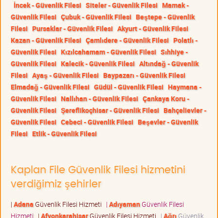
İncek - Güvenlik Filesi
Siteler - Güvenlik Filesi
Mamak -
Güvenlik Filesi
Çubuk - Güvenlik Filesi
Beştepe - Güvenlik
Filesi
Pursaklar - Güvenlik Filesi
Akyurt - Güvenlik Filesi
Kazan - Güvenlik Filesi
Çamlıdere - Güvenlik Filesi
Polatlı -
Güvenlik Filesi
Kızılcahamam - Güvenlik Filesi
Sıhhiye -
Güvenlik Filesi
Kalecik - Güvenlik Filesi
Altındağ - Güvenlik
Filesi
Ayaş - Güvenlik Filesi
Baypazarı - Güvenlik Filesi
Elmadağ - Güvenlik Filesi
Güdül - Güvenlik Filesi
Haymana -
Güvenlik Filesi
Nallıhan - Güvenlik Filesi
Çankaya Koru -
Güvenlik Filesi
Şereflikoçhisar - Güvenlik Filesi
Bahçelievler -
Güvenlik Filesi
Cebeci - Güvenlik Filesi
Beşevler - Güvenlik
Filesi
Etlik - Güvenlik Filesi
Kaplan File Güvenlik Filesi hizmetini
verdiğimiz şehirler
|
Adana
Güvenlik Filesi Hizmeti
|
Adıyaman
Güvenlik Filesi
Hizmeti
|
Afyonkarahisar
Güvenlik Filesi Hizmeti
|
Ağrı
Güvenlik