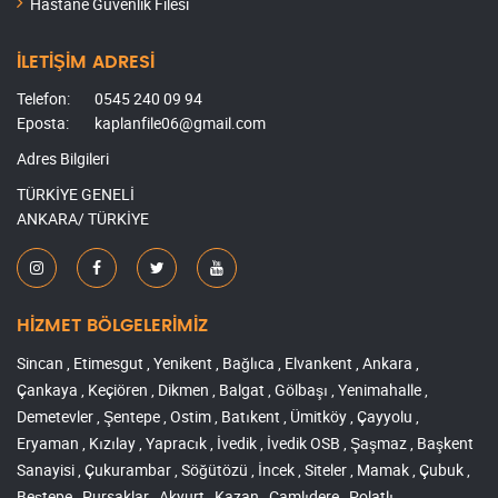
Hastane Güvenlik Filesi
İLETİŞİM ADRESİ
Telefon:
0545 240 09 94
Eposta:
kaplanfile06@gmail.com
Adres Bilgileri
TÜRKİYE GENELİ
ANKARA/ TÜRKİYE
HİZMET BÖLGELERİMİZ
Sincan , Etimesgut , Yenikent , Bağlıca , Elvankent , Ankara ,
Çankaya , Keçiören , Dikmen , Balgat , Gölbaşı , Yenimahalle ,
Demetevler , Şentepe , Ostim , Batıkent , Ümitköy , Çayyolu ,
Eryaman , Kızılay , Yapracık , İvedik , İvedik OSB , Şaşmaz , Başkent
Sanayisi , Çukurambar , Söğütözü , İncek , Siteler , Mamak , Çubuk ,
Beştepe , Pursaklar , Akyurt , Kazan , Çamlıdere , Polatlı ,