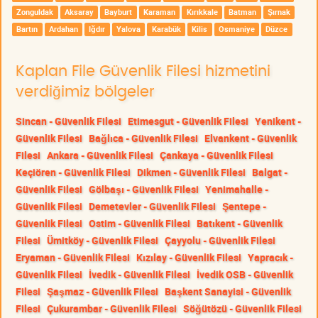
Zonguldak
Aksaray
Bayburt
Karaman
Kırıkkale
Batman
Şırnak
Bartın
Ardahan
Iğdır
Yalova
Karabük
Kilis
Osmaniye
Düzce
Kaplan File Güvenlik Filesi hizmetini
verdiğimiz bölgeler
Sincan - Güvenlik Filesi
Etimesgut - Güvenlik Filesi
Yenikent -
Güvenlik Filesi
Bağlıca - Güvenlik Filesi
Elvankent - Güvenlik
Filesi
Ankara - Güvenlik Filesi
Çankaya - Güvenlik Filesi
Keçiören - Güvenlik Filesi
Dikmen - Güvenlik Filesi
Balgat -
Güvenlik Filesi
Gölbaşı - Güvenlik Filesi
Yenimahalle -
Güvenlik Filesi
Demetevler - Güvenlik Filesi
Şentepe -
Güvenlik Filesi
Ostim - Güvenlik Filesi
Batıkent - Güvenlik
Filesi
Ümitköy - Güvenlik Filesi
Çayyolu - Güvenlik Filesi
Eryaman - Güvenlik Filesi
Kızılay - Güvenlik Filesi
Yapracık -
Güvenlik Filesi
İvedik - Güvenlik Filesi
İvedik OSB - Güvenlik
Filesi
Şaşmaz - Güvenlik Filesi
Başkent Sanayisi - Güvenlik
Filesi
Çukurambar - Güvenlik Filesi
Söğütözü - Güvenlik Filesi