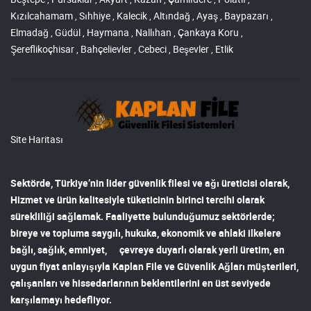
Kızılcahamam , Sıhhiye , Kalecik , Altındağ , Ayaş , Baypazarı ,
Elmadağ , Güdül , Haymana , Nallıhan , Çankaya Koru ,
Şereflikoçhisar , Bahçelievler , Cebeci , Beşevler , Etlik
Site Haritası
Sektörde, Türkiye’nin lider
güvenlik filesi ve ağı
üreticisi olarak,
Hizmet ve ürün kalitesiyle tüketicinin birinci tercihi olarak
sürekliliği sağlamak. Faaliyette bulunduğumuz sektörlerde;
bireye ve topluma saygılı, hukuka, ekonomik ve ahlaki ilkelere
bağlı, sağlık, emniyet, çevreye duyarlı olarak yerli üretim, en
uygun fiyat anlayışıyla
Kaplan File ve Güvenlik Ağları
müşterileri,
çalışanları ve hissedarlarının beklentilerini en üst seviyede
karşılamayı hedefliyor.