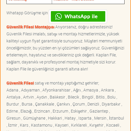
Whatapp Görüşme için
Güvenlik Filesi Montajçısı
Arıyorsanız, doğru adrestesiniz!
Güvenlik Filesi imalatı, satışı ve montajı hizmetlerimizle, yüksek
kaliteyi uygun fiyat garantisiyle sunuyoruz. Müşteri memnuniyeti
önceliğimizdir, bu yüzden en iyi çözümleri sağlıyoruz. Güvenliğinizi
ertelemeyin, hayatınız ve sevdikleriniz çok değerli. Kaplan File,
sağlam, dayanıklı ve profesyonel montaj hizmetiyle sizi korur.
Kaplan File ile güvenliğinizi garanti altına alın!
Güvenlik Filesi
satış ve montajı yaptığımız şehirler;
Adana , Adıyaman , Afyonkarahisar , Ağrı , Amasya , Ankara ,
Antalya , Artvin , Aydın , Balıkesir , Bilecik , Bingöl , Bitlis , Bolu ,
Burdur , Bursa , Çanakkale , Çankırı , Çorum , Denizli , Diyarbakır ,
Edirne , Elazığ , Erzincan , Erzurum , Eskişehir , Gaziantep ,
Giresun , Gümüşhane , Hakkari , Hatay , Isparta , Mersin , İstanbul
, İzmir , Kars , Kastamonu , Kayseri , Kırklareli , Kırşehir , Kocaeli ,