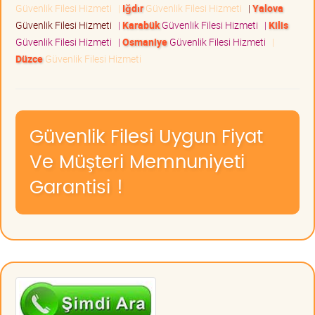
Güvenlik Filesi Hizmeti
|
Iğdır
Güvenlik Filesi Hizmeti
|
Yalova
Güvenlik Filesi Hizmeti
|
Karabük
Güvenlik Filesi Hizmeti
|
Kilis
Güvenlik Filesi Hizmeti
|
Osmaniye
Güvenlik Filesi Hizmeti
|
Düzce
Güvenlik Filesi Hizmeti
Güvenlik Filesi Uygun Fiyat
Ve Müşteri Memnuniyeti
Garantisi !