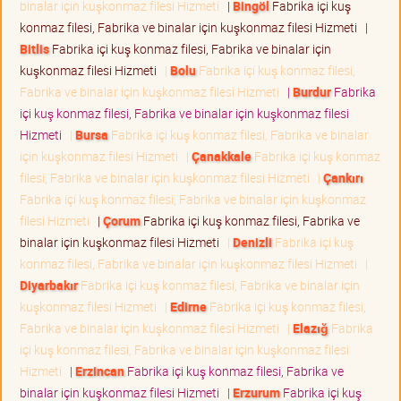
binalar için kuşkonmaz filesi Hizmeti
|
Bingöl
Fabrika içi kuş
konmaz filesi, Fabrika ve binalar için kuşkonmaz filesi Hizmeti
|
Bitlis
Fabrika içi kuş konmaz filesi, Fabrika ve binalar için
kuşkonmaz filesi Hizmeti
|
Bolu
Fabrika içi kuş konmaz filesi,
Fabrika ve binalar için kuşkonmaz filesi Hizmeti
|
Burdur
Fabrika
içi kuş konmaz filesi, Fabrika ve binalar için kuşkonmaz filesi
Hizmeti
|
Bursa
Fabrika içi kuş konmaz filesi, Fabrika ve binalar
için kuşkonmaz filesi Hizmeti
|
Çanakkale
Fabrika içi kuş konmaz
filesi, Fabrika ve binalar için kuşkonmaz filesi Hizmeti
|
Çankırı
Fabrika içi kuş konmaz filesi, Fabrika ve binalar için kuşkonmaz
filesi Hizmeti
|
Çorum
Fabrika içi kuş konmaz filesi, Fabrika ve
binalar için kuşkonmaz filesi Hizmeti
|
Denizli
Fabrika içi kuş
konmaz filesi, Fabrika ve binalar için kuşkonmaz filesi Hizmeti
|
Diyarbakır
Fabrika içi kuş konmaz filesi, Fabrika ve binalar için
kuşkonmaz filesi Hizmeti
|
Edirne
Fabrika içi kuş konmaz filesi,
Fabrika ve binalar için kuşkonmaz filesi Hizmeti
|
Elazığ
Fabrika
içi kuş konmaz filesi, Fabrika ve binalar için kuşkonmaz filesi
Hizmeti
|
Erzincan
Fabrika içi kuş konmaz filesi, Fabrika ve
binalar için kuşkonmaz filesi Hizmeti
|
Erzurum
Fabrika içi kuş