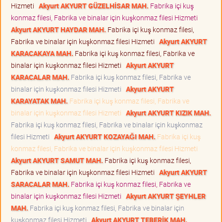
Hizmeti
Akyurt AKYURT GÜZELHİSAR MAH.
Fabrika içi kuş
konmaz filesi, Fabrika ve binalar için kuşkonmaz filesi Hizmeti
Akyurt AKYURT HAYDAR MAH.
Fabrika içi kuş konmaz filesi,
Fabrika ve binalar için kuşkonmaz filesi Hizmeti
Akyurt AKYURT
KARACAKAYA MAH.
Fabrika içi kuş konmaz filesi, Fabrika ve
binalar için kuşkonmaz filesi Hizmeti
Akyurt AKYURT
KARACALAR MAH.
Fabrika içi kuş konmaz filesi, Fabrika ve
binalar için kuşkonmaz filesi Hizmeti
Akyurt AKYURT
KARAYATAK MAH.
Fabrika içi kuş konmaz filesi, Fabrika ve
binalar için kuşkonmaz filesi Hizmeti
Akyurt AKYURT KIZIK MAH.
Fabrika içi kuş konmaz filesi, Fabrika ve binalar için kuşkonmaz
filesi Hizmeti
Akyurt AKYURT KOZAYAĞI MAH.
Fabrika içi kuş
konmaz filesi, Fabrika ve binalar için kuşkonmaz filesi Hizmeti
Akyurt AKYURT SAMUT MAH.
Fabrika içi kuş konmaz filesi,
Fabrika ve binalar için kuşkonmaz filesi Hizmeti
Akyurt AKYURT
SARACALAR MAH.
Fabrika içi kuş konmaz filesi, Fabrika ve
binalar için kuşkonmaz filesi Hizmeti
Akyurt AKYURT ŞEYHLER
MAH.
Fabrika içi kuş konmaz filesi, Fabrika ve binalar için
kuşkonmaz filesi Hizmeti
Akyurt AKYURT TEBERİK MAH.