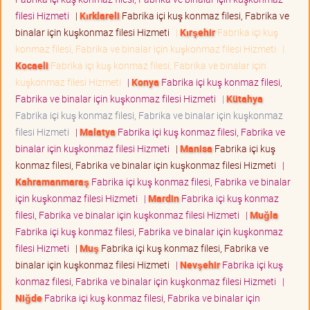
filesi Hizmeti
|
Kırklareli
Fabrika içi kuş konmaz filesi, Fabrika ve
binalar için kuşkonmaz filesi Hizmeti
|
Kırşehir
Fabrika içi kuş
konmaz filesi, Fabrika ve binalar için kuşkonmaz filesi Hizmeti
|
Kocaeli
Fabrika içi kuş konmaz filesi, Fabrika ve binalar için
kuşkonmaz filesi Hizmeti
|
Konya
Fabrika içi kuş konmaz filesi,
Fabrika ve binalar için kuşkonmaz filesi Hizmeti
|
Kütahya
Fabrika içi kuş konmaz filesi, Fabrika ve binalar için kuşkonmaz
filesi Hizmeti
|
Malatya
Fabrika içi kuş konmaz filesi, Fabrika ve
binalar için kuşkonmaz filesi Hizmeti
|
Manisa
Fabrika içi kuş
konmaz filesi, Fabrika ve binalar için kuşkonmaz filesi Hizmeti
|
Kahramanmaraş
Fabrika içi kuş konmaz filesi, Fabrika ve binalar
için kuşkonmaz filesi Hizmeti
|
Mardin
Fabrika içi kuş konmaz
filesi, Fabrika ve binalar için kuşkonmaz filesi Hizmeti
|
Muğla
Fabrika içi kuş konmaz filesi, Fabrika ve binalar için kuşkonmaz
filesi Hizmeti
|
Muş
Fabrika içi kuş konmaz filesi, Fabrika ve
binalar için kuşkonmaz filesi Hizmeti
|
Nevşehir
Fabrika içi kuş
konmaz filesi, Fabrika ve binalar için kuşkonmaz filesi Hizmeti
|
Niğde
Fabrika içi kuş konmaz filesi, Fabrika ve binalar için