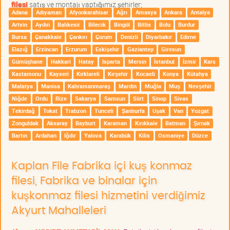
filesi
satış ve montajı yaptığımız şehirler;
Adana
Adıyaman
Afyonkarahisar
Ağrı
Amasya
Ankara
Antalya
Artvin
Aydın
Balıkesir
Bilecik
Bingöl
Bitlis
Bolu
Burdur
Bursa
Çanakkale
Çankırı
Çorum
Denizli
Diyarbakır
Edirne
Elazığ
Erzincan
Erzurum
Eskişehir
Gaziantep
Giresun
Gümüşhane
Hakkari
Hatay
Isparta
Mersin
İstanbul
İzmir
Kars
Kastamonu
Kayseri
Kırklareli
Kırşehir
Kocaeli
Konya
Kütahya
Malatya
Manisa
Kahramanmaraş
Mardin
Muğla
Muş
Nevşehir
Niğde
Ordu
Rize
Sakarya
Samsun
Siirt
Sinop
Sivas
Tekirdağ
Tokat
Trabzon
Tunceli
Şanlıurfa
Uşak
Van
Yozgat
Zonguldak
Aksaray
Bayburt
Karaman
Kırıkkale
Batman
Şırnak
Bartın
Ardahan
Iğdır
Yalova
Karabük
Kilis
Osmaniye
Düzce
Kaplan File Fabrika içi kuş konmaz
filesi, Fabrika ve binalar için
kuşkonmaz filesi hizmetini verdiğimiz
Akyurt Mahalleleri