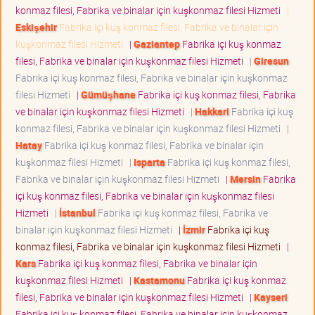
konmaz filesi, Fabrika ve binalar için kuşkonmaz filesi Hizmeti
|
Eskişehir
Fabrika içi kuş konmaz filesi, Fabrika ve binalar için
kuşkonmaz filesi Hizmeti
|
Gaziantep
Fabrika içi kuş konmaz
filesi, Fabrika ve binalar için kuşkonmaz filesi Hizmeti
|
Giresun
Fabrika içi kuş konmaz filesi, Fabrika ve binalar için kuşkonmaz
filesi Hizmeti
|
Gümüşhane
Fabrika içi kuş konmaz filesi, Fabrika
ve binalar için kuşkonmaz filesi Hizmeti
|
Hakkari
Fabrika içi kuş
konmaz filesi, Fabrika ve binalar için kuşkonmaz filesi Hizmeti
|
Hatay
Fabrika içi kuş konmaz filesi, Fabrika ve binalar için
kuşkonmaz filesi Hizmeti
|
Isparta
Fabrika içi kuş konmaz filesi,
Fabrika ve binalar için kuşkonmaz filesi Hizmeti
|
Mersin
Fabrika
içi kuş konmaz filesi, Fabrika ve binalar için kuşkonmaz filesi
Hizmeti
|
İstanbul
Fabrika içi kuş konmaz filesi, Fabrika ve
binalar için kuşkonmaz filesi Hizmeti
|
İzmir
Fabrika içi kuş
konmaz filesi, Fabrika ve binalar için kuşkonmaz filesi Hizmeti
|
Kars
Fabrika içi kuş konmaz filesi, Fabrika ve binalar için
kuşkonmaz filesi Hizmeti
|
Kastamonu
Fabrika içi kuş konmaz
filesi, Fabrika ve binalar için kuşkonmaz filesi Hizmeti
|
Kayseri
Fabrika içi kuş konmaz filesi, Fabrika ve binalar için kuşkonmaz