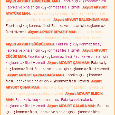
Akyurt AKYURT AHMETADİL MAH.
Fabrika içi kuş konmaz filesi,
Fabrika ve binalar için kuşkonmaz filesi Hizmeti
Akyurt AKYURT
ATATÜRK MAH.
Fabrika içi kuş konmaz filesi, Fabrika ve binalar
için kuşkonmaz filesi Hizmeti
Akyurt AKYURT BALIKHİSAR MAH.
Fabrika içi kuş konmaz filesi, Fabrika ve binalar için kuşkonmaz
filesi Hizmeti
Akyurt AKYURT BEYAZIT MAH.
Fabrika içi kuş
konmaz filesi, Fabrika ve binalar için kuşkonmaz filesi Hizmeti
Akyurt AKYURT BÜĞDÜZ MAH.
Fabrika içi kuş konmaz filesi,
Fabrika ve binalar için kuşkonmaz filesi Hizmeti
Akyurt AKYURT
CÜCÜK MAH.
Fabrika içi kuş konmaz filesi, Fabrika ve binalar için
kuşkonmaz filesi Hizmeti
Akyurt AKYURT ÇAM MAH.
Fabrika içi
kuş konmaz filesi, Fabrika ve binalar için kuşkonmaz filesi Hizmeti
Akyurt AKYURT ÇARDAKBAĞI MAH.
Fabrika içi kuş konmaz
filesi, Fabrika ve binalar için kuşkonmaz filesi Hizmeti
Akyurt
AKYURT ÇINAR MAH.
Fabrika içi kuş konmaz filesi, Fabrika ve
binalar için kuşkonmaz filesi Hizmeti
Akyurt AKYURT ELECİK
MAH.
Fabrika içi kuş konmaz filesi, Fabrika ve binalar için
kuşkonmaz filesi Hizmeti
Akyurt AKYURT GALABA MAH.
Fabrika
içi kuş konmaz filesi, Fabrika ve binalar için kuşkonmaz filesi