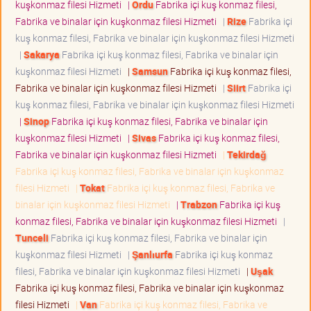
kuşkonmaz filesi Hizmeti
|
Ordu
Fabrika içi kuş konmaz filesi,
Fabrika ve binalar için kuşkonmaz filesi Hizmeti
|
Rize
Fabrika içi
kuş konmaz filesi, Fabrika ve binalar için kuşkonmaz filesi Hizmeti
|
Sakarya
Fabrika içi kuş konmaz filesi, Fabrika ve binalar için
kuşkonmaz filesi Hizmeti
|
Samsun
Fabrika içi kuş konmaz filesi,
Fabrika ve binalar için kuşkonmaz filesi Hizmeti
|
Siirt
Fabrika içi
kuş konmaz filesi, Fabrika ve binalar için kuşkonmaz filesi Hizmeti
|
Sinop
Fabrika içi kuş konmaz filesi, Fabrika ve binalar için
kuşkonmaz filesi Hizmeti
|
Sivas
Fabrika içi kuş konmaz filesi,
Fabrika ve binalar için kuşkonmaz filesi Hizmeti
|
Tekirdağ
Fabrika içi kuş konmaz filesi, Fabrika ve binalar için kuşkonmaz
filesi Hizmeti
|
Tokat
Fabrika içi kuş konmaz filesi, Fabrika ve
binalar için kuşkonmaz filesi Hizmeti
|
Trabzon
Fabrika içi kuş
konmaz filesi, Fabrika ve binalar için kuşkonmaz filesi Hizmeti
|
Tunceli
Fabrika içi kuş konmaz filesi, Fabrika ve binalar için
kuşkonmaz filesi Hizmeti
|
Şanlıurfa
Fabrika içi kuş konmaz
filesi, Fabrika ve binalar için kuşkonmaz filesi Hizmeti
|
Uşak
Fabrika içi kuş konmaz filesi, Fabrika ve binalar için kuşkonmaz
filesi Hizmeti
|
Van
Fabrika içi kuş konmaz filesi, Fabrika ve