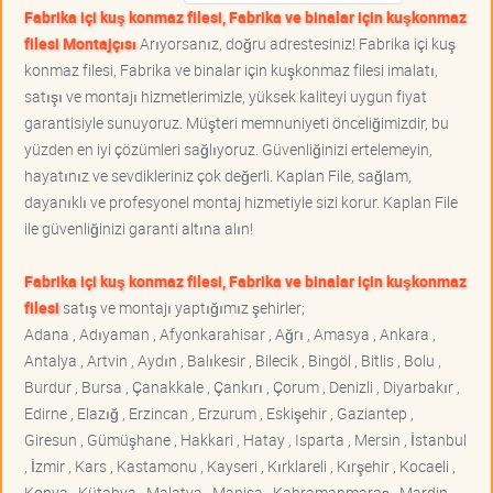
Fabrika içi kuş konmaz filesi, Fabrika ve binalar için kuşkonmaz
filesi Montajçısı
Arıyorsanız, doğru adrestesiniz! Fabrika içi kuş
konmaz filesi, Fabrika ve binalar için kuşkonmaz filesi imalatı,
satışı ve montajı hizmetlerimizle, yüksek kaliteyi uygun fiyat
garantisiyle sunuyoruz. Müşteri memnuniyeti önceliğimizdir, bu
yüzden en iyi çözümleri sağlıyoruz. Güvenliğinizi ertelemeyin,
hayatınız ve sevdikleriniz çok değerli. Kaplan File, sağlam,
dayanıklı ve profesyonel montaj hizmetiyle sizi korur. Kaplan File
ile güvenliğinizi garanti altına alın!
Fabrika içi kuş konmaz filesi, Fabrika ve binalar için kuşkonmaz
filesi
satış ve montajı yaptığımız şehirler;
Adana , Adıyaman , Afyonkarahisar , Ağrı , Amasya , Ankara ,
Antalya , Artvin , Aydın , Balıkesir , Bilecik , Bingöl , Bitlis , Bolu ,
Burdur , Bursa , Çanakkale , Çankırı , Çorum , Denizli , Diyarbakır ,
Edirne , Elazığ , Erzincan , Erzurum , Eskişehir , Gaziantep ,
Giresun , Gümüşhane , Hakkari , Hatay , Isparta , Mersin , İstanbul
, İzmir , Kars , Kastamonu , Kayseri , Kırklareli , Kırşehir , Kocaeli ,
Konya , Kütahya , Malatya , Manisa , Kahramanmaraş , Mardin ,