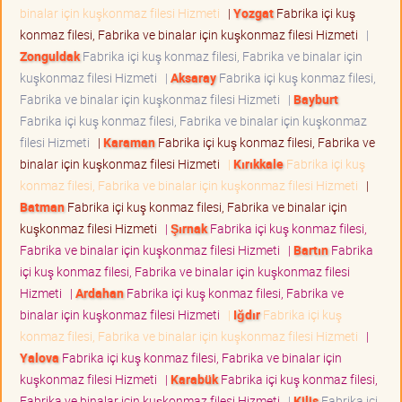
binalar için kuşkonmaz filesi Hizmeti
|
Yozgat
Fabrika içi kuş
konmaz filesi, Fabrika ve binalar için kuşkonmaz filesi Hizmeti
|
Zonguldak
Fabrika içi kuş konmaz filesi, Fabrika ve binalar için
kuşkonmaz filesi Hizmeti
|
Aksaray
Fabrika içi kuş konmaz filesi,
Fabrika ve binalar için kuşkonmaz filesi Hizmeti
|
Bayburt
Fabrika içi kuş konmaz filesi, Fabrika ve binalar için kuşkonmaz
filesi Hizmeti
|
Karaman
Fabrika içi kuş konmaz filesi, Fabrika ve
binalar için kuşkonmaz filesi Hizmeti
|
Kırıkkale
Fabrika içi kuş
konmaz filesi, Fabrika ve binalar için kuşkonmaz filesi Hizmeti
|
Batman
Fabrika içi kuş konmaz filesi, Fabrika ve binalar için
kuşkonmaz filesi Hizmeti
|
Şırnak
Fabrika içi kuş konmaz filesi,
Fabrika ve binalar için kuşkonmaz filesi Hizmeti
|
Bartın
Fabrika
içi kuş konmaz filesi, Fabrika ve binalar için kuşkonmaz filesi
Hizmeti
|
Ardahan
Fabrika içi kuş konmaz filesi, Fabrika ve
binalar için kuşkonmaz filesi Hizmeti
|
Iğdır
Fabrika içi kuş
konmaz filesi, Fabrika ve binalar için kuşkonmaz filesi Hizmeti
|
Yalova
Fabrika içi kuş konmaz filesi, Fabrika ve binalar için
kuşkonmaz filesi Hizmeti
|
Karabük
Fabrika içi kuş konmaz filesi,
Fabrika ve binalar için kuşkonmaz filesi Hizmeti
|
Kilis
Fabrika içi