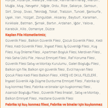
Muğla , Muş , Nevşehir , Niğde , Ordu , Rize , Sakarya , Samsun ,
Siirt , Sinop , Sivas , Tekirdağ , Tokat , Trabzon , Tunceli , Şanlıurfa ,
Uşak , Van , Yozgat , Zonguldak , Aksaray , Bayburt , Karaman ,
Kırıkkale , Batman , Şırnak , Bartın , Ardahan , Iğdır , Yalova ,
Karabük , Kilis , Osmaniye , Düzce
Kaplan File Hizmetlerimiz;
Güvenlik Filesi , Balkon Güvenlik Filesi , Çocuk Güvenlik Filesi , Kedi
Filesi, Kedi Güvenlik Filesi , İnşaat Filesi, İş Güvenliği Filesi , Kuş
Filesi, Kuş Önleme Filesi , Apartman Boşluk Filesi, Merdiven Filesi ,
Halı Saha Üstü File , Havuz Emniyet Filesi , Raf Koruma Filesi ,
Güvenlik Filesi Satış ve Montajı Kurulumu , Galeri Boşluğu Filesi ,
Balkon için file, Balkon için güvenlik filesi , Evcil hayvan filesi
Çocuk Filesi Kedi Filesi Balkon Filesi , KREŞ VE OKUL FİLELERİ ,
İnşaat Güvenlik Ağı Düşme Durdurma Emniyet Filesi , Fabrika içi
kuş konmaz filesi, Fabrika ve binalar için kuşkonmaz filesi ,
Asansör Boşluğu Filesi , Güvenlik Filesi İmalat , Satış ve Montajı ,
Balkon Emniyet Filesi , Hastane Güvenlik Filesi
Fabrika içi kuş konmaz filesi, Fabrika ve binalar için kuşkonmaz