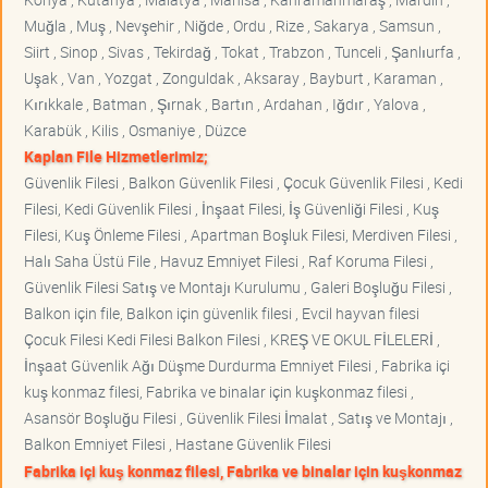
Muğla , Muş , Nevşehir , Niğde , Ordu , Rize , Sakarya , Samsun ,
Siirt , Sinop , Sivas , Tekirdağ , Tokat , Trabzon , Tunceli , Şanlıurfa ,
Uşak , Van , Yozgat , Zonguldak , Aksaray , Bayburt , Karaman ,
Kırıkkale , Batman , Şırnak , Bartın , Ardahan , Iğdır , Yalova ,
Karabük , Kilis , Osmaniye , Düzce
Kaplan File Hizmetlerimiz;
Güvenlik Filesi , Balkon Güvenlik Filesi , Çocuk Güvenlik Filesi , Kedi
Filesi, Kedi Güvenlik Filesi , İnşaat Filesi, İş Güvenliği Filesi , Kuş
Filesi, Kuş Önleme Filesi , Apartman Boşluk Filesi, Merdiven Filesi ,
Halı Saha Üstü File , Havuz Emniyet Filesi , Raf Koruma Filesi ,
Güvenlik Filesi Satış ve Montajı Kurulumu , Galeri Boşluğu Filesi ,
Balkon için file, Balkon için güvenlik filesi , Evcil hayvan filesi
Çocuk Filesi Kedi Filesi Balkon Filesi , KREŞ VE OKUL FİLELERİ ,
İnşaat Güvenlik Ağı Düşme Durdurma Emniyet Filesi , Fabrika içi
kuş konmaz filesi, Fabrika ve binalar için kuşkonmaz filesi ,
Asansör Boşluğu Filesi , Güvenlik Filesi İmalat , Satış ve Montajı ,
Balkon Emniyet Filesi , Hastane Güvenlik Filesi
Fabrika içi kuş konmaz filesi, Fabrika ve binalar için kuşkonmaz