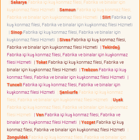
|
Sakarya
Fabrika içi kuş konmaz filesi, Fabrika ve binalar için
kuşkonmaz filesi Hizmeti
|
Samsun
Fabrika içi kuş konmaz filesi,
Fabrika ve binalar için kuşkonmaz filesi Hizmeti
|
Siirt
Fabrika içi
kuş konmaz filesi, Fabrika ve binalar için kuşkonmaz filesi Hizmeti
|
Sinop
Fabrika içi kuş konmaz filesi, Fabrika ve binalar için
kuşkonmaz filesi Hizmeti
|
Sivas
Fabrika içi kuş konmaz filesi,
Fabrika ve binalar için kuşkonmaz filesi Hizmeti
|
Tekirdağ
Fabrika içi kuş konmaz filesi, Fabrika ve binalar için kuşkonmaz
filesi Hizmeti
|
Tokat
Fabrika içi kuş konmaz filesi, Fabrika ve
binalar için kuşkonmaz filesi Hizmeti
|
Trabzon
Fabrika içi kuş
konmaz filesi, Fabrika ve binalar için kuşkonmaz filesi Hizmeti
|
Tunceli
Fabrika içi kuş konmaz filesi, Fabrika ve binalar için
kuşkonmaz filesi Hizmeti
|
Şanlıurfa
Fabrika içi kuş konmaz
filesi, Fabrika ve binalar için kuşkonmaz filesi Hizmeti
|
Uşak
Fabrika içi kuş konmaz filesi, Fabrika ve binalar için kuşkonmaz
filesi Hizmeti
|
Van
Fabrika içi kuş konmaz filesi, Fabrika ve
binalar için kuşkonmaz filesi Hizmeti
|
Yozgat
Fabrika içi kuş
konmaz filesi, Fabrika ve binalar için kuşkonmaz filesi Hizmeti
|
Zonguldak
Fabrika içi kuş konmaz filesi, Fabrika ve binalar için