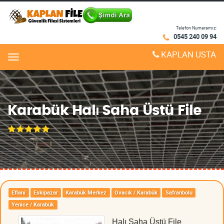
Telefon Numaramız:
0545 240 09 94
KAPLAN USTA
Menu
Karabük Halı Saha Üstü File
Eflani
Eskipazar
Karabük Merkez
Ovacık / Karabük
Safranbolu
Yenice / Karabük
Halı Saha Üstü File