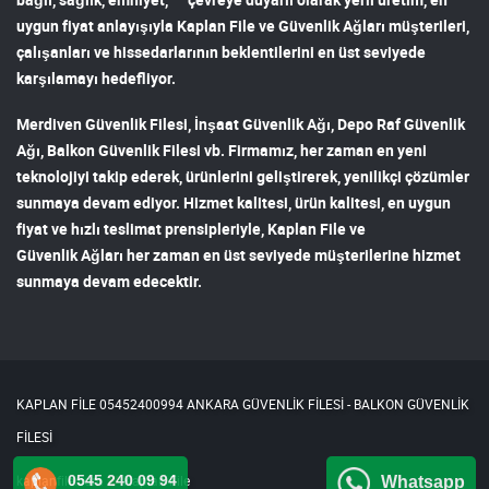
uygun fiyat anlayışıyla
Kaplan File ve Güvenlik Ağları
müşterileri,
çalışanları ve hissedarlarının beklentilerini en üst seviyede
karşılamayı hedefliyor.
Merdiven Güvenlik Filesi
,
İnşaat Güvenlik Ağı
,
Depo Raf Güvenlik
Ağı
,
Balkon Güvenlik Filesi
vb. Firmamız, her zaman en yeni
teknolojiyi takip ederek, ürünlerini geliştirerek, yenilikçi çözümler
sunmaya devam ediyor. Hizmet kalitesi, ürün kalitesi, en uygun
fiyat ve hızlı teslimat prensipleriyle,
Kaplan File ve
Güvenlik Ağları
her zaman en üst seviyede müşterilerine hizmet
sunmaya devam edecektir.
KAPLAN FİLE 05452400994 ANKARA GÜVENLİK FİLESİ - BALKON GÜVENLİK
FİLESİ
kaplanfile.com
Kaplan File
0545 240 09 94
Whatsapp