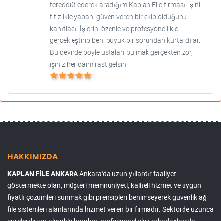
tereddüt ederek aradığım Kaplan File firması, işini
titizlikle yapan, güven veren bir ekip olduğunu
kanıtladı. İşlerini özenle ve profesyonellikle
gerçekleştirip beni büyük bir sorundan kurtardılar.
Bu devirde böyle ustaları bulmak gerçekten zor,
işiniz her daim rast gelsin
HAKKIMIZDA
KAPLAN FİLE ANKARA
Ankara'da uzun yıllardır faaliyet
göstermekte olan, müşteri memnuniyeti, kaliteli hizmet ve uygun
fiyatlı çözümleri sunmak gibi prensipleri benimseyerek güvenlik ağ
file sistemleri alanlarında hizmet veren bir firmadır. Sektörde uzunca
sürelerdir yer almakla beraber, profesyonel ekip arkadaşlarıyla