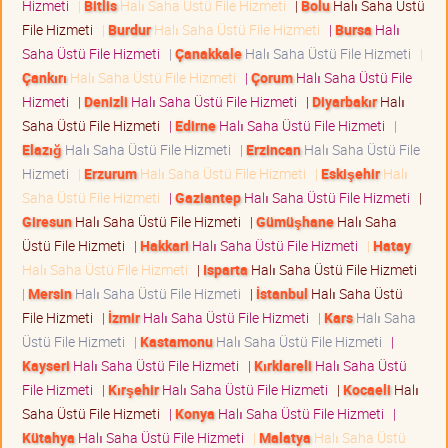
Hizmeti
|
Bitlis
Halı Saha Üstü File Hizmeti
|
Bolu
Halı Saha Üstü
File Hizmeti
|
Burdur
Halı Saha Üstü File Hizmeti
|
Bursa
Halı
Saha Üstü File Hizmeti
|
Çanakkale
Halı Saha Üstü File Hizmeti
|
Çankırı
Halı Saha Üstü File Hizmeti
|
Çorum
Halı Saha Üstü File
Hizmeti
|
Denizli
Halı Saha Üstü File Hizmeti
|
Diyarbakır
Halı
Saha Üstü File Hizmeti
|
Edirne
Halı Saha Üstü File Hizmeti
|
Elazığ
Halı Saha Üstü File Hizmeti
|
Erzincan
Halı Saha Üstü File
Hizmeti
|
Erzurum
Halı Saha Üstü File Hizmeti
|
Eskişehir
Halı
Saha Üstü File Hizmeti
|
Gaziantep
Halı Saha Üstü File Hizmeti
|
Giresun
Halı Saha Üstü File Hizmeti
|
Gümüşhane
Halı Saha
Üstü File Hizmeti
|
Hakkari
Halı Saha Üstü File Hizmeti
|
Hatay
Halı Saha Üstü File Hizmeti
|
Isparta
Halı Saha Üstü File Hizmeti
|
Mersin
Halı Saha Üstü File Hizmeti
|
İstanbul
Halı Saha Üstü
File Hizmeti
|
İzmir
Halı Saha Üstü File Hizmeti
|
Kars
Halı Saha
Üstü File Hizmeti
|
Kastamonu
Halı Saha Üstü File Hizmeti
|
Kayseri
Halı Saha Üstü File Hizmeti
|
Kırklareli
Halı Saha Üstü
File Hizmeti
|
Kırşehir
Halı Saha Üstü File Hizmeti
|
Kocaeli
Halı
Saha Üstü File Hizmeti
|
Konya
Halı Saha Üstü File Hizmeti
|
Kütahya
Halı Saha Üstü File Hizmeti
|
Malatya
Halı Saha Üstü