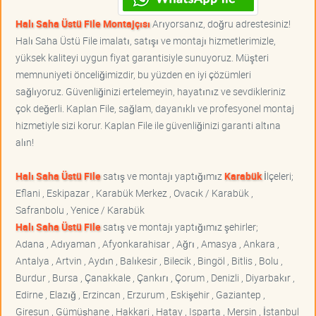
Halı Saha Üstü File Montajçısı
Arıyorsanız, doğru adrestesiniz!
Halı Saha Üstü File imalatı, satışı ve montajı hizmetlerimizle,
yüksek kaliteyi uygun fiyat garantisiyle sunuyoruz. Müşteri
memnuniyeti önceliğimizdir, bu yüzden en iyi çözümleri
sağlıyoruz. Güvenliğinizi ertelemeyin, hayatınız ve sevdikleriniz
çok değerli. Kaplan File, sağlam, dayanıklı ve profesyonel montaj
hizmetiyle sizi korur. Kaplan File ile güvenliğinizi garanti altına
alın!
Halı Saha Üstü File
satış ve montajı yaptığımız
Karabük
İlçeleri;
Eflani , Eskipazar , Karabük Merkez , Ovacık / Karabük ,
Safranbolu , Yenice / Karabük
Halı Saha Üstü File
satış ve montajı yaptığımız şehirler;
Adana , Adıyaman , Afyonkarahisar , Ağrı , Amasya , Ankara ,
Antalya , Artvin , Aydın , Balıkesir , Bilecik , Bingöl , Bitlis , Bolu ,
Burdur , Bursa , Çanakkale , Çankırı , Çorum , Denizli , Diyarbakır ,
Edirne , Elazığ , Erzincan , Erzurum , Eskişehir , Gaziantep ,
Giresun , Gümüşhane , Hakkari , Hatay , Isparta , Mersin , İstanbul