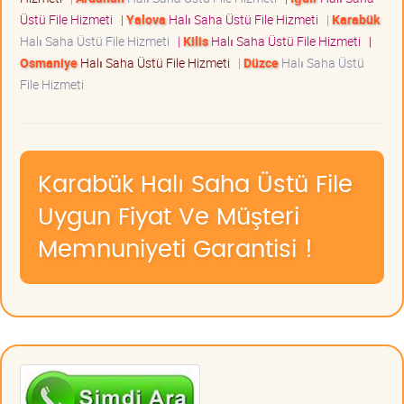
Üstü File Hizmeti
|
Yalova
Halı Saha Üstü File Hizmeti
|
Karabük
Halı Saha Üstü File Hizmeti
|
Kilis
Halı Saha Üstü File Hizmeti
|
Osmaniye
Halı Saha Üstü File Hizmeti
|
Düzce
Halı Saha Üstü
File Hizmeti
Karabük Halı Saha Üstü File
Uygun Fiyat Ve Müşteri
Memnuniyeti Garantisi !