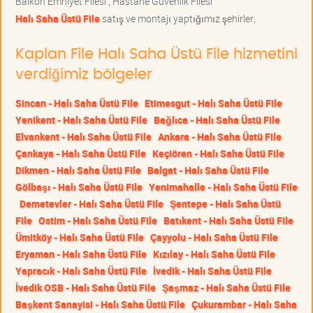
Balkon Emniyet Filesi , Hastane Güvenlik Filesi
Halı Saha Üstü File
satış ve montajı yaptığımız şehirler;
Kaplan File Halı Saha Üstü File hizmetini
verdiğimiz bölgeler
Sincan - Halı Saha Üstü File
Etimesgut - Halı Saha Üstü File
Yenikent - Halı Saha Üstü File
Bağlıca - Halı Saha Üstü File
Elvankent - Halı Saha Üstü File
Ankara - Halı Saha Üstü File
Çankaya - Halı Saha Üstü File
Keçiören - Halı Saha Üstü File
Dikmen - Halı Saha Üstü File
Balgat - Halı Saha Üstü File
Gölbaşı - Halı Saha Üstü File
Yenimahalle - Halı Saha Üstü File
Demetevler - Halı Saha Üstü File
Şentepe - Halı Saha Üstü
File
Ostim - Halı Saha Üstü File
Batıkent - Halı Saha Üstü File
Ümitköy - Halı Saha Üstü File
Çayyolu - Halı Saha Üstü File
Eryaman - Halı Saha Üstü File
Kızılay - Halı Saha Üstü File
Yapracık - Halı Saha Üstü File
İvedik - Halı Saha Üstü File
İvedik OSB - Halı Saha Üstü File
Şaşmaz - Halı Saha Üstü File
Başkent Sanayisi - Halı Saha Üstü File
Çukurambar - Halı Saha