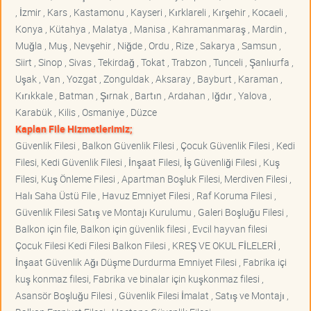
, İzmir , Kars , Kastamonu , Kayseri , Kırklareli , Kırşehir , Kocaeli ,
Konya , Kütahya , Malatya , Manisa , Kahramanmaraş , Mardin ,
Muğla , Muş , Nevşehir , Niğde , Ordu , Rize , Sakarya , Samsun ,
Siirt , Sinop , Sivas , Tekirdağ , Tokat , Trabzon , Tunceli , Şanlıurfa ,
Uşak , Van , Yozgat , Zonguldak , Aksaray , Bayburt , Karaman ,
Kırıkkale , Batman , Şırnak , Bartın , Ardahan , Iğdır , Yalova ,
Karabük , Kilis , Osmaniye , Düzce
Kaplan File Hizmetlerimiz;
Güvenlik Filesi , Balkon Güvenlik Filesi , Çocuk Güvenlik Filesi , Kedi
Filesi, Kedi Güvenlik Filesi , İnşaat Filesi, İş Güvenliği Filesi , Kuş
Filesi, Kuş Önleme Filesi , Apartman Boşluk Filesi, Merdiven Filesi ,
Halı Saha Üstü File , Havuz Emniyet Filesi , Raf Koruma Filesi ,
Güvenlik Filesi Satış ve Montajı Kurulumu , Galeri Boşluğu Filesi ,
Balkon için file, Balkon için güvenlik filesi , Evcil hayvan filesi
Çocuk Filesi Kedi Filesi Balkon Filesi , KREŞ VE OKUL FİLELERİ ,
İnşaat Güvenlik Ağı Düşme Durdurma Emniyet Filesi , Fabrika içi
kuş konmaz filesi, Fabrika ve binalar için kuşkonmaz filesi ,
Asansör Boşluğu Filesi , Güvenlik Filesi İmalat , Satış ve Montajı ,