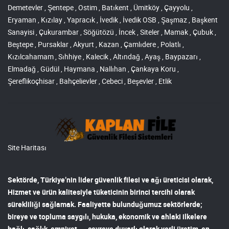
Demetevler , Şentepe , Ostim , Batıkent , Ümitköy , Çayyolu ,
Eryaman , Kızılay , Yapracık , İvedik , İvedik OSB , Şaşmaz , Başkent
Sanayisi , Çukurambar , Söğütözü , İncek , Siteler , Mamak , Çubuk ,
Beştepe , Pursaklar , Akyurt , Kazan , Çamlıdere , Polatlı ,
Kızılcahamam , Sıhhiye , Kalecik , Altındağ , Ayaş , Baypazarı ,
Elmadağ , Güdül , Haymana , Nallıhan , Çankaya Koru ,
Şereflikoçhisar , Bahçelievler , Cebeci , Beşevler , Etlik
Site Haritası
Sektörde, Türkiye’nin lider
güvenlik filesi ve ağı
üreticisi olarak,
Hizmet ve ürün kalitesiyle tüketicinin birinci tercihi olarak
sürekliliği sağlamak. Faaliyette bulunduğumuz sektörlerde;
bireye ve topluma saygılı, hukuka, ekonomik ve ahlaki ilkelere
bağlı, sağlık, emniyet, çevreye duyarlı olarak yerli üretim, en