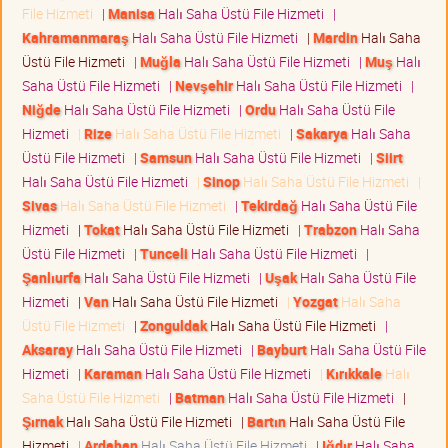
File Hizmeti
|
Manisa
Halı Saha Üstü File Hizmeti
|
Kahramanmaraş
Halı Saha Üstü File Hizmeti
|
Mardin
Halı Saha
Üstü File Hizmeti
|
Muğla
Halı Saha Üstü File Hizmeti
|
Muş
Halı
Saha Üstü File Hizmeti
|
Nevşehir
Halı Saha Üstü File Hizmeti
|
Niğde
Halı Saha Üstü File Hizmeti
|
Ordu
Halı Saha Üstü File
Hizmeti
|
Rize
Halı Saha Üstü File Hizmeti
|
Sakarya
Halı Saha
Üstü File Hizmeti
|
Samsun
Halı Saha Üstü File Hizmeti
|
Siirt
Halı Saha Üstü File Hizmeti
|
Sinop
Halı Saha Üstü File Hizmeti
|
Sivas
Halı Saha Üstü File Hizmeti
|
Tekirdağ
Halı Saha Üstü File
Hizmeti
|
Tokat
Halı Saha Üstü File Hizmeti
|
Trabzon
Halı Saha
Üstü File Hizmeti
|
Tunceli
Halı Saha Üstü File Hizmeti
|
Şanlıurfa
Halı Saha Üstü File Hizmeti
|
Uşak
Halı Saha Üstü File
Hizmeti
|
Van
Halı Saha Üstü File Hizmeti
|
Yozgat
Halı Saha
Üstü File Hizmeti
|
Zonguldak
Halı Saha Üstü File Hizmeti
|
Aksaray
Halı Saha Üstü File Hizmeti
|
Bayburt
Halı Saha Üstü File
Hizmeti
|
Karaman
Halı Saha Üstü File Hizmeti
|
Kırıkkale
Halı
Saha Üstü File Hizmeti
|
Batman
Halı Saha Üstü File Hizmeti
|
Şırnak
Halı Saha Üstü File Hizmeti
|
Bartın
Halı Saha Üstü File
Hizmeti
|
Ardahan
Halı Saha Üstü File Hizmeti
|
Iğdır
Halı Saha