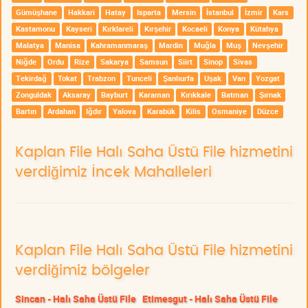
Gümüşhane
Hakkari
Hatay
Isparta
Mersin
İstanbul
İzmir
Kars
Kastamonu
Kayseri
Kırklareli
Kırşehir
Kocaeli
Konya
Kütahya
Malatya
Manisa
Kahramanmaraş
Mardin
Muğla
Muş
Nevşehir
Niğde
Ordu
Rize
Sakarya
Samsun
Siirt
Sinop
Sivas
Tekirdağ
Tokat
Trabzon
Tunceli
Şanlıurfa
Uşak
Van
Yozgat
Zonguldak
Aksaray
Bayburt
Karaman
Kırıkkale
Batman
Şırnak
Bartın
Ardahan
Iğdır
Yalova
Karabük
Kilis
Osmaniye
Düzce
Kaplan File Halı Saha Üstü File hizmetini
verdiğimiz İncek Mahalleleri
Kaplan File Halı Saha Üstü File hizmetini
verdiğimiz bölgeler
Sincan - Halı Saha Üstü File
Etimesgut - Halı Saha Üstü File