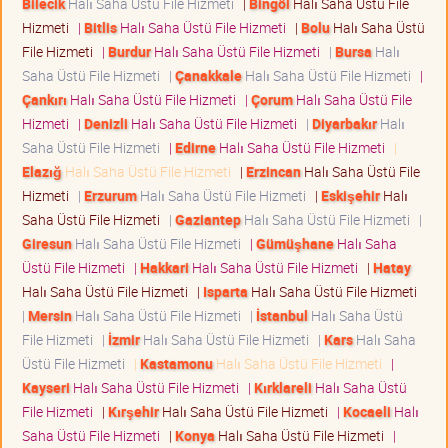
Bilecik
Halı Saha Üstü File Hizmeti
|
Bingöl
Halı Saha Üstü File
Hizmeti
|
Bitlis
Halı Saha Üstü File Hizmeti
|
Bolu
Halı Saha Üstü
File Hizmeti
|
Burdur
Halı Saha Üstü File Hizmeti
|
Bursa
Halı
Saha Üstü File Hizmeti
|
Çanakkale
Halı Saha Üstü File Hizmeti
|
Çankırı
Halı Saha Üstü File Hizmeti
|
Çorum
Halı Saha Üstü File
Hizmeti
|
Denizli
Halı Saha Üstü File Hizmeti
|
Diyarbakır
Halı
Saha Üstü File Hizmeti
|
Edirne
Halı Saha Üstü File Hizmeti
|
Elazığ
Halı Saha Üstü File Hizmeti
|
Erzincan
Halı Saha Üstü File
Hizmeti
|
Erzurum
Halı Saha Üstü File Hizmeti
|
Eskişehir
Halı
Saha Üstü File Hizmeti
|
Gaziantep
Halı Saha Üstü File Hizmeti
|
Giresun
Halı Saha Üstü File Hizmeti
|
Gümüşhane
Halı Saha
Üstü File Hizmeti
|
Hakkari
Halı Saha Üstü File Hizmeti
|
Hatay
Halı Saha Üstü File Hizmeti
|
Isparta
Halı Saha Üstü File Hizmeti
|
Mersin
Halı Saha Üstü File Hizmeti
|
İstanbul
Halı Saha Üstü
File Hizmeti
|
İzmir
Halı Saha Üstü File Hizmeti
|
Kars
Halı Saha
Üstü File Hizmeti
|
Kastamonu
Halı Saha Üstü File Hizmeti
|
Kayseri
Halı Saha Üstü File Hizmeti
|
Kırklareli
Halı Saha Üstü
File Hizmeti
|
Kırşehir
Halı Saha Üstü File Hizmeti
|
Kocaeli
Halı
Saha Üstü File Hizmeti
|
Konya
Halı Saha Üstü File Hizmeti
|