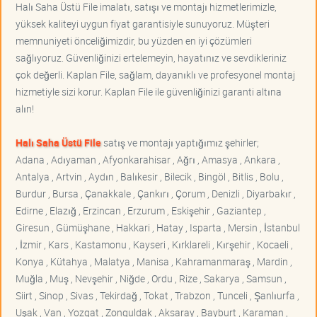
Halı Saha Üstü File imalatı, satışı ve montajı hizmetlerimizle,
yüksek kaliteyi uygun fiyat garantisiyle sunuyoruz. Müşteri
memnuniyeti önceliğimizdir, bu yüzden en iyi çözümleri
sağlıyoruz. Güvenliğinizi ertelemeyin, hayatınız ve sevdikleriniz
çok değerli. Kaplan File, sağlam, dayanıklı ve profesyonel montaj
hizmetiyle sizi korur. Kaplan File ile güvenliğinizi garanti altına
alın!
Halı Saha Üstü File
satış ve montajı yaptığımız şehirler;
Adana , Adıyaman , Afyonkarahisar , Ağrı , Amasya , Ankara ,
Antalya , Artvin , Aydın , Balıkesir , Bilecik , Bingöl , Bitlis , Bolu ,
Burdur , Bursa , Çanakkale , Çankırı , Çorum , Denizli , Diyarbakır ,
Edirne , Elazığ , Erzincan , Erzurum , Eskişehir , Gaziantep ,
Giresun , Gümüşhane , Hakkari , Hatay , Isparta , Mersin , İstanbul
, İzmir , Kars , Kastamonu , Kayseri , Kırklareli , Kırşehir , Kocaeli ,
Konya , Kütahya , Malatya , Manisa , Kahramanmaraş , Mardin ,
Muğla , Muş , Nevşehir , Niğde , Ordu , Rize , Sakarya , Samsun ,
Siirt , Sinop , Sivas , Tekirdağ , Tokat , Trabzon , Tunceli , Şanlıurfa ,
Uşak , Van , Yozgat , Zonguldak , Aksaray , Bayburt , Karaman ,