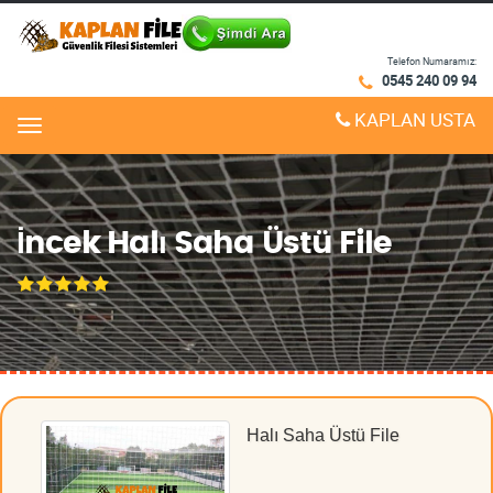
Telefon Numaramız:
0545 240 09 94
KAPLAN USTA
Menu
İncek Halı Saha Üstü File
Halı Saha Üstü File