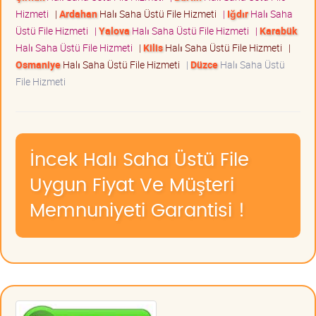
Hizmeti
|
Ardahan
Halı Saha Üstü File Hizmeti
|
Iğdır
Halı Saha
Üstü File Hizmeti
|
Yalova
Halı Saha Üstü File Hizmeti
|
Karabük
Halı Saha Üstü File Hizmeti
|
Kilis
Halı Saha Üstü File Hizmeti
|
Osmaniye
Halı Saha Üstü File Hizmeti
|
Düzce
Halı Saha Üstü
File Hizmeti
İncek Halı Saha Üstü File
Uygun Fiyat Ve Müşteri
Memnuniyeti Garantisi !