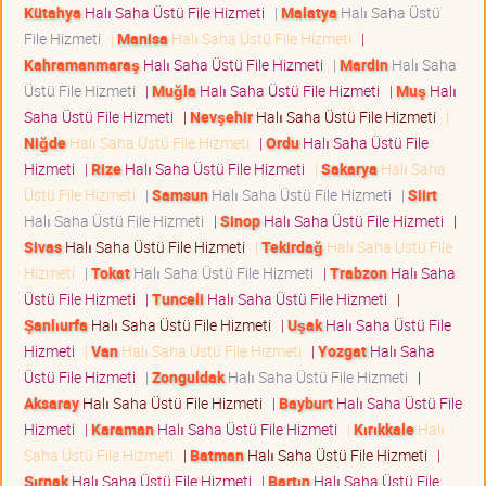
Kütahya
Halı Saha Üstü File Hizmeti
|
Malatya
Halı Saha Üstü
File Hizmeti
|
Manisa
Halı Saha Üstü File Hizmeti
|
Kahramanmaraş
Halı Saha Üstü File Hizmeti
|
Mardin
Halı Saha
Üstü File Hizmeti
|
Muğla
Halı Saha Üstü File Hizmeti
|
Muş
Halı
Saha Üstü File Hizmeti
|
Nevşehir
Halı Saha Üstü File Hizmeti
|
Niğde
Halı Saha Üstü File Hizmeti
|
Ordu
Halı Saha Üstü File
Hizmeti
|
Rize
Halı Saha Üstü File Hizmeti
|
Sakarya
Halı Saha
Üstü File Hizmeti
|
Samsun
Halı Saha Üstü File Hizmeti
|
Siirt
Halı Saha Üstü File Hizmeti
|
Sinop
Halı Saha Üstü File Hizmeti
|
Sivas
Halı Saha Üstü File Hizmeti
|
Tekirdağ
Halı Saha Üstü File
Hizmeti
|
Tokat
Halı Saha Üstü File Hizmeti
|
Trabzon
Halı Saha
Üstü File Hizmeti
|
Tunceli
Halı Saha Üstü File Hizmeti
|
Şanlıurfa
Halı Saha Üstü File Hizmeti
|
Uşak
Halı Saha Üstü File
Hizmeti
|
Van
Halı Saha Üstü File Hizmeti
|
Yozgat
Halı Saha
Üstü File Hizmeti
|
Zonguldak
Halı Saha Üstü File Hizmeti
|
Aksaray
Halı Saha Üstü File Hizmeti
|
Bayburt
Halı Saha Üstü File
Hizmeti
|
Karaman
Halı Saha Üstü File Hizmeti
|
Kırıkkale
Halı
Saha Üstü File Hizmeti
|
Batman
Halı Saha Üstü File Hizmeti
|
Şırnak
Halı Saha Üstü File Hizmeti
|
Bartın
Halı Saha Üstü File