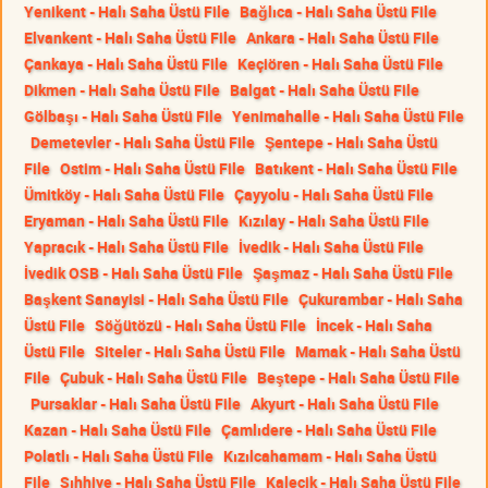
Yenikent - Halı Saha Üstü File
Bağlıca - Halı Saha Üstü File
Elvankent - Halı Saha Üstü File
Ankara - Halı Saha Üstü File
Çankaya - Halı Saha Üstü File
Keçiören - Halı Saha Üstü File
Dikmen - Halı Saha Üstü File
Balgat - Halı Saha Üstü File
Gölbaşı - Halı Saha Üstü File
Yenimahalle - Halı Saha Üstü File
Demetevler - Halı Saha Üstü File
Şentepe - Halı Saha Üstü
File
Ostim - Halı Saha Üstü File
Batıkent - Halı Saha Üstü File
Ümitköy - Halı Saha Üstü File
Çayyolu - Halı Saha Üstü File
Eryaman - Halı Saha Üstü File
Kızılay - Halı Saha Üstü File
Yapracık - Halı Saha Üstü File
İvedik - Halı Saha Üstü File
İvedik OSB - Halı Saha Üstü File
Şaşmaz - Halı Saha Üstü File
Başkent Sanayisi - Halı Saha Üstü File
Çukurambar - Halı Saha
Üstü File
Söğütözü - Halı Saha Üstü File
İncek - Halı Saha
Üstü File
Siteler - Halı Saha Üstü File
Mamak - Halı Saha Üstü
File
Çubuk - Halı Saha Üstü File
Beştepe - Halı Saha Üstü File
Pursaklar - Halı Saha Üstü File
Akyurt - Halı Saha Üstü File
Kazan - Halı Saha Üstü File
Çamlıdere - Halı Saha Üstü File
Polatlı - Halı Saha Üstü File
Kızılcahamam - Halı Saha Üstü
File
Sıhhiye - Halı Saha Üstü File
Kalecik - Halı Saha Üstü File