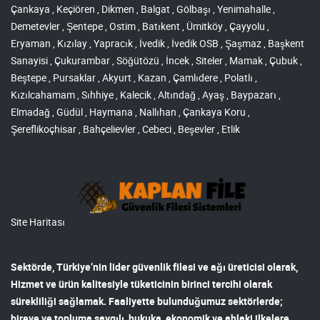
Çankaya , Keçiören , Dikmen , Balgat , Gölbaşı , Yenimahalle ,
Demetevler , Şentepe , Ostim , Batıkent , Ümitköy , Çayyolu ,
Eryaman , Kızılay , Yapracık , İvedik , İvedik OSB , Şaşmaz , Başkent
Sanayisi , Çukurambar , Söğütözü , İncek , Siteler , Mamak , Çubuk ,
Beştepe , Pursaklar , Akyurt , Kazan , Çamlıdere , Polatlı ,
Kızılcahamam , Sıhhiye , Kalecik , Altındağ , Ayaş , Baypazarı ,
Elmadağ , Güdül , Haymana , Nallıhan , Çankaya Koru ,
Şereflikoçhisar , Bahçelievler , Cebeci , Beşevler , Etlik
Site Haritası
Sektörde, Türkiye’nin lider
güvenlik filesi ve ağı
üreticisi olarak,
Hizmet ve ürün kalitesiyle tüketicinin birinci tercihi olarak
sürekliliği sağlamak. Faaliyette bulunduğumuz sektörlerde;
bireye ve topluma saygılı, hukuka, ekonomik ve ahlaki ilkelere