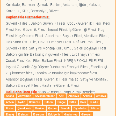
Kırıkkale , Batman , Şırnak , Bartın , Ardahan , Iğdır , Yalova ,
Karabük , Kilis , Osmaniye , Düzce
Kaplan File Hizmetlerimiz;
Güvenlik Filesi , Balkon Güvenlik Filesi , Çocuk Güvenlik Filesi , Kedi
Filesi, Kedi Güvenlik Filesi , İnşaat Filesi, İş Güvenliği Filesi , Kuş
Filesi, Kuş Önleme Filesi , Apartman Boşluk Filesi, Merdiven Filesi ,
Halı Saha Üstü File , Havuz Emniyet Filesi , Raf Koruma Filesi ,
Güvenlik Filesi Satış ve Montajı Kurulumu , Galeri Boşluğu Filesi ,
Balkon için file, Balkon için güvenlik filesi , Evcil hayvan filesi
Çocuk Filesi Kedi Filesi Balkon Filesi , KREŞ VE OKUL FİLELERİ ,
İnşaat Güvenlik Ağı Düşme Durdurma Emniyet Filesi , Fabrika içi
kuş konmaz filesi, Fabrika ve binalar için kuşkonmaz filesi ,
Asansör Boşluğu Filesi , Güvenlik Filesi İmalat , Satış ve Montajı ,
Balkon Emniyet Filesi , Hastane Güvenlik Filesi
Halı Saha Üstü File
satış ve montajı yaptığımız şehirler;
Adana
Adıyaman
Afyonkarahisar
Ağrı
Amasya
Ankara
Antalya
Artvin
Aydın
Balıkesir
Bilecik
Bingöl
Bitlis
Bolu
Burdur
Bursa
Çanakkale
Çankırı
Çorum
Denizli
Diyarbakır
Edirne
Elazığ
Erzincan
Erzurum
Eskişehir
Gaziantep
Giresun