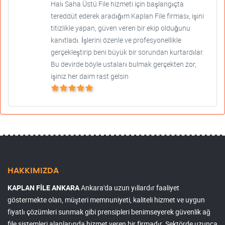
Halı Saha Üstü File hizmeti için başlangıçta
tereddüt ederek aradığım Kaplan File firması, işini
titizlikle yapan, güven veren bir ekip olduğunu
kanıtladı. İşlerini özenle ve profesyonellikle
gerçekleştirip beni büyük bir sorundan kurtardılar.
Bu devirde böyle ustaları bulmak gerçekten zor,
işiniz her daim rast gelsin
HAKKIMIZDA
KAPLAN FİLE ANKARA
Ankara'da uzun yıllardır faaliyet
göstermekte olan, müşteri memnuniyeti, kaliteli hizmet ve uygun
fiyatlı çözümleri sunmak gibi prensipleri benimseyerek güvenlik ağ
file sistemleri alanlarında hizmet veren bir firmadır. Sektörde uzunca