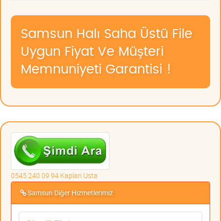
Samsun Halı Saha Üstü File
Uygun Fiyat Ve Müşteri
Memnuniyeti Garantisi !
0545 240 09 94 Kaplan Usta
Samsun Diğer Hizmetlerimiz