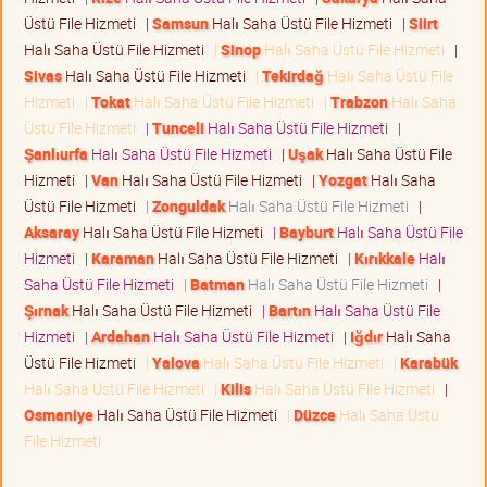
Üstü File Hizmeti
|
Samsun
Halı Saha Üstü File Hizmeti
|
Siirt
Halı Saha Üstü File Hizmeti
|
Sinop
Halı Saha Üstü File Hizmeti
|
Sivas
Halı Saha Üstü File Hizmeti
|
Tekirdağ
Halı Saha Üstü File
Hizmeti
|
Tokat
Halı Saha Üstü File Hizmeti
|
Trabzon
Halı Saha
Üstü File Hizmeti
|
Tunceli
Halı Saha Üstü File Hizmeti
|
Şanlıurfa
Halı Saha Üstü File Hizmeti
|
Uşak
Halı Saha Üstü File
Hizmeti
|
Van
Halı Saha Üstü File Hizmeti
|
Yozgat
Halı Saha
Üstü File Hizmeti
|
Zonguldak
Halı Saha Üstü File Hizmeti
|
Aksaray
Halı Saha Üstü File Hizmeti
|
Bayburt
Halı Saha Üstü File
Hizmeti
|
Karaman
Halı Saha Üstü File Hizmeti
|
Kırıkkale
Halı
Saha Üstü File Hizmeti
|
Batman
Halı Saha Üstü File Hizmeti
|
Şırnak
Halı Saha Üstü File Hizmeti
|
Bartın
Halı Saha Üstü File
Hizmeti
|
Ardahan
Halı Saha Üstü File Hizmeti
|
Iğdır
Halı Saha
Üstü File Hizmeti
|
Yalova
Halı Saha Üstü File Hizmeti
|
Karabük
Halı Saha Üstü File Hizmeti
|
Kilis
Halı Saha Üstü File Hizmeti
|
Osmaniye
Halı Saha Üstü File Hizmeti
|
Düzce
Halı Saha Üstü
File Hizmeti