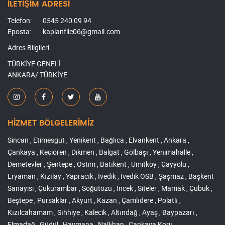
İLETİŞİM ADRESİ
Telefon:
0545 240 09 94
Eposta:
kaplanfile06@gmail.com
Adres Bilgileri
TÜRKİYE GENELİ
ANKARA/ TÜRKİYE
HİZMET BÖLGELERİMİZ
Sincan , Etimesgut , Yenikent , Bağlıca , Elvankent , Ankara ,
Çankaya , Keçiören , Dikmen , Balgat , Gölbaşı , Yenimahalle ,
Demetevler , Şentepe , Ostim , Batıkent , Ümitköy , Çayyolu ,
Eryaman , Kızılay , Yapracık , İvedik , İvedik OSB , Şaşmaz , Başkent
Sanayisi , Çukurambar , Söğütözü , İncek , Siteler , Mamak , Çubuk ,
Beştepe , Pursaklar , Akyurt , Kazan , Çamlıdere , Polatlı ,
Kızılcahamam , Sıhhiye , Kalecik , Altındağ , Ayaş , Baypazarı ,
Elmadağ , Güdül , Haymana , Nallıhan , Çankaya Koru ,