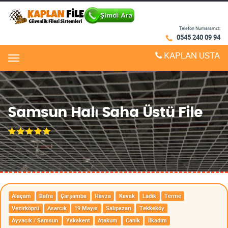
Telefon Numaramız:
0545 240 09 94
KAPLAN USTA
Menu
Samsun Halı Saha Üstü File
Alaçam
Bafra
Çarşamba
Havza
Kavak
Ladik
Terme
Vezirköprü
Asarcık
19 Mayıs
Salıpazarı
Tekkeköy
Ayvacık / Samsun
Yakakent
Atakum
Canik
İlkadım