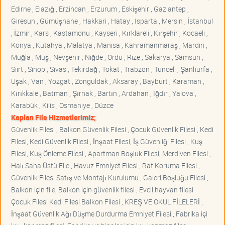
Edirne , Elazığ , Erzincan , Erzurum , Eskişehir , Gaziantep ,
Giresun , Gümüşhane , Hakkari , Hatay , Isparta , Mersin , İstanbul
, İzmir , Kars , Kastamonu , Kayseri , Kırklareli , Kırşehir , Kocaeli ,
Konya , Kütahya , Malatya , Manisa , Kahramanmaraş , Mardin ,
Muğla , Muş , Nevşehir , Niğde , Ordu , Rize , Sakarya , Samsun ,
Siirt , Sinop , Sivas , Tekirdağ , Tokat , Trabzon , Tunceli , Şanlıurfa ,
Uşak , Van , Yozgat , Zonguldak , Aksaray , Bayburt , Karaman ,
Kırıkkale , Batman , Şırnak , Bartın , Ardahan , Iğdır , Yalova ,
Karabük , Kilis , Osmaniye , Düzce
Kaplan File Hizmetlerimiz;
Güvenlik Filesi , Balkon Güvenlik Filesi , Çocuk Güvenlik Filesi , Kedi
Filesi, Kedi Güvenlik Filesi , İnşaat Filesi, İş Güvenliği Filesi , Kuş
Filesi, Kuş Önleme Filesi , Apartman Boşluk Filesi, Merdiven Filesi ,
Halı Saha Üstü File , Havuz Emniyet Filesi , Raf Koruma Filesi ,
Güvenlik Filesi Satış ve Montajı Kurulumu , Galeri Boşluğu Filesi ,
Balkon için file, Balkon için güvenlik filesi , Evcil hayvan filesi
Çocuk Filesi Kedi Filesi Balkon Filesi , KREŞ VE OKUL FİLELERİ ,
İnşaat Güvenlik Ağı Düşme Durdurma Emniyet Filesi , Fabrika içi