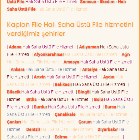
Üstü File
Halı Saha Üstü File Hizmeti
Samsun - İlkadım - Halı
Saha Üstü File
Halı Saha Üstü File Hizmeti
Kaplan File Halı Saha Üstü File hizmetini
verdiğimiz şehirler
|
Adana
Halı Saha Üstü File Hizmeti
|
Adıyaman
Halı Saha Üstü
File Hizmeti
|
Afyonkarahisar
Halı Saha Üstü File Hizmeti
|
Ağrı
Halı Saha Üstü File Hizmeti
|
Amasya
Halı Saha Üstü File Hizmeti
|
Ankara
Halı Saha Üstü File Hizmeti
|
Antalya
Halı Saha Üstü
File Hizmeti
|
Artvin
Halı Saha Üstü File Hizmeti
|
Aydın
Halı
Saha Üstü File Hizmeti
|
Balıkesir
Halı Saha Üstü File Hizmeti
|
Bilecik
Halı Saha Üstü File Hizmeti
|
Bingöl
Halı Saha Üstü File
Hizmeti
|
Bitlis
Halı Saha Üstü File Hizmeti
|
Bolu
Halı Saha Üstü
File Hizmeti
|
Burdur
Halı Saha Üstü File Hizmeti
|
Bursa
Halı
Saha Üstü File Hizmeti
|
Çanakkale
Halı Saha Üstü File Hizmeti
|
Çankırı
Halı Saha Üstü File Hizmeti
|
Çorum
Halı Saha Üstü File
Hizmeti
|
Denizli
Halı Saha Üstü File Hizmeti
|
Diyarbakır
Halı
Saha Üstü File Hizmeti
|
Edirne
Halı Saha Üstü File Hizmeti
|