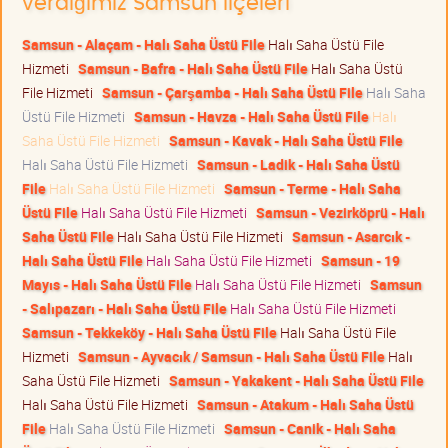
verdiğimiz Samsun ilçeleri
Samsun - Alaçam - Halı Saha Üstü File
Halı Saha Üstü File
Hizmeti
Samsun - Bafra - Halı Saha Üstü File
Halı Saha Üstü
File Hizmeti
Samsun - Çarşamba - Halı Saha Üstü File
Halı Saha
Üstü File Hizmeti
Samsun - Havza - Halı Saha Üstü File
Halı
Saha Üstü File Hizmeti
Samsun - Kavak - Halı Saha Üstü File
Halı Saha Üstü File Hizmeti
Samsun - Ladik - Halı Saha Üstü
File
Halı Saha Üstü File Hizmeti
Samsun - Terme - Halı Saha
Üstü File
Halı Saha Üstü File Hizmeti
Samsun - Vezirköprü - Halı
Saha Üstü File
Halı Saha Üstü File Hizmeti
Samsun - Asarcık -
Halı Saha Üstü File
Halı Saha Üstü File Hizmeti
Samsun - 19
Mayıs - Halı Saha Üstü File
Halı Saha Üstü File Hizmeti
Samsun
- Salıpazarı - Halı Saha Üstü File
Halı Saha Üstü File Hizmeti
Samsun - Tekkeköy - Halı Saha Üstü File
Halı Saha Üstü File
Hizmeti
Samsun - Ayvacık / Samsun - Halı Saha Üstü File
Halı
Saha Üstü File Hizmeti
Samsun - Yakakent - Halı Saha Üstü File
Halı Saha Üstü File Hizmeti
Samsun - Atakum - Halı Saha Üstü
File
Halı Saha Üstü File Hizmeti
Samsun - Canik - Halı Saha