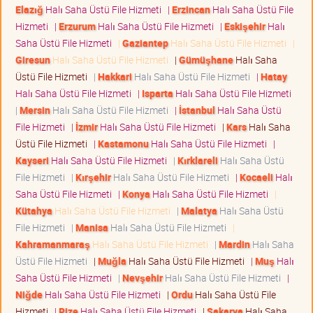
Elazığ
Halı Saha Üstü File Hizmeti
|
Erzincan
Halı Saha Üstü File
Hizmeti
|
Erzurum
Halı Saha Üstü File Hizmeti
|
Eskişehir
Halı
Saha Üstü File Hizmeti
|
Gaziantep
Halı Saha Üstü File Hizmeti
|
Giresun
Halı Saha Üstü File Hizmeti
|
Gümüşhane
Halı Saha
Üstü File Hizmeti
|
Hakkari
Halı Saha Üstü File Hizmeti
|
Hatay
Halı Saha Üstü File Hizmeti
|
Isparta
Halı Saha Üstü File Hizmeti
|
Mersin
Halı Saha Üstü File Hizmeti
|
İstanbul
Halı Saha Üstü
File Hizmeti
|
İzmir
Halı Saha Üstü File Hizmeti
|
Kars
Halı Saha
Üstü File Hizmeti
|
Kastamonu
Halı Saha Üstü File Hizmeti
|
Kayseri
Halı Saha Üstü File Hizmeti
|
Kırklareli
Halı Saha Üstü
File Hizmeti
|
Kırşehir
Halı Saha Üstü File Hizmeti
|
Kocaeli
Halı
Saha Üstü File Hizmeti
|
Konya
Halı Saha Üstü File Hizmeti
|
Kütahya
Halı Saha Üstü File Hizmeti
|
Malatya
Halı Saha Üstü
File Hizmeti
|
Manisa
Halı Saha Üstü File Hizmeti
|
Kahramanmaraş
Halı Saha Üstü File Hizmeti
|
Mardin
Halı Saha
Üstü File Hizmeti
|
Muğla
Halı Saha Üstü File Hizmeti
|
Muş
Halı
Saha Üstü File Hizmeti
|
Nevşehir
Halı Saha Üstü File Hizmeti
|
Niğde
Halı Saha Üstü File Hizmeti
|
Ordu
Halı Saha Üstü File
Hizmeti
|
Rize
Halı Saha Üstü File Hizmeti
|
Sakarya
Halı Saha