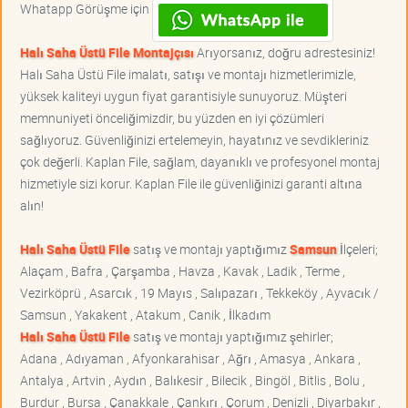
Whatapp Görüşme için
Halı Saha Üstü File Montajçısı
Arıyorsanız, doğru adrestesiniz!
Halı Saha Üstü File imalatı, satışı ve montajı hizmetlerimizle,
yüksek kaliteyi uygun fiyat garantisiyle sunuyoruz. Müşteri
memnuniyeti önceliğimizdir, bu yüzden en iyi çözümleri
sağlıyoruz. Güvenliğinizi ertelemeyin, hayatınız ve sevdikleriniz
çok değerli. Kaplan File, sağlam, dayanıklı ve profesyonel montaj
hizmetiyle sizi korur. Kaplan File ile güvenliğinizi garanti altına
alın!
Halı Saha Üstü File
satış ve montajı yaptığımız
Samsun
İlçeleri;
Alaçam , Bafra , Çarşamba , Havza , Kavak , Ladik , Terme ,
Vezirköprü , Asarcık , 19 Mayıs , Salıpazarı , Tekkeköy , Ayvacık /
Samsun , Yakakent , Atakum , Canik , İlkadım
Halı Saha Üstü File
satış ve montajı yaptığımız şehirler;
Adana , Adıyaman , Afyonkarahisar , Ağrı , Amasya , Ankara ,
Antalya , Artvin , Aydın , Balıkesir , Bilecik , Bingöl , Bitlis , Bolu ,
Burdur , Bursa , Çanakkale , Çankırı , Çorum , Denizli , Diyarbakır ,