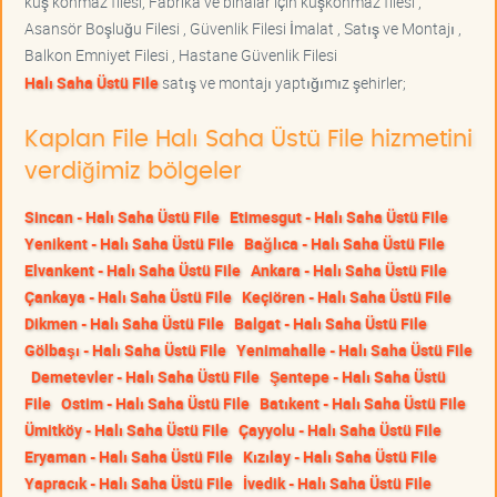
kuş konmaz filesi, Fabrika ve binalar için kuşkonmaz filesi ,
Asansör Boşluğu Filesi , Güvenlik Filesi İmalat , Satış ve Montajı ,
Balkon Emniyet Filesi , Hastane Güvenlik Filesi
Halı Saha Üstü File
satış ve montajı yaptığımız şehirler;
Kaplan File Halı Saha Üstü File hizmetini
verdiğimiz bölgeler
Sincan - Halı Saha Üstü File
Etimesgut - Halı Saha Üstü File
Yenikent - Halı Saha Üstü File
Bağlıca - Halı Saha Üstü File
Elvankent - Halı Saha Üstü File
Ankara - Halı Saha Üstü File
Çankaya - Halı Saha Üstü File
Keçiören - Halı Saha Üstü File
Dikmen - Halı Saha Üstü File
Balgat - Halı Saha Üstü File
Gölbaşı - Halı Saha Üstü File
Yenimahalle - Halı Saha Üstü File
Demetevler - Halı Saha Üstü File
Şentepe - Halı Saha Üstü
File
Ostim - Halı Saha Üstü File
Batıkent - Halı Saha Üstü File
Ümitköy - Halı Saha Üstü File
Çayyolu - Halı Saha Üstü File
Eryaman - Halı Saha Üstü File
Kızılay - Halı Saha Üstü File
Yapracık - Halı Saha Üstü File
İvedik - Halı Saha Üstü File