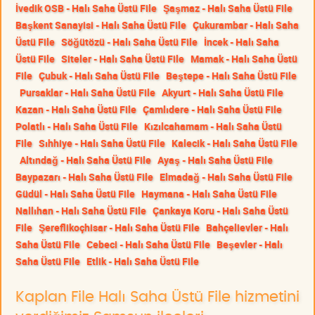
İvedik OSB - Halı Saha Üstü File
Şaşmaz - Halı Saha Üstü File
Başkent Sanayisi - Halı Saha Üstü File
Çukurambar - Halı Saha
Üstü File
Söğütözü - Halı Saha Üstü File
İncek - Halı Saha
Üstü File
Siteler - Halı Saha Üstü File
Mamak - Halı Saha Üstü
File
Çubuk - Halı Saha Üstü File
Beştepe - Halı Saha Üstü File
Pursaklar - Halı Saha Üstü File
Akyurt - Halı Saha Üstü File
Kazan - Halı Saha Üstü File
Çamlıdere - Halı Saha Üstü File
Polatlı - Halı Saha Üstü File
Kızılcahamam - Halı Saha Üstü
File
Sıhhiye - Halı Saha Üstü File
Kalecik - Halı Saha Üstü File
Altındağ - Halı Saha Üstü File
Ayaş - Halı Saha Üstü File
Baypazarı - Halı Saha Üstü File
Elmadağ - Halı Saha Üstü File
Güdül - Halı Saha Üstü File
Haymana - Halı Saha Üstü File
Nallıhan - Halı Saha Üstü File
Çankaya Koru - Halı Saha Üstü
File
Şereflikoçhisar - Halı Saha Üstü File
Bahçelievler - Halı
Saha Üstü File
Cebeci - Halı Saha Üstü File
Beşevler - Halı
Saha Üstü File
Etlik - Halı Saha Üstü File
Kaplan File Halı Saha Üstü File hizmetini