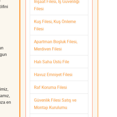
i
İnşaat Filesi, İş Güvenliği
ifini
Filesi
Kuş Filesi, Kuş Önleme
Filesi
Apartman Boşluk Filesi,
un
Merdiven Filesi
ygun
Halı Saha Üstü File
Havuz Emniyet Filesi
Raf Koruma Filesi
imiz,
mamız,
Güvenlik Filesi Satış ve
nıza en
Montajı Kurulumu