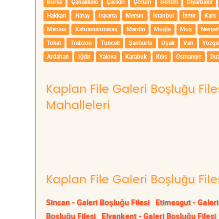
Bursa
Çanakkale
Çankırı
Çorum
Denizli
Diyarbakır
Hakkari
Hatay
Isparta
Mersin
İstanbul
İzmir
Kars
Manisa
Kahramanmaraş
Mardin
Muğla
Muş
Nevşeh
Tokat
Trabzon
Tunceli
Şanlıurfa
Uşak
Van
Yozga
Ardahan
Iğdır
Yalova
Karabük
Kilis
Osmaniye
Dü
Kaplan File Galeri Boşluğu Fi
Mahalleleri
Kaplan File Galeri Boşluğu File
Sincan - Galeri Boşluğu Filesi
Etimesgut - Galeri
Boşluğu Filesi
Elvankent - Galeri Boşluğu Filesi