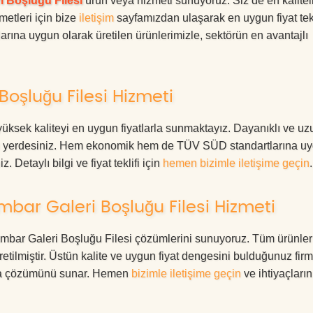
i Boşluğu Filesi
ürün veya hizmeti sunuyoruz. Siz de en kalitel
metleri için bize
iletişim
sayfamızdan ulaşarak en uygun fiyat tekl
rına uygun olarak üretilen ürünlerimizle, sektörün en avantajlı
oşluğu Filesi Hizmeti
ksek kaliteyi en uygun fiyatlarla sunmaktayız. Dayanıklı ve uz
oğru yerdesiniz. Hem ekonomik hem de TÜV SÜD standartlarına u
. Detaylı bilgi ve fiyat teklifi için
hemen bizimle iletişime geçin
.
bar Galeri Boşluğu Filesi Hizmeti
rambar Galeri Boşluğu Filesi çözümlerini sunuyoruz. Tüm ürünler
üretilmiştir. Üstün kalite ve uygun fiyat dengesini bulduğunuz fir
oruma çözümünü sunar. Hemen
bizimle iletişime geçin
ve ihtiyaçları