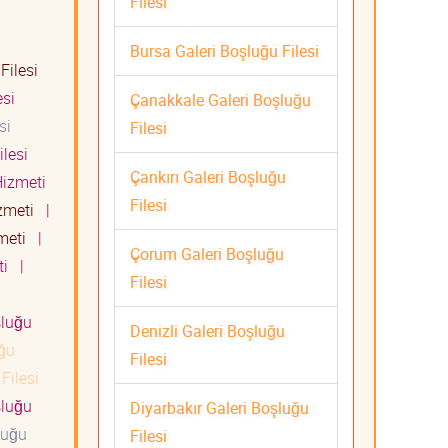
Filesi
Bursa Galeri Boşluğu Filesi
Filesi
esi
Çanakkale Galeri Boşluğu
si
Filesi
lesi
Çankırı Galeri Boşluğu
 Hizmeti
Filesi
izmeti
|
zmeti
|
Çorum Galeri Boşluğu
eti
|
Filesi
şluğu
Denizli Galeri Boşluğu
ğu
Filesi
Filesi
şluğu
Diyarbakır Galeri Boşluğu
luğu
Filesi