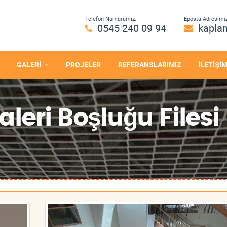
Telefon Numaramız:
Eposta Adresimiz
0545 240 09 94
kapla
GALERİ
PROJELER
REFERANSLARIMIZ
İLETİŞİ
eri Boşluğu Filesi