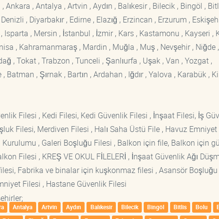
kara , Antalya , Artvin , Aydın , Balıkesir , Bilecik , Bingöl , Bitli
enizli , Diyarbakır , Edirne , Elazığ , Erzincan , Erzurum , Eskişehi
sparta , Mersin , İstanbul , İzmir , Kars , Kastamonu , Kayseri , K
Manisa , Kahramanmaraş , Mardin , Muğla , Muş , Nevşehir , Niğde ,
rdağ , Tokat , Trabzon , Tunceli , Şanlıurfa , Uşak , Van , Yozgat ,
 Batman , Şırnak , Bartın , Ardahan , Iğdır , Yalova , Karabük , Kil
lik Filesi , Kedi Filesi, Kedi Güvenlik Filesi , İnşaat Filesi, İş Gü
luk Filesi, Merdiven Filesi , Halı Saha Üstü File , Havuz Emniyet F
 Kurulumu , Galeri Boşluğu Filesi , Balkon için file, Balkon için g
si Balkon Filesi , KREŞ VE OKUL FİLELERİ , İnşaat Güvenlik Ağı Düş
lesi, Fabrika ve binalar için kuşkonmaz filesi , Asansör Boşluğu F
mniyet Filesi , Hastane Güvenlik Filesi
hirler;
ra
Antalya
Artvin
Aydın
Balıkesir
Bilecik
Bingöl
Bitlis
Bolu