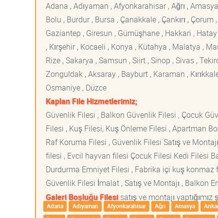
Adana , Adıyaman , Afyonkarahisar , Ağrı , Amasya , An
Bolu , Burdur , Bursa , Çanakkale , Çankırı , Çorum , D
Gaziantep , Giresun , Gümüşhane , Hakkari , Hatay , I
, Kırşehir , Kocaeli , Konya , Kütahya , Malatya , 
Rize , Sakarya , Samsun , Siirt , Sinop , Sivas , Teki
Zonguldak , Aksaray , Bayburt , Karaman , Kırıkkale ,
Osmaniye , Düzce
Kaplan File Hizmetlerimiz;
Güvenlik Filesi , Balkon Güvenlik Filesi , Çocuk Güven
Filesi , Kuş Filesi, Kuş Önleme Filesi , Apartman Boş
Raf Koruma Filesi , Güvenlik Filesi Satış ve Montajı
filesi , Evcil hayvan filesi Çocuk Filesi Kedi File
Durdurma Emniyet Filesi , Fabrika içi kuş konmaz fi
Güvenlik Filesi İmalat , Satış ve Montajı , Balkon E
Galeri Boşluğu Filesi
satış ve montajı yaptığımız şe
Adana
Adıyaman
Afyonkarahisar
Ağrı
Amasya
Anka