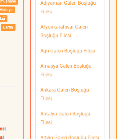
ümüşhane
Adıyaman Galeri Boşluğu
Malatya
Filesi
dağ
Afyonkarahisar Galeri
Bartın
Boşluğu Filesi
Ağrı Galeri Boşluğu Filesi
Amasya Galeri Boşluğu
Filesi
Ankara Galeri Boşluğu
Filesi
Antalya Galeri Boşluğu
Filesi
eri
si
Artvin Galeri Boşluğu Filesi