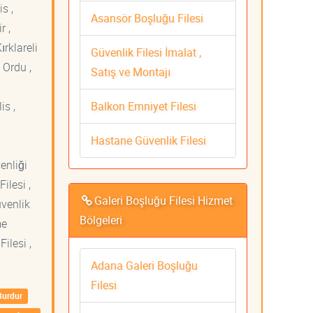
s ,
Asansör Boşluğu Filesi
r ,
ırklareli
Güvenlik Filesi İmalat ,
 Ordu ,
Satış ve Montajı
Balkon Emniyet Filesi
is ,
Hastane Güvenlik Filesi
venliği
ilesi ,
Galeri Boşluğu Filesi Hizmet
üvenlik
Bölgeleri
me
ilesi ,
Adana Galeri Boşluğu
Filesi
Burdur