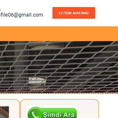
 :
İLETİŞİM ADRESİMİZ
nfile06@gmail.com
M