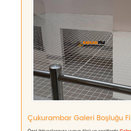
Çukurambar Galeri Boşluğu File