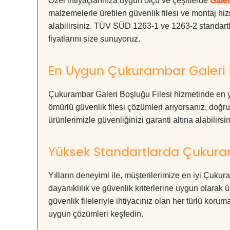
Özel ihtiyaçlarınıza uygun ölçü ve çeşitlerde
Galer
malzemelerle üretilen güvenlik filesi ve montaj hiz
alabilirsiniz. TÜV SÜD 1263-1 ve 1263-2 standartla
fiyatlarını size sunuyoruz.
En Uygun Çukurambar Galeri B
Çukurambar Galeri Boşluğu Filesi hizmetinde en yü
ömürlü güvenlik filesi çözümleri arıyorsanız, d
ürünlerimizle güvenliğinizi garanti altına alabilirsiniz
Yüksek Standartlarda Çukuram
Yılların deneyimi ile, müşterilerimize en iyi Çuku
dayanıklılık ve güvenlik kriterlerine uygun olarak 
güvenlik fileleriyle ihtiyacınız olan her türlü k
uygun çözümleri keşfedin.