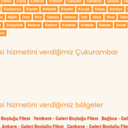
Edirne
Elazığ
Erzincan
Erzurum
Eskişehir
Gaziantep
Giresun
G
Kastamonu
Kayseri
Kırklareli
Kırşehir
Kocaeli
Konya
Kütahya
ir
Niğde
Ordu
Rize
Sakarya
Samsun
Siirt
Sinop
Sivas
Tekir
t
Zonguldak
Aksaray
Bayburt
Karaman
Kırıkkale
Batman
Şırnak
zce
lesi hizmetini verdiğimiz Çukurambar
si hizmetini verdiğimiz bölgeler
 Boşluğu Filesi
Yenikent - Galeri Boşluğu Filesi
Bağlıca - Gal
Ankara - Galeri Boşluğu Filesi
Çankaya - Galeri Boşluğu File