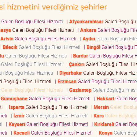
si hizmetini verdiğimiz şehirler
Galeri Boşluğu Filesi Hizmeti
|
Afyonkarahisar
Galeri Boşluğu 
asya
Galeri Boşluğu Filesi Hizmeti
|
Ankara
Galeri Boşluğu Fil
|
Artvin
Galeri Boşluğu Filesi Hizmeti
|
Aydın
Galeri Boşluğu File
|
Bilecik
Galeri Boşluğu Filesi Hizmeti
|
Bingöl
Galeri Boşluğu Fi
lu
Galeri Boşluğu Filesi Hizmeti
|
Burdur
Galeri Boşluğu Filesi
Galeri Boşluğu Filesi Hizmeti
|
Çankırı
Galeri Boşluğu Filesi H
ri Boşluğu Filesi Hizmeti
|
Diyarbakır
Galeri Boşluğu Filesi Hi
i Boşluğu Filesi Hizmeti
|
Erzincan
Galeri Boşluğu Filesi Hizm
Galeri Boşluğu Filesi Hizmeti
|
Gaziantep
Galeri Boşluğu Filesi
|
Gümüşhane
Galeri Boşluğu Filesi Hizmeti
|
Hakkari
Galeri Bo
eti
|
Isparta
Galeri Boşluğu Filesi Hizmeti
|
Mersin
Galeri Boşlu
zmeti
|
İzmir
Galeri Boşluğu Filesi Hizmeti
|
Kars
Galeri Boşluğu 
eti
|
Kayseri
Galeri Boşluğu Filesi Hizmeti
|
Kırklareli
Galeri Bo
zmeti
|
Kocaeli
Galeri Boşluğu Filesi Hizmeti
|
Konya
Galeri Boş