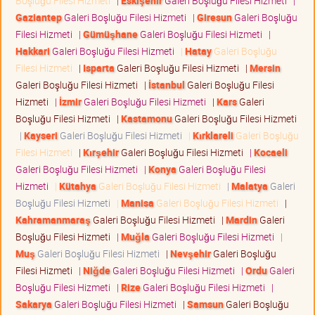
Boşluğu Filesi Hizmeti
|
Eskişehir
Galeri Boşluğu Filesi Hizmeti
|
Gaziantep
Galeri Boşluğu Filesi Hizmeti
|
Giresun
Galeri Boşluğu
Filesi Hizmeti
|
Gümüşhane
Galeri Boşluğu Filesi Hizmeti
|
Hakkari
Galeri Boşluğu Filesi Hizmeti
|
Hatay
Galeri Boşluğu
Filesi Hizmeti
|
Isparta
Galeri Boşluğu Filesi Hizmeti
|
Mersin
Galeri Boşluğu Filesi Hizmeti
|
İstanbul
Galeri Boşluğu Filesi
Hizmeti
|
İzmir
Galeri Boşluğu Filesi Hizmeti
|
Kars
Galeri
Boşluğu Filesi Hizmeti
|
Kastamonu
Galeri Boşluğu Filesi Hizmeti
|
Kayseri
Galeri Boşluğu Filesi Hizmeti
|
Kırklareli
Galeri Boşluğu
Filesi Hizmeti
|
Kırşehir
Galeri Boşluğu Filesi Hizmeti
|
Kocaeli
Galeri Boşluğu Filesi Hizmeti
|
Konya
Galeri Boşluğu Filesi
Hizmeti
|
Kütahya
Galeri Boşluğu Filesi Hizmeti
|
Malatya
Galeri
Boşluğu Filesi Hizmeti
|
Manisa
Galeri Boşluğu Filesi Hizmeti
|
Kahramanmaraş
Galeri Boşluğu Filesi Hizmeti
|
Mardin
Galeri
Boşluğu Filesi Hizmeti
|
Muğla
Galeri Boşluğu Filesi Hizmeti
|
Muş
Galeri Boşluğu Filesi Hizmeti
|
Nevşehir
Galeri Boşluğu
Filesi Hizmeti
|
Niğde
Galeri Boşluğu Filesi Hizmeti
|
Ordu
Galeri
Boşluğu Filesi Hizmeti
|
Rize
Galeri Boşluğu Filesi Hizmeti
|
Sakarya
Galeri Boşluğu Filesi Hizmeti
|
Samsun
Galeri Boşluğu