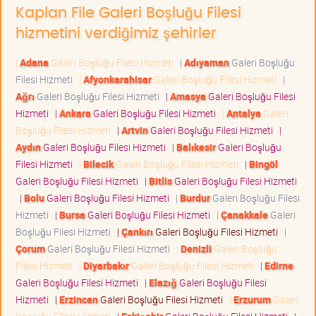
Kaplan File Galeri Boşluğu Filesi
hizmetini verdiğimiz şehirler
|
Adana
Galeri Boşluğu Filesi Hizmeti
|
Adıyaman
Galeri Boşluğu
Filesi Hizmeti
|
Afyonkarahisar
Galeri Boşluğu Filesi Hizmeti
|
Ağrı
Galeri Boşluğu Filesi Hizmeti
|
Amasya
Galeri Boşluğu Filesi
Hizmeti
|
Ankara
Galeri Boşluğu Filesi Hizmeti
|
Antalya
Galeri
Boşluğu Filesi Hizmeti
|
Artvin
Galeri Boşluğu Filesi Hizmeti
|
Aydın
Galeri Boşluğu Filesi Hizmeti
|
Balıkesir
Galeri Boşluğu
Filesi Hizmeti
|
Bilecik
Galeri Boşluğu Filesi Hizmeti
|
Bingöl
Galeri Boşluğu Filesi Hizmeti
|
Bitlis
Galeri Boşluğu Filesi Hizmeti
|
Bolu
Galeri Boşluğu Filesi Hizmeti
|
Burdur
Galeri Boşluğu Filesi
Hizmeti
|
Bursa
Galeri Boşluğu Filesi Hizmeti
|
Çanakkale
Galeri
Boşluğu Filesi Hizmeti
|
Çankırı
Galeri Boşluğu Filesi Hizmeti
|
Çorum
Galeri Boşluğu Filesi Hizmeti
|
Denizli
Galeri Boşluğu
Filesi Hizmeti
|
Diyarbakır
Galeri Boşluğu Filesi Hizmeti
|
Edirne
Galeri Boşluğu Filesi Hizmeti
|
Elazığ
Galeri Boşluğu Filesi
Hizmeti
|
Erzincan
Galeri Boşluğu Filesi Hizmeti
|
Erzurum
Galeri