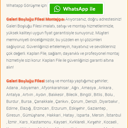
Whatapp Görüşme için
Galeri Boşluğu Filesi Montajçısı
Arıyorsanız, doğru adrestesiniz!
Galeri Boşluğu Filesi imalatı, satışı ve montajı hizmetlerimizle,
yüksek kaliteyi uygun fiyat garantisiyle sunuyoruz. Müşteri
memnuniyeti önceliğimizdir, bu yüzden en iyi çözümleri
sağlıyoruz. Güvenliğinizi ertelemeyin, hayatınız ve sevdikleriniz
çok değerli. Kaplan File, sağlam, dayanıklı ve profesyonel montaj
hizmetiyle sizi korur. Kaplan File ile güvenliğinizi garanti altına
alın!
Galeri Boşluğu Filesi
satış ve montajı yaptığımız şehirler;
Adana , Adıyaman , Afyonkarahisar , Ağrı , Amasya , Ankara ,
Antalya , Artvin , Aydın , Balıkesir , Bilecik , Bingöl , Bitlis , Bolu ,
Burdur , Bursa , Çanakkale , Çankırı , Çorum , Denizli , Diyarbakır ,
Edirne , Elazığ , Erzincan , Erzurum , Eskişehir , Gaziantep ,
Giresun , Gümüşhane , Hakkari , Hatay , Isparta , Mersin , İstanbul
, İzmir , Kars , Kastamonu , Kayseri , Kırklareli , Kırşehir , Kocaeli ,