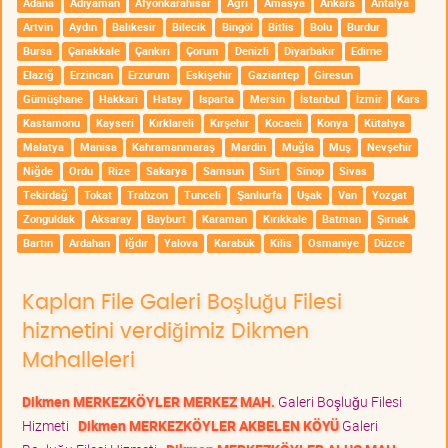
Adana
Adıyaman
Afyonkarahisar
Ağrı
Amasya
Ankara
Antalya
Artvin
Aydın
Balıkesir
Bilecik
Bingöl
Bitlis
Bolu
Burdur
Bursa
Çanakkale
Çankırı
Çorum
Denizli
Diyarbakır
Edirne
Elazığ
Erzincan
Erzurum
Eskişehir
Gaziantep
Giresun
Gümüşhane
Hakkari
Hatay
Isparta
Mersin
İstanbul
İzmir
Kars
Kastamonu
Kayseri
Kırklareli
Kırşehir
Kocaeli
Konya
Kütahya
Malatya
Manisa
Kahramanmaraş
Mardin
Muğla
Muş
Nevşehir
Niğde
Ordu
Rize
Sakarya
Samsun
Siirt
Sinop
Sivas
Tekirdağ
Tokat
Trabzon
Tunceli
Şanlıurfa
Uşak
Van
Yozgat
Zonguldak
Aksaray
Bayburt
Karaman
Kırıkkale
Batman
Şırnak
Bartın
Ardahan
Iğdır
Yalova
Karabük
Kilis
Osmaniye
Düzce
Kaplan File Galeri Boşluğu Filesi
hizmetini verdiğimiz Dikmen
Mahalleleri
Dikmen MERKEZKÖYLER MERKEZ MAH.
Galeri Boşluğu Filesi
Hizmeti
Dikmen MERKEZKÖYLER AKBELEN KÖYÜ
Galeri