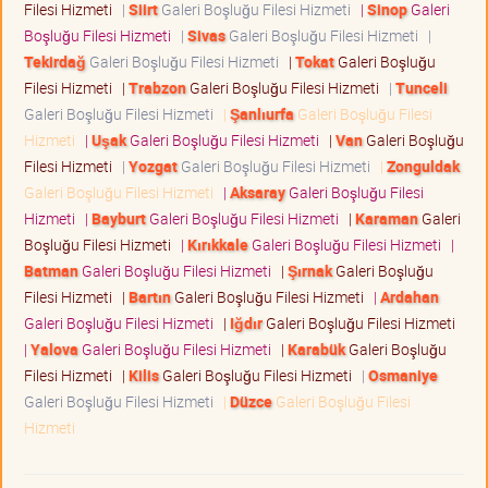
Filesi Hizmeti
|
Siirt
Galeri Boşluğu Filesi Hizmeti
|
Sinop
Galeri
Boşluğu Filesi Hizmeti
|
Sivas
Galeri Boşluğu Filesi Hizmeti
|
Tekirdağ
Galeri Boşluğu Filesi Hizmeti
|
Tokat
Galeri Boşluğu
Filesi Hizmeti
|
Trabzon
Galeri Boşluğu Filesi Hizmeti
|
Tunceli
Galeri Boşluğu Filesi Hizmeti
|
Şanlıurfa
Galeri Boşluğu Filesi
Hizmeti
|
Uşak
Galeri Boşluğu Filesi Hizmeti
|
Van
Galeri Boşluğu
Filesi Hizmeti
|
Yozgat
Galeri Boşluğu Filesi Hizmeti
|
Zonguldak
Galeri Boşluğu Filesi Hizmeti
|
Aksaray
Galeri Boşluğu Filesi
Hizmeti
|
Bayburt
Galeri Boşluğu Filesi Hizmeti
|
Karaman
Galeri
Boşluğu Filesi Hizmeti
|
Kırıkkale
Galeri Boşluğu Filesi Hizmeti
|
Batman
Galeri Boşluğu Filesi Hizmeti
|
Şırnak
Galeri Boşluğu
Filesi Hizmeti
|
Bartın
Galeri Boşluğu Filesi Hizmeti
|
Ardahan
Galeri Boşluğu Filesi Hizmeti
|
Iğdır
Galeri Boşluğu Filesi Hizmeti
|
Yalova
Galeri Boşluğu Filesi Hizmeti
|
Karabük
Galeri Boşluğu
Filesi Hizmeti
|
Kilis
Galeri Boşluğu Filesi Hizmeti
|
Osmaniye
Galeri Boşluğu Filesi Hizmeti
|
Düzce
Galeri Boşluğu Filesi
Hizmeti