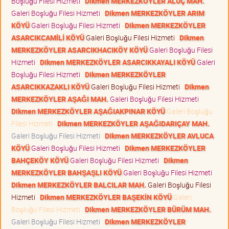
Boşluğu Filesi Hizmeti
Dikmen MERKEZKÖYLER ALUÇ MAH.
Galeri Boşluğu Filesi Hizmeti
Dikmen MERKEZKÖYLER ARIM
KÖYÜ
Galeri Boşluğu Filesi Hizmeti
Dikmen MERKEZKÖYLER
ASARCIKCAMİLİ KÖYÜ
Galeri Boşluğu Filesi Hizmeti
Dikmen
MERKEZKÖYLER ASARCIKHACIKÖY KÖYÜ
Galeri Boşluğu Filesi
Hizmeti
Dikmen MERKEZKÖYLER ASARCIKKAYALI KÖYÜ
Galeri
Boşluğu Filesi Hizmeti
Dikmen MERKEZKÖYLER
ASARCIKKAZAKLI KÖYÜ
Galeri Boşluğu Filesi Hizmeti
Dikmen
MERKEZKÖYLER AŞAĞI MAH.
Galeri Boşluğu Filesi Hizmeti
Dikmen MERKEZKÖYLER AŞAĞIAKPINAR KÖYÜ
Galeri Boşluğu
Filesi Hizmeti
Dikmen MERKEZKÖYLER AŞAĞIDARIÇAY MAH.
Galeri Boşluğu Filesi Hizmeti
Dikmen MERKEZKÖYLER AVLUCA
KÖYÜ
Galeri Boşluğu Filesi Hizmeti
Dikmen MERKEZKÖYLER
BAHÇEKÖY KÖYÜ
Galeri Boşluğu Filesi Hizmeti
Dikmen
MERKEZKÖYLER BAHŞAŞLI KÖYÜ
Galeri Boşluğu Filesi Hizmeti
Dikmen MERKEZKÖYLER BALCILAR MAH.
Galeri Boşluğu Filesi
Hizmeti
Dikmen MERKEZKÖYLER BAŞEKİN KÖYÜ
Galeri
Boşluğu Filesi Hizmeti
Dikmen MERKEZKÖYLER BÜRÜM MAH.
Galeri Boşluğu Filesi Hizmeti
Dikmen MERKEZKÖYLER