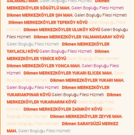
SALMANLI MAH.
Galeri Boşluğu Filesi Hizmeti
Dikmen
MERKEZKÖYLER SÖGÜTLÜ MAH.
Galeri Boşluğu Filesi Hizmeti
Dikmen MERKEZKÖYLER ŞIH MAH.
Galeri Boşluğu Filesi Hizmeti
Dikmen MERKEZKÖYLER TEPEKÖY KÖYÜ
Galeri Boşluğu Filesi
Hizmeti
Dikmen MERKEZKÖYLER ULUKÖY KÖYÜ
Galeri Boşluğu
Filesi Hizmeti
Dikmen MERKEZKÖYLER YALMANSARAY KÖYÜ
Galeri Boşluğu Filesi Hizmeti
Dikmen MERKEZKÖYLER
YAYLACILI KÖYÜ
Galeri Boşluğu Filesi Hizmeti
Dikmen
MERKEZKÖYLER YENİCE KÖYÜ
Galeri Boşluğu Filesi Hizmeti
Dikmen MERKEZKÖYLER YONCA MAH.
Galeri Boşluğu Filesi
Hizmeti
Dikmen MERKEZKÖYLER YUKARI ELİCEK MAH.
Galeri
Boşluğu Filesi Hizmeti
Dikmen MERKEZKÖYLER YUKARI MAH.
Galeri Boşluğu Filesi Hizmeti
Dikmen MERKEZKÖYLER
YUKARIAKPINAR KÖYÜ
Galeri Boşluğu Filesi Hizmeti
Dikmen
MERKEZKÖYLER YUKARIARIM KÖYÜ
Galeri Boşluğu Filesi
Hizmeti
Dikmen MERKEZKÖYLER ZAİMKÖY KÖYÜ
Galeri
Boşluğu Filesi Hizmeti
Dikmen MERKEZKÖYLER ZEYVE MAH.
Galeri Boşluğu Filesi Hizmeti
Dikmen SARAYDÜZÜ MERKEZ
MAH.
Galeri Boşluğu Filesi Hizmeti