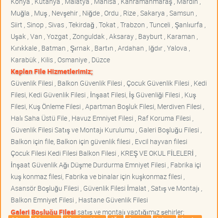
Konya , Kütahya , Malatya , Manisa , Kahramanmaraş , Mardin ,
Muğla , Muş , Nevşehir , Niğde , Ordu , Rize , Sakarya , Samsun ,
Siirt , Sinop , Sivas , Tekirdağ , Tokat , Trabzon , Tunceli , Şanlıurfa ,
Uşak , Van , Yozgat , Zonguldak , Aksaray , Bayburt , Karaman ,
Kırıkkale , Batman , Şırnak , Bartın , Ardahan , Iğdır , Yalova ,
Karabük , Kilis , Osmaniye , Düzce
Kaplan File Hizmetlerimiz;
Güvenlik Filesi , Balkon Güvenlik Filesi , Çocuk Güvenlik Filesi , Kedi
Filesi, Kedi Güvenlik Filesi , İnşaat Filesi, İş Güvenliği Filesi , Kuş
Filesi, Kuş Önleme Filesi , Apartman Boşluk Filesi, Merdiven Filesi ,
Halı Saha Üstü File , Havuz Emniyet Filesi , Raf Koruma Filesi ,
Güvenlik Filesi Satış ve Montajı Kurulumu , Galeri Boşluğu Filesi ,
Balkon için file, Balkon için güvenlik filesi , Evcil hayvan filesi
Çocuk Filesi Kedi Filesi Balkon Filesi , KREŞ VE OKUL FİLELERİ ,
İnşaat Güvenlik Ağı Düşme Durdurma Emniyet Filesi , Fabrika içi
kuş konmaz filesi, Fabrika ve binalar için kuşkonmaz filesi ,
Asansör Boşluğu Filesi , Güvenlik Filesi İmalat , Satış ve Montajı ,
Balkon Emniyet Filesi , Hastane Güvenlik Filesi
Galeri Boşluğu Filesi
satış ve montajı yaptığımız şehirler;