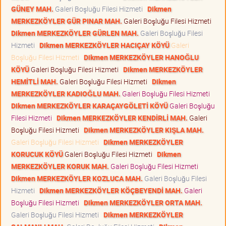
GÜNEY MAH.
Galeri Boşluğu Filesi Hizmeti
Dikmen
MERKEZKÖYLER GÜR PINAR MAH.
Galeri Boşluğu Filesi Hizmeti
Dikmen MERKEZKÖYLER GÜRLEN MAH.
Galeri Boşluğu Filesi
Hizmeti
Dikmen MERKEZKÖYLER HACIÇAY KÖYÜ
Galeri
Boşluğu Filesi Hizmeti
Dikmen MERKEZKÖYLER HANOĞLU
KÖYÜ
Galeri Boşluğu Filesi Hizmeti
Dikmen MERKEZKÖYLER
HEMİTLİ MAH.
Galeri Boşluğu Filesi Hizmeti
Dikmen
MERKEZKÖYLER KADIOĞLU MAH.
Galeri Boşluğu Filesi Hizmeti
Dikmen MERKEZKÖYLER KARAÇAYGÖLETİ KÖYÜ
Galeri Boşluğu
Filesi Hizmeti
Dikmen MERKEZKÖYLER KENDİRLİ MAH.
Galeri
Boşluğu Filesi Hizmeti
Dikmen MERKEZKÖYLER KIŞLA MAH.
Galeri Boşluğu Filesi Hizmeti
Dikmen MERKEZKÖYLER
KORUCUK KÖYÜ
Galeri Boşluğu Filesi Hizmeti
Dikmen
MERKEZKÖYLER KORUK MAH.
Galeri Boşluğu Filesi Hizmeti
Dikmen MERKEZKÖYLER KOZLUCA MAH.
Galeri Boşluğu Filesi
Hizmeti
Dikmen MERKEZKÖYLER KÖÇBEYENDİ MAH.
Galeri
Boşluğu Filesi Hizmeti
Dikmen MERKEZKÖYLER ORTA MAH.
Galeri Boşluğu Filesi Hizmeti
Dikmen MERKEZKÖYLER