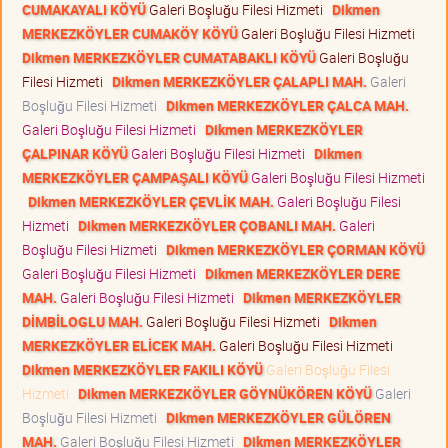
CUMAKAYALI KÖYÜ
Galeri Boşluğu Filesi Hizmeti
Dikmen
MERKEZKÖYLER CUMAKÖY KÖYÜ
Galeri Boşluğu Filesi Hizmeti
Dikmen MERKEZKÖYLER CUMATABAKLI KÖYÜ
Galeri Boşluğu
Filesi Hizmeti
Dikmen MERKEZKÖYLER ÇALAPLI MAH.
Galeri
Boşluğu Filesi Hizmeti
Dikmen MERKEZKÖYLER ÇALCA MAH.
Galeri Boşluğu Filesi Hizmeti
Dikmen MERKEZKÖYLER
ÇALPINAR KÖYÜ
Galeri Boşluğu Filesi Hizmeti
Dikmen
MERKEZKÖYLER ÇAMPAŞALI KÖYÜ
Galeri Boşluğu Filesi Hizmeti
Dikmen MERKEZKÖYLER ÇEVLİK MAH.
Galeri Boşluğu Filesi
Hizmeti
Dikmen MERKEZKÖYLER ÇOBANLI MAH.
Galeri
Boşluğu Filesi Hizmeti
Dikmen MERKEZKÖYLER ÇORMAN KÖYÜ
Galeri Boşluğu Filesi Hizmeti
Dikmen MERKEZKÖYLER DERE
MAH.
Galeri Boşluğu Filesi Hizmeti
Dikmen MERKEZKÖYLER
DİMBİLOGLU MAH.
Galeri Boşluğu Filesi Hizmeti
Dikmen
MERKEZKÖYLER ELİCEK MAH.
Galeri Boşluğu Filesi Hizmeti
Dikmen MERKEZKÖYLER FAKILI KÖYÜ
Galeri Boşluğu Filesi
Hizmeti
Dikmen MERKEZKÖYLER GÖYNÜKÖREN KÖYÜ
Galeri
Boşluğu Filesi Hizmeti
Dikmen MERKEZKÖYLER GÜLÖREN
MAH.
Galeri Boşluğu Filesi Hizmeti
Dikmen MERKEZKÖYLER