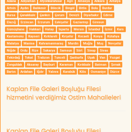
Adana
Adıyaman
Afyonkarahisar
Ağrı
Amasya
Ankara
Antalya
Artvin
Aydın
Balıkesir
Bilecik
Bingöl
Bitlis
Bolu
Burdur
Bursa
Çanakkale
Çankırı
Çorum
Denizli
Diyarbakır
Edirne
Elazığ
Erzincan
Erzurum
Eskişehir
Gaziantep
Giresun
Gümüşhane
Hakkari
Hatay
Isparta
Mersin
İstanbul
İzmir
Kars
Kastamonu
Kayseri
Kırklareli
Kırşehir
Kocaeli
Konya
Kütahya
Malatya
Manisa
Kahramanmaraş
Mardin
Muğla
Muş
Nevşehir
Niğde
Ordu
Rize
Sakarya
Samsun
Siirt
Sinop
Sivas
Tekirdağ
Tokat
Trabzon
Tunceli
Şanlıurfa
Uşak
Van
Yozgat
Zonguldak
Aksaray
Bayburt
Karaman
Kırıkkale
Batman
Şırnak
Bartın
Ardahan
Iğdır
Yalova
Karabük
Kilis
Osmaniye
Düzce
Kaplan File Galeri Boşluğu Filesi
hizmetini verdiğimiz Ostim Mahalleleri
Kaplan File Galeri Boşluğu Filesi