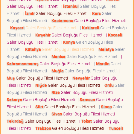
Galeri Boşluğu Filesi Hizmeti
|
İstanbul
Galeri Boşluğu Filesi
Hizmeti
|
İzmir
Galeri Boşluğu Filesi Hizmeti
|
Kars
Galeri
Boşluğu Filesi Hizmeti
|
Kastamonu
Galeri Boşluğu Filesi Hizmeti
|
Kayseri
Galeri Boşluğu Filesi Hizmeti
|
Kırklareli
Galeri Boşluğu
Filesi Hizmeti
|
Kırşehir
Galeri Boşluğu Filesi Hizmeti
|
Kocaeli
Galeri Boşluğu Filesi Hizmeti
|
Konya
Galeri Boşluğu Filesi
Hizmeti
|
Kütahya
Galeri Boşluğu Filesi Hizmeti
|
Malatya
Galeri
Boşluğu Filesi Hizmeti
|
Manisa
Galeri Boşluğu Filesi Hizmeti
|
Kahramanmaraş
Galeri Boşluğu Filesi Hizmeti
|
Mardin
Galeri
Boşluğu Filesi Hizmeti
|
Muğla
Galeri Boşluğu Filesi Hizmeti
|
Muş
Galeri Boşluğu Filesi Hizmeti
|
Nevşehir
Galeri Boşluğu
Filesi Hizmeti
|
Niğde
Galeri Boşluğu Filesi Hizmeti
|
Ordu
Galeri
Boşluğu Filesi Hizmeti
|
Rize
Galeri Boşluğu Filesi Hizmeti
|
Sakarya
Galeri Boşluğu Filesi Hizmeti
|
Samsun
Galeri Boşluğu
Filesi Hizmeti
|
Siirt
Galeri Boşluğu Filesi Hizmeti
|
Sinop
Galeri
Boşluğu Filesi Hizmeti
|
Sivas
Galeri Boşluğu Filesi Hizmeti
|
Tekirdağ
Galeri Boşluğu Filesi Hizmeti
|
Tokat
Galeri Boşluğu
Filesi Hizmeti
|
Trabzon
Galeri Boşluğu Filesi Hizmeti
|
Tunceli