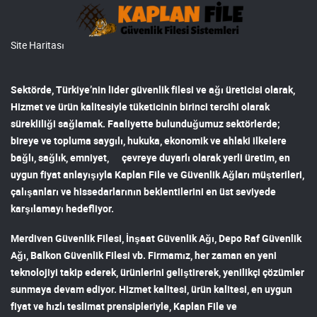
Site Haritası
Sektörde, Türkiye’nin lider
güvenlik filesi ve ağı
üreticisi olarak,
Hizmet ve ürün kalitesiyle tüketicinin birinci tercihi olarak
sürekliliği sağlamak. Faaliyette bulunduğumuz sektörlerde;
bireye ve topluma saygılı, hukuka, ekonomik ve ahlaki ilkelere
bağlı, sağlık, emniyet, çevreye duyarlı olarak yerli üretim, en
uygun fiyat anlayışıyla
Kaplan File ve Güvenlik Ağları
müşterileri,
çalışanları ve hissedarlarının beklentilerini en üst seviyede
karşılamayı hedefliyor.
Merdiven Güvenlik Filesi
,
İnşaat Güvenlik Ağı
,
Depo Raf Güvenlik
Ağı
,
Balkon Güvenlik Filesi
vb. Firmamız, her zaman en yeni
teknolojiyi takip ederek, ürünlerini geliştirerek, yenilikçi çözümler
sunmaya devam ediyor. Hizmet kalitesi, ürün kalitesi, en uygun
fiyat ve hızlı teslimat prensipleriyle,
Kaplan File ve