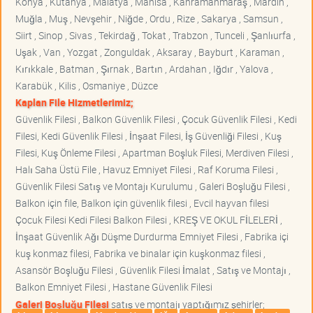
Konya , Kütahya , Malatya , Manisa , Kahramanmaraş , Mardin ,
Muğla , Muş , Nevşehir , Niğde , Ordu , Rize , Sakarya , Samsun ,
Siirt , Sinop , Sivas , Tekirdağ , Tokat , Trabzon , Tunceli , Şanlıurfa ,
Uşak , Van , Yozgat , Zonguldak , Aksaray , Bayburt , Karaman ,
Kırıkkale , Batman , Şırnak , Bartın , Ardahan , Iğdır , Yalova ,
Karabük , Kilis , Osmaniye , Düzce
Kaplan File Hizmetlerimiz;
Güvenlik Filesi , Balkon Güvenlik Filesi , Çocuk Güvenlik Filesi , Kedi
Filesi, Kedi Güvenlik Filesi , İnşaat Filesi, İş Güvenliği Filesi , Kuş
Filesi, Kuş Önleme Filesi , Apartman Boşluk Filesi, Merdiven Filesi ,
Halı Saha Üstü File , Havuz Emniyet Filesi , Raf Koruma Filesi ,
Güvenlik Filesi Satış ve Montajı Kurulumu , Galeri Boşluğu Filesi ,
Balkon için file, Balkon için güvenlik filesi , Evcil hayvan filesi
Çocuk Filesi Kedi Filesi Balkon Filesi , KREŞ VE OKUL FİLELERİ ,
İnşaat Güvenlik Ağı Düşme Durdurma Emniyet Filesi , Fabrika içi
kuş konmaz filesi, Fabrika ve binalar için kuşkonmaz filesi ,
Asansör Boşluğu Filesi , Güvenlik Filesi İmalat , Satış ve Montajı ,
Balkon Emniyet Filesi , Hastane Güvenlik Filesi
Galeri Boşluğu Filesi
satış ve montajı yaptığımız şehirler;