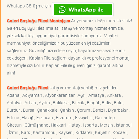
Whatapp Görüşme için
Galeri Boşluğu Filesi Montajçısı
Arıyorsanız, doğru adrestesiniz!
Galeri Boşluğu Filesi imalatı, satışı ve montajı hizmetlerimizle,
yüksek kaliteyi uygun fiyat garantisiyle sunuyoruz. Müşteri
memnuniyeti önceliğimizdir, bu yüzden en iyi çözümleri
sağlıyoruz. Güvenliğinizi ertelemeyin, hayatınız ve sevdikleriniz
çok değerli. Kaplan File, sağlam, dayanıklı ve profesyonel montaj
hizmetiyle sizi korur. Kaplan File ile güvenliğinizi garanti altına
alın!
Galeri Boşluğu Filesi
satış ve montajı yaptığımız şehirler;
Adana , Adıyaman , Afyonkarahisar , Ağrı , Amasya , Ankara ,
Antalya , Artvin , Aydın , Balıkesir , Bilecik , Bingöl , Bitlis , Bolu ,
Burdur , Bursa , Çanakkale , Çankırı , Çorum , Denizli , Diyarbakır ,
Edirne , Elazığ , Erzincan , Erzurum , Eskişehir , Gaziantep ,
Giresun , Gümüşhane , Hakkari , Hatay , Isparta , Mersin , İstanbul
, İzmir , Kars , Kastamonu , Kayseri , Kırklareli , Kırşehir , Kocaeli ,