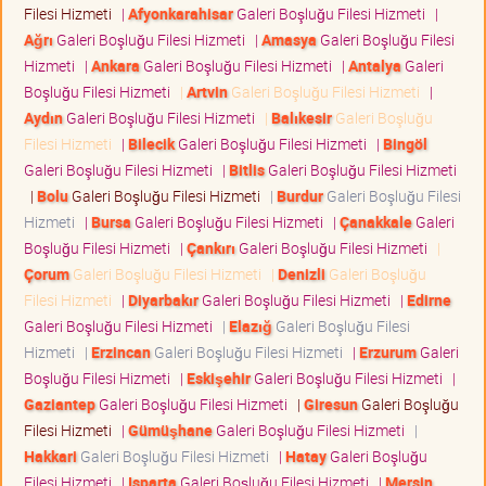
Filesi Hizmeti
|
Afyonkarahisar
Galeri Boşluğu Filesi Hizmeti
|
Ağrı
Galeri Boşluğu Filesi Hizmeti
|
Amasya
Galeri Boşluğu Filesi
Hizmeti
|
Ankara
Galeri Boşluğu Filesi Hizmeti
|
Antalya
Galeri
Boşluğu Filesi Hizmeti
|
Artvin
Galeri Boşluğu Filesi Hizmeti
|
Aydın
Galeri Boşluğu Filesi Hizmeti
|
Balıkesir
Galeri Boşluğu
Filesi Hizmeti
|
Bilecik
Galeri Boşluğu Filesi Hizmeti
|
Bingöl
Galeri Boşluğu Filesi Hizmeti
|
Bitlis
Galeri Boşluğu Filesi Hizmeti
|
Bolu
Galeri Boşluğu Filesi Hizmeti
|
Burdur
Galeri Boşluğu Filesi
Hizmeti
|
Bursa
Galeri Boşluğu Filesi Hizmeti
|
Çanakkale
Galeri
Boşluğu Filesi Hizmeti
|
Çankırı
Galeri Boşluğu Filesi Hizmeti
|
Çorum
Galeri Boşluğu Filesi Hizmeti
|
Denizli
Galeri Boşluğu
Filesi Hizmeti
|
Diyarbakır
Galeri Boşluğu Filesi Hizmeti
|
Edirne
Galeri Boşluğu Filesi Hizmeti
|
Elazığ
Galeri Boşluğu Filesi
Hizmeti
|
Erzincan
Galeri Boşluğu Filesi Hizmeti
|
Erzurum
Galeri
Boşluğu Filesi Hizmeti
|
Eskişehir
Galeri Boşluğu Filesi Hizmeti
|
Gaziantep
Galeri Boşluğu Filesi Hizmeti
|
Giresun
Galeri Boşluğu
Filesi Hizmeti
|
Gümüşhane
Galeri Boşluğu Filesi Hizmeti
|
Hakkari
Galeri Boşluğu Filesi Hizmeti
|
Hatay
Galeri Boşluğu
Filesi Hizmeti
|
Isparta
Galeri Boşluğu Filesi Hizmeti
|
Mersin