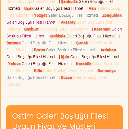
Galeri Boşluğu Filesi Hizmeti
|
Şanlıurfa
Galeri Boşluğu Filesi
Hizmeti
|
Uşak
Galeri Boşluğu Filesi Hizmeti
|
Van
Galeri Boşluğu
Filesi Hizmeti
|
Yozgat
Galeri Boşluğu Filesi Hizmeti
|
Zonguldak
Galeri Boşluğu Filesi Hizmeti
|
Aksaray
Galeri Boşluğu Filesi
Hizmeti
|
Bayburt
Galeri Boşluğu Filesi Hizmeti
|
Karaman
Galeri
Boşluğu Filesi Hizmeti
|
Kırıkkale
Galeri Boşluğu Filesi Hizmeti
|
Batman
Galeri Boşluğu Filesi Hizmeti
|
Şırnak
Galeri Boşluğu
Filesi Hizmeti
|
Bartın
Galeri Boşluğu Filesi Hizmeti
|
Ardahan
Galeri Boşluğu Filesi Hizmeti
|
Iğdır
Galeri Boşluğu Filesi Hizmeti
|
Yalova
Galeri Boşluğu Filesi Hizmeti
|
Karabük
Galeri Boşluğu
Filesi Hizmeti
|
Kilis
Galeri Boşluğu Filesi Hizmeti
|
Osmaniye
Galeri Boşluğu Filesi Hizmeti
|
Düzce
Galeri Boşluğu Filesi
Hizmeti
Ostim Galeri Boşluğu Filesi
Uygun Fiyat Ve Müşteri