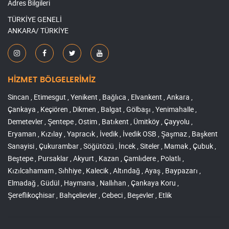
Adres Bilgileri
TÜRKİYE GENELİ
ANKARA/ TÜRKİYE
HİZMET BÖLGELERİMİZ
Sincan , Etimesgut , Yenikent , Bağlıca , Elvankent , Ankara ,
Çankaya , Keçiören , Dikmen , Balgat , Gölbaşı , Yenimahalle ,
Demetevler , Şentepe , Ostim , Batıkent , Ümitköy , Çayyolu ,
Eryaman , Kızılay , Yapracık , İvedik , İvedik OSB , Şaşmaz , Başkent
Sanayisi , Çukurambar , Söğütözü , İncek , Siteler , Mamak , Çubuk ,
Beştepe , Pursaklar , Akyurt , Kazan , Çamlıdere , Polatlı ,
Kızılcahamam , Sıhhiye , Kalecik , Altındağ , Ayaş , Baypazarı ,
Elmadağ , Güdül , Haymana , Nallıhan , Çankaya Koru ,
Şereflikoçhisar , Bahçelievler , Cebeci , Beşevler , Etlik