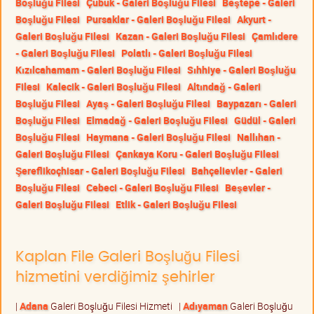
Boşluğu Filesi
Çubuk - Galeri Boşluğu Filesi
Beştepe - Galeri
Boşluğu Filesi
Pursaklar - Galeri Boşluğu Filesi
Akyurt -
Galeri Boşluğu Filesi
Kazan - Galeri Boşluğu Filesi
Çamlıdere
- Galeri Boşluğu Filesi
Polatlı - Galeri Boşluğu Filesi
Kızılcahamam - Galeri Boşluğu Filesi
Sıhhiye - Galeri Boşluğu
Filesi
Kalecik - Galeri Boşluğu Filesi
Altındağ - Galeri
Boşluğu Filesi
Ayaş - Galeri Boşluğu Filesi
Baypazarı - Galeri
Boşluğu Filesi
Elmadağ - Galeri Boşluğu Filesi
Güdül - Galeri
Boşluğu Filesi
Haymana - Galeri Boşluğu Filesi
Nallıhan -
Galeri Boşluğu Filesi
Çankaya Koru - Galeri Boşluğu Filesi
Şereflikoçhisar - Galeri Boşluğu Filesi
Bahçelievler - Galeri
Boşluğu Filesi
Cebeci - Galeri Boşluğu Filesi
Beşevler -
Galeri Boşluğu Filesi
Etlik - Galeri Boşluğu Filesi
Kaplan File Galeri Boşluğu Filesi
hizmetini verdiğimiz şehirler
|
Adana
Galeri Boşluğu Filesi Hizmeti
|
Adıyaman
Galeri Boşluğu