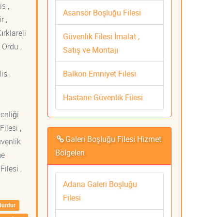
s ,
Asansör Boşluğu Filesi
r ,
ırklareli
Güvenlik Filesi İmalat ,
 Ordu ,
Satış ve Montajı
Balkon Emniyet Filesi
is ,
Hastane Güvenlik Filesi
venliği
ilesi ,
Galeri Boşluğu Filesi Hizmet
üvenlik
Bölgeleri
me
ilesi ,
Adana Galeri Boşluğu
Filesi
Burdur