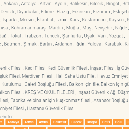
kara , Antalya , Artvin , Aydın , Balıkesir , Bilecik , Bingöl , Bitli
enizli , Diyarbakır , Edirne , Elazığ , Erzincan , Erzurum , Eskişehi
sparta , Mersin , İstanbul , İzmir , Kars , Kastamonu , Kayseri , K
Manisa , Kahramanmaraş , Mardin , Muğla , Muş , Nevşehir , Niğde ,
rdağ , Tokat , Trabzon , Tunceli , Şanlıurfa , Uşak , Van , Yozgat ,
 Batman , Şırnak , Bartın , Ardahan , Iğdır , Yalova , Karabük , Kil
lik Filesi , Kedi Filesi, Kedi Güvenlik Filesi , İnşaat Filesi, İş Gü
luk Filesi, Merdiven Filesi , Halı Saha Üstü File , Havuz Emniyet F
 Kurulumu , Galeri Boşluğu Filesi , Balkon için file, Balkon için g
si Balkon Filesi , KREŞ VE OKUL FİLELERİ , İnşaat Güvenlik Ağı Düş
lesi, Fabrika ve binalar için kuşkonmaz filesi , Asansör Boşluğu F
mniyet Filesi , Hastane Güvenlik Filesi
hirler;
ra
Antalya
Artvin
Aydın
Balıkesir
Bilecik
Bingöl
Bitlis
Bolu