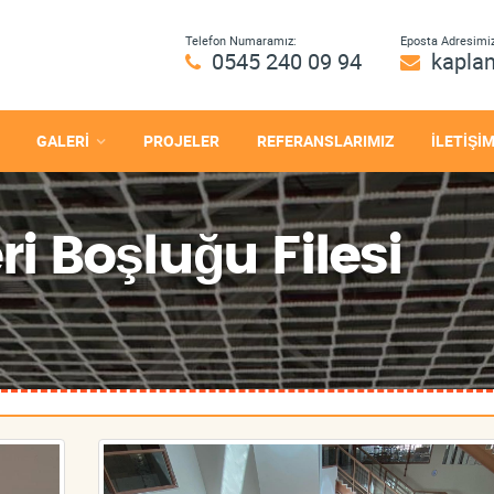
Telefon Numaramız:
Eposta Adresimiz
0545 240 09 94
kapla
GALERİ
PROJELER
REFERANSLARIMIZ
İLETİŞİ
 Boşluğu Filesi