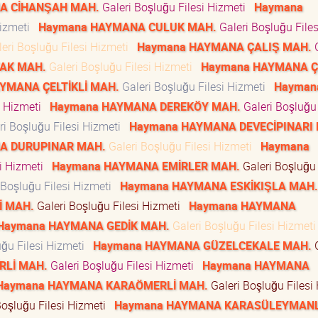
A CİHANŞAH MAH.
Galeri Boşluğu Filesi Hizmeti
Haymana
Hizmeti
Haymana HAYMANA CULUK MAH.
Galeri Boşluğu Files
eri Boşluğu Filesi Hizmeti
Haymana HAYMANA ÇALIŞ MAH.
G
AK MAH.
Galeri Boşluğu Filesi Hizmeti
Haymana HAYMANA 
YMANA ÇELTİKLİ MAH.
Galeri Boşluğu Filesi Hizmeti
Hayman
i Hizmeti
Haymana HAYMANA DEREKÖY MAH.
Galeri Boşluğu 
ri Boşluğu Filesi Hizmeti
Haymana HAYMANA DEVECİPINARI
A DURUPINAR MAH.
Galeri Boşluğu Filesi Hizmeti
Haymana
si Hizmeti
Haymana HAYMANA EMİRLER MAH.
Galeri Boşluğu 
 Boşluğu Filesi Hizmeti
Haymana HAYMANA ESKİKIŞLA MAH.
İ MAH.
Galeri Boşluğu Filesi Hizmeti
Haymana HAYMANA
Haymana HAYMANA GEDİK MAH.
Galeri Boşluğu Filesi Hizmet
uğu Filesi Hizmeti
Haymana HAYMANA GÜZELCEKALE MAH.
G
RLİ MAH.
Galeri Boşluğu Filesi Hizmeti
Haymana HAYMANA
Haymana HAYMANA KARAÖMERLİ MAH.
Galeri Boşluğu Filesi
Boşluğu Filesi Hizmeti
Haymana HAYMANA KARASÜLEYMANL