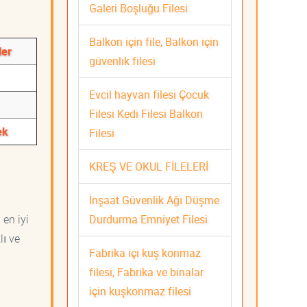
Galeri Boşluğu Filesi
Balkon için file, Balkon için
ler
güvenlik filesi
Evcil hayvan filesi Çocuk
Filesi Kedi Filesi Balkon
ek
Filesi
KREŞ VE OKUL FİLELERİ
İnşaat Güvenlik Ağı Düşme
Durdurma Emniyet Filesi
 en iyi
lı ve
Fabrika içi kuş konmaz
filesi, Fabrika ve binalar
için kuşkonmaz filesi