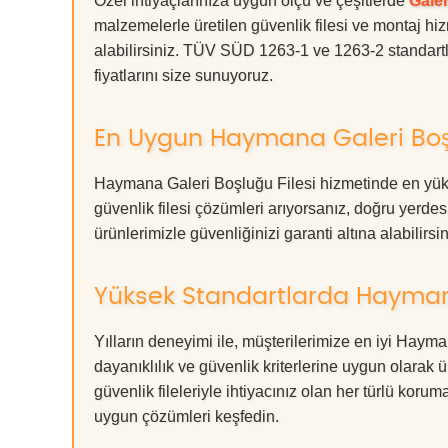
Özel ihtiyaçlarınıza uygun ölçü ve çeşitlerde
Galer
malzemelerle üretilen güvenlik filesi ve montaj hiz
alabilirsiniz. TÜV SÜD 1263-1 ve 1263-2 standartla
fiyatlarını size sunuyoruz.
En Uygun Haymana Galeri Boşl
Haymana Galeri Boşluğu Filesi hizmetinde en yüks
güvenlik filesi çözümleri arıyorsanız, doğru ye
ürünlerimizle güvenliğinizi garanti altına alabilirsiniz
Yüksek Standartlarda Haymana
Yılların deneyimi ile, müşterilerimize en iyi Hay
dayanıklılık ve güvenlik kriterlerine uygun olarak 
güvenlik fileleriyle ihtiyacınız olan her türlü k
uygun çözümleri keşfedin.