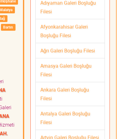
ümüşhane
Adıyaman Galeri Boşluğu
Malatya
Filesi
dağ
Afyonkarahisar Galeri
Bartın
Boşluğu Filesi
Ağrı Galeri Boşluğu Filesi
Amasya Galeri Boşluğu
Filesi
ri
Ankara Galeri Boşluğu
NA
Filesi
eti
aleri
Antalya Galeri Boşluğu
ANA
Filesi
Hizmeti
AH.
Artvin Galeri Boşluğu Filesi