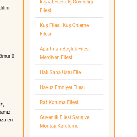
i
İnşaat Filesi, İş Güvenliği
ifini
Filesi
Kuş Filesi, Kuş Önleme
Filesi
Apartman Boşluk Filesi,
 ömürlü
Merdiven Filesi
Halı Saha Üstü File
Havuz Emniyet Filesi
Raf Koruma Filesi
z,
mamız,
Güvenlik Filesi Satış ve
nıza en
Montajı Kurulumu