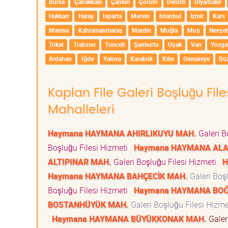
Bursa
Çanakkale
Çankırı
Çorum
Denizli
Diyarbakır
Hakkari
Hatay
Isparta
Mersin
İstanbul
İzmir
Kars
Manisa
Kahramanmaraş
Mardin
Muğla
Muş
Nevşeh
Tokat
Trabzon
Tunceli
Şanlıurfa
Uşak
Van
Yozga
Ardahan
Iğdır
Yalova
Karabük
Kilis
Osmaniye
Dü
Kaplan File Galeri Boşluğu Fi
Mahalleleri
Haymana HAYMANA AHIRLIKUYU MAH.
Galeri B
Boşluğu Filesi Hizmeti
Haymana HAYMANA ALA
ALTIPINAR MAH.
Galeri Boşluğu Filesi Hizmeti
H
Haymana HAYMANA BAHÇECİK MAH.
Galeri Boş
Boşluğu Filesi Hizmeti
Haymana HAYMANA BO
BOSTANHÜYÜK MAH.
Galeri Boşluğu Filesi Hizm
Haymana HAYMANA BÜYÜKKONAK MAH.
Galer