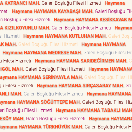
A KATRANCI MAH.
Galeri Boşluğu Filesi Hizmeti
Haymana
izmeti
Haymana HAYMANA KAYABAŞI MAH.
Galeri Boşluğu Fil
ri Boşluğu Filesi Hizmeti
Haymana HAYMANA KESİKKAVAK M
A KIZILKOYUNLU MAH.
Galeri Boşluğu Filesi Hizmeti
Hayma
esi Hizmeti
Haymana HAYMANA KUTLUHAN MAH.
Galeri Boşl
K MAH.
Galeri Boşluğu Filesi Hizmeti
Haymana HAYMANA
i
Haymana HAYMANA MEDRESE MAH.
Galeri Boşluğu Filesi 
u Filesi Hizmeti
Haymana HAYMANA SARIDEĞİRMEN MAH.
Ga
IGÖL MAH.
Galeri Boşluğu Filesi Hizmeti
Haymana HAYMAN
aymana HAYMANA SERİNYAYLA MAH.
Galeri Boşluğu Filesi 
ğu Filesi Hizmeti
Haymana HAYMANA SIRÇASARAY MAH.
Gal
ANLI MAH.
Galeri Boşluğu Filesi Hizmeti
Haymana HAYMANA
aymana HAYMANA SÖĞÜTTEPE MAH.
Galeri Boşluğu Filesi H
eri Boşluğu Filesi Hizmeti
Haymana HAYMANA TABAKLI MAH
EKÖY MAH.
Galeri Boşluğu Filesi Hizmeti
Haymana HAYMAN
aymana HAYMANA TÜRKHÜYÜK MAH.
Galeri Boşluğu Filesi 