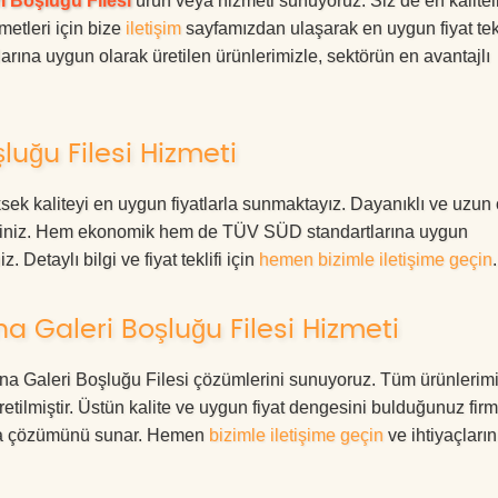
i Boşluğu Filesi
ürün veya hizmeti sunuyoruz. Siz de en kalitel
metleri için bize
iletişim
sayfamızdan ulaşarak en uygun fiyat tekl
rına uygun olarak üretilen ürünlerimizle, sektörün en avantajlı
uğu Filesi Hizmeti
ek kaliteyi en uygun fiyatlarla sunmaktayız. Dayanıklı ve uzun
rdesiniz. Hem ekonomik hem de TÜV SÜD standartlarına uygun
. Detaylı bilgi ve fiyat teklifi için
hemen bizimle iletişime geçin
.
 Galeri Boşluğu Filesi Hizmeti
mana Galeri Boşluğu Filesi çözümlerini sunuyoruz. Tüm ürünlerimi
üretilmiştir. Üstün kalite ve uygun fiyat dengesini bulduğunuz fir
oruma çözümünü sunar. Hemen
bizimle iletişime geçin
ve ihtiyaçları