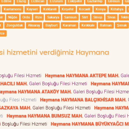
Edirne
Elazığ
Erzincan
Erzurum
Eskişehir
Gaziantep
Giresun
G
Kastamonu
Kayseri
Kırklareli
Kırşehir
Kocaeli
Konya
Kütahya
ir
Niğde
Ordu
Rize
Sakarya
Samsun
Siirt
Sinop
Sivas
Tekir
t
Zonguldak
Aksaray
Bayburt
Karaman
Kırıkkale
Batman
Şırnak
zce
lesi hizmetini verdiğimiz Haymana
oşluğu Filesi Hizmeti
Haymana HAYMANA AKTEPE MAH.
Gale
HACILI MAH.
Galeri Boşluğu Filesi Hizmeti
Haymana HAYMA
aymana HAYMANA ATAKÖY MAH.
Galeri Boşluğu Filesi Hizm
luğu Filesi Hizmeti
Haymana HAYMANA BALÇIKHİSAR MAH.
G
ĞAZKAYA MAH.
Galeri Boşluğu Filesi Hizmeti
Haymana HAYM
eti
Haymana HAYMANA BUMSUZ MAH.
Galeri Boşluğu Filesi 
i Boşluğu Filesi Hizmeti
Haymana HAYMANA BÜYÜKYAĞCI M