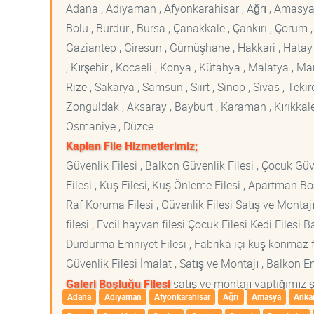
Adana , Adıyaman , Afyonkarahisar , Ağrı , Amasya , An
Bolu , Burdur , Bursa , Çanakkale , Çankırı , Çorum , D
Gaziantep , Giresun , Gümüşhane , Hakkari , Hatay , I
, Kırşehir , Kocaeli , Konya , Kütahya , Malatya , 
Rize , Sakarya , Samsun , Siirt , Sinop , Sivas , Teki
Zonguldak , Aksaray , Bayburt , Karaman , Kırıkkale ,
Osmaniye , Düzce
Kaplan File Hizmetlerimiz;
Güvenlik Filesi , Balkon Güvenlik Filesi , Çocuk Güven
Filesi , Kuş Filesi, Kuş Önleme Filesi , Apartman Boş
Raf Koruma Filesi , Güvenlik Filesi Satış ve Montajı
filesi , Evcil hayvan filesi Çocuk Filesi Kedi File
Durdurma Emniyet Filesi , Fabrika içi kuş konmaz fi
Güvenlik Filesi İmalat , Satış ve Montajı , Balkon E
Galeri Boşluğu Filesi
satış ve montajı yaptığımız şe
Adana
Adıyaman
Afyonkarahisar
Ağrı
Amasya
Anka