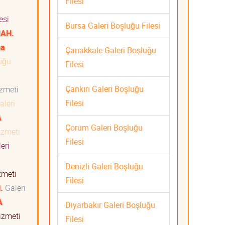
Filesi
esi
Bursa Galeri Boşluğu Filesi
AH.
na
Çanakkale Galeri Boşluğu
uğu
Filesi
Çankırı Galeri Boşluğu
Hizmeti
Filesi
leri
A
Çorum Galeri Boşluğu
Hizmeti
Filesi
eri
Denizli Galeri Boşluğu
izmeti
Filesi
.
Galeri
A
Diyarbakır Galeri Boşluğu
Hizmeti
Filesi