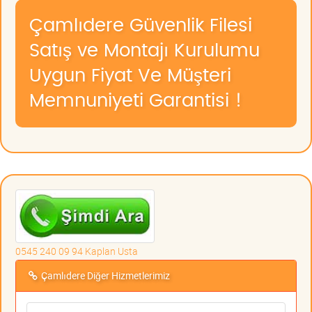
Çamlıdere Güvenlik Filesi
Satış ve Montajı Kurulumu
Uygun Fiyat Ve Müşteri
Memnuniyeti Garantisi !
0545 240 09 94 Kaplan Usta
Çamlıdere Diğer Hizmetlerimiz