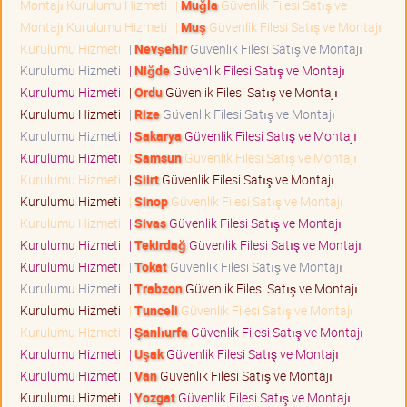
Montajı Kurulumu Hizmeti
|
Muğla
Güvenlik Filesi Satış ve
Montajı Kurulumu Hizmeti
|
Muş
Güvenlik Filesi Satış ve Montajı
Kurulumu Hizmeti
|
Nevşehir
Güvenlik Filesi Satış ve Montajı
Kurulumu Hizmeti
|
Niğde
Güvenlik Filesi Satış ve Montajı
Kurulumu Hizmeti
|
Ordu
Güvenlik Filesi Satış ve Montajı
Kurulumu Hizmeti
|
Rize
Güvenlik Filesi Satış ve Montajı
Kurulumu Hizmeti
|
Sakarya
Güvenlik Filesi Satış ve Montajı
Kurulumu Hizmeti
|
Samsun
Güvenlik Filesi Satış ve Montajı
Kurulumu Hizmeti
|
Siirt
Güvenlik Filesi Satış ve Montajı
Kurulumu Hizmeti
|
Sinop
Güvenlik Filesi Satış ve Montajı
Kurulumu Hizmeti
|
Sivas
Güvenlik Filesi Satış ve Montajı
Kurulumu Hizmeti
|
Tekirdağ
Güvenlik Filesi Satış ve Montajı
Kurulumu Hizmeti
|
Tokat
Güvenlik Filesi Satış ve Montajı
Kurulumu Hizmeti
|
Trabzon
Güvenlik Filesi Satış ve Montajı
Kurulumu Hizmeti
|
Tunceli
Güvenlik Filesi Satış ve Montajı
Kurulumu Hizmeti
|
Şanlıurfa
Güvenlik Filesi Satış ve Montajı
Kurulumu Hizmeti
|
Uşak
Güvenlik Filesi Satış ve Montajı
Kurulumu Hizmeti
|
Van
Güvenlik Filesi Satış ve Montajı
Kurulumu Hizmeti
|
Yozgat
Güvenlik Filesi Satış ve Montajı