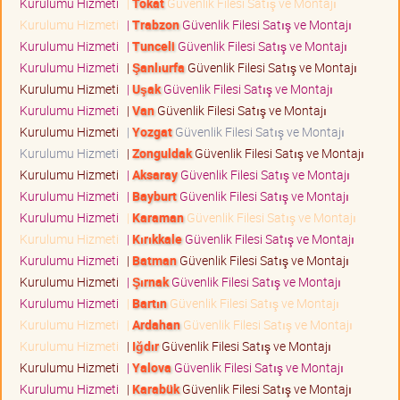
Kurulumu Hizmeti
|
Tokat
Güvenlik Filesi Satış ve Montajı
Kurulumu Hizmeti
|
Trabzon
Güvenlik Filesi Satış ve Montajı
Kurulumu Hizmeti
|
Tunceli
Güvenlik Filesi Satış ve Montajı
Kurulumu Hizmeti
|
Şanlıurfa
Güvenlik Filesi Satış ve Montajı
Kurulumu Hizmeti
|
Uşak
Güvenlik Filesi Satış ve Montajı
Kurulumu Hizmeti
|
Van
Güvenlik Filesi Satış ve Montajı
Kurulumu Hizmeti
|
Yozgat
Güvenlik Filesi Satış ve Montajı
Kurulumu Hizmeti
|
Zonguldak
Güvenlik Filesi Satış ve Montajı
Kurulumu Hizmeti
|
Aksaray
Güvenlik Filesi Satış ve Montajı
Kurulumu Hizmeti
|
Bayburt
Güvenlik Filesi Satış ve Montajı
Kurulumu Hizmeti
|
Karaman
Güvenlik Filesi Satış ve Montajı
Kurulumu Hizmeti
|
Kırıkkale
Güvenlik Filesi Satış ve Montajı
Kurulumu Hizmeti
|
Batman
Güvenlik Filesi Satış ve Montajı
Kurulumu Hizmeti
|
Şırnak
Güvenlik Filesi Satış ve Montajı
Kurulumu Hizmeti
|
Bartın
Güvenlik Filesi Satış ve Montajı
Kurulumu Hizmeti
|
Ardahan
Güvenlik Filesi Satış ve Montajı
Kurulumu Hizmeti
|
Iğdır
Güvenlik Filesi Satış ve Montajı
Kurulumu Hizmeti
|
Yalova
Güvenlik Filesi Satış ve Montajı
Kurulumu Hizmeti
|
Karabük
Güvenlik Filesi Satış ve Montajı