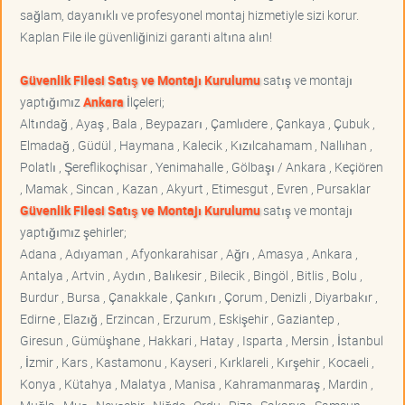
sağlam, dayanıklı ve profesyonel montaj hizmetiyle sizi korur.
Kaplan File ile güvenliğinizi garanti altına alın!
Güvenlik Filesi Satış ve Montajı Kurulumu
satış ve montajı
yaptığımız
Ankara
İlçeleri;
Altındağ , Ayaş , Bala , Beypazarı , Çamlıdere , Çankaya , Çubuk ,
Elmadağ , Güdül , Haymana , Kalecik , Kızılcahamam , Nallıhan ,
Polatlı , Şereflikoçhisar , Yenimahalle , Gölbaşı / Ankara , Keçiören
, Mamak , Sincan , Kazan , Akyurt , Etimesgut , Evren , Pursaklar
Güvenlik Filesi Satış ve Montajı Kurulumu
satış ve montajı
yaptığımız şehirler;
Adana , Adıyaman , Afyonkarahisar , Ağrı , Amasya , Ankara ,
Antalya , Artvin , Aydın , Balıkesir , Bilecik , Bingöl , Bitlis , Bolu ,
Burdur , Bursa , Çanakkale , Çankırı , Çorum , Denizli , Diyarbakır ,
Edirne , Elazığ , Erzincan , Erzurum , Eskişehir , Gaziantep ,
Giresun , Gümüşhane , Hakkari , Hatay , Isparta , Mersin , İstanbul
, İzmir , Kars , Kastamonu , Kayseri , Kırklareli , Kırşehir , Kocaeli ,
Konya , Kütahya , Malatya , Manisa , Kahramanmaraş , Mardin ,