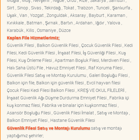
Muğla , Muş , Nevşehir , Niğde , Ordu , Rize , Sakarya , Samsun ,
Siirt , Sinop , Sivas , Tekirdağ , Tokat , Trabzon , Tunceli , Şanlıurfa ,
Uşak , Van , Yozgat , Zonguldak , Aksaray , Bayburt , Karaman ,
Kırıkkale , Batman , Şırnak , Bartın , Ardahan , Iğdır , Yalova ,
Karabük , Kilis , Osmaniye , Düzce
Kaplan File Hizmetlerimiz;
Güvenlik Filesi , Balkon Güvenlik Filesi , Çocuk Güvenlik Filesi , Kedi
Filesi, Kedi Güvenlik Filesi , İnşaat Filesi, İş Güvenliği Filesi , Kuş
Filesi, Kuş Önleme Filesi , Apartman Boşluk Filesi, Merdiven Filesi ,
Halı Saha Üstü File , Havuz Emniyet Filesi , Raf Koruma Filesi ,
Güvenlik Filesi Satış ve Montajı Kurulumu , Galeri Boşluğu Filesi ,
Balkon için file, Balkon için güvenlik filesi , Evcil hayvan filesi
Çocuk Filesi Kedi Filesi Balkon Filesi , KREŞ VE OKUL FİLELERİ ,
İnşaat Güvenlik Ağı Düşme Durdurma Emniyet Filesi , Fabrika içi
kuş konmaz filesi, Fabrika ve binalar için kuşkonmaz filesi ,
Asansör Boşluğu Filesi , Güvenlik Filesi İmalat , Satış ve Montajı ,
Balkon Emniyet Filesi , Hastane Güvenlik Filesi
Güvenlik Filesi Satış ve Montajı Kurulumu
satış ve montajı
yaptığımız şehirler;