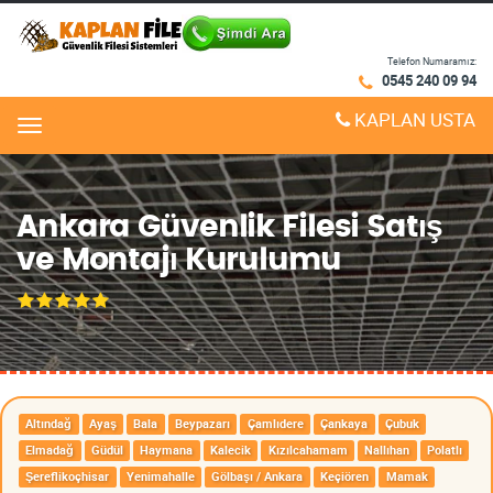
Telefon Numaramız:
0545 240 09 94
KAPLAN USTA
Menu
Ankara Güvenlik Filesi Satış
ve Montajı Kurulumu
Altındağ
Ayaş
Bala
Beypazarı
Çamlıdere
Çankaya
Çubuk
Elmadağ
Güdül
Haymana
Kalecik
Kızılcahamam
Nallıhan
Polatlı
Şereflikoçhisar
Yenimahalle
Gölbaşı / Ankara
Keçiören
Mamak