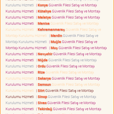
Kurulumu Hizmeti
|
Konya
Güvenlik Filesi Satış ve Montajı
Kurulumu Hizmeti
|
Kütahya
Güvenlik Filesi Satış ve Montajı
Kurulumu Hizmeti
|
Malatya
Güvenlik Filesi Satış ve Montajı
Kurulumu Hizmeti
|
Manisa
Güvenlik Filesi Satış ve Montajı
Kurulumu Hizmeti
|
Kahramanmaraş
Güvenlik Filesi Satış ve
Montajı Kurulumu Hizmeti
|
Mardin
Güvenlik Filesi Satış ve
Montajı Kurulumu Hizmeti
|
Muğla
Güvenlik Filesi Satış ve
Montajı Kurulumu Hizmeti
|
Muş
Güvenlik Filesi Satış ve Montajı
Kurulumu Hizmeti
|
Nevşehir
Güvenlik Filesi Satış ve Montajı
Kurulumu Hizmeti
|
Niğde
Güvenlik Filesi Satış ve Montajı
Kurulumu Hizmeti
|
Ordu
Güvenlik Filesi Satış ve Montajı
Kurulumu Hizmeti
|
Rize
Güvenlik Filesi Satış ve Montajı
Kurulumu Hizmeti
|
Sakarya
Güvenlik Filesi Satış ve Montajı
Kurulumu Hizmeti
|
Samsun
Güvenlik Filesi Satış ve Montajı
Kurulumu Hizmeti
|
Siirt
Güvenlik Filesi Satış ve Montajı
Kurulumu Hizmeti
|
Sinop
Güvenlik Filesi Satış ve Montajı
Kurulumu Hizmeti
|
Sivas
Güvenlik Filesi Satış ve Montajı
Kurulumu Hizmeti
|
Tekirdağ
Güvenlik Filesi Satış ve Montajı