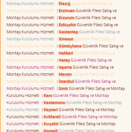
Montajı Kurulumu Hizmeti
|
Elazığ
Güvenlik Filesi Satış ve
Montajı Kurulumu Hizmeti
|
Erzincan
Güvenlik Filesi Satış ve
Montajı Kurulumu Hizmeti
|
Erzurum
Güvenlik Filesi Satış ve
Montajı Kurulumu Hizmeti
|
Eskişehir
Güvenlik Filesi Satış ve
Montajı Kurulumu Hizmeti
|
Gaziantep
Güvenlik Filesi Satış ve
Montajı Kurulumu Hizmeti
|
Giresun
Güvenlik Filesi Satış ve
Montajı Kurulumu Hizmeti
|
Gümüşhane
Güvenlik Filesi Satış ve
Montajı Kurulumu Hizmeti
|
Hakkari
Güvenlik Filesi Satış ve
Montajı Kurulumu Hizmeti
|
Hatay
Güvenlik Filesi Satış ve
Montajı Kurulumu Hizmeti
|
Isparta
Güvenlik Filesi Satış ve
Montajı Kurulumu Hizmeti
|
Mersin
Güvenlik Filesi Satış ve
Montajı Kurulumu Hizmeti
|
İstanbul
Güvenlik Filesi Satış ve
Montajı Kurulumu Hizmeti
|
İzmir
Güvenlik Filesi Satış ve Montajı
Kurulumu Hizmeti
|
Kars
Güvenlik Filesi Satış ve Montajı
Kurulumu Hizmeti
|
Kastamonu
Güvenlik Filesi Satış ve Montajı
Kurulumu Hizmeti
|
Kayseri
Güvenlik Filesi Satış ve Montajı
Kurulumu Hizmeti
|
Kırklareli
Güvenlik Filesi Satış ve Montajı
Kurulumu Hizmeti
|
Kırşehir
Güvenlik Filesi Satış ve Montajı
Kurulumu Hizmeti
|
Kocaeli
Güvenlik Filesi Satış ve Montajı