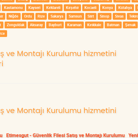
Kastamonu
Kayseri
Kırklareli
Kırşehir
Kocaeli
Konya
Kütahya
ir
Niğde
Ordu
Rize
Sakarya
Samsun
Siirt
Sinop
Sivas
Tekir
t
Zonguldak
Aksaray
Bayburt
Karaman
Kırıkkale
Batman
Şırnak
zce
tış ve Montajı Kurulumu hizmetini
i
tış ve Montajı Kurulumu hizmetini
mu
Etimesgut - Güvenlik Filesi Satış ve Montajı Kurulumu
Yeni