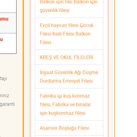
Balkon için file, Balkon için
güvenlik filesi
lumu
Evcil hayvan filesi Çocuk
Filesi Kedi Filesi Balkon
mu
Filesi
KREŞ VE OKUL FİLELERİ
İnşaat Güvenlik Ağı Düşme
tajı
Durdurma Emniyet Filesi
riniz
Fabrika içi kuş konmaz
 garanti
filesi, Fabrika ve binalar
için kuşkonmaz filesi
Asansör Boşluğu Filesi