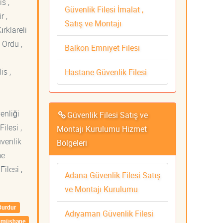
s ,
Güvenlik Filesi İmalat ,
r ,
Satış ve Montajı
ırklareli
 Ordu ,
Balkon Emniyet Filesi
is ,
Hastane Güvenlik Filesi
venliği
Güvenlik Filesi Satış ve
ilesi ,
Montajı Kurulumu Hizmet
üvenlik
Bölgeleri
me
ilesi ,
Adana Güvenlik Filesi Satış
ve Montajı Kurulumu
Burdur
Adıyaman Güvenlik Filesi
ümüşhane