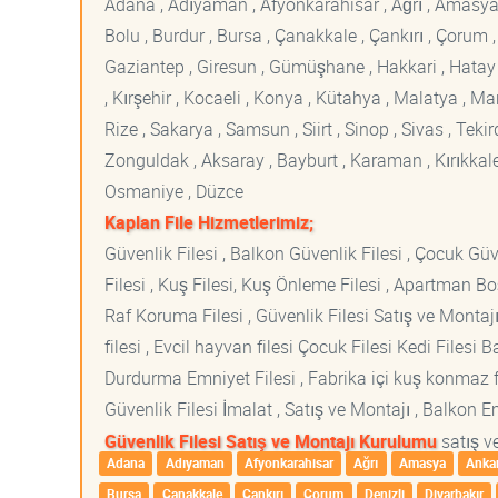
Adana , Adıyaman , Afyonkarahisar , Ağrı , Amasya , An
Bolu , Burdur , Bursa , Çanakkale , Çankırı , Çorum , D
Gaziantep , Giresun , Gümüşhane , Hakkari , Hatay , I
, Kırşehir , Kocaeli , Konya , Kütahya , Malatya , 
Rize , Sakarya , Samsun , Siirt , Sinop , Sivas , Teki
Zonguldak , Aksaray , Bayburt , Karaman , Kırıkkale ,
Osmaniye , Düzce
Kaplan File Hizmetlerimiz;
Güvenlik Filesi , Balkon Güvenlik Filesi , Çocuk Güven
Filesi , Kuş Filesi, Kuş Önleme Filesi , Apartman Boş
Raf Koruma Filesi , Güvenlik Filesi Satış ve Montajı
filesi , Evcil hayvan filesi Çocuk Filesi Kedi File
Durdurma Emniyet Filesi , Fabrika içi kuş konmaz fi
Güvenlik Filesi İmalat , Satış ve Montajı , Balkon E
Güvenlik Filesi Satış ve Montajı Kurulumu
satış ve
Adana
Adıyaman
Afyonkarahisar
Ağrı
Amasya
Anka
Bursa
Çanakkale
Çankırı
Çorum
Denizli
Diyarbakır