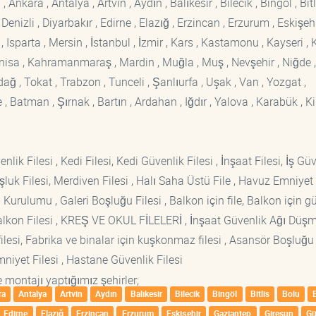
kara , Antalya , Artvin , Aydın , Balıkesir , Bilecik , Bingöl , Bitli
enizli , Diyarbakır , Edirne , Elazığ , Erzincan , Erzurum , Eskişehi
sparta , Mersin , İstanbul , İzmir , Kars , Kastamonu , Kayseri , K
Manisa , Kahramanmaraş , Mardin , Muğla , Muş , Nevşehir , Niğde ,
rdağ , Tokat , Trabzon , Tunceli , Şanlıurfa , Uşak , Van , Yozgat ,
 Batman , Şırnak , Bartın , Ardahan , Iğdır , Yalova , Karabük , Kil
lik Filesi , Kedi Filesi, Kedi Güvenlik Filesi , İnşaat Filesi, İş Gü
luk Filesi, Merdiven Filesi , Halı Saha Üstü File , Havuz Emniyet F
 Kurulumu , Galeri Boşluğu Filesi , Balkon için file, Balkon için g
si Balkon Filesi , KREŞ VE OKUL FİLELERİ , İnşaat Güvenlik Ağı Düş
lesi, Fabrika ve binalar için kuşkonmaz filesi , Asansör Boşluğu F
mniyet Filesi , Hastane Güvenlik Filesi
 montajı yaptığımız şehirler;
ra
Antalya
Artvin
Aydın
Balıkesir
Bilecik
Bingöl
Bitlis
Bolu
Edirne
Elazığ
Erzincan
Erzurum
Eskişehir
Gaziantep
Giresun
G