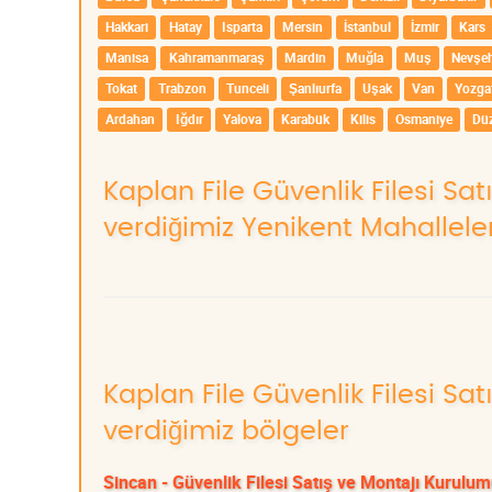
Hakkari
Hatay
Isparta
Mersin
İstanbul
İzmir
Kars
Manisa
Kahramanmaraş
Mardin
Muğla
Muş
Nevşeh
Tokat
Trabzon
Tunceli
Şanlıurfa
Uşak
Van
Yozga
Ardahan
Iğdır
Yalova
Karabük
Kilis
Osmaniye
Dü
Kaplan File Güvenlik Filesi Sa
verdiğimiz Yenikent Mahalleler
Kaplan File Güvenlik Filesi Sa
verdiğimiz bölgeler
Sincan - Güvenlik Filesi Satış ve Montajı Kurulu