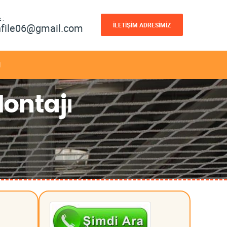
 :
İLETİŞİM ADRESİMİZ
nfile06@gmail.com
M
Montajı