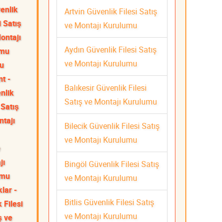
enlik
Artvin Güvenlik Filesi Satış
 Satış
ve Montajı Kurulumu
ontajı
Aydın Güvenlik Filesi Satış
umu
ve Montajı Kurulumu
mu
t -
Balıkesir Güvenlik Filesi
nlik
Satış ve Montajı Kurulumu
 Satış
ntajı
Bilecik Güvenlik Filesi Satış
ve Montajı Kurulumu
e
jı
Bingöl Güvenlik Filesi Satış
umu
ve Montajı Kurulumu
lar -
Bitlis Güvenlik Filesi Satış
 Filesi
ve Montajı Kurulumu
ş ve