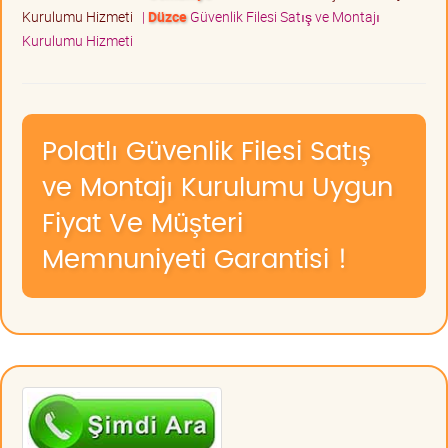
Kurulumu Hizmeti
|
Düzce
Güvenlik Filesi Satış ve Montajı
Kurulumu Hizmeti
Polatlı Güvenlik Filesi Satış
ve Montajı Kurulumu Uygun
Fiyat Ve Müşteri
Memnuniyeti Garantisi !