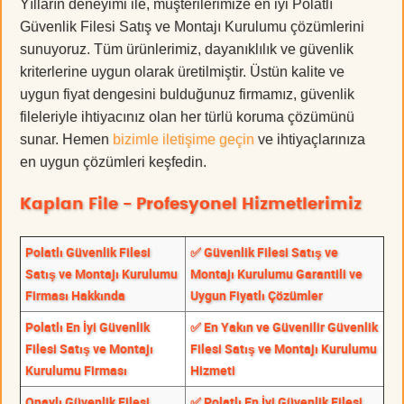
Yılların deneyimi ile, müşterilerimize en iyi Polatlı
Güvenlik Filesi Satış ve Montajı Kurulumu çözümlerini
sunuyoruz. Tüm ürünlerimiz, dayanıklılık ve güvenlik
kriterlerine uygun olarak üretilmiştir. Üstün kalite ve
uygun fiyat dengesini bulduğunuz firmamız, güvenlik
fileleriyle ihtiyacınız olan her türlü koruma çözümünü
sunar. Hemen
bizimle iletişime geçin
ve ihtiyaçlarınıza
en uygun çözümleri keşfedin.
Kaplan File - Profesyonel Hizmetlerimiz
Polatlı Güvenlik Filesi
✅ Güvenlik Filesi Satış ve
Satış ve Montajı Kurulumu
Montajı Kurulumu Garantili ve
Firması Hakkında
Uygun Fiyatlı Çözümler
Polatlı En İyi Güvenlik
✅ En Yakın ve Güvenilir Güvenlik
Filesi Satış ve Montajı
Filesi Satış ve Montajı Kurulumu
Kurulumu Firması
Hizmeti
Onaylı Güvenlik Filesi
✅ Polatlı En İyi Güvenlik Filesi