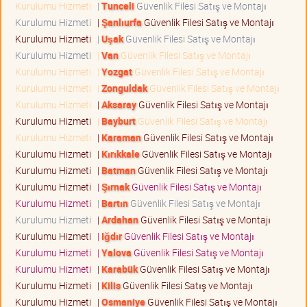
Kurulumu Hizmeti
|
Tunceli
Güvenlik Filesi Satış ve Montajı
Kurulumu Hizmeti
|
Şanlıurfa
Güvenlik Filesi Satış ve Montajı
Kurulumu Hizmeti
|
Uşak
Güvenlik Filesi Satış ve Montajı
Kurulumu Hizmeti
|
Van
Güvenlik Filesi Satış ve Montajı
Kurulumu Hizmeti
|
Yozgat
Güvenlik Filesi Satış ve Montajı
Kurulumu Hizmeti
|
Zonguldak
Güvenlik Filesi Satış ve Montajı
Kurulumu Hizmeti
|
Aksaray
Güvenlik Filesi Satış ve Montajı
Kurulumu Hizmeti
|
Bayburt
Güvenlik Filesi Satış ve Montajı
Kurulumu Hizmeti
|
Karaman
Güvenlik Filesi Satış ve Montajı
Kurulumu Hizmeti
|
Kırıkkale
Güvenlik Filesi Satış ve Montajı
Kurulumu Hizmeti
|
Batman
Güvenlik Filesi Satış ve Montajı
Kurulumu Hizmeti
|
Şırnak
Güvenlik Filesi Satış ve Montajı
Kurulumu Hizmeti
|
Bartın
Güvenlik Filesi Satış ve Montajı
Kurulumu Hizmeti
|
Ardahan
Güvenlik Filesi Satış ve Montajı
Kurulumu Hizmeti
|
Iğdır
Güvenlik Filesi Satış ve Montajı
Kurulumu Hizmeti
|
Yalova
Güvenlik Filesi Satış ve Montajı
Kurulumu Hizmeti
|
Karabük
Güvenlik Filesi Satış ve Montajı
Kurulumu Hizmeti
|
Kilis
Güvenlik Filesi Satış ve Montajı
Kurulumu Hizmeti
|
Osmaniye
Güvenlik Filesi Satış ve Montajı