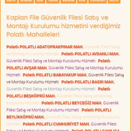
Bartın
Ardahan
Iğdır
Yalova
Karabük
Kilis
Osmaniye
Düzce
Kaplan File Güvenlik Filesi Satış ve
Montajı Kurulumu hizmetini verdiğimiz
Polatlı Mahalleleri
Polatlı POLATLI ADATOPRAKPINAR MAH.
Güvenlik Filesi Satış
ve Montajı Kurulumu Hizmeti
Polatlı POLATLI AVDANLI MAH.
Güvenlik Filesi Satış ve Montajı Kurulumu Hizmeti
Polatlı
POLATLI AVŞAR MAH.
Güvenlik Filesi Satış ve Montajı Kurulumu
Hizmeti
Polatlı POLATLI BABAYAKUP MAH.
Güvenlik Filesi Satış
ve Montajı Kurulumu Hizmeti
Polatlı POLATLI BASRI MAH.
Güvenlik Filesi Satış ve Montajı Kurulumu Hizmeti
Polatlı
POLATLI BEŞKÖPRÜ MAH.
Güvenlik Filesi Satış ve Montajı
Kurulumu Hizmeti
Polatlı POLATLI BEYCEĞİZ MAH.
Güvenlik
Filesi Satış ve Montajı Kurulumu Hizmeti
Polatlı POLATLI
BEYLİKKÖPRÜ MAH.
Güvenlik Filesi Satış ve Montajı Kurulumu
Hizmeti
Polatlı POLATLI CUMHURİYET MAH.
Güvenlik Filesi
Satış ve Montajı Kurulumu Hizmeti
Polatlı POLATLI ÇAMLICA