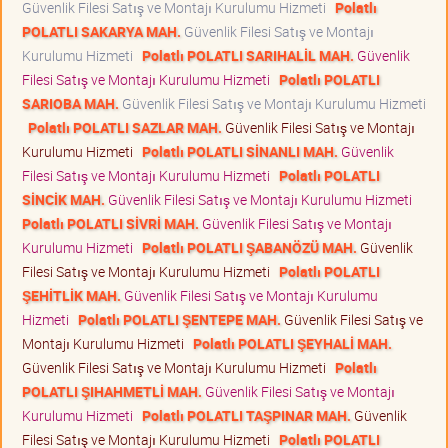
Güvenlik Filesi Satış ve Montajı Kurulumu Hizmeti
Polatlı
POLATLI SAKARYA MAH.
Güvenlik Filesi Satış ve Montajı
Kurulumu Hizmeti
Polatlı POLATLI SARIHALİL MAH.
Güvenlik
Filesi Satış ve Montajı Kurulumu Hizmeti
Polatlı POLATLI
SARIOBA MAH.
Güvenlik Filesi Satış ve Montajı Kurulumu Hizmeti
Polatlı POLATLI SAZLAR MAH.
Güvenlik Filesi Satış ve Montajı
Kurulumu Hizmeti
Polatlı POLATLI SİNANLI MAH.
Güvenlik
Filesi Satış ve Montajı Kurulumu Hizmeti
Polatlı POLATLI
SİNCİK MAH.
Güvenlik Filesi Satış ve Montajı Kurulumu Hizmeti
Polatlı POLATLI SİVRİ MAH.
Güvenlik Filesi Satış ve Montajı
Kurulumu Hizmeti
Polatlı POLATLI ŞABANÖZÜ MAH.
Güvenlik
Filesi Satış ve Montajı Kurulumu Hizmeti
Polatlı POLATLI
ŞEHİTLİK MAH.
Güvenlik Filesi Satış ve Montajı Kurulumu
Hizmeti
Polatlı POLATLI ŞENTEPE MAH.
Güvenlik Filesi Satış ve
Montajı Kurulumu Hizmeti
Polatlı POLATLI ŞEYHALİ MAH.
Güvenlik Filesi Satış ve Montajı Kurulumu Hizmeti
Polatlı
POLATLI ŞIHAHMETLİ MAH.
Güvenlik Filesi Satış ve Montajı
Kurulumu Hizmeti
Polatlı POLATLI TAŞPINAR MAH.
Güvenlik
Filesi Satış ve Montajı Kurulumu Hizmeti
Polatlı POLATLI