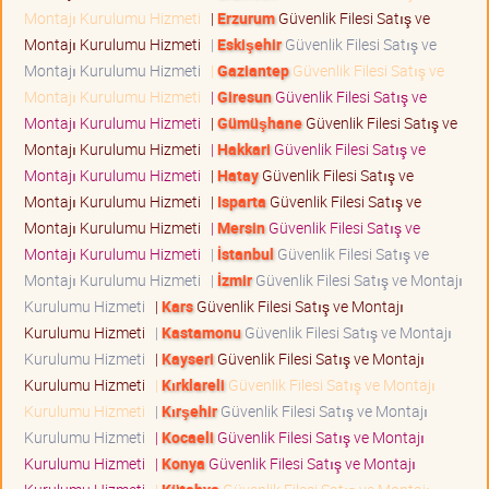
Montajı Kurulumu Hizmeti
|
Erzurum
Güvenlik Filesi Satış ve
Montajı Kurulumu Hizmeti
|
Eskişehir
Güvenlik Filesi Satış ve
Montajı Kurulumu Hizmeti
|
Gaziantep
Güvenlik Filesi Satış ve
Montajı Kurulumu Hizmeti
|
Giresun
Güvenlik Filesi Satış ve
Montajı Kurulumu Hizmeti
|
Gümüşhane
Güvenlik Filesi Satış ve
Montajı Kurulumu Hizmeti
|
Hakkari
Güvenlik Filesi Satış ve
Montajı Kurulumu Hizmeti
|
Hatay
Güvenlik Filesi Satış ve
Montajı Kurulumu Hizmeti
|
Isparta
Güvenlik Filesi Satış ve
Montajı Kurulumu Hizmeti
|
Mersin
Güvenlik Filesi Satış ve
Montajı Kurulumu Hizmeti
|
İstanbul
Güvenlik Filesi Satış ve
Montajı Kurulumu Hizmeti
|
İzmir
Güvenlik Filesi Satış ve Montajı
Kurulumu Hizmeti
|
Kars
Güvenlik Filesi Satış ve Montajı
Kurulumu Hizmeti
|
Kastamonu
Güvenlik Filesi Satış ve Montajı
Kurulumu Hizmeti
|
Kayseri
Güvenlik Filesi Satış ve Montajı
Kurulumu Hizmeti
|
Kırklareli
Güvenlik Filesi Satış ve Montajı
Kurulumu Hizmeti
|
Kırşehir
Güvenlik Filesi Satış ve Montajı
Kurulumu Hizmeti
|
Kocaeli
Güvenlik Filesi Satış ve Montajı
Kurulumu Hizmeti
|
Konya
Güvenlik Filesi Satış ve Montajı