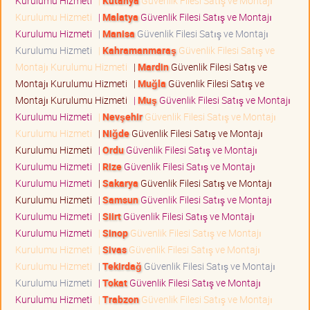
Kurulumu Hizmeti
|
Kütahya
Güvenlik Filesi Satış ve Montajı
Kurulumu Hizmeti
|
Malatya
Güvenlik Filesi Satış ve Montajı
Kurulumu Hizmeti
|
Manisa
Güvenlik Filesi Satış ve Montajı
Kurulumu Hizmeti
|
Kahramanmaraş
Güvenlik Filesi Satış ve
Montajı Kurulumu Hizmeti
|
Mardin
Güvenlik Filesi Satış ve
Montajı Kurulumu Hizmeti
|
Muğla
Güvenlik Filesi Satış ve
Montajı Kurulumu Hizmeti
|
Muş
Güvenlik Filesi Satış ve Montajı
Kurulumu Hizmeti
|
Nevşehir
Güvenlik Filesi Satış ve Montajı
Kurulumu Hizmeti
|
Niğde
Güvenlik Filesi Satış ve Montajı
Kurulumu Hizmeti
|
Ordu
Güvenlik Filesi Satış ve Montajı
Kurulumu Hizmeti
|
Rize
Güvenlik Filesi Satış ve Montajı
Kurulumu Hizmeti
|
Sakarya
Güvenlik Filesi Satış ve Montajı
Kurulumu Hizmeti
|
Samsun
Güvenlik Filesi Satış ve Montajı
Kurulumu Hizmeti
|
Siirt
Güvenlik Filesi Satış ve Montajı
Kurulumu Hizmeti
|
Sinop
Güvenlik Filesi Satış ve Montajı
Kurulumu Hizmeti
|
Sivas
Güvenlik Filesi Satış ve Montajı
Kurulumu Hizmeti
|
Tekirdağ
Güvenlik Filesi Satış ve Montajı
Kurulumu Hizmeti
|
Tokat
Güvenlik Filesi Satış ve Montajı
Kurulumu Hizmeti
|
Trabzon
Güvenlik Filesi Satış ve Montajı