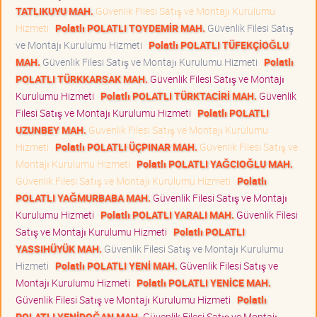
TATLIKUYU MAH.
Güvenlik Filesi Satış ve Montajı Kurulumu
Hizmeti
Polatlı POLATLI TOYDEMİR MAH.
Güvenlik Filesi Satış
ve Montajı Kurulumu Hizmeti
Polatlı POLATLI TÜFEKÇİOĞLU
MAH.
Güvenlik Filesi Satış ve Montajı Kurulumu Hizmeti
Polatlı
POLATLI TÜRKKARSAK MAH.
Güvenlik Filesi Satış ve Montajı
Kurulumu Hizmeti
Polatlı POLATLI TÜRKTACİRİ MAH.
Güvenlik
Filesi Satış ve Montajı Kurulumu Hizmeti
Polatlı POLATLI
UZUNBEY MAH.
Güvenlik Filesi Satış ve Montajı Kurulumu
Hizmeti
Polatlı POLATLI ÜÇPINAR MAH.
Güvenlik Filesi Satış ve
Montajı Kurulumu Hizmeti
Polatlı POLATLI YAĞCIOĞLU MAH.
Güvenlik Filesi Satış ve Montajı Kurulumu Hizmeti
Polatlı
POLATLI YAĞMURBABA MAH.
Güvenlik Filesi Satış ve Montajı
Kurulumu Hizmeti
Polatlı POLATLI YARALI MAH.
Güvenlik Filesi
Satış ve Montajı Kurulumu Hizmeti
Polatlı POLATLI
YASSIHÜYÜK MAH.
Güvenlik Filesi Satış ve Montajı Kurulumu
Hizmeti
Polatlı POLATLI YENİ MAH.
Güvenlik Filesi Satış ve
Montajı Kurulumu Hizmeti
Polatlı POLATLI YENİCE MAH.
Güvenlik Filesi Satış ve Montajı Kurulumu Hizmeti
Polatlı
POLATLI YENİDOĞAN MAH.
Güvenlik Filesi Satış ve Montajı