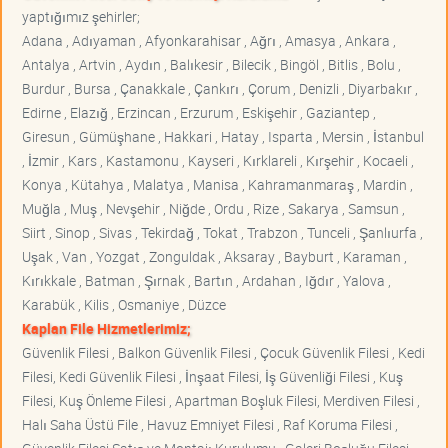
yaptığımız şehirler;
Adana , Adıyaman , Afyonkarahisar , Ağrı , Amasya , Ankara ,
Antalya , Artvin , Aydın , Balıkesir , Bilecik , Bingöl , Bitlis , Bolu ,
Burdur , Bursa , Çanakkale , Çankırı , Çorum , Denizli , Diyarbakır ,
Edirne , Elazığ , Erzincan , Erzurum , Eskişehir , Gaziantep ,
Giresun , Gümüşhane , Hakkari , Hatay , Isparta , Mersin , İstanbul
, İzmir , Kars , Kastamonu , Kayseri , Kırklareli , Kırşehir , Kocaeli ,
Konya , Kütahya , Malatya , Manisa , Kahramanmaraş , Mardin ,
Muğla , Muş , Nevşehir , Niğde , Ordu , Rize , Sakarya , Samsun ,
Siirt , Sinop , Sivas , Tekirdağ , Tokat , Trabzon , Tunceli , Şanlıurfa ,
Uşak , Van , Yozgat , Zonguldak , Aksaray , Bayburt , Karaman ,
Kırıkkale , Batman , Şırnak , Bartın , Ardahan , Iğdır , Yalova ,
Karabük , Kilis , Osmaniye , Düzce
Kaplan File Hizmetlerimiz;
Güvenlik Filesi , Balkon Güvenlik Filesi , Çocuk Güvenlik Filesi , Kedi
Filesi, Kedi Güvenlik Filesi , İnşaat Filesi, İş Güvenliği Filesi , Kuş
Filesi, Kuş Önleme Filesi , Apartman Boşluk Filesi, Merdiven Filesi ,
Halı Saha Üstü File , Havuz Emniyet Filesi , Raf Koruma Filesi ,