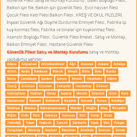
Güvenlik Filesi Satış ve Montajı Kurulumu , Galeri Boşluğu Filesi ,
Balkon için file, Balkon için güvenlik filesi , Evcil hayvan filesi
Çocuk Filesi Kedi Filesi Balkon Filesi , KREŞ VE OKUL FİLELERİ ,
İnşaat Güvenlik Ağı Düşme Durdurma Emniyet Filesi , Fabrika içi
kuş konmaz filesi, Fabrika ve binalar için kuşkonmaz filesi ,
Asansör Boşluğu Filesi , Güvenlik Filesi İmalat , Satış ve Montajı ,
Balkon Emniyet Filesi , Hastane Güvenlik Filesi
Güvenlik Filesi Satış ve Montajı Kurulumu
satış ve montajı
yaptığımız şehirler;
Adana
Adıyaman
Afyonkarahisar
Ağrı
Amasya
Ankara
Antalya
Artvin
Aydın
Balıkesir
Bilecik
Bingöl
Bitlis
Bolu
Burdur
Bursa
Çanakkale
Çankırı
Çorum
Denizli
Diyarbakır
Edirne
Elazığ
Erzincan
Erzurum
Eskişehir
Gaziantep
Giresun
Gümüşhane
Hakkari
Hatay
Isparta
Mersin
İstanbul
İzmir
Kars
Kastamonu
Kayseri
Kırklareli
Kırşehir
Kocaeli
Konya
Kütahya
Malatya
Manisa
Kahramanmaraş
Mardin
Muğla
Muş
Nevşehir
Niğde
Ordu
Rize
Sakarya
Samsun
Siirt
Sinop
Sivas
Tekirdağ
Tokat
Trabzon
Tunceli
Şanlıurfa
Uşak
Van
Yozgat
Zonguldak
Aksaray
Bayburt
Karaman
Kırıkkale
Batman
Şırnak