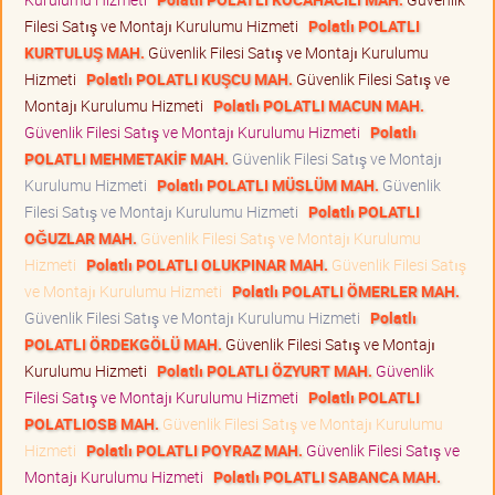
Filesi Satış ve Montajı Kurulumu Hizmeti
Polatlı POLATLI
KURTULUŞ MAH.
Güvenlik Filesi Satış ve Montajı Kurulumu
Hizmeti
Polatlı POLATLI KUŞCU MAH.
Güvenlik Filesi Satış ve
Montajı Kurulumu Hizmeti
Polatlı POLATLI MACUN MAH.
Güvenlik Filesi Satış ve Montajı Kurulumu Hizmeti
Polatlı
POLATLI MEHMETAKİF MAH.
Güvenlik Filesi Satış ve Montajı
Kurulumu Hizmeti
Polatlı POLATLI MÜSLÜM MAH.
Güvenlik
Filesi Satış ve Montajı Kurulumu Hizmeti
Polatlı POLATLI
OĞUZLAR MAH.
Güvenlik Filesi Satış ve Montajı Kurulumu
Hizmeti
Polatlı POLATLI OLUKPINAR MAH.
Güvenlik Filesi Satış
ve Montajı Kurulumu Hizmeti
Polatlı POLATLI ÖMERLER MAH.
Güvenlik Filesi Satış ve Montajı Kurulumu Hizmeti
Polatlı
POLATLI ÖRDEKGÖLÜ MAH.
Güvenlik Filesi Satış ve Montajı
Kurulumu Hizmeti
Polatlı POLATLI ÖZYURT MAH.
Güvenlik
Filesi Satış ve Montajı Kurulumu Hizmeti
Polatlı POLATLI
POLATLIOSB MAH.
Güvenlik Filesi Satış ve Montajı Kurulumu
Hizmeti
Polatlı POLATLI POYRAZ MAH.
Güvenlik Filesi Satış ve
Montajı Kurulumu Hizmeti
Polatlı POLATLI SABANCA MAH.