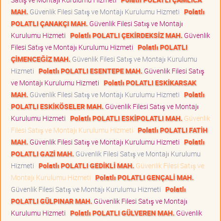
MAH.
Güvenlik Filesi Satış ve Montajı Kurulumu Hizmeti
Polatlı
POLATLI ÇANAKÇI MAH.
Güvenlik Filesi Satış ve Montajı
Kurulumu Hizmeti
Polatlı POLATLI ÇEKİRDEKSİZ MAH.
Güvenlik
Filesi Satış ve Montajı Kurulumu Hizmeti
Polatlı POLATLI
ÇİMENCEĞİZ MAH.
Güvenlik Filesi Satış ve Montajı Kurulumu
Hizmeti
Polatlı POLATLI ESENTEPE MAH.
Güvenlik Filesi Satış
ve Montajı Kurulumu Hizmeti
Polatlı POLATLI ESKİKARSAK
MAH.
Güvenlik Filesi Satış ve Montajı Kurulumu Hizmeti
Polatlı
POLATLI ESKİKÖSELER MAH.
Güvenlik Filesi Satış ve Montajı
Kurulumu Hizmeti
Polatlı POLATLI ESKİPOLATLI MAH.
Güvenlik
Filesi Satış ve Montajı Kurulumu Hizmeti
Polatlı POLATLI FATİH
MAH.
Güvenlik Filesi Satış ve Montajı Kurulumu Hizmeti
Polatlı
POLATLI GAZİ MAH.
Güvenlik Filesi Satış ve Montajı Kurulumu
Hizmeti
Polatlı POLATLI GEDİKLİ MAH.
Güvenlik Filesi Satış ve
Montajı Kurulumu Hizmeti
Polatlı POLATLI GENÇALİ MAH.
Güvenlik Filesi Satış ve Montajı Kurulumu Hizmeti
Polatlı
POLATLI GÜLPINAR MAH.
Güvenlik Filesi Satış ve Montajı
Kurulumu Hizmeti
Polatlı POLATLI GÜLVEREN MAH.
Güvenlik