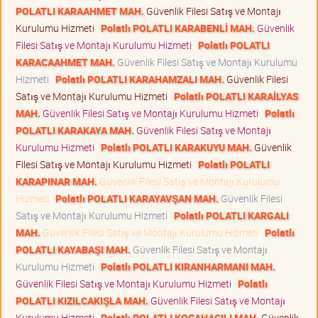
POLATLI KARAAHMET MAH.
Güvenlik Filesi Satış ve Montajı
Kurulumu Hizmeti
Polatlı POLATLI KARABENLİ MAH.
Güvenlik
Filesi Satış ve Montajı Kurulumu Hizmeti
Polatlı POLATLI
KARACAAHMET MAH.
Güvenlik Filesi Satış ve Montajı Kurulumu
Hizmeti
Polatlı POLATLI KARAHAMZALI MAH.
Güvenlik Filesi
Satış ve Montajı Kurulumu Hizmeti
Polatlı POLATLI KARAİLYAS
MAH.
Güvenlik Filesi Satış ve Montajı Kurulumu Hizmeti
Polatlı
POLATLI KARAKAYA MAH.
Güvenlik Filesi Satış ve Montajı
Kurulumu Hizmeti
Polatlı POLATLI KARAKUYU MAH.
Güvenlik
Filesi Satış ve Montajı Kurulumu Hizmeti
Polatlı POLATLI
KARAPINAR MAH.
Güvenlik Filesi Satış ve Montajı Kurulumu
Hizmeti
Polatlı POLATLI KARAYAVŞAN MAH.
Güvenlik Filesi
Satış ve Montajı Kurulumu Hizmeti
Polatlı POLATLI KARGALI
MAH.
Güvenlik Filesi Satış ve Montajı Kurulumu Hizmeti
Polatlı
POLATLI KAYABAŞI MAH.
Güvenlik Filesi Satış ve Montajı
Kurulumu Hizmeti
Polatlı POLATLI KIRANHARMANI MAH.
Güvenlik Filesi Satış ve Montajı Kurulumu Hizmeti
Polatlı
POLATLI KIZILCAKIŞLA MAH.
Güvenlik Filesi Satış ve Montajı
Kurulumu Hizmeti
Polatlı POLATLI KOCAHACILI MAH.
Güvenlik