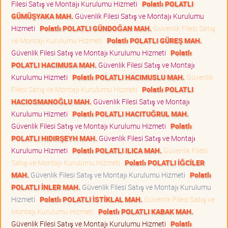
Filesi Satış ve Montajı Kurulumu Hizmeti
Polatlı POLATLI
GÜMÜŞYAKA MAH.
Güvenlik Filesi Satış ve Montajı Kurulumu
Hizmeti
Polatlı POLATLI GÜNDOĞAN MAH.
Güvenlik Filesi Satış
ve Montajı Kurulumu Hizmeti
Polatlı POLATLI GÜREŞ MAH.
Güvenlik Filesi Satış ve Montajı Kurulumu Hizmeti
Polatlı
POLATLI HACIMUSA MAH.
Güvenlik Filesi Satış ve Montajı
Kurulumu Hizmeti
Polatlı POLATLI HACIMUSLU MAH.
Güvenlik
Filesi Satış ve Montajı Kurulumu Hizmeti
Polatlı POLATLI
HACIOSMANOĞLU MAH.
Güvenlik Filesi Satış ve Montajı
Kurulumu Hizmeti
Polatlı POLATLI HACITUĞRUL MAH.
Güvenlik Filesi Satış ve Montajı Kurulumu Hizmeti
Polatlı
POLATLI HIDIRŞEYH MAH.
Güvenlik Filesi Satış ve Montajı
Kurulumu Hizmeti
Polatlı POLATLI ILICA MAH.
Güvenlik Filesi
Satış ve Montajı Kurulumu Hizmeti
Polatlı POLATLI İĞCİLER
MAH.
Güvenlik Filesi Satış ve Montajı Kurulumu Hizmeti
Polatlı
POLATLI İNLER MAH.
Güvenlik Filesi Satış ve Montajı Kurulumu
Hizmeti
Polatlı POLATLI İSTİKLAL MAH.
Güvenlik Filesi Satış ve
Montajı Kurulumu Hizmeti
Polatlı POLATLI KABAK MAH.
Güvenlik Filesi Satış ve Montajı Kurulumu Hizmeti
Polatlı