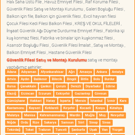
Halı Saha Üstü File , Havuz Emniyet Filesi , Raf Koruma Filesi ,
Güvenlik Filesi Satış ve Montajı Kurulumu , Galeri Boşluğu Filesi ,
Balkon için file, Balkon için güvenlik filesi , Evcil hayvan filesi
Çocuk Filesi Kedi Filesi Balkon Filesi , KREŞ VE OKUL FİLELERİ ,
İnşaat Güvenlik Ağı Düşme Durdurma Emniyet Filesi , Fabrika içi
kuş konmaz filesi, Fabrika ve binalar için kuşkonmaz filesi ,
Asansör Boşluğu Filesi , Güvenlik Filesi İmalat , Satış ve Montajı ,
Balkon Emniyet Filesi , Hastane Güvenlik Filesi
Güvenlik Filesi Satış ve Montajı Kurulumu
satış ve montajı
yaptığımız şehirler;
Adana
Adıyaman
Afyonkarahisar
Ağrı
Amasya
Ankara
Antalya
Artvin
Aydın
Balıkesir
Bilecik
Bingöl
Bitlis
Bolu
Burdur
Bursa
Çanakkale
Çankırı
Çorum
Denizli
Diyarbakır
Edirne
Elazığ
Erzincan
Erzurum
Eskişehir
Gaziantep
Giresun
Gümüşhane
Hakkari
Hatay
Isparta
Mersin
İstanbul
İzmir
Kars
Kastamonu
Kayseri
Kırklareli
Kırşehir
Kocaeli
Konya
Kütahya
Malatya
Manisa
Kahramanmaraş
Mardin
Muğla
Muş
Nevşehir
Niğde
Ordu
Rize
Sakarya
Samsun
Siirt
Sinop
Sivas
Tekirdağ
Tokat
Trabzon
Tunceli
Şanlıurfa
Uşak
Van
Yozgat