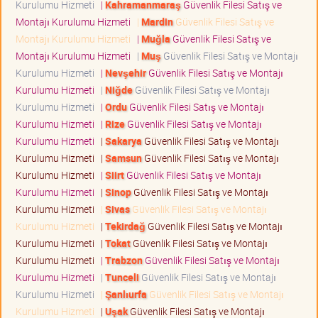
Kurulumu Hizmeti
|
Kahramanmaraş
Güvenlik Filesi Satış ve
Montajı Kurulumu Hizmeti
|
Mardin
Güvenlik Filesi Satış ve
Montajı Kurulumu Hizmeti
|
Muğla
Güvenlik Filesi Satış ve
Montajı Kurulumu Hizmeti
|
Muş
Güvenlik Filesi Satış ve Montajı
Kurulumu Hizmeti
|
Nevşehir
Güvenlik Filesi Satış ve Montajı
Kurulumu Hizmeti
|
Niğde
Güvenlik Filesi Satış ve Montajı
Kurulumu Hizmeti
|
Ordu
Güvenlik Filesi Satış ve Montajı
Kurulumu Hizmeti
|
Rize
Güvenlik Filesi Satış ve Montajı
Kurulumu Hizmeti
|
Sakarya
Güvenlik Filesi Satış ve Montajı
Kurulumu Hizmeti
|
Samsun
Güvenlik Filesi Satış ve Montajı
Kurulumu Hizmeti
|
Siirt
Güvenlik Filesi Satış ve Montajı
Kurulumu Hizmeti
|
Sinop
Güvenlik Filesi Satış ve Montajı
Kurulumu Hizmeti
|
Sivas
Güvenlik Filesi Satış ve Montajı
Kurulumu Hizmeti
|
Tekirdağ
Güvenlik Filesi Satış ve Montajı
Kurulumu Hizmeti
|
Tokat
Güvenlik Filesi Satış ve Montajı
Kurulumu Hizmeti
|
Trabzon
Güvenlik Filesi Satış ve Montajı
Kurulumu Hizmeti
|
Tunceli
Güvenlik Filesi Satış ve Montajı
Kurulumu Hizmeti
|
Şanlıurfa
Güvenlik Filesi Satış ve Montajı
Kurulumu Hizmeti
|
Uşak
Güvenlik Filesi Satış ve Montajı