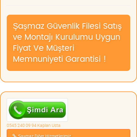
Şaşmaz Güvenlik Filesi Satış
ve Montajı Kurulumu Uygun
Fiyat Ve Müşteri
Memnuniyeti Garantisi !
0545 240 09 94 Kaplan Usta
Şaşmaz Diğer Hizmetlerimiz