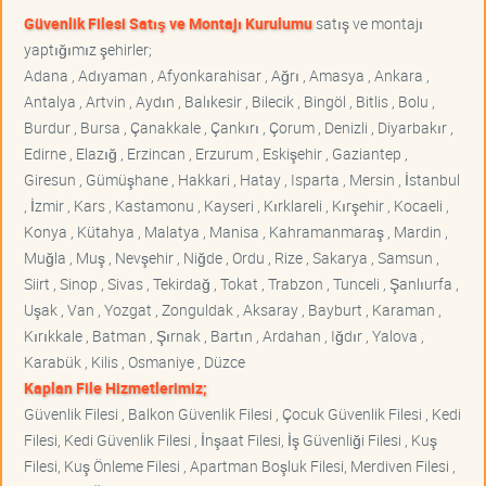
Güvenlik Filesi Satış ve Montajı Kurulumu
satış ve montajı
yaptığımız şehirler;
Adana , Adıyaman , Afyonkarahisar , Ağrı , Amasya , Ankara ,
Antalya , Artvin , Aydın , Balıkesir , Bilecik , Bingöl , Bitlis , Bolu ,
Burdur , Bursa , Çanakkale , Çankırı , Çorum , Denizli , Diyarbakır ,
Edirne , Elazığ , Erzincan , Erzurum , Eskişehir , Gaziantep ,
Giresun , Gümüşhane , Hakkari , Hatay , Isparta , Mersin , İstanbul
, İzmir , Kars , Kastamonu , Kayseri , Kırklareli , Kırşehir , Kocaeli ,
Konya , Kütahya , Malatya , Manisa , Kahramanmaraş , Mardin ,
Muğla , Muş , Nevşehir , Niğde , Ordu , Rize , Sakarya , Samsun ,
Siirt , Sinop , Sivas , Tekirdağ , Tokat , Trabzon , Tunceli , Şanlıurfa ,
Uşak , Van , Yozgat , Zonguldak , Aksaray , Bayburt , Karaman ,
Kırıkkale , Batman , Şırnak , Bartın , Ardahan , Iğdır , Yalova ,
Karabük , Kilis , Osmaniye , Düzce
Kaplan File Hizmetlerimiz;
Güvenlik Filesi , Balkon Güvenlik Filesi , Çocuk Güvenlik Filesi , Kedi
Filesi, Kedi Güvenlik Filesi , İnşaat Filesi, İş Güvenliği Filesi , Kuş
Filesi, Kuş Önleme Filesi , Apartman Boşluk Filesi, Merdiven Filesi ,