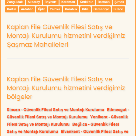
Zonguldak
Aksaray
Bayburt
Karaman
Kırıkkale
Batman
Şırnak
Bartın
Ardahan
Iğdır
Yalova
Karabük
Kilis
Osmaniye
Düzce
Kaplan File Güvenlik Filesi Satış ve
Montajı Kurulumu hizmetini verdiğimiz
Şaşmaz Mahalleleri
Kaplan File Güvenlik Filesi Satış ve
Montajı Kurulumu hizmetini verdiğimiz
bölgeler
Sincan - Güvenlik Filesi Satış ve Montajı Kurulumu
Etimesgut -
Güvenlik Filesi Satış ve Montajı Kurulumu
Yenikent - Güvenlik
Filesi Satış ve Montajı Kurulumu
Bağlıca - Güvenlik Filesi
Satış ve Montajı Kurulumu
Elvankent - Güvenlik Filesi Satış ve