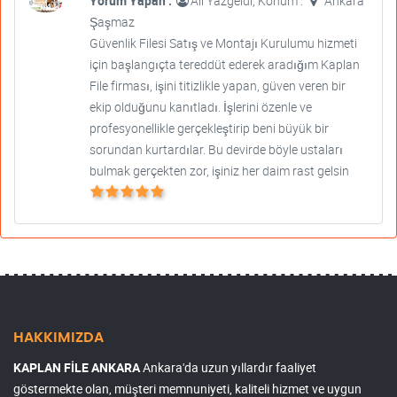
Yorum Yapan :
Ali Yazgeldi, Konum :
Ankara
Şaşmaz
Güvenlik Filesi Satış ve Montajı Kurulumu hizmeti
için başlangıçta tereddüt ederek aradığım Kaplan
File firması, işini titizlikle yapan, güven veren bir
ekip olduğunu kanıtladı. İşlerini özenle ve
profesyonellikle gerçekleştirip beni büyük bir
sorundan kurtardılar. Bu devirde böyle ustaları
bulmak gerçekten zor, işiniz her daim rast gelsin
HAKKIMIZDA
KAPLAN FİLE ANKARA
Ankara'da uzun yıllardır faaliyet
göstermekte olan, müşteri memnuniyeti, kaliteli hizmet ve uygun