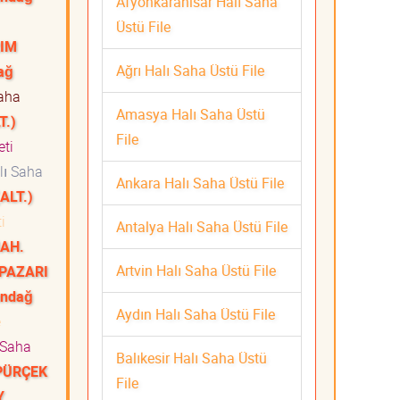
Afyonkarahisar Halı Saha
Üstü File
RIM
Ağrı Halı Saha Üstü File
ağ
aha
Amasya Halı Saha Üstü
T.)
File
meti
ı Saha
Ankara Halı Saha Üstü File
ALT.)
ti
Antalya Halı Saha Üstü File
AH.
Artvin Halı Saha Üstü File
NPAZARI
ındağ
Aydın Halı Saha Üstü File
e
 Saha
Balıkesir Halı Saha Üstü
PÜRÇEK
File
Y