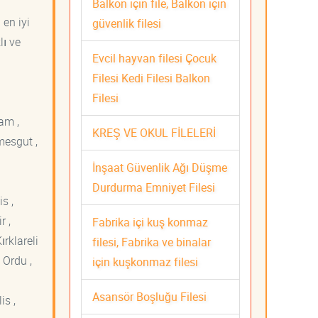
Balkon için file, Balkon için
 en iyi
güvenlik filesi
lı ve
Evcil hayvan filesi Çocuk
Filesi Kedi Filesi Balkon
Filesi
am ,
KREŞ VE OKUL FİLELERİ
mesgut ,
İnşaat Güvenlik Ağı Düşme
Durdurma Emniyet Filesi
s ,
r ,
Fabrika içi kuş konmaz
ırklareli
filesi, Fabrika ve binalar
 Ordu ,
için kuşkonmaz filesi
Asansör Boşluğu Filesi
is ,