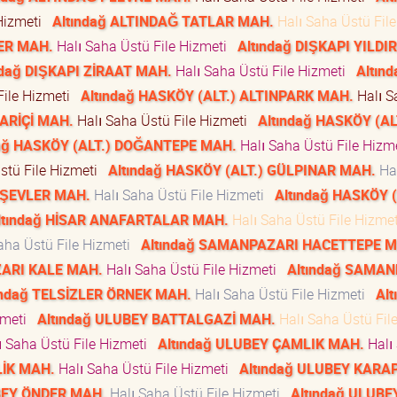
 Hizmeti
Altındağ ALTINDAĞ TATLAR MAH.
Halı Saha Üstü File
LER MAH.
Halı Saha Üstü File Hizmeti
Altındağ DIŞKAPI YILDI
ndağ DIŞKAPI ZİRAAT MAH.
Halı Saha Üstü File Hizmeti
Altınd
File Hizmeti
Altındağ HASKÖY (ALT.) ALTINPARK MAH.
Halı S
LARİÇİ MAH.
Halı Saha Üstü File Hizmeti
Altındağ HASKÖY (AL
dağ HASKÖY (ALT.) DOĞANTEPE MAH.
Halı Saha Üstü File Hiz
stü File Hizmeti
Altındağ HASKÖY (ALT.) GÜLPINAR MAH.
Hal
EŞEVLER MAH.
Halı Saha Üstü File Hizmeti
Altındağ HASKÖY (
ltındağ HİSAR ANAFARTALAR MAH.
Halı Saha Üstü File Hizme
aha Üstü File Hizmeti
Altındağ SAMANPAZARI HACETTEPE M
ZARI KALE MAH.
Halı Saha Üstü File Hizmeti
Altındağ SAMA
ındağ TELSİZLER ÖRNEK MAH.
Halı Saha Üstü File Hizmeti
Alt
izmeti
Altındağ ULUBEY BATTALGAZİ MAH.
Halı Saha Üstü Fil
ı Saha Üstü File Hizmeti
Altındağ ULUBEY ÇAMLIK MAH.
Halı
LİK MAH.
Halı Saha Üstü File Hizmeti
Altındağ ULUBEY KARA
BEY ÖNDER MAH.
Halı Saha Üstü File Hizmeti
Altındağ ULUBE