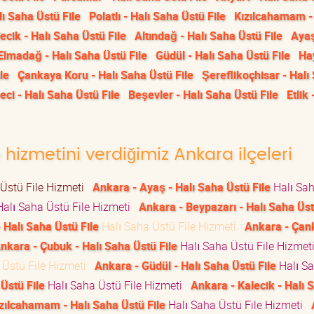
ı Saha Üstü File
Polatlı - Halı Saha Üstü File
Kızılcahamam - 
ecik - Halı Saha Üstü File
Altındağ - Halı Saha Üstü File
Ayaş
Elmadağ - Halı Saha Üstü File
Güdül - Halı Saha Üstü File
Ha
le
Çankaya Koru - Halı Saha Üstü File
Şereflikoçhisar - Halı
eci - Halı Saha Üstü File
Beşevler - Halı Saha Üstü File
Etlik 
 hizmetini verdiğimiz Ankara ilçeleri
Üstü File Hizmeti
Ankara - Ayaş - Halı Saha Üstü File
Halı Sa
alı Saha Üstü File Hizmeti
Ankara - Beypazarı - Halı Saha Üst
 Halı Saha Üstü File
Halı Saha Üstü File Hizmeti
Ankara - Çan
nkara - Çubuk - Halı Saha Üstü File
Halı Saha Üstü File Hizme
 Üstü File Hizmeti
Ankara - Güdül - Halı Saha Üstü File
Halı S
Üstü File
Halı Saha Üstü File Hizmeti
Ankara - Kalecik - Halı 
zılcahamam - Halı Saha Üstü File
Halı Saha Üstü File Hizmeti