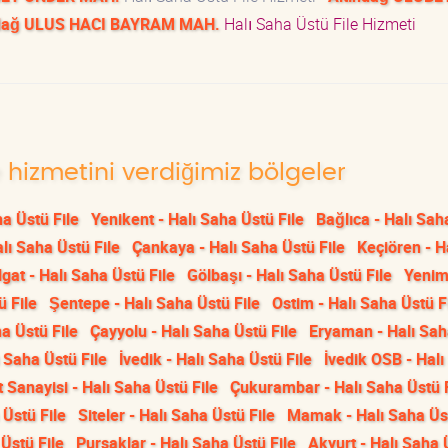
ndağ ULUS HACI BAYRAM MAH.
Halı Saha Üstü File Hizmeti
e hizmetini verdiğimiz bölgeler
ha Üstü File
Yenikent - Halı Saha Üstü File
Bağlıca - Halı Sah
lı Saha Üstü File
Çankaya - Halı Saha Üstü File
Keçiören - H
gat - Halı Saha Üstü File
Gölbaşı - Halı Saha Üstü File
Yenim
ü File
Şentepe - Halı Saha Üstü File
Ostim - Halı Saha Üstü F
a Üstü File
Çayyolu - Halı Saha Üstü File
Eryaman - Halı Sah
 Saha Üstü File
İvedik - Halı Saha Üstü File
İvedik OSB - Hal
 Sanayisi - Halı Saha Üstü File
Çukurambar - Halı Saha Üstü F
 Üstü File
Siteler - Halı Saha Üstü File
Mamak - Halı Saha Üst
Üstü File
Pursaklar - Halı Saha Üstü File
Akyurt - Halı Saha 