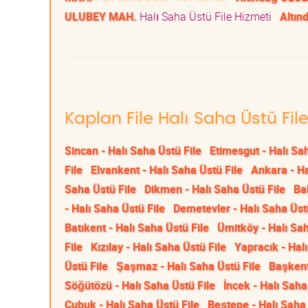
ULUBEY MAH.
Halı Saha Üstü File Hizmeti
Altı
Kaplan File Halı Saha Üstü Fil
Sincan - Halı Saha Üstü File
Etimesgut - Halı Sa
File
Elvankent - Halı Saha Üstü File
Ankara - Ha
Saha Üstü File
Dikmen - Halı Saha Üstü File
Bal
- Halı Saha Üstü File
Demetevler - Halı Saha Üst
Batıkent - Halı Saha Üstü File
Ümitköy - Halı Sah
File
Kızılay - Halı Saha Üstü File
Yapracık - Halı
Üstü File
Şaşmaz - Halı Saha Üstü File
Başkent
Söğütözü - Halı Saha Üstü File
İncek - Halı Saha
Çubuk - Halı Saha Üstü File
Beştepe - Halı Saha 