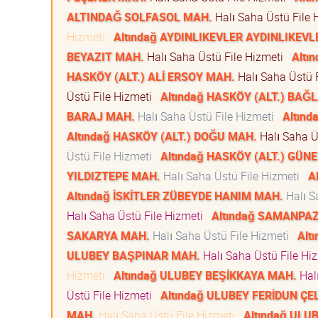
ALTINDAĞ SOLFASOL MAH.
Halı Saha Üstü File
Hizmeti
Altındağ AYDINLIKEVLER AYDINLIKEV
BEYAZIT MAH.
Halı Saha Üstü File Hizmeti
Altı
HASKÖY (ALT.) ALİ ERSOY MAH.
Halı Saha Üstü 
Üstü File Hizmeti
Altındağ HASKÖY (ALT.) BAĞ
BARAJ MAH.
Halı Saha Üstü File Hizmeti
Altın
Altındağ HASKÖY (ALT.) DOĞU MAH.
Halı Saha Ü
Üstü File Hizmeti
Altındağ HASKÖY (ALT.) GÜN
YILDIZTEPE MAH.
Halı Saha Üstü File Hizmeti
A
Altındağ İSKİTLER ZÜBEYDE HANIM MAH.
Halı S
Halı Saha Üstü File Hizmeti
Altındağ SAMANPA
SAKARYA MAH.
Halı Saha Üstü File Hizmeti
Alt
ULUBEY BAŞPINAR MAH.
Halı Saha Üstü File H
Hizmeti
Altındağ ULUBEY BEŞİKKAYA MAH.
Hal
Üstü File Hizmeti
Altındağ ULUBEY FERİDUN ÇE
MAH.
Halı Saha Üstü File Hizmeti
Altındağ ULU