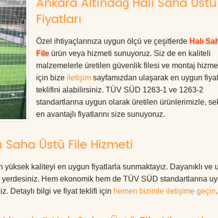
Ankara Altındağ Halı Saha Üstü 
Fiyatları
Özel ihtiyaçlarınıza uygun ölçü ve çeşitlerde
Halı Sa
File
ürün veya hizmeti sunuyoruz. Siz de en kaliteli
malzemelerle üretilen güvenlik filesi ve montaj hizmet
için bize
iletişim
sayfamızdan ulaşarak en uygun fiya
teklifini alabilirsiniz. TÜV SÜD 1263-1 ve 1263-2
standartlarına uygun olarak üretilen ürünlerimizle, se
en avantajlı fiyatlarını size sunuyoruz.
 Saha Üstü File Hizmeti
 yüksek kaliteyi en uygun fiyatlarla sunmaktayız. Dayanıklı ve 
oğru yerdesiniz. Hem ekonomik hem de TÜV SÜD standartlarına u
. Detaylı bilgi ve fiyat teklifi için
hemen bizimle iletişime geçin
.