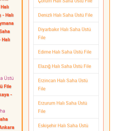
Çorum Halı Saha Üstü File
Halı
Denizli Halı Saha Üstü File
 - Halı
ymana
Diyarbakır Halı Saha Üstü
 Saha
File
- Halı
Edirne Halı Saha Üstü File
Elazığ Halı Saha Üstü File
ha Üstü
Erzincan Halı Saha Üstü
ü File
File
kaya -
ti
Erzurum Halı Saha Üstü
aha
File
Saha
Eskişehir Halı Saha Üstü
Ankara