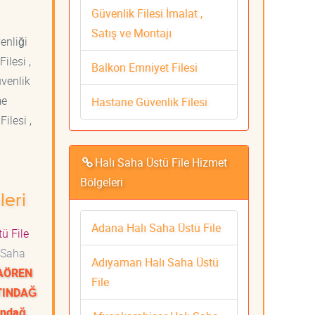
Güvenlik Filesi İmalat ,
Satış ve Montajı
venliği
ilesi ,
Balkon Emniyet Filesi
üvenlik
me
Hastane Güvenlik Filesi
ilesi ,
Halı Saha Üstü File Hizmet
Bölgeleri
leri
Adana Halı Saha Üstü File
ü File
 Saha
Adıyaman Halı Saha Üstü
CAÖREN
File
LTINDAĞ
ındağ