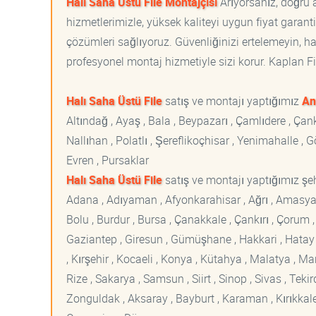
Halı Saha Üstü File Montajçısı
Arıyorsanız, doğru a
hizmetlerimizle, yüksek kaliteyi uygun fiyat garan
çözümleri sağlıyoruz. Güvenliğinizi ertelemeyin, ha
profesyonel montaj hizmetiyle sizi korur. Kaplan File
Halı Saha Üstü File
satış ve montajı yaptığımız
An
Altındağ , Ayaş , Bala , Beypazarı , Çamlıdere , Ç
Nallıhan , Polatlı , Şereflikoçhisar , Yenimahalle ,
Evren , Pursaklar
Halı Saha Üstü File
satış ve montajı yaptığımız şehi
Adana , Adıyaman , Afyonkarahisar , Ağrı , Amasya , An
Bolu , Burdur , Bursa , Çanakkale , Çankırı , Çorum , D
Gaziantep , Giresun , Gümüşhane , Hakkari , Hatay , I
, Kırşehir , Kocaeli , Konya , Kütahya , Malatya , 
Rize , Sakarya , Samsun , Siirt , Sinop , Sivas , Teki
Zonguldak , Aksaray , Bayburt , Karaman , Kırıkkale ,