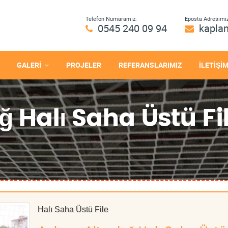
Telefon Numaramız:
Eposta Adresimiz
0545 240 09 94
kapla
GALERİ
PROJELER
REFERANSLARIMIZ
İLETİŞİ
 Halı Saha Üstü Fi
Halı Saha Üstü File