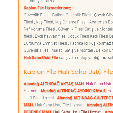
Osmaniye , Düzce
Kaplan File Hizmetlerimiz;
Güvenlik Filesi , Balkon Güvenlik Filesi , Çocuk Güven
Filesi , Kuş Filesi, Kuş Önleme Filesi , Apartman Boş
Raf Koruma Filesi , Güvenlik Filesi Satış ve Montajı
filesi , Evcil hayvan filesi Çocuk Filesi Kedi File
Durdurma Emniyet Filesi , Fabrika içi kuş konmaz fi
Güvenlik Filesi İmalat , Satış ve Montajı , Balkon E
Halı Saha Üstü File
satış ve montajı yaptığımız şehi
Kaplan File Halı Saha Üstü Fil
Altındağ ALTINDAĞ AKTAŞ MAH.
Halı Saha Üstü
Hizmeti
Altındağ ALTINDAĞ AYDINCIK MAH.
Hal
Üstü File Hizmeti
Altındağ ALTINDAĞ GÜLTEPE
MAH.
Halı Saha Üstü File Hizmeti
Altındağ ALT
PEÇENEK MAH.
Halı Saha Üstü File Hizmeti
Alt