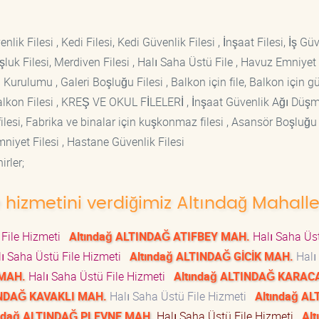
lik Filesi , Kedi Filesi, Kedi Güvenlik Filesi , İnşaat Filesi, İş Gü
luk Filesi, Merdiven Filesi , Halı Saha Üstü File , Havuz Emniyet F
 Kurulumu , Galeri Boşluğu Filesi , Balkon için file, Balkon için g
si Balkon Filesi , KREŞ VE OKUL FİLELERİ , İnşaat Güvenlik Ağı Düş
lesi, Fabrika ve binalar için kuşkonmaz filesi , Asansör Boşluğu F
mniyet Filesi , Hastane Güvenlik Filesi
rler;
e hizmetini verdiğimiz Altındağ Mahalle
 File Hizmeti
Altındağ ALTINDAĞ ATIFBEY MAH.
Halı Saha Üst
ı Saha Üstü File Hizmeti
Altındağ ALTINDAĞ GİCİK MAH.
Halı
 MAH.
Halı Saha Üstü File Hizmeti
Altındağ ALTINDAĞ KARA
INDAĞ KAVAKLI MAH.
Halı Saha Üstü File Hizmeti
Altındağ A
ındağ ALTINDAĞ PLEVNE MAH.
Halı Saha Üstü File Hizmeti
Alt