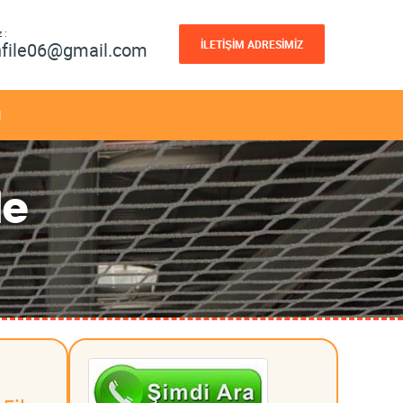
 :
İLETİŞİM ADRESİMİZ
nfile06@gmail.com
M
le