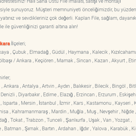
drestesiniz! Halı Saha Üstü File imalatı, satışı ve montajı
tisiyle sunuyoruz. Müşteri memnuniyeti önceliğimizdir, bu yüzden
yatınız ve sevdikleriniz çok değerli. Kaplan File, sağlam, dayanık
 ile güvenliğinizi garanti altına alın!
kara
İlçeleri;
ankaya , Çubuk , Elmadağ , Güdül , Haymana , Kalecik , Kızılcaham
 Gölbaşı / Ankara , Keçiören , Mamak , Sincan , Kazan , Akyurt , Eti
rler;
kara , Antalya , Artvin , Aydın , Balıkesir , Bilecik , Bingöl , Bitli
enizli , Diyarbakır , Edirne , Elazığ , Erzincan , Erzurum , Eskişehi
sparta , Mersin , İstanbul , İzmir , Kars , Kastamonu , Kayseri , K
Manisa , Kahramanmaraş , Mardin , Muğla , Muş , Nevşehir , Niğde ,
rdağ , Tokat , Trabzon , Tunceli , Şanlıurfa , Uşak , Van , Yozgat ,
 Batman , Şırnak , Bartın , Ardahan , Iğdır , Yalova , Karabük , Kil