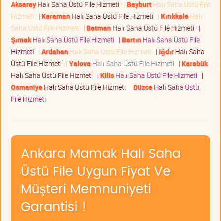
Aksaray
Halı Saha Üstü File Hizmeti
|
Bayburt
Halı Saha Üstü File
Hizmeti
|
Karaman
Halı Saha Üstü File Hizmeti
|
Kırıkkale
Halı
Saha Üstü File Hizmeti
|
Batman
Halı Saha Üstü File Hizmeti
|
Şırnak
Halı Saha Üstü File Hizmeti
|
Bartın
Halı Saha Üstü File
Hizmeti
|
Ardahan
Halı Saha Üstü File Hizmeti
|
Iğdır
Halı Saha
Üstü File Hizmeti
|
Yalova
Halı Saha Üstü File Hizmeti
|
Karabük
Halı Saha Üstü File Hizmeti
|
Kilis
Halı Saha Üstü File Hizmeti
|
Osmaniye
Halı Saha Üstü File Hizmeti
|
Düzce
Halı Saha Üstü
File Hizmeti
Ankara Mamak Halı Saha
Üstü File Uygun Fiyat Ve
Müşteri Memnuniyeti
Garantisi !