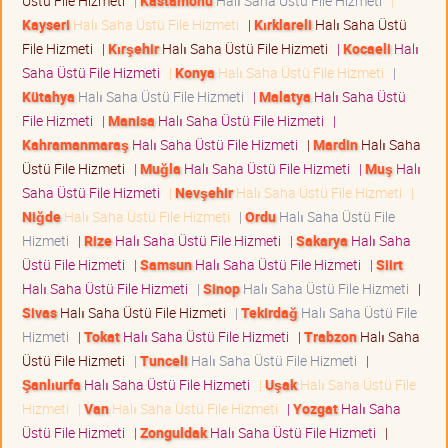
Üstü File Hizmeti
|
Kastamonu
Halı Saha Üstü File Hizmeti
|
Kayseri
Halı Saha Üstü File Hizmeti
|
Kırklareli
Halı Saha Üstü
File Hizmeti
|
Kırşehir
Halı Saha Üstü File Hizmeti
|
Kocaeli
Halı
Saha Üstü File Hizmeti
|
Konya
Halı Saha Üstü File Hizmeti
|
Kütahya
Halı Saha Üstü File Hizmeti
|
Malatya
Halı Saha Üstü
File Hizmeti
|
Manisa
Halı Saha Üstü File Hizmeti
|
Kahramanmaraş
Halı Saha Üstü File Hizmeti
|
Mardin
Halı Saha
Üstü File Hizmeti
|
Muğla
Halı Saha Üstü File Hizmeti
|
Muş
Halı
Saha Üstü File Hizmeti
|
Nevşehir
Halı Saha Üstü File Hizmeti
|
Niğde
Halı Saha Üstü File Hizmeti
|
Ordu
Halı Saha Üstü File
Hizmeti
|
Rize
Halı Saha Üstü File Hizmeti
|
Sakarya
Halı Saha
Üstü File Hizmeti
|
Samsun
Halı Saha Üstü File Hizmeti
|
Siirt
Halı Saha Üstü File Hizmeti
|
Sinop
Halı Saha Üstü File Hizmeti
|
Sivas
Halı Saha Üstü File Hizmeti
|
Tekirdağ
Halı Saha Üstü File
Hizmeti
|
Tokat
Halı Saha Üstü File Hizmeti
|
Trabzon
Halı Saha
Üstü File Hizmeti
|
Tunceli
Halı Saha Üstü File Hizmeti
|
Şanlıurfa
Halı Saha Üstü File Hizmeti
|
Uşak
Halı Saha Üstü File
Hizmeti
|
Van
Halı Saha Üstü File Hizmeti
|
Yozgat
Halı Saha
Üstü File Hizmeti
|
Zonguldak
Halı Saha Üstü File Hizmeti
|