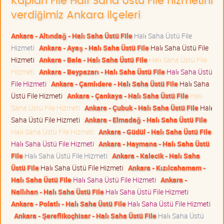
Kaplan File Halı Saha Üstü File hizmetini
verdiğimiz Ankara ilçeleri
Ankara - Altındağ - Halı Saha Üstü File
Halı Saha Üstü File
Hizmeti
Ankara - Ayaş - Halı Saha Üstü File
Halı Saha Üstü File
Hizmeti
Ankara - Bala - Halı Saha Üstü File
Halı Saha Üstü File
Hizmeti
Ankara - Beypazarı - Halı Saha Üstü File
Halı Saha Üstü
File Hizmeti
Ankara - Çamlıdere - Halı Saha Üstü File
Halı Saha
Üstü File Hizmeti
Ankara - Çankaya - Halı Saha Üstü File
Halı
Saha Üstü File Hizmeti
Ankara - Çubuk - Halı Saha Üstü File
Halı
Saha Üstü File Hizmeti
Ankara - Elmadağ - Halı Saha Üstü File
Halı Saha Üstü File Hizmeti
Ankara - Güdül - Halı Saha Üstü File
Halı Saha Üstü File Hizmeti
Ankara - Haymana - Halı Saha Üstü
File
Halı Saha Üstü File Hizmeti
Ankara - Kalecik - Halı Saha
Üstü File
Halı Saha Üstü File Hizmeti
Ankara - Kızılcahamam -
Halı Saha Üstü File
Halı Saha Üstü File Hizmeti
Ankara -
Nallıhan - Halı Saha Üstü File
Halı Saha Üstü File Hizmeti
Ankara - Polatlı - Halı Saha Üstü File
Halı Saha Üstü File Hizmeti
Ankara - Şereflikoçhisar - Halı Saha Üstü File
Halı Saha Üstü