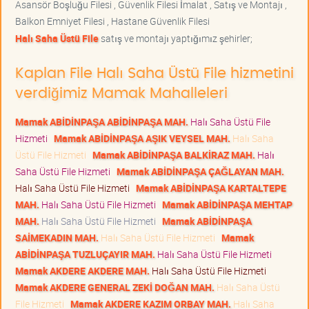
Asansör Boşluğu Filesi , Güvenlik Filesi İmalat , Satış ve Montajı ,
Balkon Emniyet Filesi , Hastane Güvenlik Filesi
Halı Saha Üstü File
satış ve montajı yaptığımız şehirler;
Kaplan File Halı Saha Üstü File hizmetini
verdiğimiz Mamak Mahalleleri
Mamak ABİDİNPAŞA ABİDİNPAŞA MAH.
Halı Saha Üstü File
Hizmeti
Mamak ABİDİNPAŞA AŞIK VEYSEL MAH.
Halı Saha
Üstü File Hizmeti
Mamak ABİDİNPAŞA BALKİRAZ MAH.
Halı
Saha Üstü File Hizmeti
Mamak ABİDİNPAŞA ÇAĞLAYAN MAH.
Halı Saha Üstü File Hizmeti
Mamak ABİDİNPAŞA KARTALTEPE
MAH.
Halı Saha Üstü File Hizmeti
Mamak ABİDİNPAŞA MEHTAP
MAH.
Halı Saha Üstü File Hizmeti
Mamak ABİDİNPAŞA
SAİMEKADIN MAH.
Halı Saha Üstü File Hizmeti
Mamak
ABİDİNPAŞA TUZLUÇAYIR MAH.
Halı Saha Üstü File Hizmeti
Mamak AKDERE AKDERE MAH.
Halı Saha Üstü File Hizmeti
Mamak AKDERE GENERAL ZEKİ DOĞAN MAH.
Halı Saha Üstü
File Hizmeti
Mamak AKDERE KAZIM ORBAY MAH.
Halı Saha