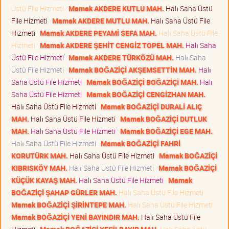
Üstü File Hizmeti
Mamak AKDERE KUTLU MAH.
Halı Saha Üstü
File Hizmeti
Mamak AKDERE MUTLU MAH.
Halı Saha Üstü File
Hizmeti
Mamak AKDERE PEYAMİ SEFA MAH.
Halı Saha Üstü File
Hizmeti
Mamak AKDERE ŞEHİT CENGİZ TOPEL MAH.
Halı Saha
Üstü File Hizmeti
Mamak AKDERE TÜRKÖZÜ MAH.
Halı Saha
Üstü File Hizmeti
Mamak BOĞAZİÇİ AKŞEMSETTİN MAH.
Halı
Saha Üstü File Hizmeti
Mamak BOĞAZİÇİ BOĞAZİÇİ MAH.
Halı
Saha Üstü File Hizmeti
Mamak BOĞAZİÇİ CENGİZHAN MAH.
Halı Saha Üstü File Hizmeti
Mamak BOĞAZİÇİ DURALİ ALIÇ
MAH.
Halı Saha Üstü File Hizmeti
Mamak BOĞAZİÇİ DUTLUK
MAH.
Halı Saha Üstü File Hizmeti
Mamak BOĞAZİÇİ EGE MAH.
Halı Saha Üstü File Hizmeti
Mamak BOĞAZİÇİ FAHRİ
KORUTÜRK MAH.
Halı Saha Üstü File Hizmeti
Mamak BOĞAZİÇİ
KIBRISKÖY MAH.
Halı Saha Üstü File Hizmeti
Mamak BOĞAZİÇİ
KÜÇÜK KAYAŞ MAH.
Halı Saha Üstü File Hizmeti
Mamak
BOĞAZİÇİ ŞAHAP GÜRLER MAH.
Halı Saha Üstü File Hizmeti
Mamak BOĞAZİÇİ ŞİRİNTEPE MAH.
Halı Saha Üstü File Hizmeti
Mamak BOĞAZİÇİ YENİ BAYINDIR MAH.
Halı Saha Üstü File