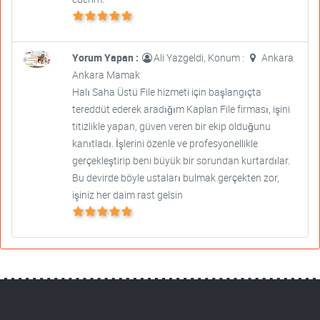
Yorum Yapan :
Ali Yazgeldi, Konum :
Ankara
Ankara Mamak
Halı Saha Üstü File hizmeti için başlangıçta
tereddüt ederek aradığım Kaplan File firması, işini
titizlikle yapan, güven veren bir ekip olduğunu
kanıtladı. İşlerini özenle ve profesyonellikle
gerçekleştirip beni büyük bir sorundan kurtardılar.
Bu devirde böyle ustaları bulmak gerçekten zor,
işiniz her daim rast gelsin