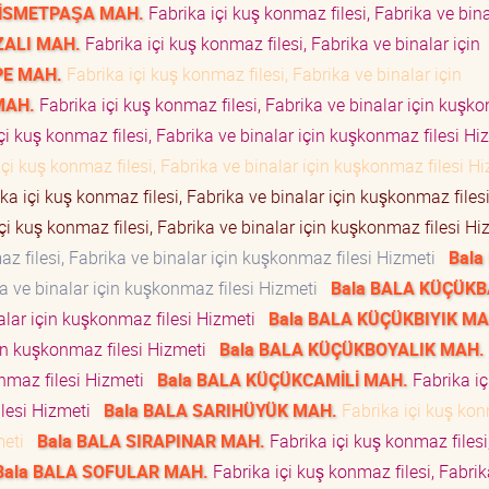
 İSMETPAŞA MAH.
Fabrika içi kuş konmaz filesi, Fabrika ve bina
ZALI MAH.
Fabrika içi kuş konmaz filesi, Fabrika ve binalar için
PE MAH.
Fabrika içi kuş konmaz filesi, Fabrika ve binalar için
MAH.
Fabrika içi kuş konmaz filesi, Fabrika ve binalar için kuş
çi kuş konmaz filesi, Fabrika ve binalar için kuşkonmaz filesi H
çi kuş konmaz filesi, Fabrika ve binalar için kuşkonmaz filesi 
ka içi kuş konmaz filesi, Fabrika ve binalar için kuşkonmaz files
çi kuş konmaz filesi, Fabrika ve binalar için kuşkonmaz filesi H
z filesi, Fabrika ve binalar için kuşkonmaz filesi Hizmeti
Bala
ka ve binalar için kuşkonmaz filesi Hizmeti
Bala BALA KÜÇÜK
nalar için kuşkonmaz filesi Hizmeti
Bala BALA KÜÇÜKBIYIK MA
için kuşkonmaz filesi Hizmeti
Bala BALA KÜÇÜKBOYALIK MAH.
konmaz filesi Hizmeti
Bala BALA KÜÇÜKCAMİLİ MAH.
Fabrika iç
ilesi Hizmeti
Bala BALA SARIHÜYÜK MAH.
Fabrika içi kuş ko
zmeti
Bala BALA SIRAPINAR MAH.
Fabrika içi kuş konmaz filesi
Bala BALA SOFULAR MAH.
Fabrika içi kuş konmaz filesi, Fabrik