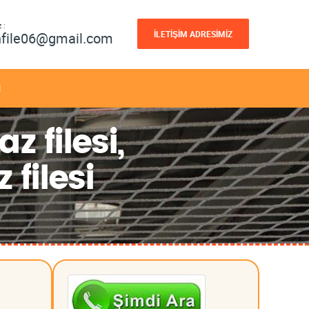
 :
İLETİŞİM ADRESİMİZ
nfile06@gmail.com
M
 filesi,
filesi