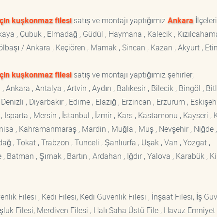
için kuşkonmaz filesi
satış ve montajı yaptığımız
Ankara
İlçeleri
ankaya , Çubuk , Elmadağ , Güdül , Haymana , Kalecik , Kızılcaham
 Gölbaşı / Ankara , Keçiören , Mamak , Sincan , Kazan , Akyurt , Eti
için kuşkonmaz filesi
satış ve montajı yaptığımız şehirler;
kara , Antalya , Artvin , Aydın , Balıkesir , Bilecik , Bingöl , Bitli
enizli , Diyarbakır , Edirne , Elazığ , Erzincan , Erzurum , Eskişehi
sparta , Mersin , İstanbul , İzmir , Kars , Kastamonu , Kayseri , K
Manisa , Kahramanmaraş , Mardin , Muğla , Muş , Nevşehir , Niğde ,
rdağ , Tokat , Trabzon , Tunceli , Şanlıurfa , Uşak , Van , Yozgat ,
 Batman , Şırnak , Bartın , Ardahan , Iğdır , Yalova , Karabük , Kil
lik Filesi , Kedi Filesi, Kedi Güvenlik Filesi , İnşaat Filesi, İş Gü
luk Filesi, Merdiven Filesi , Halı Saha Üstü File , Havuz Emniyet F