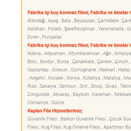
Fabrika içi kuş konmaz filesi, Fabrika ve binalar 
Altındağ , Ayaş , Bala , Beypazarı , Çamlıdere , Ç
Nallıhan , Polatlı , Şereflikoçhisar , Yenimahalle ,
Evren , Pursaklar
Fabrika içi kuş konmaz filesi, Fabrika ve binalar 
Adana , Adıyaman , Afyonkarahisar , Ağrı , Amasya , An
Bolu , Burdur , Bursa , Çanakkale , Çankırı , Çorum , D
Gaziantep , Giresun , Gümüşhane , Hakkari , Hatay , I
, Kırşehir , Kocaeli , Konya , Kütahya , Malatya , 
Rize , Sakarya , Samsun , Siirt , Sinop , Sivas , Teki
Zonguldak , Aksaray , Bayburt , Karaman , Kırıkkale ,
Osmaniye , Düzce
Kaplan File Hizmetlerimiz;
Güvenlik Filesi , Balkon Güvenlik Filesi , Çocuk Güven
Filesi , Kuş Filesi, Kuş Önleme Filesi , Apartman Boş