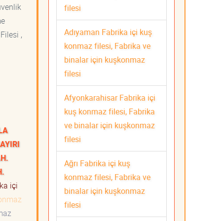
üvenlik
filesi
me
Adıyaman Fabrika içi kuş
ilesi ,
konmaz filesi, Fabrika ve
binalar için kuşkonmaz
filesi
Afyonkarahisar Fabrika içi
kuş konmaz filesi, Fabrika
ve binalar için kuşkonmaz
LA
filesi
AYIRI
H.
Ağrı Fabrika içi kuş
H.
konmaz filesi, Fabrika ve
ka içi
binalar için kuşkonmaz
konmaz
filesi
nmaz