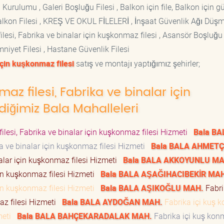
 Kurulumu , Galeri Boşluğu Filesi , Balkon için file, Balkon için g
si Balkon Filesi , KREŞ VE OKUL FİLELERİ , İnşaat Güvenlik Ağı Düş
lesi, Fabrika ve binalar için kuşkonmaz filesi , Asansör Boşluğu F
mniyet Filesi , Hastane Güvenlik Filesi
için kuşkonmaz filesi
satış ve montajı yaptığımız şehirler;
maz filesi, Fabrika ve binalar için
diğimiz Bala Mahalleleri
ilesi, Fabrika ve binalar için kuşkonmaz filesi Hizmeti
Bala BA
ka ve binalar için kuşkonmaz filesi Hizmeti
Bala BALA AHMETÇ
nalar için kuşkonmaz filesi Hizmeti
Bala BALA AKKOYUNLU MA
için kuşkonmaz filesi Hizmeti
Bala BALA AŞAĞIHACIBEKİR MA
için kuşkonmaz filesi Hizmeti
Bala BALA AŞIKOĞLU MAH.
Fabri
az filesi Hizmeti
Bala BALA AYDOĞAN MAH.
Fabrika içi kuş 
zmeti
Bala BALA BAHÇEKARADALAK MAH.
Fabrika içi kuş ko