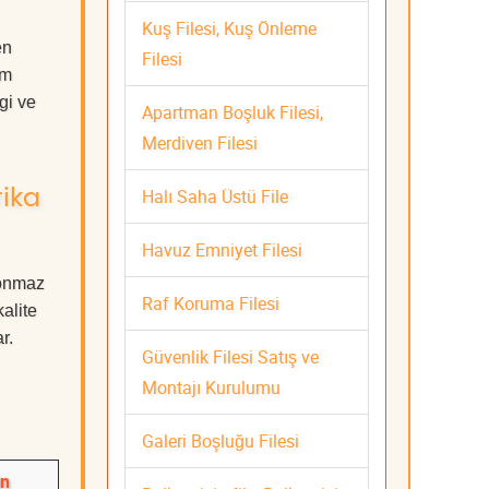
Kuş Filesi, Kuş Önleme
en
Filesi
em
gi ve
Apartman Boşluk Filesi,
Merdiven Filesi
Halı Saha Üstü File
rika
Havuz Emniyet Filesi
konmaz
Raf Koruma Filesi
kalite
r.
Güvenlik Filesi Satış ve
Montajı Kurulumu
Galeri Boşluğu Filesi
in