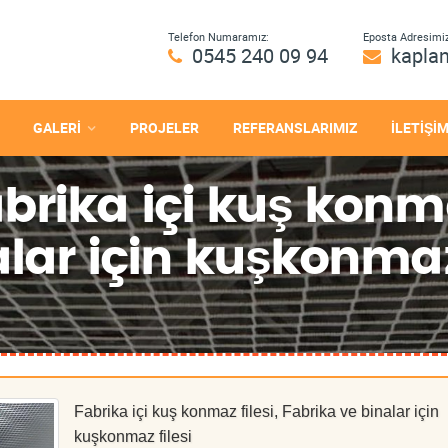
Telefon Numaramız:
Eposta Adresimiz
0545 240 09 94
kapla
GALERİ
PROJELER
REFERANSLARIMIZ
İLETİŞİ
rika içi kuş konmaz
lar için kuşkonmaz 
Fabrika içi kuş konmaz filesi, Fabrika ve binalar için
kuşkonmaz filesi