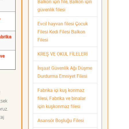
Balkon için file, Balkon için
güvenlik filesi
,
Evcil hayvan filesi Çocuk
Filesi Kedi Filesi Balkon
abrika
Filesi
KREŞ VE OKUL FİLELERİ
 ve
İnşaat Güvenlik Ağı Düşme
Durdurma Emniyet Filesi
Fabrika içi kuş konmaz
!
filesi, Fabrika ve binalar
ksek
için kuşkonmaz filesi
oruz.
taj
Asansör Boşluğu Filesi