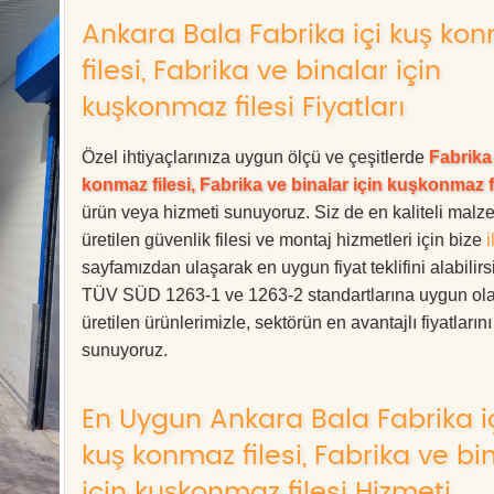
Ankara Bala Fabrika içi kuş ko
filesi, Fabrika ve binalar için
kuşkonmaz filesi Fiyatları
Özel ihtiyaçlarınıza uygun ölçü ve çeşitlerde
Fabrika 
konmaz filesi, Fabrika ve binalar için kuşkonmaz f
ürün veya hizmeti sunuyoruz. Siz de en kaliteli malz
üretilen güvenlik filesi ve montaj hizmetleri için bize
i
sayfamızdan ulaşarak en uygun fiyat teklifini alabilirs
TÜV SÜD 1263-1 ve 1263-2 standartlarına uygun ol
üretilen ürünlerimizle, sektörün en avantajlı fiyatlarını
sunuyoruz.
En Uygun Ankara Bala Fabrika i
kuş konmaz filesi, Fabrika ve bi
için kuşkonmaz filesi Hizmeti