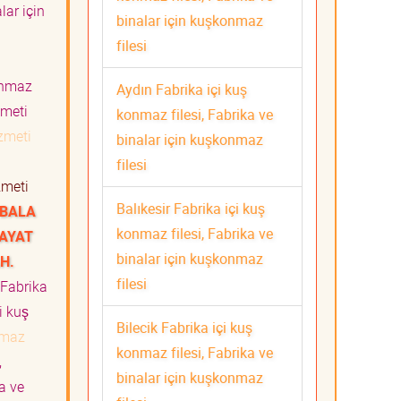
lar için
binalar için kuşkonmaz
filesi
konmaz
Aydın Fabrika içi kuş
izmeti
konmaz filesi, Fabrika ve
Hizmeti
binalar için kuşkonmaz
i
filesi
izmeti
Balıkesir Fabrika içi kuş
 BALA
konmaz filesi, Fabrika ve
BAYAT
binalar için kuşkonmaz
H.
filesi
Fabrika
i kuş
Bilecik Fabrika içi kuş
nmaz
konmaz filesi, Fabrika ve
,
binalar için kuşkonmaz
a ve