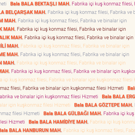
zmeti
Bala BALA BEKTAŞLI MAH.
Fabrika içi kuş konmaz filesi,
ALA BELÇARŞAK MAH.
Fabrika içi kuş konmaz filesi, Fabrika ve 
AM MAH.
Fabrika içi kuş konmaz filesi, Fabrika ve binalar için
K MAH.
Fabrika içi kuş konmaz filesi, Fabrika ve binalar için
ALIK MAH.
Fabrika içi kuş konmaz filesi, Fabrika ve binalar için
İLİ MAH.
Fabrika içi kuş konmaz filesi, Fabrika ve binalar için
ME MAH.
Fabrika içi kuş konmaz filesi, Fabrika ve binalar için
N MAH.
Fabrika içi kuş konmaz filesi, Fabrika ve binalar için
MAH.
Fabrika içi kuş konmaz filesi, Fabrika ve binalar için kuş
 içi kuş konmaz filesi, Fabrika ve binalar için kuşkonmaz filesi
maz filesi, Fabrika ve binalar için kuşkonmaz filesi Hizmeti
Ba
Fabrika ve binalar için kuşkonmaz filesi Hizmeti
Bala BALA ERG
nalar için kuşkonmaz filesi Hizmeti
Bala BALA GÖZTEPE MAH.
konmaz filesi Hizmeti
Bala BALA GÜLBAĞI MAH.
Fabrika içi kuş
ilesi Hizmeti
Bala BALA HAMİDİYE MAH.
Fabrika içi kuş konmaz
Bala BALA HANBURUN MAH.
Fabrika içi kuş konmaz filesi, Fab