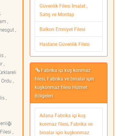
Güvenlik Filesi İmalat ,
;
Satış ve Montajı
am ,
Balkon Emniyet Filesi
mesgut ,
Hastane Güvenlik Filesi
s ,
r ,
Fabrika içi kuş konmaz
ırklareli
filesi, Fabrika ve binalar için
 Ordu ,
kuşkonmaz filesi Hizmet
Bölgeleri
is ,
Adana Fabrika içi kuş
venliği
konmaz filesi, Fabrika ve
ilesi ,
binalar için kuşkonmaz