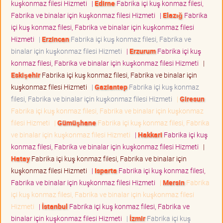
kuşkonmaz filesi Hizmeti
|
Edirne
Fabrika içi kuş konmaz filesi,
Fabrika ve binalar için kuşkonmaz filesi Hizmeti
|
Elazığ
Fabrika
içi kuş konmaz filesi, Fabrika ve binalar için kuşkonmaz filesi
Hizmeti
|
Erzincan
Fabrika içi kuş konmaz filesi, Fabrika ve
binalar için kuşkonmaz filesi Hizmeti
|
Erzurum
Fabrika içi kuş
konmaz filesi, Fabrika ve binalar için kuşkonmaz filesi Hizmeti
|
Eskişehir
Fabrika içi kuş konmaz filesi, Fabrika ve binalar için
kuşkonmaz filesi Hizmeti
|
Gaziantep
Fabrika içi kuş konmaz
filesi, Fabrika ve binalar için kuşkonmaz filesi Hizmeti
|
Giresun
Fabrika içi kuş konmaz filesi, Fabrika ve binalar için kuşkonmaz
filesi Hizmeti
|
Gümüşhane
Fabrika içi kuş konmaz filesi, Fabrika
ve binalar için kuşkonmaz filesi Hizmeti
|
Hakkari
Fabrika içi kuş
konmaz filesi, Fabrika ve binalar için kuşkonmaz filesi Hizmeti
|
Hatay
Fabrika içi kuş konmaz filesi, Fabrika ve binalar için
kuşkonmaz filesi Hizmeti
|
Isparta
Fabrika içi kuş konmaz filesi,
Fabrika ve binalar için kuşkonmaz filesi Hizmeti
|
Mersin
Fabrika
içi kuş konmaz filesi, Fabrika ve binalar için kuşkonmaz filesi
Hizmeti
|
İstanbul
Fabrika içi kuş konmaz filesi, Fabrika ve
binalar için kuşkonmaz filesi Hizmeti
|
İzmir
Fabrika içi kuş