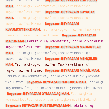
kuşkonmaz filesi Hizmeti
Beypazarı BEYPAZARI KURTULUŞ
MAH.
Fabrika içi kuş konmaz filesi, Fabrika ve binalar için
kuşkonmaz filesi Hizmeti
Beypazarı BEYPAZARI KUYUCAK
MAH.
Fabrika içi kuş konmaz filesi, Fabrika ve binalar için
kuşkonmaz filesi Hizmeti
Beypazarı BEYPAZARI
KUYUMCUTEKKE MAH.
Fabrika içi kuş konmaz filesi, Fabrika ve
binalar için kuşkonmaz filesi Hizmeti
Beypazarı BEYPAZARI
MACUN MAH.
Fabrika içi kuş konmaz filesi, Fabrika ve binalar için
kuşkonmaz filesi Hizmeti
Beypazarı BEYPAZARI MAHMUTLAR
MAH.
Fabrika içi kuş konmaz filesi, Fabrika ve binalar için
kuşkonmaz filesi Hizmeti
Beypazarı BEYPAZARI MENÇELER
MAH.
Fabrika içi kuş konmaz filesi, Fabrika ve binalar için
kuşkonmaz filesi Hizmeti
Beypazarı BEYPAZARI MİKAİL MAH.
Fabrika içi kuş konmaz filesi, Fabrika ve binalar için kuşkonmaz
filesi Hizmeti
Beypazarı BEYPAZARI NUHHOCA MAH.
Fabrika içi
kuş konmaz filesi, Fabrika ve binalar için kuşkonmaz filesi Hizmeti
Beypazarı BEYPAZARI OYMAAĞAÇ MAH.
Fabrika içi kuş
konmaz filesi, Fabrika ve binalar için kuşkonmaz filesi Hizmeti
Beypazarı BEYPAZARI RÜSTEMPAŞA MAH.
Fabrika içi kuş