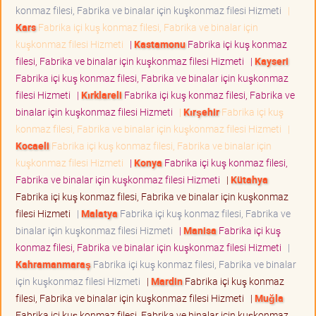
konmaz filesi, Fabrika ve binalar için kuşkonmaz filesi Hizmeti
|
Kars
Fabrika içi kuş konmaz filesi, Fabrika ve binalar için
kuşkonmaz filesi Hizmeti
|
Kastamonu
Fabrika içi kuş konmaz
filesi, Fabrika ve binalar için kuşkonmaz filesi Hizmeti
|
Kayseri
Fabrika içi kuş konmaz filesi, Fabrika ve binalar için kuşkonmaz
filesi Hizmeti
|
Kırklareli
Fabrika içi kuş konmaz filesi, Fabrika ve
binalar için kuşkonmaz filesi Hizmeti
|
Kırşehir
Fabrika içi kuş
konmaz filesi, Fabrika ve binalar için kuşkonmaz filesi Hizmeti
|
Kocaeli
Fabrika içi kuş konmaz filesi, Fabrika ve binalar için
kuşkonmaz filesi Hizmeti
|
Konya
Fabrika içi kuş konmaz filesi,
Fabrika ve binalar için kuşkonmaz filesi Hizmeti
|
Kütahya
Fabrika içi kuş konmaz filesi, Fabrika ve binalar için kuşkonmaz
filesi Hizmeti
|
Malatya
Fabrika içi kuş konmaz filesi, Fabrika ve
binalar için kuşkonmaz filesi Hizmeti
|
Manisa
Fabrika içi kuş
konmaz filesi, Fabrika ve binalar için kuşkonmaz filesi Hizmeti
|
Kahramanmaraş
Fabrika içi kuş konmaz filesi, Fabrika ve binalar
için kuşkonmaz filesi Hizmeti
|
Mardin
Fabrika içi kuş konmaz
filesi, Fabrika ve binalar için kuşkonmaz filesi Hizmeti
|
Muğla
Fabrika içi kuş konmaz filesi, Fabrika ve binalar için kuşkonmaz