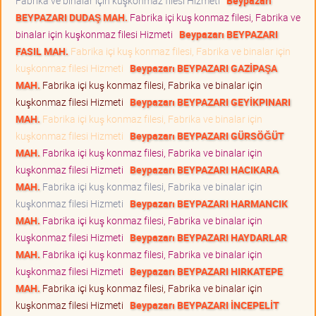
Fabrika ve binalar için kuşkonmaz filesi Hizmeti
Beypazarı
BEYPAZARI DUDAŞ MAH.
Fabrika içi kuş konmaz filesi, Fabrika ve
binalar için kuşkonmaz filesi Hizmeti
Beypazarı BEYPAZARI
FASIL MAH.
Fabrika içi kuş konmaz filesi, Fabrika ve binalar için
kuşkonmaz filesi Hizmeti
Beypazarı BEYPAZARI GAZİPAŞA
MAH.
Fabrika içi kuş konmaz filesi, Fabrika ve binalar için
kuşkonmaz filesi Hizmeti
Beypazarı BEYPAZARI GEYİKPINARI
MAH.
Fabrika içi kuş konmaz filesi, Fabrika ve binalar için
kuşkonmaz filesi Hizmeti
Beypazarı BEYPAZARI GÜRSÖĞÜT
MAH.
Fabrika içi kuş konmaz filesi, Fabrika ve binalar için
kuşkonmaz filesi Hizmeti
Beypazarı BEYPAZARI HACIKARA
MAH.
Fabrika içi kuş konmaz filesi, Fabrika ve binalar için
kuşkonmaz filesi Hizmeti
Beypazarı BEYPAZARI HARMANCIK
MAH.
Fabrika içi kuş konmaz filesi, Fabrika ve binalar için
kuşkonmaz filesi Hizmeti
Beypazarı BEYPAZARI HAYDARLAR
MAH.
Fabrika içi kuş konmaz filesi, Fabrika ve binalar için
kuşkonmaz filesi Hizmeti
Beypazarı BEYPAZARI HIRKATEPE
MAH.
Fabrika içi kuş konmaz filesi, Fabrika ve binalar için
kuşkonmaz filesi Hizmeti
Beypazarı BEYPAZARI İNCEPELİT