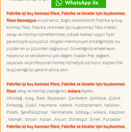
Fabrika içi kuş konmaz filesi, Fabrika ve binalar için kuşkonmaz
filesi Montajçısı
Arıyorsanız, doğru adrestesiniz! Fabrika içi kuş
konmaz filesi, Fabrika ve binalar için kuşkonmaz filesi imalatı,
satışı ve montajı hizmetlerimizle, yüksek kaliteyi uygun fiyat
garantisiyle sunuyoruz. Müşteri memnuniyeti önceliğimizdir, bu
yüzden en iyi çözümleri sağlıyoruz. Güvenliğinizi ertelemeyin,
hayatınız ve sevdikleriniz çok değerli. Kaplan File, sağlam,
dayanıklı ve profesyonel montaj hizmetiyle sizi korur. Kaplan File
ile güvenliğinizi garanti altına alın!
Fabrika içi kuş konmaz filesi, Fabrika ve binalar için kuşkonmaz
filesi
satış ve montajı yaptığımız
Ankara
İlçeleri;
Altındağ , Ayaş , Bala , Beypazarı , Çamlıdere , Çankaya , Çubuk ,
Elmadağ , Güdül , Haymana , Kalecik , Kızılcahamam , Nallıhan ,
Polatlı , Şereflikoçhisar , Yenimahalle , Gölbaşı / Ankara , Keçiören
, Mamak , Sincan , Kazan , Akyurt , Etimesgut , Evren , Pursaklar
Fabrika içi kuş konmaz filesi, Fabrika ve binalar için kuşkonmaz