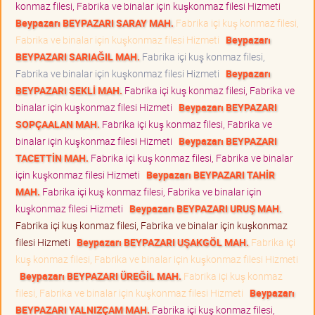
konmaz filesi, Fabrika ve binalar için kuşkonmaz filesi Hizmeti
Beypazarı BEYPAZARI SARAY MAH.
Fabrika içi kuş konmaz filesi,
Fabrika ve binalar için kuşkonmaz filesi Hizmeti
Beypazarı
BEYPAZARI SARIAĞIL MAH.
Fabrika içi kuş konmaz filesi,
Fabrika ve binalar için kuşkonmaz filesi Hizmeti
Beypazarı
BEYPAZARI SEKLİ MAH.
Fabrika içi kuş konmaz filesi, Fabrika ve
binalar için kuşkonmaz filesi Hizmeti
Beypazarı BEYPAZARI
SOPÇAALAN MAH.
Fabrika içi kuş konmaz filesi, Fabrika ve
binalar için kuşkonmaz filesi Hizmeti
Beypazarı BEYPAZARI
TACETTİN MAH.
Fabrika içi kuş konmaz filesi, Fabrika ve binalar
için kuşkonmaz filesi Hizmeti
Beypazarı BEYPAZARI TAHİR
MAH.
Fabrika içi kuş konmaz filesi, Fabrika ve binalar için
kuşkonmaz filesi Hizmeti
Beypazarı BEYPAZARI URUŞ MAH.
Fabrika içi kuş konmaz filesi, Fabrika ve binalar için kuşkonmaz
filesi Hizmeti
Beypazarı BEYPAZARI UŞAKGÖL MAH.
Fabrika içi
kuş konmaz filesi, Fabrika ve binalar için kuşkonmaz filesi Hizmeti
Beypazarı BEYPAZARI ÜREĞİL MAH.
Fabrika içi kuş konmaz
filesi, Fabrika ve binalar için kuşkonmaz filesi Hizmeti
Beypazarı
BEYPAZARI YALNIZÇAM MAH.
Fabrika içi kuş konmaz filesi,