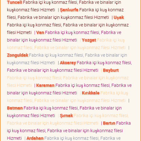
Tunceli
Fabrika içi kuş konmaz filesi, Fabrika ve binalar için
kuşkonmaz filesi Hizmeti
|
Şanlıurfa
Fabrika içi kuş konmaz
filesi, Fabrika ve binalar için kuşkonmaz filesi Hizmeti
|
Uşak
Fabrika içi kuş konmaz filesi, Fabrika ve binalar için kuşkonmaz
filesi Hizmeti
|
Van
Fabrika içi kuş konmaz filesi, Fabrika ve
binalar için kuşkonmaz filesi Hizmeti
|
Yozgat
Fabrika içi kuş
konmaz filesi, Fabrika ve binalar için kuşkonmaz filesi Hizmeti
|
Zonguldak
Fabrika içi kuş konmaz filesi, Fabrika ve binalar için
kuşkonmaz filesi Hizmeti
|
Aksaray
Fabrika içi kuş konmaz filesi,
Fabrika ve binalar için kuşkonmaz filesi Hizmeti
|
Bayburt
Fabrika içi kuş konmaz filesi, Fabrika ve binalar için kuşkonmaz
filesi Hizmeti
|
Karaman
Fabrika içi kuş konmaz filesi, Fabrika ve
binalar için kuşkonmaz filesi Hizmeti
|
Kırıkkale
Fabrika içi kuş
konmaz filesi, Fabrika ve binalar için kuşkonmaz filesi Hizmeti
|
Batman
Fabrika içi kuş konmaz filesi, Fabrika ve binalar için
kuşkonmaz filesi Hizmeti
|
Şırnak
Fabrika içi kuş konmaz filesi,
Fabrika ve binalar için kuşkonmaz filesi Hizmeti
|
Bartın
Fabrika
içi kuş konmaz filesi, Fabrika ve binalar için kuşkonmaz filesi
Hizmeti
|
Ardahan
Fabrika içi kuş konmaz filesi, Fabrika ve