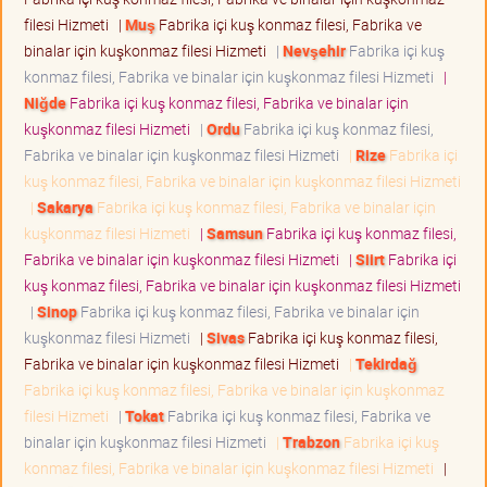
filesi Hizmeti
|
Muş
Fabrika içi kuş konmaz filesi, Fabrika ve
binalar için kuşkonmaz filesi Hizmeti
|
Nevşehir
Fabrika içi kuş
konmaz filesi, Fabrika ve binalar için kuşkonmaz filesi Hizmeti
|
Niğde
Fabrika içi kuş konmaz filesi, Fabrika ve binalar için
kuşkonmaz filesi Hizmeti
|
Ordu
Fabrika içi kuş konmaz filesi,
Fabrika ve binalar için kuşkonmaz filesi Hizmeti
|
Rize
Fabrika içi
kuş konmaz filesi, Fabrika ve binalar için kuşkonmaz filesi Hizmeti
|
Sakarya
Fabrika içi kuş konmaz filesi, Fabrika ve binalar için
kuşkonmaz filesi Hizmeti
|
Samsun
Fabrika içi kuş konmaz filesi,
Fabrika ve binalar için kuşkonmaz filesi Hizmeti
|
Siirt
Fabrika içi
kuş konmaz filesi, Fabrika ve binalar için kuşkonmaz filesi Hizmeti
|
Sinop
Fabrika içi kuş konmaz filesi, Fabrika ve binalar için
kuşkonmaz filesi Hizmeti
|
Sivas
Fabrika içi kuş konmaz filesi,
Fabrika ve binalar için kuşkonmaz filesi Hizmeti
|
Tekirdağ
Fabrika içi kuş konmaz filesi, Fabrika ve binalar için kuşkonmaz
filesi Hizmeti
|
Tokat
Fabrika içi kuş konmaz filesi, Fabrika ve
binalar için kuşkonmaz filesi Hizmeti
|
Trabzon
Fabrika içi kuş
konmaz filesi, Fabrika ve binalar için kuşkonmaz filesi Hizmeti
|