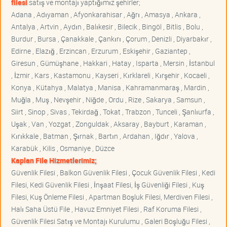
filesi
satış ve montajı yaptığımız şehirler;
Adana , Adıyaman , Afyonkarahisar , Ağrı , Amasya , Ankara ,
Antalya , Artvin , Aydın , Balıkesir , Bilecik , Bingöl , Bitlis , Bolu ,
Burdur , Bursa , Çanakkale , Çankırı , Çorum , Denizli , Diyarbakır ,
Edirne , Elazığ , Erzincan , Erzurum , Eskişehir , Gaziantep ,
Giresun , Gümüşhane , Hakkari , Hatay , Isparta , Mersin , İstanbul
, İzmir , Kars , Kastamonu , Kayseri , Kırklareli , Kırşehir , Kocaeli ,
Konya , Kütahya , Malatya , Manisa , Kahramanmaraş , Mardin ,
Muğla , Muş , Nevşehir , Niğde , Ordu , Rize , Sakarya , Samsun ,
Siirt , Sinop , Sivas , Tekirdağ , Tokat , Trabzon , Tunceli , Şanlıurfa ,
Uşak , Van , Yozgat , Zonguldak , Aksaray , Bayburt , Karaman ,
Kırıkkale , Batman , Şırnak , Bartın , Ardahan , Iğdır , Yalova ,
Karabük , Kilis , Osmaniye , Düzce
Kaplan File Hizmetlerimiz;
Güvenlik Filesi , Balkon Güvenlik Filesi , Çocuk Güvenlik Filesi , Kedi
Filesi, Kedi Güvenlik Filesi , İnşaat Filesi, İş Güvenliği Filesi , Kuş
Filesi, Kuş Önleme Filesi , Apartman Boşluk Filesi, Merdiven Filesi ,
Halı Saha Üstü File , Havuz Emniyet Filesi , Raf Koruma Filesi ,
Güvenlik Filesi Satış ve Montajı Kurulumu , Galeri Boşluğu Filesi ,