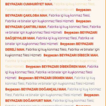
BEYPAZARI CUMHURİYET MAH.
Fabrika içi kuş konmaz filesi,
Fabrika ve binalar için kuşkonmaz filesi Hizmeti
Beypazarı
BEYPAZARI ÇAKILOBA MAH.
Fabrika içi kuş konmaz filesi,
Fabrika ve binalar için kuşkonmaz filesi Hizmeti
Beypazarı
BEYPAZARI ÇANTIRLI MAH.
Fabrika içi kuş konmaz filesi, Fabrika
ve binalar için kuşkonmaz filesi Hizmeti
Beypazarı BEYPAZARI
DAĞŞEYHLER MAH.
Fabrika içi kuş konmaz filesi, Fabrika ve
binalar için kuşkonmaz filesi Hizmeti
Beypazarı BEYPAZARI
DERELİ MAH.
Fabrika içi kuş konmaz filesi, Fabrika ve binalar için
kuşkonmaz filesi Hizmeti
Beypazarı BEYPAZARI DİBECİK MAH.
Fabrika içi kuş konmaz filesi, Fabrika ve binalar için kuşkonmaz
filesi Hizmeti
Beypazarı BEYPAZARI DİBEKÖREN MAH.
Fabrika
içi kuş konmaz filesi, Fabrika ve binalar için kuşkonmaz filesi
Hizmeti
Beypazarı BEYPAZARI DİKMEN MAH.
Fabrika içi kuş
konmaz filesi, Fabrika ve binalar için kuşkonmaz filesi Hizmeti
Beypazarı BEYPAZARI DOĞANÇALI MAH.
Fabrika içi kuş konmaz
filesi, Fabrika ve binalar için kuşkonmaz filesi Hizmeti
Beypazarı
BEYPAZARI DOĞANYURT MAH.
Fabrika içi kuş konmaz filesi,