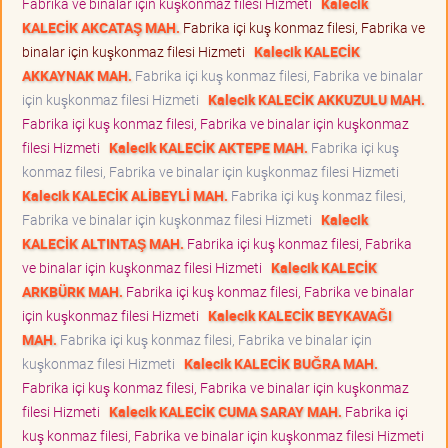
Fabrika ve binalar için kuşkonmaz filesi Hizmeti
Kalecik
KALECİK AKCATAŞ MAH.
Fabrika içi kuş konmaz filesi, Fabrika ve
binalar için kuşkonmaz filesi Hizmeti
Kalecik KALECİK
AKKAYNAK MAH.
Fabrika içi kuş konmaz filesi, Fabrika ve binalar
için kuşkonmaz filesi Hizmeti
Kalecik KALECİK AKKUZULU MAH.
Fabrika içi kuş konmaz filesi, Fabrika ve binalar için kuşkonmaz
filesi Hizmeti
Kalecik KALECİK AKTEPE MAH.
Fabrika içi kuş
konmaz filesi, Fabrika ve binalar için kuşkonmaz filesi Hizmeti
Kalecik KALECİK ALİBEYLİ MAH.
Fabrika içi kuş konmaz filesi,
Fabrika ve binalar için kuşkonmaz filesi Hizmeti
Kalecik
KALECİK ALTINTAŞ MAH.
Fabrika içi kuş konmaz filesi, Fabrika
ve binalar için kuşkonmaz filesi Hizmeti
Kalecik KALECİK
ARKBÜRK MAH.
Fabrika içi kuş konmaz filesi, Fabrika ve binalar
için kuşkonmaz filesi Hizmeti
Kalecik KALECİK BEYKAVAĞI
MAH.
Fabrika içi kuş konmaz filesi, Fabrika ve binalar için
kuşkonmaz filesi Hizmeti
Kalecik KALECİK BUĞRA MAH.
Fabrika içi kuş konmaz filesi, Fabrika ve binalar için kuşkonmaz
filesi Hizmeti
Kalecik KALECİK CUMA SARAY MAH.
Fabrika içi
kuş konmaz filesi, Fabrika ve binalar için kuşkonmaz filesi Hizmeti