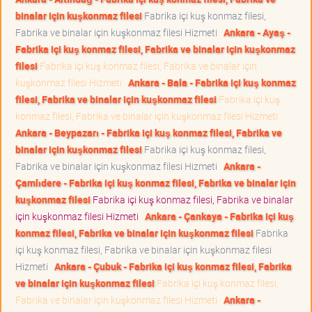
binalar için kuşkonmaz filesi
Fabrika içi kuş konmaz filesi,
Fabrika ve binalar için kuşkonmaz filesi Hizmeti
Ankara - Ayaş -
Fabrika içi kuş konmaz filesi, Fabrika ve binalar için kuşkonmaz
filesi
Fabrika içi kuş konmaz filesi, Fabrika ve binalar için
kuşkonmaz filesi Hizmeti
Ankara - Bala - Fabrika içi kuş konmaz
filesi, Fabrika ve binalar için kuşkonmaz filesi
Fabrika içi kuş
konmaz filesi, Fabrika ve binalar için kuşkonmaz filesi Hizmeti
Ankara - Beypazarı - Fabrika içi kuş konmaz filesi, Fabrika ve
binalar için kuşkonmaz filesi
Fabrika içi kuş konmaz filesi,
Fabrika ve binalar için kuşkonmaz filesi Hizmeti
Ankara -
Çamlıdere - Fabrika içi kuş konmaz filesi, Fabrika ve binalar için
kuşkonmaz filesi
Fabrika içi kuş konmaz filesi, Fabrika ve binalar
için kuşkonmaz filesi Hizmeti
Ankara - Çankaya - Fabrika içi kuş
konmaz filesi, Fabrika ve binalar için kuşkonmaz filesi
Fabrika
içi kuş konmaz filesi, Fabrika ve binalar için kuşkonmaz filesi
Hizmeti
Ankara - Çubuk - Fabrika içi kuş konmaz filesi, Fabrika
ve binalar için kuşkonmaz filesi
Fabrika içi kuş konmaz filesi,
Fabrika ve binalar için kuşkonmaz filesi Hizmeti
Ankara -