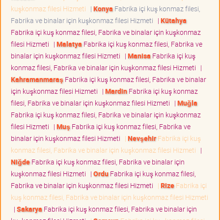
kuşkonmaz filesi Hizmeti
|
Konya
Fabrika içi kuş konmaz filesi,
Fabrika ve binalar için kuşkonmaz filesi Hizmeti
|
Kütahya
Fabrika içi kuş konmaz filesi, Fabrika ve binalar için kuşkonmaz
filesi Hizmeti
|
Malatya
Fabrika içi kuş konmaz filesi, Fabrika ve
binalar için kuşkonmaz filesi Hizmeti
|
Manisa
Fabrika içi kuş
konmaz filesi, Fabrika ve binalar için kuşkonmaz filesi Hizmeti
|
Kahramanmaraş
Fabrika içi kuş konmaz filesi, Fabrika ve binalar
için kuşkonmaz filesi Hizmeti
|
Mardin
Fabrika içi kuş konmaz
filesi, Fabrika ve binalar için kuşkonmaz filesi Hizmeti
|
Muğla
Fabrika içi kuş konmaz filesi, Fabrika ve binalar için kuşkonmaz
filesi Hizmeti
|
Muş
Fabrika içi kuş konmaz filesi, Fabrika ve
binalar için kuşkonmaz filesi Hizmeti
|
Nevşehir
Fabrika içi kuş
konmaz filesi, Fabrika ve binalar için kuşkonmaz filesi Hizmeti
|
Niğde
Fabrika içi kuş konmaz filesi, Fabrika ve binalar için
kuşkonmaz filesi Hizmeti
|
Ordu
Fabrika içi kuş konmaz filesi,
Fabrika ve binalar için kuşkonmaz filesi Hizmeti
|
Rize
Fabrika içi
kuş konmaz filesi, Fabrika ve binalar için kuşkonmaz filesi Hizmeti
|
Sakarya
Fabrika içi kuş konmaz filesi, Fabrika ve binalar için