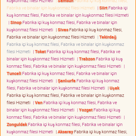
kuşkonmaz filesi Hizmeti
|
Samsun
Fabrika içi kuş konmaz filesi,
Fabrika ve binalar için kuşkonmaz filesi Hizmeti
|
Siirt
Fabrika içi
kuş konmaz filesi, Fabrika ve binalar için kuşkonmaz filesi Hizmeti
|
Sinop
Fabrika içi kuş konmaz filesi, Fabrika ve binalar için
kuşkonmaz filesi Hizmeti
|
Sivas
Fabrika içi kuş konmaz filesi,
Fabrika ve binalar için kuşkonmaz filesi Hizmeti
|
Tekirdağ
Fabrika içi kuş konmaz filesi, Fabrika ve binalar için kuşkonmaz
filesi Hizmeti
|
Tokat
Fabrika içi kuş konmaz filesi, Fabrika ve
binalar için kuşkonmaz filesi Hizmeti
|
Trabzon
Fabrika içi kuş
konmaz filesi, Fabrika ve binalar için kuşkonmaz filesi Hizmeti
|
Tunceli
Fabrika içi kuş konmaz filesi, Fabrika ve binalar için
kuşkonmaz filesi Hizmeti
|
Şanlıurfa
Fabrika içi kuş konmaz
filesi, Fabrika ve binalar için kuşkonmaz filesi Hizmeti
|
Uşak
Fabrika içi kuş konmaz filesi, Fabrika ve binalar için kuşkonmaz
filesi Hizmeti
|
Van
Fabrika içi kuş konmaz filesi, Fabrika ve
binalar için kuşkonmaz filesi Hizmeti
|
Yozgat
Fabrika içi kuş
konmaz filesi, Fabrika ve binalar için kuşkonmaz filesi Hizmeti
|
Zonguldak
Fabrika içi kuş konmaz filesi, Fabrika ve binalar için
kuşkonmaz filesi Hizmeti
|
Aksaray
Fabrika içi kuş konmaz filesi,