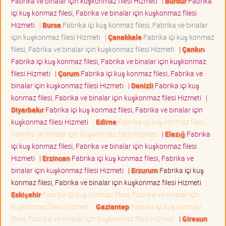
Fabrika ve binalar için kuşkonmaz filesi Hizmeti
|
Burdur
Fabrika
içi kuş konmaz filesi, Fabrika ve binalar için kuşkonmaz filesi
Hizmeti
|
Bursa
Fabrika içi kuş konmaz filesi, Fabrika ve binalar
için kuşkonmaz filesi Hizmeti
|
Çanakkale
Fabrika içi kuş konmaz
filesi, Fabrika ve binalar için kuşkonmaz filesi Hizmeti
|
Çankırı
Fabrika içi kuş konmaz filesi, Fabrika ve binalar için kuşkonmaz
filesi Hizmeti
|
Çorum
Fabrika içi kuş konmaz filesi, Fabrika ve
binalar için kuşkonmaz filesi Hizmeti
|
Denizli
Fabrika içi kuş
konmaz filesi, Fabrika ve binalar için kuşkonmaz filesi Hizmeti
|
Diyarbakır
Fabrika içi kuş konmaz filesi, Fabrika ve binalar için
kuşkonmaz filesi Hizmeti
|
Edirne
Fabrika içi kuş konmaz filesi,
Fabrika ve binalar için kuşkonmaz filesi Hizmeti
|
Elazığ
Fabrika
içi kuş konmaz filesi, Fabrika ve binalar için kuşkonmaz filesi
Hizmeti
|
Erzincan
Fabrika içi kuş konmaz filesi, Fabrika ve
binalar için kuşkonmaz filesi Hizmeti
|
Erzurum
Fabrika içi kuş
konmaz filesi, Fabrika ve binalar için kuşkonmaz filesi Hizmeti
|
Eskişehir
Fabrika içi kuş konmaz filesi, Fabrika ve binalar için
kuşkonmaz filesi Hizmeti
|
Gaziantep
Fabrika içi kuş konmaz
filesi, Fabrika ve binalar için kuşkonmaz filesi Hizmeti
|
Giresun