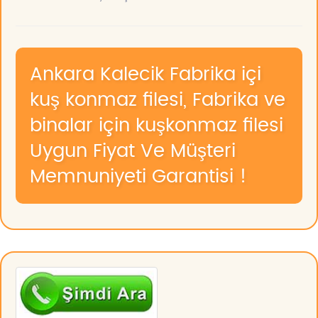
Ankara Kalecik Fabrika içi
kuş konmaz filesi, Fabrika ve
binalar için kuşkonmaz filesi
Uygun Fiyat Ve Müşteri
Memnuniyeti Garantisi !