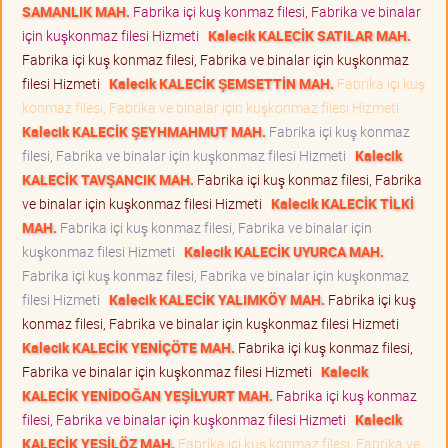
SAMANLIK MAH.
Fabrika içi kuş konmaz filesi, Fabrika ve binalar
için kuşkonmaz filesi Hizmeti
Kalecik KALECİK SATILAR MAH.
Fabrika içi kuş konmaz filesi, Fabrika ve binalar için kuşkonmaz
filesi Hizmeti
Kalecik KALECİK ŞEMSETTİN MAH.
Fabrika içi kuş
konmaz filesi, Fabrika ve binalar için kuşkonmaz filesi Hizmeti
Kalecik KALECİK ŞEYHMAHMUT MAH.
Fabrika içi kuş konmaz
filesi, Fabrika ve binalar için kuşkonmaz filesi Hizmeti
Kalecik
KALECİK TAVŞANCIK MAH.
Fabrika içi kuş konmaz filesi, Fabrika
ve binalar için kuşkonmaz filesi Hizmeti
Kalecik KALECİK TİLKİ
MAH.
Fabrika içi kuş konmaz filesi, Fabrika ve binalar için
kuşkonmaz filesi Hizmeti
Kalecik KALECİK UYURCA MAH.
Fabrika içi kuş konmaz filesi, Fabrika ve binalar için kuşkonmaz
filesi Hizmeti
Kalecik KALECİK YALIMKÖY MAH.
Fabrika içi kuş
konmaz filesi, Fabrika ve binalar için kuşkonmaz filesi Hizmeti
Kalecik KALECİK YENİÇÖTE MAH.
Fabrika içi kuş konmaz filesi,
Fabrika ve binalar için kuşkonmaz filesi Hizmeti
Kalecik
KALECİK YENİDOĞAN YEŞİLYURT MAH.
Fabrika içi kuş konmaz
filesi, Fabrika ve binalar için kuşkonmaz filesi Hizmeti
Kalecik
KALECİK YEŞİLÖZ MAH.
Fabrika içi kuş konmaz filesi, Fabrika ve