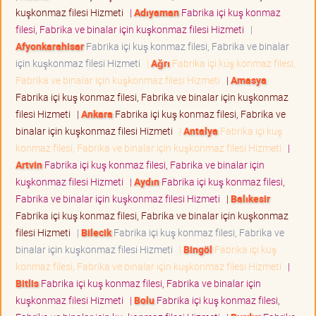
kuşkonmaz filesi Hizmeti
|
Adıyaman
Fabrika içi kuş konmaz
filesi, Fabrika ve binalar için kuşkonmaz filesi Hizmeti
|
Afyonkarahisar
Fabrika içi kuş konmaz filesi, Fabrika ve binalar
için kuşkonmaz filesi Hizmeti
|
Ağrı
Fabrika içi kuş konmaz filesi,
Fabrika ve binalar için kuşkonmaz filesi Hizmeti
|
Amasya
Fabrika içi kuş konmaz filesi, Fabrika ve binalar için kuşkonmaz
filesi Hizmeti
|
Ankara
Fabrika içi kuş konmaz filesi, Fabrika ve
binalar için kuşkonmaz filesi Hizmeti
|
Antalya
Fabrika içi kuş
konmaz filesi, Fabrika ve binalar için kuşkonmaz filesi Hizmeti
|
Artvin
Fabrika içi kuş konmaz filesi, Fabrika ve binalar için
kuşkonmaz filesi Hizmeti
|
Aydın
Fabrika içi kuş konmaz filesi,
Fabrika ve binalar için kuşkonmaz filesi Hizmeti
|
Balıkesir
Fabrika içi kuş konmaz filesi, Fabrika ve binalar için kuşkonmaz
filesi Hizmeti
|
Bilecik
Fabrika içi kuş konmaz filesi, Fabrika ve
binalar için kuşkonmaz filesi Hizmeti
|
Bingöl
Fabrika içi kuş
konmaz filesi, Fabrika ve binalar için kuşkonmaz filesi Hizmeti
|
Bitlis
Fabrika içi kuş konmaz filesi, Fabrika ve binalar için
kuşkonmaz filesi Hizmeti
|
Bolu
Fabrika içi kuş konmaz filesi,