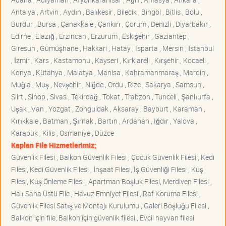
Antalya , Artvin , Aydın , Balıkesir , Bilecik , Bingöl , Bitlis , Bolu ,
Burdur , Bursa , Çanakkale , Çankırı , Çorum , Denizli , Diyarbakır ,
Edirne , Elazığ , Erzincan , Erzurum , Eskişehir , Gaziantep ,
Giresun , Gümüşhane , Hakkari , Hatay , Isparta , Mersin , İstanbul
, İzmir , Kars , Kastamonu , Kayseri , Kırklareli , Kırşehir , Kocaeli ,
Konya , Kütahya , Malatya , Manisa , Kahramanmaraş , Mardin ,
Muğla , Muş , Nevşehir , Niğde , Ordu , Rize , Sakarya , Samsun ,
Siirt , Sinop , Sivas , Tekirdağ , Tokat , Trabzon , Tunceli , Şanlıurfa ,
Uşak , Van , Yozgat , Zonguldak , Aksaray , Bayburt , Karaman ,
Kırıkkale , Batman , Şırnak , Bartın , Ardahan , Iğdır , Yalova ,
Karabük , Kilis , Osmaniye , Düzce
Kaplan File Hizmetlerimiz;
Güvenlik Filesi , Balkon Güvenlik Filesi , Çocuk Güvenlik Filesi , Kedi
Filesi, Kedi Güvenlik Filesi , İnşaat Filesi, İş Güvenliği Filesi , Kuş
Filesi, Kuş Önleme Filesi , Apartman Boşluk Filesi, Merdiven Filesi ,
Halı Saha Üstü File , Havuz Emniyet Filesi , Raf Koruma Filesi ,
Güvenlik Filesi Satış ve Montajı Kurulumu , Galeri Boşluğu Filesi ,
Balkon için file, Balkon için güvenlik filesi , Evcil hayvan filesi