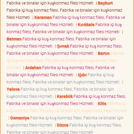
Fabrika ve binalar için kuşkonmaz filesi Hizmeti
|
Bayburt
Fabrika içi kuş konmaz filesi, Fabrika ve binalar için kuşkonmaz
filesi Hizmeti
|
Karaman
Fabrika içi kuş konmaz filesi, Fabrika ve
binalar için kuşkonmaz filesi Hizmeti
|
Kırıkkale
Fabrika içi kuş
konmaz filesi, Fabrika ve binalar için kuşkonmaz filesi Hizmeti
|
Batman
Fabrika içi kuş konmaz filesi, Fabrika ve binalar için
kuşkonmaz filesi Hizmeti
|
Şırnak
Fabrika içi kuş konmaz filesi,
Fabrika ve binalar için kuşkonmaz filesi Hizmeti
|
Bartın
Fabrika
içi kuş konmaz filesi, Fabrika ve binalar için kuşkonmaz filesi
Hizmeti
|
Ardahan
Fabrika içi kuş konmaz filesi, Fabrika ve
binalar için kuşkonmaz filesi Hizmeti
|
Iğdır
Fabrika içi kuş
konmaz filesi, Fabrika ve binalar için kuşkonmaz filesi Hizmeti
|
Yalova
Fabrika içi kuş konmaz filesi, Fabrika ve binalar için
kuşkonmaz filesi Hizmeti
|
Karabük
Fabrika içi kuş konmaz filesi,
Fabrika ve binalar için kuşkonmaz filesi Hizmeti
|
Kilis
Fabrika içi
kuş konmaz filesi, Fabrika ve binalar için kuşkonmaz filesi Hizmeti
|
Osmaniye
Fabrika içi kuş konmaz filesi, Fabrika ve binalar için
kuşkonmaz filesi Hizmeti
|
Düzce
Fabrika içi kuş konmaz filesi,
Fabrika ve binalar için kuşkonmaz filesi Hizmeti