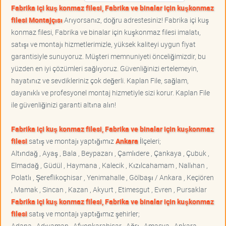
Fabrika içi kuş konmaz filesi, Fabrika ve binalar için kuşkonmaz
filesi Montajçısı
Arıyorsanız, doğru adrestesiniz! Fabrika içi kuş
konmaz filesi, Fabrika ve binalar için kuşkonmaz filesi imalatı,
satışı ve montajı hizmetlerimizle, yüksek kaliteyi uygun fiyat
garantisiyle sunuyoruz. Müşteri memnuniyeti önceliğimizdir, bu
yüzden en iyi çözümleri sağlıyoruz. Güvenliğinizi ertelemeyin,
hayatınız ve sevdikleriniz çok değerli. Kaplan File, sağlam,
dayanıklı ve profesyonel montaj hizmetiyle sizi korur. Kaplan File
ile güvenliğinizi garanti altına alın!
Fabrika içi kuş konmaz filesi, Fabrika ve binalar için kuşkonmaz
filesi
satış ve montajı yaptığımız
Ankara
İlçeleri;
Altındağ , Ayaş , Bala , Beypazarı , Çamlıdere , Çankaya , Çubuk ,
Elmadağ , Güdül , Haymana , Kalecik , Kızılcahamam , Nallıhan ,
Polatlı , Şereflikoçhisar , Yenimahalle , Gölbaşı / Ankara , Keçiören
, Mamak , Sincan , Kazan , Akyurt , Etimesgut , Evren , Pursaklar
Fabrika içi kuş konmaz filesi, Fabrika ve binalar için kuşkonmaz
filesi
satış ve montajı yaptığımız şehirler;
Adana , Adıyaman , Afyonkarahisar , Ağrı , Amasya , Ankara ,