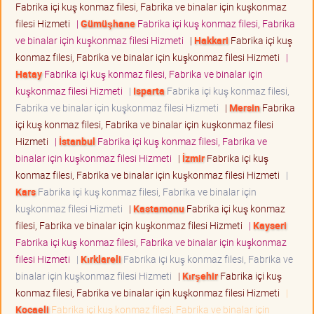
Fabrika içi kuş konmaz filesi, Fabrika ve binalar için kuşkonmaz
filesi Hizmeti
|
Gümüşhane
Fabrika içi kuş konmaz filesi, Fabrika
ve binalar için kuşkonmaz filesi Hizmeti
|
Hakkari
Fabrika içi kuş
konmaz filesi, Fabrika ve binalar için kuşkonmaz filesi Hizmeti
|
Hatay
Fabrika içi kuş konmaz filesi, Fabrika ve binalar için
kuşkonmaz filesi Hizmeti
|
Isparta
Fabrika içi kuş konmaz filesi,
Fabrika ve binalar için kuşkonmaz filesi Hizmeti
|
Mersin
Fabrika
içi kuş konmaz filesi, Fabrika ve binalar için kuşkonmaz filesi
Hizmeti
|
İstanbul
Fabrika içi kuş konmaz filesi, Fabrika ve
binalar için kuşkonmaz filesi Hizmeti
|
İzmir
Fabrika içi kuş
konmaz filesi, Fabrika ve binalar için kuşkonmaz filesi Hizmeti
|
Kars
Fabrika içi kuş konmaz filesi, Fabrika ve binalar için
kuşkonmaz filesi Hizmeti
|
Kastamonu
Fabrika içi kuş konmaz
filesi, Fabrika ve binalar için kuşkonmaz filesi Hizmeti
|
Kayseri
Fabrika içi kuş konmaz filesi, Fabrika ve binalar için kuşkonmaz
filesi Hizmeti
|
Kırklareli
Fabrika içi kuş konmaz filesi, Fabrika ve
binalar için kuşkonmaz filesi Hizmeti
|
Kırşehir
Fabrika içi kuş
konmaz filesi, Fabrika ve binalar için kuşkonmaz filesi Hizmeti
|
Kocaeli
Fabrika içi kuş konmaz filesi, Fabrika ve binalar için