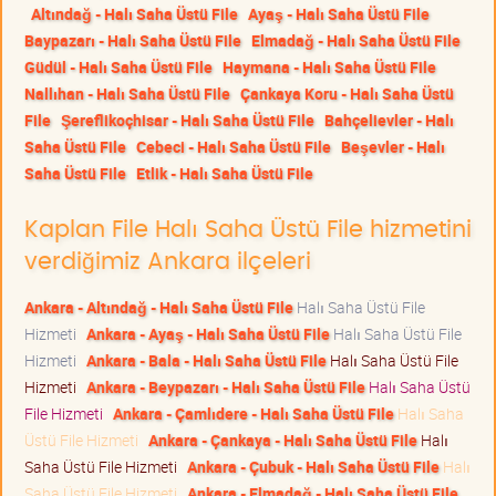
Altındağ - Halı Saha Üstü File
Ayaş - Halı Saha Üstü File
Baypazarı - Halı Saha Üstü File
Elmadağ - Halı Saha Üstü File
Güdül - Halı Saha Üstü File
Haymana - Halı Saha Üstü File
Nallıhan - Halı Saha Üstü File
Çankaya Koru - Halı Saha Üstü
File
Şereflikoçhisar - Halı Saha Üstü File
Bahçelievler - Halı
Saha Üstü File
Cebeci - Halı Saha Üstü File
Beşevler - Halı
Saha Üstü File
Etlik - Halı Saha Üstü File
Kaplan File Halı Saha Üstü File hizmetini
verdiğimiz Ankara ilçeleri
Ankara - Altındağ - Halı Saha Üstü File
Halı Saha Üstü File
Hizmeti
Ankara - Ayaş - Halı Saha Üstü File
Halı Saha Üstü File
Hizmeti
Ankara - Bala - Halı Saha Üstü File
Halı Saha Üstü File
Hizmeti
Ankara - Beypazarı - Halı Saha Üstü File
Halı Saha Üstü
File Hizmeti
Ankara - Çamlıdere - Halı Saha Üstü File
Halı Saha
Üstü File Hizmeti
Ankara - Çankaya - Halı Saha Üstü File
Halı
Saha Üstü File Hizmeti
Ankara - Çubuk - Halı Saha Üstü File
Halı
Saha Üstü File Hizmeti
Ankara - Elmadağ - Halı Saha Üstü File