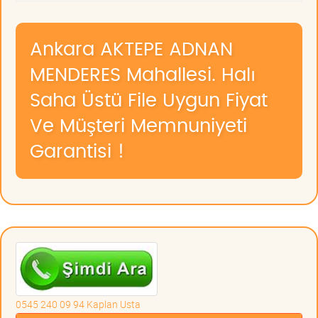
Ankara AKTEPE ADNAN
MENDERES Mahallesi. Halı
Saha Üstü File Uygun Fiyat
Ve Müşteri Memnuniyeti
Garantisi !
0545 240 09 94 Kaplan Usta