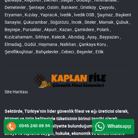
Demetevler , Şentepe , Ostim , Batıkent , Ümitköy , Çayyolu ,
Eryaman , Kızılay , Yapracık , İvedik , İvedik OSB , Şaşmaz , Başkent
Sanayisi , Çukurambar , Söğütözü , İncek , Siteler , Mamak , Çubuk ,
Beştepe , Pursaklar , Akyurt , Kazan , Çamlıdere , Polatlı ,
Kızılcahamam , Sıhhiye , Kalecik , Altındağ , Ayaş , Baypazarı ,
Elmadağ , Güdül , Haymana , Nallıhan , Çankaya Koru ,
Şereflikoçhisar , Bahçelievler , Cebeci , Beşevler , Etlik
Site Haritası
Sektörde, Türkiye’nin lider
güvenlik filesi ve ağı
üreticisi olarak,
Hizmet ve ürün kalitesiyle tüketicinin birinci tercihi olarak
sürekliliği sağlamak. Faaliyette bulunduğumuz sektörlerde;
0545 240 09 94
Whatsapp
bireye ve topluma saygılı, hukuka, ekonomik ve ahlaki ilkelere