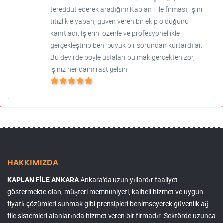
tereddüt ederek aradığım Kaplan File firması, işini
titizlikle yapan, güven veren bir ekip olduğunu
kanıtladı. İşlerini özenle ve profesyonellikle
gerçekleştirip beni büyük bir sorundan kurtardılar.
Bu devirde böyle ustaları bulmak gerçekten zor,
işiniz her daim rast gelsin
HAKKIMIZDA
KAPLAN FİLE ANKARA
Ankara'da uzun yıllardır faaliyet
göstermekte olan, müşteri memnuniyeti, kaliteli hizmet ve uygun
fiyatlı çözümleri sunmak gibi prensipleri benimseyerek güvenlik ağ
file sistemleri alanlarında hizmet veren bir firmadır. Sektörde uzunca