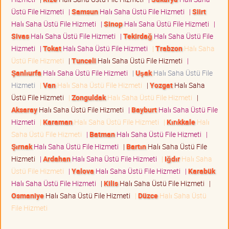
Üstü File Hizmeti
|
Samsun
Halı Saha Üstü File Hizmeti
|
Siirt
Halı Saha Üstü File Hizmeti
|
Sinop
Halı Saha Üstü File Hizmeti
|
Sivas
Halı Saha Üstü File Hizmeti
|
Tekirdağ
Halı Saha Üstü File
Hizmeti
|
Tokat
Halı Saha Üstü File Hizmeti
|
Trabzon
Halı Saha
Üstü File Hizmeti
|
Tunceli
Halı Saha Üstü File Hizmeti
|
Şanlıurfa
Halı Saha Üstü File Hizmeti
|
Uşak
Halı Saha Üstü File
Hizmeti
|
Van
Halı Saha Üstü File Hizmeti
|
Yozgat
Halı Saha
Üstü File Hizmeti
|
Zonguldak
Halı Saha Üstü File Hizmeti
|
Aksaray
Halı Saha Üstü File Hizmeti
|
Bayburt
Halı Saha Üstü File
Hizmeti
|
Karaman
Halı Saha Üstü File Hizmeti
|
Kırıkkale
Halı
Saha Üstü File Hizmeti
|
Batman
Halı Saha Üstü File Hizmeti
|
Şırnak
Halı Saha Üstü File Hizmeti
|
Bartın
Halı Saha Üstü File
Hizmeti
|
Ardahan
Halı Saha Üstü File Hizmeti
|
Iğdır
Halı Saha
Üstü File Hizmeti
|
Yalova
Halı Saha Üstü File Hizmeti
|
Karabük
Halı Saha Üstü File Hizmeti
|
Kilis
Halı Saha Üstü File Hizmeti
|
Osmaniye
Halı Saha Üstü File Hizmeti
|
Düzce
Halı Saha Üstü
File Hizmeti