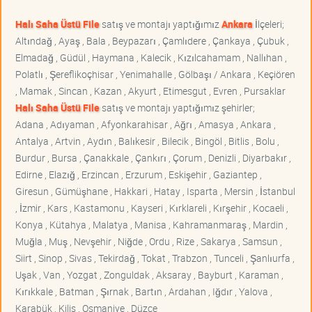
Halı Saha Üstü File
satış ve montajı yaptığımız
Ankara
İlçeleri;
Altındağ , Ayaş , Bala , Beypazarı , Çamlıdere , Çankaya , Çubuk ,
Elmadağ , Güdül , Haymana , Kalecik , Kızılcahamam , Nallıhan ,
Polatlı , Şereflikoçhisar , Yenimahalle , Gölbaşı / Ankara , Keçiören
, Mamak , Sincan , Kazan , Akyurt , Etimesgut , Evren , Pursaklar
Halı Saha Üstü File
satış ve montajı yaptığımız şehirler;
Adana , Adıyaman , Afyonkarahisar , Ağrı , Amasya , Ankara ,
Antalya , Artvin , Aydın , Balıkesir , Bilecik , Bingöl , Bitlis , Bolu ,
Burdur , Bursa , Çanakkale , Çankırı , Çorum , Denizli , Diyarbakır ,
Edirne , Elazığ , Erzincan , Erzurum , Eskişehir , Gaziantep ,
Giresun , Gümüşhane , Hakkari , Hatay , Isparta , Mersin , İstanbul
, İzmir , Kars , Kastamonu , Kayseri , Kırklareli , Kırşehir , Kocaeli ,
Konya , Kütahya , Malatya , Manisa , Kahramanmaraş , Mardin ,
Muğla , Muş , Nevşehir , Niğde , Ordu , Rize , Sakarya , Samsun ,
Siirt , Sinop , Sivas , Tekirdağ , Tokat , Trabzon , Tunceli , Şanlıurfa ,
Uşak , Van , Yozgat , Zonguldak , Aksaray , Bayburt , Karaman ,
Kırıkkale , Batman , Şırnak , Bartın , Ardahan , Iğdır , Yalova ,
Karabük , Kilis , Osmaniye , Düzce