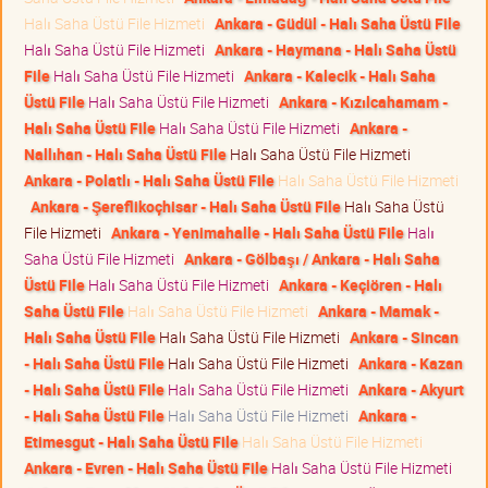
Halı Saha Üstü File Hizmeti
Ankara - Güdül - Halı Saha Üstü File
Halı Saha Üstü File Hizmeti
Ankara - Haymana - Halı Saha Üstü
File
Halı Saha Üstü File Hizmeti
Ankara - Kalecik - Halı Saha
Üstü File
Halı Saha Üstü File Hizmeti
Ankara - Kızılcahamam -
Halı Saha Üstü File
Halı Saha Üstü File Hizmeti
Ankara -
Nallıhan - Halı Saha Üstü File
Halı Saha Üstü File Hizmeti
Ankara - Polatlı - Halı Saha Üstü File
Halı Saha Üstü File Hizmeti
Ankara - Şereflikoçhisar - Halı Saha Üstü File
Halı Saha Üstü
File Hizmeti
Ankara - Yenimahalle - Halı Saha Üstü File
Halı
Saha Üstü File Hizmeti
Ankara - Gölbaşı / Ankara - Halı Saha
Üstü File
Halı Saha Üstü File Hizmeti
Ankara - Keçiören - Halı
Saha Üstü File
Halı Saha Üstü File Hizmeti
Ankara - Mamak -
Halı Saha Üstü File
Halı Saha Üstü File Hizmeti
Ankara - Sincan
- Halı Saha Üstü File
Halı Saha Üstü File Hizmeti
Ankara - Kazan
- Halı Saha Üstü File
Halı Saha Üstü File Hizmeti
Ankara - Akyurt
- Halı Saha Üstü File
Halı Saha Üstü File Hizmeti
Ankara -
Etimesgut - Halı Saha Üstü File
Halı Saha Üstü File Hizmeti
Ankara - Evren - Halı Saha Üstü File
Halı Saha Üstü File Hizmeti