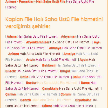
Ankara - Pursaklar - Halı Saha Üstü File
Halı Saha Üstü File
Hizmeti
Kaplan File Halı Saha Üstü File hizmetini
verdiğimiz şehirler
|
Adana
Halı Saha Üstü File Hizmeti
|
Adıyaman
Halı Saha Üstü
File Hizmeti
|
Afyonkarahisar
Halı Saha Üstü File Hizmeti
|
Ağrı
Halı Saha Üstü File Hizmeti
|
Amasya
Halı Saha Üstü File Hizmeti
|
Ankara
Halı Saha Üstü File Hizmeti
|
Antalya
Halı Saha Üstü
File Hizmeti
|
Artvin
Halı Saha Üstü File Hizmeti
|
Aydın
Halı
Saha Üstü File Hizmeti
|
Balıkesir
Halı Saha Üstü File Hizmeti
|
Bilecik
Halı Saha Üstü File Hizmeti
|
Bingöl
Halı Saha Üstü File
Hizmeti
|
Bitlis
Halı Saha Üstü File Hizmeti
|
Bolu
Halı Saha Üstü
File Hizmeti
|
Burdur
Halı Saha Üstü File Hizmeti
|
Bursa
Halı
Saha Üstü File Hizmeti
|
Çanakkale
Halı Saha Üstü File Hizmeti
|
Çankırı
Halı Saha Üstü File Hizmeti
|
Çorum
Halı Saha Üstü File
Hizmeti
|
Denizli
Halı Saha Üstü File Hizmeti
|
Diyarbakır
Halı
Saha Üstü File Hizmeti
|
Edirne
Halı Saha Üstü File Hizmeti
|