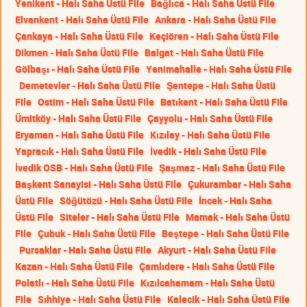
Yenikent - Halı Saha Üstü File
Bağlıca - Halı Saha Üstü File
Elvankent - Halı Saha Üstü File
Ankara - Halı Saha Üstü File
Çankaya - Halı Saha Üstü File
Keçiören - Halı Saha Üstü File
Dikmen - Halı Saha Üstü File
Balgat - Halı Saha Üstü File
Gölbaşı - Halı Saha Üstü File
Yenimahalle - Halı Saha Üstü File
Demetevler - Halı Saha Üstü File
Şentepe - Halı Saha Üstü
File
Ostim - Halı Saha Üstü File
Batıkent - Halı Saha Üstü File
Ümitköy - Halı Saha Üstü File
Çayyolu - Halı Saha Üstü File
Eryaman - Halı Saha Üstü File
Kızılay - Halı Saha Üstü File
Yapracık - Halı Saha Üstü File
İvedik - Halı Saha Üstü File
İvedik OSB - Halı Saha Üstü File
Şaşmaz - Halı Saha Üstü File
Başkent Sanayisi - Halı Saha Üstü File
Çukurambar - Halı Saha
Üstü File
Söğütözü - Halı Saha Üstü File
İncek - Halı Saha
Üstü File
Siteler - Halı Saha Üstü File
Mamak - Halı Saha Üstü
File
Çubuk - Halı Saha Üstü File
Beştepe - Halı Saha Üstü File
Pursaklar - Halı Saha Üstü File
Akyurt - Halı Saha Üstü File
Kazan - Halı Saha Üstü File
Çamlıdere - Halı Saha Üstü File
Polatlı - Halı Saha Üstü File
Kızılcahamam - Halı Saha Üstü
File
Sıhhiye - Halı Saha Üstü File
Kalecik - Halı Saha Üstü File