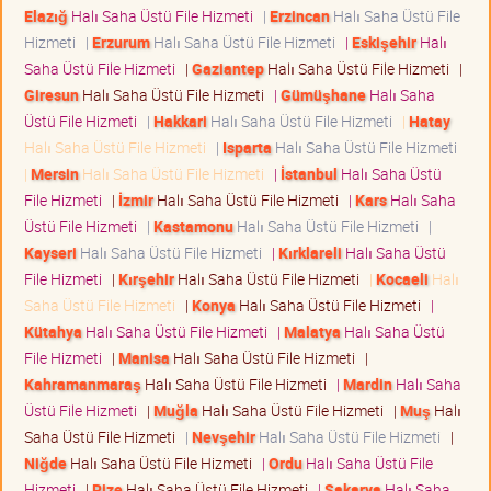
Elazığ
Halı Saha Üstü File Hizmeti
|
Erzincan
Halı Saha Üstü File
Hizmeti
|
Erzurum
Halı Saha Üstü File Hizmeti
|
Eskişehir
Halı
Saha Üstü File Hizmeti
|
Gaziantep
Halı Saha Üstü File Hizmeti
|
Giresun
Halı Saha Üstü File Hizmeti
|
Gümüşhane
Halı Saha
Üstü File Hizmeti
|
Hakkari
Halı Saha Üstü File Hizmeti
|
Hatay
Halı Saha Üstü File Hizmeti
|
Isparta
Halı Saha Üstü File Hizmeti
|
Mersin
Halı Saha Üstü File Hizmeti
|
İstanbul
Halı Saha Üstü
File Hizmeti
|
İzmir
Halı Saha Üstü File Hizmeti
|
Kars
Halı Saha
Üstü File Hizmeti
|
Kastamonu
Halı Saha Üstü File Hizmeti
|
Kayseri
Halı Saha Üstü File Hizmeti
|
Kırklareli
Halı Saha Üstü
File Hizmeti
|
Kırşehir
Halı Saha Üstü File Hizmeti
|
Kocaeli
Halı
Saha Üstü File Hizmeti
|
Konya
Halı Saha Üstü File Hizmeti
|
Kütahya
Halı Saha Üstü File Hizmeti
|
Malatya
Halı Saha Üstü
File Hizmeti
|
Manisa
Halı Saha Üstü File Hizmeti
|
Kahramanmaraş
Halı Saha Üstü File Hizmeti
|
Mardin
Halı Saha
Üstü File Hizmeti
|
Muğla
Halı Saha Üstü File Hizmeti
|
Muş
Halı
Saha Üstü File Hizmeti
|
Nevşehir
Halı Saha Üstü File Hizmeti
|
Niğde
Halı Saha Üstü File Hizmeti
|
Ordu
Halı Saha Üstü File
Hizmeti
|
Rize
Halı Saha Üstü File Hizmeti
|
Sakarya
Halı Saha