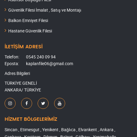
Güvenlik Filesi İmalat , Satış ve Montajı
Balkon Emniyet Filesi
Hastane Güvenlik Filesi
İLETİŞİM ADRESİ
Telefon:
0545 240 09 94
Eposta:
kaplanfile06@gmail.com
Adres Bilgileri
TÜRKİYE GENELİ
ANKARA/ TÜRKİYE
HİZMET BÖLGELERİMİZ
Sincan , Etimesgut , Yenikent , Bağlıca , Elvankent , Ankara ,
Çankaya , Keçiören , Dikmen , Balgat , Gölbaşı , Yenimahalle ,