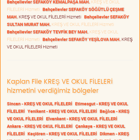
Bahçelievler SEFAKÖY KEMALPAŞA MAH.
KREŞ VE OKUL
FİLELERİ Hizmeti
Bahçelievler SEFAKÖY SÖĞÜTLÜ ÇEŞME
MAH.
KREŞ VE OKUL FİLELERİ Hizmeti
Bahçelievler SEFAKÖY
SULTAN MURAT MAH.
KREŞ VE OKUL FİLELERİ Hizmeti
Bahçelievler SEFAKÖY TEVFİK BEY MAH.
KREŞ VE OKUL
FİLELERİ Hizmeti
Bahçelievler SEFAKÖY YEŞİLOVA MAH.
KREŞ
VE OKUL FİLELERİ Hizmeti
Kaplan File KREŞ VE OKUL FİLELERİ
hizmetini verdiğimiz bölgeler
Sincan - KREŞ VE OKUL FİLELERİ
Etimesgut - KREŞ VE OKUL
FİLELERİ
Yenikent - KREŞ VE OKUL FİLELERİ
Bağlıca - KREŞ
VE OKUL FİLELERİ
Elvankent - KREŞ VE OKUL FİLELERİ
Ankara - KREŞ VE OKUL FİLELERİ
Çankaya - KREŞ VE OKUL
FİLELERİ
Keçiören - KREŞ VE OKUL FİLELERİ
Dikmen - KREŞ