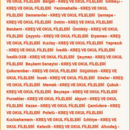
VE OKUL FİLELERİ
Balgat - KREŞ VE OKUL FİLELERİ
Gölbaşı -
KREŞ VE OKUL FİLELERİ
Yenimahalle - KREŞ VE OKUL
FİLELERİ
Demetevler - KREŞ VE OKUL FİLELERİ
Şentepe -
KREŞ VE OKUL FİLELERİ
Ostim - KREŞ VE OKUL FİLELERİ
Batıkent - KREŞ VE OKUL FİLELERİ
Ümitköy - KREŞ VE OKUL
FİLELERİ
Çayyolu - KREŞ VE OKUL FİLELERİ
Eryaman - KREŞ
VE OKUL FİLELERİ
Kızılay - KREŞ VE OKUL FİLELERİ
Yapracık
- KREŞ VE OKUL FİLELERİ
İvedik - KREŞ VE OKUL FİLELERİ
İvedik OSB - KREŞ VE OKUL FİLELERİ
Şaşmaz - KREŞ VE OKUL
FİLELERİ
Başkent Sanayisi - KREŞ VE OKUL FİLELERİ
Çukurambar - KREŞ VE OKUL FİLELERİ
Söğütözü - KREŞ VE
OKUL FİLELERİ
İncek - KREŞ VE OKUL FİLELERİ
Siteler - KREŞ
VE OKUL FİLELERİ
Mamak - KREŞ VE OKUL FİLELERİ
Çubuk -
KREŞ VE OKUL FİLELERİ
Beştepe - KREŞ VE OKUL FİLELERİ
Pursaklar - KREŞ VE OKUL FİLELERİ
Akyurt - KREŞ VE OKUL
FİLELERİ
Kazan - KREŞ VE OKUL FİLELERİ
Çamlıdere - KREŞ
VE OKUL FİLELERİ
Polatlı - KREŞ VE OKUL FİLELERİ
Kızılcahamam - KREŞ VE OKUL FİLELERİ
Sıhhiye - KREŞ VE
OKUL FİLELERİ
Kalecik - KREŞ VE OKUL FİLELERİ
Altındağ -