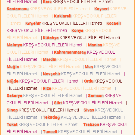
FİLELERİ Hizmeti
|
Kars
KREŞ VE OKUL FİLELERİ Hizmeti
|
Kastamonu
KREŞ VE OKUL FİLELERİ Hizmeti
|
Kayseri
KREŞ VE
OKUL FİLELERİ Hizmeti
|
Kırklareli
KREŞ VE OKUL FİLELERİ
Hizmeti
|
Kırşehir
KREŞ VE OKUL FİLELERİ Hizmeti
|
Kocaeli
KREŞ VE OKUL FİLELERİ Hizmeti
|
Konya
KREŞ VE OKUL
FİLELERİ Hizmeti
|
Kütahya
KREŞ VE OKUL FİLELERİ Hizmeti
|
Malatya
KREŞ VE OKUL FİLELERİ Hizmeti
|
Manisa
KREŞ VE
OKUL FİLELERİ Hizmeti
|
Kahramanmaraş
KREŞ VE OKUL
FİLELERİ Hizmeti
|
Mardin
KREŞ VE OKUL FİLELERİ Hizmeti
|
Muğla
KREŞ VE OKUL FİLELERİ Hizmeti
|
Muş
KREŞ VE OKUL
FİLELERİ Hizmeti
|
Nevşehir
KREŞ VE OKUL FİLELERİ Hizmeti
|
Niğde
KREŞ VE OKUL FİLELERİ Hizmeti
|
Ordu
KREŞ VE OKUL
FİLELERİ Hizmeti
|
Rize
KREŞ VE OKUL FİLELERİ Hizmeti
|
Sakarya
KREŞ VE OKUL FİLELERİ Hizmeti
|
Samsun
KREŞ VE
OKUL FİLELERİ Hizmeti
|
Siirt
KREŞ VE OKUL FİLELERİ Hizmeti
|
Sinop
KREŞ VE OKUL FİLELERİ Hizmeti
|
Sivas
KREŞ VE OKUL
FİLELERİ Hizmeti
|
Tekirdağ
KREŞ VE OKUL FİLELERİ Hizmeti
|
Tokat
KREŞ VE OKUL FİLELERİ Hizmeti
|
Trabzon
KREŞ VE OKUL
FİLELERİ Hizmeti
|
Tunceli
KREŞ VE OKUL FİLELERİ Hizmeti
|