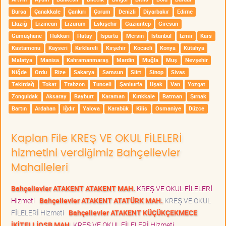
Bursa
Çanakkale
Çankırı
Çorum
Denizli
Diyarbakır
Edirne
Elazığ
Erzincan
Erzurum
Eskişehir
Gaziantep
Giresun
Gümüşhane
Hakkari
Hatay
Isparta
Mersin
İstanbul
İzmir
Kars
Kastamonu
Kayseri
Kırklareli
Kırşehir
Kocaeli
Konya
Kütahya
Malatya
Manisa
Kahramanmaraş
Mardin
Muğla
Muş
Nevşehir
Niğde
Ordu
Rize
Sakarya
Samsun
Siirt
Sinop
Sivas
Tekirdağ
Tokat
Trabzon
Tunceli
Şanlıurfa
Uşak
Van
Yozgat
Zonguldak
Aksaray
Bayburt
Karaman
Kırıkkale
Batman
Şırnak
Bartın
Ardahan
Iğdır
Yalova
Karabük
Kilis
Osmaniye
Düzce
Kaplan File KREŞ VE OKUL FİLELERİ
hizmetini verdiğimiz Bahçelievler
Mahalleleri
Bahçelievler ATAKENT ATAKENT MAH.
KREŞ VE OKUL FİLELERİ
Hizmeti
Bahçelievler ATAKENT ATATÜRK MAH.
KREŞ VE OKUL
FİLELERİ Hizmeti
Bahçelievler ATAKENT KÜÇÜKÇEKMECE
İKİTELLİOSB MAH.
KREŞ VE OKUL FİLELERİ Hizmeti