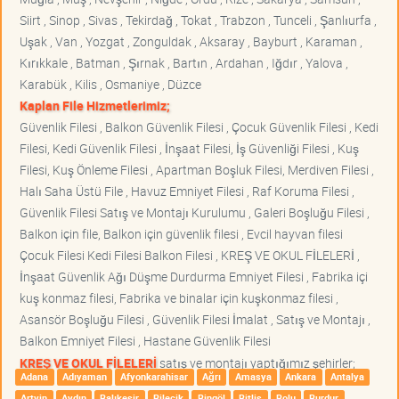
Siirt , Sinop , Sivas , Tekirdağ , Tokat , Trabzon , Tunceli , Şanlıurfa ,
Uşak , Van , Yozgat , Zonguldak , Aksaray , Bayburt , Karaman ,
Kırıkkale , Batman , Şırnak , Bartın , Ardahan , Iğdır , Yalova ,
Karabük , Kilis , Osmaniye , Düzce
Kaplan File Hizmetlerimiz;
Güvenlik Filesi , Balkon Güvenlik Filesi , Çocuk Güvenlik Filesi , Kedi
Filesi, Kedi Güvenlik Filesi , İnşaat Filesi, İş Güvenliği Filesi , Kuş
Filesi, Kuş Önleme Filesi , Apartman Boşluk Filesi, Merdiven Filesi ,
Halı Saha Üstü File , Havuz Emniyet Filesi , Raf Koruma Filesi ,
Güvenlik Filesi Satış ve Montajı Kurulumu , Galeri Boşluğu Filesi ,
Balkon için file, Balkon için güvenlik filesi , Evcil hayvan filesi
Çocuk Filesi Kedi Filesi Balkon Filesi , KREŞ VE OKUL FİLELERİ ,
İnşaat Güvenlik Ağı Düşme Durdurma Emniyet Filesi , Fabrika içi
kuş konmaz filesi, Fabrika ve binalar için kuşkonmaz filesi ,
Asansör Boşluğu Filesi , Güvenlik Filesi İmalat , Satış ve Montajı ,
Balkon Emniyet Filesi , Hastane Güvenlik Filesi
KREŞ VE OKUL FİLELERİ
satış ve montajı yaptığımız şehirler;
Adana
Adıyaman
Afyonkarahisar
Ağrı
Amasya
Ankara
Antalya
Artvin
Aydın
Balıkesir
Bilecik
Bingöl
Bitlis
Bolu
Burdur