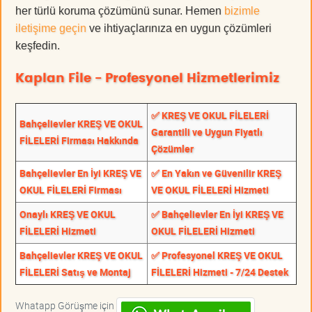
her türlü koruma çözümünü sunar. Hemen
bizimle
iletişime geçin
ve ihtiyaçlarınıza en uygun çözümleri
keşfedin.
Kaplan File - Profesyonel Hizmetlerimiz
✅ KREŞ VE OKUL FİLELERİ
Bahçelievler KREŞ VE OKUL
Garantili ve Uygun Fiyatlı
FİLELERİ Firması Hakkında
Çözümler
Bahçelievler En İyi KREŞ VE
✅ En Yakın ve Güvenilir KREŞ
OKUL FİLELERİ Firması
VE OKUL FİLELERİ Hizmeti
Onaylı KREŞ VE OKUL
✅ Bahçelievler En İyi KREŞ VE
FİLELERİ Hizmeti
OKUL FİLELERİ Hizmeti
Bahçelievler KREŞ VE OKUL
✅ Profesyonel KREŞ VE OKUL
FİLELERİ Satış ve Montaj
FİLELERİ Hizmeti - 7/24 Destek
Whatapp Görüşme için