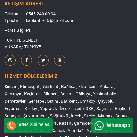
İLETİŞİM ADRESİ
Telefon:
0545 240 09 94
Eposta:
kaplanfile06@gmail.com
Adres Bilgileri
TÜRKİYE GENELİ
ANKARA/ TÜRKİYE
HİZMET BÖLGELERİMİZ
Sincan , Etimesgut , Yenikent , Bağlıca , Elvankent , Ankara ,
Çankaya , Keçiören , Dikmen , Balgat , Gölbaşı , Yenimahalle ,
Demetevler , Şentepe , Ostim , Batıkent , Ümitköy , Çayyolu ,
Eryaman , Kızılay , Yapracık , İvedik , İvedik OSB , Şaşmaz , Başkent
Sanayisi , Çukurambar , Söğütözü , İncek , Siteler , Mamak , Çubuk ,
Beştepe , Pursaklar , Akyurt , Kazan , Çamlıdere , Polatlı ,
0545 240 09 94
Whatsapp
Kızılcahamam , Sıhhiye , Kalecik , Altındağ , Ayaş , Baypazarı ,