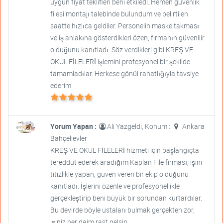
uygun fiyat teklifleri beni etkiledi. Hemen güvenlik
filesi montajı talebinde bulundum ve belirtilen
saatte hızlıca geldiler. Personelin maske takması
ve iş ahlakına gösterdikleri özen, firmanın güvenilir
olduğunu kanıtladı. Söz verdikleri gibi KREŞ VE
OKUL FİLELERİ işlemini profesyonel bir şekilde
tamamladılar. Herkese gönül rahatlığıyla tavsiye
ederim.
Yorum Yapan :
Ali Yazgeldi, Konum :
Ankara
Bahçelievler
KREŞ VE OKUL FİLELERİ hizmeti için başlangıçta
tereddüt ederek aradığım Kaplan File firması, işini
titizlikle yapan, güven veren bir ekip olduğunu
kanıtladı. İşlerini özenle ve profesyonellikle
gerçekleştirip beni büyük bir sorundan kurtardılar.
Bu devirde böyle ustaları bulmak gerçekten zor,
işiniz her daim rast gelsin