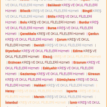
VE OKUL FİLELERİ Hizmeti
|
Balıkesir
KREŞ VE OKUL FİLELERİ
Hizmeti
|
Bilecik
KREŞ VE OKUL FİLELERİ Hizmeti
|
Bingöl
KREŞ
VE OKUL FİLELERİ Hizmeti
|
Bitlis
KREŞ VE OKUL FİLELERİ
Hizmeti
|
Bolu
KREŞ VE OKUL FİLELERİ Hizmeti
|
Burdur
KREŞ
VE OKUL FİLELERİ Hizmeti
|
Bursa
KREŞ VE OKUL FİLELERİ
Hizmeti
|
Çanakkale
KREŞ VE OKUL FİLELERİ Hizmeti
|
Çankırı
KREŞ VE OKUL FİLELERİ Hizmeti
|
Çorum
KREŞ VE OKUL
FİLELERİ Hizmeti
|
Denizli
KREŞ VE OKUL FİLELERİ Hizmeti
|
Diyarbakır
KREŞ VE OKUL FİLELERİ Hizmeti
|
Edirne
KREŞ VE
OKUL FİLELERİ Hizmeti
|
Elazığ
KREŞ VE OKUL FİLELERİ Hizmeti
|
Erzincan
KREŞ VE OKUL FİLELERİ Hizmeti
|
Erzurum
KREŞ VE
OKUL FİLELERİ Hizmeti
|
Eskişehir
KREŞ VE OKUL FİLELERİ
Hizmeti
|
Gaziantep
KREŞ VE OKUL FİLELERİ Hizmeti
|
Giresun
KREŞ VE OKUL FİLELERİ Hizmeti
|
Gümüşhane
KREŞ VE OKUL
FİLELERİ Hizmeti
|
Hakkari
KREŞ VE OKUL FİLELERİ Hizmeti
|
Hatay
KREŞ VE OKUL FİLELERİ Hizmeti
|
Isparta
KREŞ VE OKUL
FİLELERİ Hizmeti
|
Mersin
KREŞ VE OKUL FİLELERİ Hizmeti
|
İstanbul
KREŞ VE OKUL FİLELERİ Hizmeti
|
İzmir
KREŞ VE OKUL