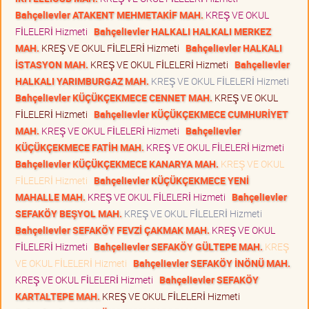
Bahçelievler ATAKENT MEHMETAKİF MAH.
KREŞ VE OKUL
FİLELERİ Hizmeti
Bahçelievler HALKALI HALKALI MERKEZ
MAH.
KREŞ VE OKUL FİLELERİ Hizmeti
Bahçelievler HALKALI
İSTASYON MAH.
KREŞ VE OKUL FİLELERİ Hizmeti
Bahçelievler
HALKALI YARIMBURGAZ MAH.
KREŞ VE OKUL FİLELERİ Hizmeti
Bahçelievler KÜÇÜKÇEKMECE CENNET MAH.
KREŞ VE OKUL
FİLELERİ Hizmeti
Bahçelievler KÜÇÜKÇEKMECE CUMHURİYET
MAH.
KREŞ VE OKUL FİLELERİ Hizmeti
Bahçelievler
KÜÇÜKÇEKMECE FATİH MAH.
KREŞ VE OKUL FİLELERİ Hizmeti
Bahçelievler KÜÇÜKÇEKMECE KANARYA MAH.
KREŞ VE OKUL
FİLELERİ Hizmeti
Bahçelievler KÜÇÜKÇEKMECE YENİ
MAHALLE MAH.
KREŞ VE OKUL FİLELERİ Hizmeti
Bahçelievler
SEFAKÖY BEŞYOL MAH.
KREŞ VE OKUL FİLELERİ Hizmeti
Bahçelievler SEFAKÖY FEVZİ ÇAKMAK MAH.
KREŞ VE OKUL
FİLELERİ Hizmeti
Bahçelievler SEFAKÖY GÜLTEPE MAH.
KREŞ
VE OKUL FİLELERİ Hizmeti
Bahçelievler SEFAKÖY İNÖNÜ MAH.
KREŞ VE OKUL FİLELERİ Hizmeti
Bahçelievler SEFAKÖY
KARTALTEPE MAH.
KREŞ VE OKUL FİLELERİ Hizmeti