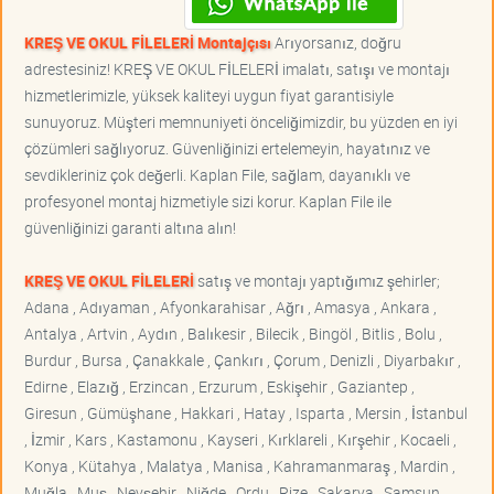
KREŞ VE OKUL FİLELERİ Montajçısı
Arıyorsanız, doğru
adrestesiniz! KREŞ VE OKUL FİLELERİ imalatı, satışı ve montajı
hizmetlerimizle, yüksek kaliteyi uygun fiyat garantisiyle
sunuyoruz. Müşteri memnuniyeti önceliğimizdir, bu yüzden en iyi
çözümleri sağlıyoruz. Güvenliğinizi ertelemeyin, hayatınız ve
sevdikleriniz çok değerli. Kaplan File, sağlam, dayanıklı ve
profesyonel montaj hizmetiyle sizi korur. Kaplan File ile
güvenliğinizi garanti altına alın!
KREŞ VE OKUL FİLELERİ
satış ve montajı yaptığımız şehirler;
Adana , Adıyaman , Afyonkarahisar , Ağrı , Amasya , Ankara ,
Antalya , Artvin , Aydın , Balıkesir , Bilecik , Bingöl , Bitlis , Bolu ,
Burdur , Bursa , Çanakkale , Çankırı , Çorum , Denizli , Diyarbakır ,
Edirne , Elazığ , Erzincan , Erzurum , Eskişehir , Gaziantep ,
Giresun , Gümüşhane , Hakkari , Hatay , Isparta , Mersin , İstanbul
, İzmir , Kars , Kastamonu , Kayseri , Kırklareli , Kırşehir , Kocaeli ,
Konya , Kütahya , Malatya , Manisa , Kahramanmaraş , Mardin ,
Muğla , Muş , Nevşehir , Niğde , Ordu , Rize , Sakarya , Samsun ,