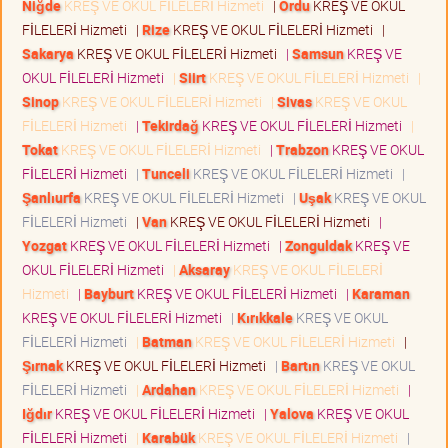
Niğde
KREŞ VE OKUL FİLELERİ Hizmeti
|
Ordu
KREŞ VE OKUL
FİLELERİ Hizmeti
|
Rize
KREŞ VE OKUL FİLELERİ Hizmeti
|
Sakarya
KREŞ VE OKUL FİLELERİ Hizmeti
|
Samsun
KREŞ VE
OKUL FİLELERİ Hizmeti
|
Siirt
KREŞ VE OKUL FİLELERİ Hizmeti
|
Sinop
KREŞ VE OKUL FİLELERİ Hizmeti
|
Sivas
KREŞ VE OKUL
FİLELERİ Hizmeti
|
Tekirdağ
KREŞ VE OKUL FİLELERİ Hizmeti
|
Tokat
KREŞ VE OKUL FİLELERİ Hizmeti
|
Trabzon
KREŞ VE OKUL
FİLELERİ Hizmeti
|
Tunceli
KREŞ VE OKUL FİLELERİ Hizmeti
|
Şanlıurfa
KREŞ VE OKUL FİLELERİ Hizmeti
|
Uşak
KREŞ VE OKUL
FİLELERİ Hizmeti
|
Van
KREŞ VE OKUL FİLELERİ Hizmeti
|
Yozgat
KREŞ VE OKUL FİLELERİ Hizmeti
|
Zonguldak
KREŞ VE
OKUL FİLELERİ Hizmeti
|
Aksaray
KREŞ VE OKUL FİLELERİ
Hizmeti
|
Bayburt
KREŞ VE OKUL FİLELERİ Hizmeti
|
Karaman
KREŞ VE OKUL FİLELERİ Hizmeti
|
Kırıkkale
KREŞ VE OKUL
FİLELERİ Hizmeti
|
Batman
KREŞ VE OKUL FİLELERİ Hizmeti
|
Şırnak
KREŞ VE OKUL FİLELERİ Hizmeti
|
Bartın
KREŞ VE OKUL
FİLELERİ Hizmeti
|
Ardahan
KREŞ VE OKUL FİLELERİ Hizmeti
|
Iğdır
KREŞ VE OKUL FİLELERİ Hizmeti
|
Yalova
KREŞ VE OKUL
FİLELERİ Hizmeti
|
Karabük
KREŞ VE OKUL FİLELERİ Hizmeti
|