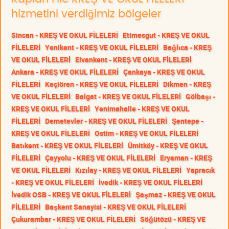
hizmetini verdiğimiz bölgeler
Sincan - KREŞ VE OKUL FİLELERİ
Etimesgut - KREŞ VE OKUL
FİLELERİ
Yenikent - KREŞ VE OKUL FİLELERİ
Bağlıca - KREŞ
VE OKUL FİLELERİ
Elvankent - KREŞ VE OKUL FİLELERİ
Ankara - KREŞ VE OKUL FİLELERİ
Çankaya - KREŞ VE OKUL
FİLELERİ
Keçiören - KREŞ VE OKUL FİLELERİ
Dikmen - KREŞ
VE OKUL FİLELERİ
Balgat - KREŞ VE OKUL FİLELERİ
Gölbaşı -
KREŞ VE OKUL FİLELERİ
Yenimahalle - KREŞ VE OKUL
FİLELERİ
Demetevler - KREŞ VE OKUL FİLELERİ
Şentepe -
KREŞ VE OKUL FİLELERİ
Ostim - KREŞ VE OKUL FİLELERİ
Batıkent - KREŞ VE OKUL FİLELERİ
Ümitköy - KREŞ VE OKUL
FİLELERİ
Çayyolu - KREŞ VE OKUL FİLELERİ
Eryaman - KREŞ
VE OKUL FİLELERİ
Kızılay - KREŞ VE OKUL FİLELERİ
Yapracık
- KREŞ VE OKUL FİLELERİ
İvedik - KREŞ VE OKUL FİLELERİ
İvedik OSB - KREŞ VE OKUL FİLELERİ
Şaşmaz - KREŞ VE OKUL
FİLELERİ
Başkent Sanayisi - KREŞ VE OKUL FİLELERİ
Çukurambar - KREŞ VE OKUL FİLELERİ
Söğütözü - KREŞ VE