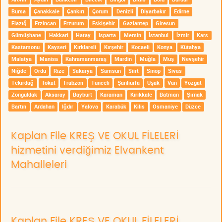
Bursa
Çanakkale
Çankırı
Çorum
Denizli
Diyarbakır
Edirne
Elazığ
Erzincan
Erzurum
Eskişehir
Gaziantep
Giresun
Gümüşhane
Hakkari
Hatay
Isparta
Mersin
İstanbul
İzmir
Kars
Kastamonu
Kayseri
Kırklareli
Kırşehir
Kocaeli
Konya
Kütahya
Malatya
Manisa
Kahramanmaraş
Mardin
Muğla
Muş
Nevşehir
Niğde
Ordu
Rize
Sakarya
Samsun
Siirt
Sinop
Sivas
Tekirdağ
Tokat
Trabzon
Tunceli
Şanlıurfa
Uşak
Van
Yozgat
Zonguldak
Aksaray
Bayburt
Karaman
Kırıkkale
Batman
Şırnak
Bartın
Ardahan
Iğdır
Yalova
Karabük
Kilis
Osmaniye
Düzce
Kaplan File KREŞ VE OKUL FİLELERİ
hizmetini verdiğimiz Elvankent
Mahalleleri
Kaplan File KREŞ VE OKUL FİLELERİ