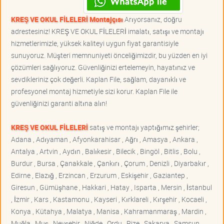
KREŞ VE OKUL FİLELERİ Montajçısı
Arıyorsanız, doğru
adrestesiniz! KREŞ VE OKUL FİLELERİ imalatı, satışı ve montajı
hizmetlerimizle, yüksek kaliteyi uygun fiyat garantisiyle
sunuyoruz. Müşteri memnuniyeti önceliğimizdir, bu yüzden en iyi
çözümleri sağlıyoruz. Güvenliğinizi ertelemeyin, hayatınız ve
sevdikleriniz çok değerli. Kaplan File, sağlam, dayanıklı ve
profesyonel montaj hizmetiyle sizi korur. Kaplan File ile
güvenliğinizi garanti altına alın!
KREŞ VE OKUL FİLELERİ
satış ve montajı yaptığımız şehirler;
Adana , Adıyaman , Afyonkarahisar , Ağrı , Amasya , Ankara ,
Antalya , Artvin , Aydın , Balıkesir , Bilecik , Bingöl , Bitlis , Bolu ,
Burdur , Bursa , Çanakkale , Çankırı , Çorum , Denizli , Diyarbakır ,
Edirne , Elazığ , Erzincan , Erzurum , Eskişehir , Gaziantep ,
Giresun , Gümüşhane , Hakkari , Hatay , Isparta , Mersin , İstanbul
, İzmir , Kars , Kastamonu , Kayseri , Kırklareli , Kırşehir , Kocaeli ,
Konya , Kütahya , Malatya , Manisa , Kahramanmaraş , Mardin ,
Muğla , Muş , Nevşehir , Niğde , Ordu , Rize , Sakarya , Samsun ,