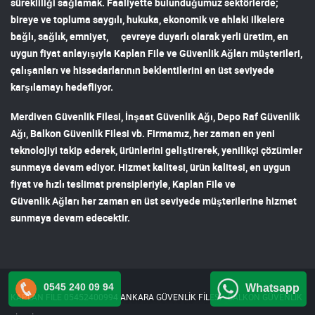
sürekliliği sağlamak. Faaliyette bulunduğumuz sektörlerde;
bireye ve topluma saygılı, hukuka, ekonomik ve ahlaki ilkelere
bağlı, sağlık, emniyet, çevreye duyarlı olarak yerli üretim, en
uygun fiyat anlayışıyla
Kaplan File ve Güvenlik Ağları
müşterileri,
çalışanları ve hissedarlarının beklentilerini en üst seviyede
karşılamayı hedefliyor.
Merdiven Güvenlik Filesi
,
İnşaat Güvenlik Ağı
,
Depo Raf Güvenlik
Ağı
,
Balkon Güvenlik Filesi
vb. Firmamız, her zaman en yeni
teknolojiyi takip ederek, ürünlerini geliştirerek, yenilikçi çözümler
sunmaya devam ediyor. Hizmet kalitesi, ürün kalitesi, en uygun
fiyat ve hızlı teslimat prensipleriyle,
Kaplan File ve
Güvenlik Ağları
her zaman en üst seviyede müşterilerine hizmet
sunmaya devam edecektir.
0545 240 09 94
Whatsapp
KAPLAN FİLE 05452400994 ANKARA GÜVENLİK FİLESİ - BALKON GÜVENLİK