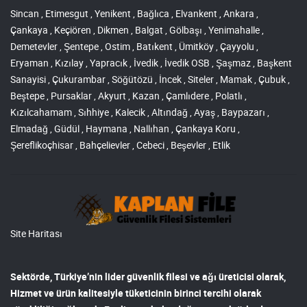
Sincan , Etimesgut , Yenikent , Bağlıca , Elvankent , Ankara ,
Çankaya , Keçiören , Dikmen , Balgat , Gölbaşı , Yenimahalle ,
Demetevler , Şentepe , Ostim , Batıkent , Ümitköy , Çayyolu ,
Eryaman , Kızılay , Yapracık , İvedik , İvedik OSB , Şaşmaz , Başkent
Sanayisi , Çukurambar , Söğütözü , İncek , Siteler , Mamak , Çubuk ,
Beştepe , Pursaklar , Akyurt , Kazan , Çamlıdere , Polatlı ,
Kızılcahamam , Sıhhiye , Kalecik , Altındağ , Ayaş , Baypazarı ,
Elmadağ , Güdül , Haymana , Nallıhan , Çankaya Koru ,
Şereflikoçhisar , Bahçelievler , Cebeci , Beşevler , Etlik
Site Haritası
Sektörde, Türkiye’nin lider
güvenlik filesi ve ağı
üreticisi olarak,
Hizmet ve ürün kalitesiyle tüketicinin birinci tercihi olarak