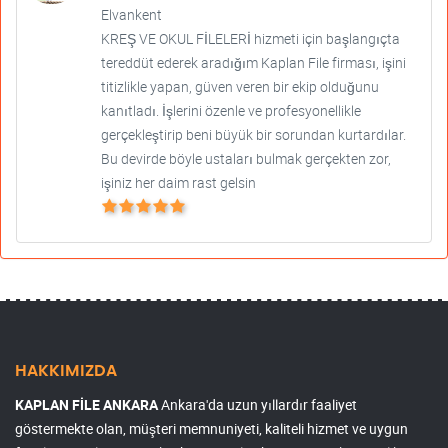
Elvankent
KREŞ VE OKUL FİLELERİ hizmeti için başlangıçta
tereddüt ederek aradığım Kaplan File firması, işini
titizlikle yapan, güven veren bir ekip olduğunu
kanıtladı. İşlerini özenle ve profesyonellikle
gerçekleştirip beni büyük bir sorundan kurtardılar.
Bu devirde böyle ustaları bulmak gerçekten zor,
işiniz her daim rast gelsin
HAKKIMIZDA
KAPLAN FİLE ANKARA
Ankara'da uzun yıllardır faaliyet
göstermekte olan, müşteri memnuniyeti, kaliteli hizmet ve uygun