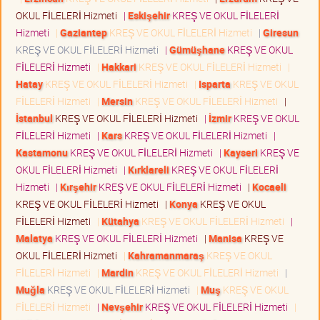
OKUL FİLELERİ Hizmeti
|
Eskişehir
KREŞ VE OKUL FİLELERİ
Hizmeti
|
Gaziantep
KREŞ VE OKUL FİLELERİ Hizmeti
|
Giresun
KREŞ VE OKUL FİLELERİ Hizmeti
|
Gümüşhane
KREŞ VE OKUL
FİLELERİ Hizmeti
|
Hakkari
KREŞ VE OKUL FİLELERİ Hizmeti
|
Hatay
KREŞ VE OKUL FİLELERİ Hizmeti
|
Isparta
KREŞ VE OKUL
FİLELERİ Hizmeti
|
Mersin
KREŞ VE OKUL FİLELERİ Hizmeti
|
İstanbul
KREŞ VE OKUL FİLELERİ Hizmeti
|
İzmir
KREŞ VE OKUL
FİLELERİ Hizmeti
|
Kars
KREŞ VE OKUL FİLELERİ Hizmeti
|
Kastamonu
KREŞ VE OKUL FİLELERİ Hizmeti
|
Kayseri
KREŞ VE
OKUL FİLELERİ Hizmeti
|
Kırklareli
KREŞ VE OKUL FİLELERİ
Hizmeti
|
Kırşehir
KREŞ VE OKUL FİLELERİ Hizmeti
|
Kocaeli
KREŞ VE OKUL FİLELERİ Hizmeti
|
Konya
KREŞ VE OKUL
FİLELERİ Hizmeti
|
Kütahya
KREŞ VE OKUL FİLELERİ Hizmeti
|
Malatya
KREŞ VE OKUL FİLELERİ Hizmeti
|
Manisa
KREŞ VE
OKUL FİLELERİ Hizmeti
|
Kahramanmaraş
KREŞ VE OKUL
FİLELERİ Hizmeti
|
Mardin
KREŞ VE OKUL FİLELERİ Hizmeti
|
Muğla
KREŞ VE OKUL FİLELERİ Hizmeti
|
Muş
KREŞ VE OKUL
FİLELERİ Hizmeti
|
Nevşehir
KREŞ VE OKUL FİLELERİ Hizmeti
|