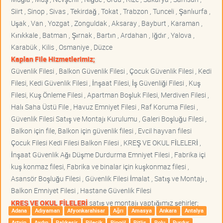
Siirt , Sinop , Sivas , Tekirdağ , Tokat , Trabzon , Tunceli , Şanlıurfa ,
Uşak , Van , Yozgat , Zonguldak , Aksaray , Bayburt , Karaman ,
Kırıkkale , Batman , Şırnak , Bartın , Ardahan , Iğdır , Yalova ,
Karabük , Kilis , Osmaniye , Düzce
Kaplan File Hizmetlerimiz;
Güvenlik Filesi , Balkon Güvenlik Filesi , Çocuk Güvenlik Filesi , Kedi
Filesi, Kedi Güvenlik Filesi , İnşaat Filesi, İş Güvenliği Filesi , Kuş
Filesi, Kuş Önleme Filesi , Apartman Boşluk Filesi, Merdiven Filesi ,
Halı Saha Üstü File , Havuz Emniyet Filesi , Raf Koruma Filesi ,
Güvenlik Filesi Satış ve Montajı Kurulumu , Galeri Boşluğu Filesi ,
Balkon için file, Balkon için güvenlik filesi , Evcil hayvan filesi
Çocuk Filesi Kedi Filesi Balkon Filesi , KREŞ VE OKUL FİLELERİ ,
İnşaat Güvenlik Ağı Düşme Durdurma Emniyet Filesi , Fabrika içi
kuş konmaz filesi, Fabrika ve binalar için kuşkonmaz filesi ,
Asansör Boşluğu Filesi , Güvenlik Filesi İmalat , Satış ve Montajı ,
Balkon Emniyet Filesi , Hastane Güvenlik Filesi
KREŞ VE OKUL FİLELERİ
satış ve montajı yaptığımız şehirler;
Adana
Adıyaman
Afyonkarahisar
Ağrı
Amasya
Ankara
Antalya
Artvin
Aydın
Balıkesir
Bilecik
Bingöl
Bitlis
Bolu
Burdur