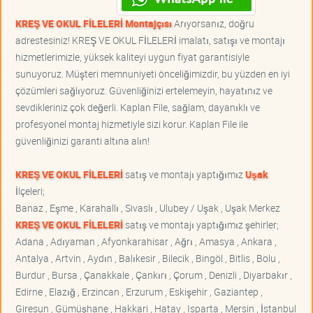
KREŞ VE OKUL FİLELERİ Montajçısı
Arıyorsanız, doğru
adrestesiniz! KREŞ VE OKUL FİLELERİ imalatı, satışı ve montajı
hizmetlerimizle, yüksek kaliteyi uygun fiyat garantisiyle
sunuyoruz. Müşteri memnuniyeti önceliğimizdir, bu yüzden en iyi
çözümleri sağlıyoruz. Güvenliğinizi ertelemeyin, hayatınız ve
sevdikleriniz çok değerli. Kaplan File, sağlam, dayanıklı ve
profesyonel montaj hizmetiyle sizi korur. Kaplan File ile
güvenliğinizi garanti altına alın!
KREŞ VE OKUL FİLELERİ
satış ve montajı yaptığımız
Uşak
İlçeleri;
Banaz , Eşme , Karahallı , Sivaslı , Ulubey / Uşak , Uşak Merkez
KREŞ VE OKUL FİLELERİ
satış ve montajı yaptığımız şehirler;
Adana , Adıyaman , Afyonkarahisar , Ağrı , Amasya , Ankara ,
Antalya , Artvin , Aydın , Balıkesir , Bilecik , Bingöl , Bitlis , Bolu ,
Burdur , Bursa , Çanakkale , Çankırı , Çorum , Denizli , Diyarbakır ,
Edirne , Elazığ , Erzincan , Erzurum , Eskişehir , Gaziantep ,
Giresun , Gümüşhane , Hakkari , Hatay , Isparta , Mersin , İstanbul