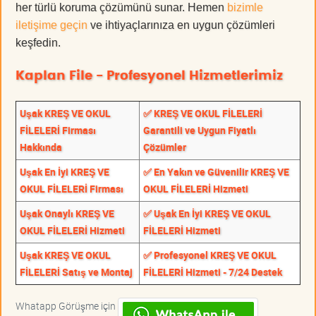
her türlü koruma çözümünü sunar. Hemen
bizimle
iletişime geçin
ve ihtiyaçlarınıza en uygun çözümleri
keşfedin.
Kaplan File - Profesyonel Hizmetlerimiz
Uşak KREŞ VE OKUL
✅ KREŞ VE OKUL FİLELERİ
FİLELERİ Firması
Garantili ve Uygun Fiyatlı
Hakkında
Çözümler
Uşak En İyi KREŞ VE
✅ En Yakın ve Güvenilir KREŞ VE
OKUL FİLELERİ Firması
OKUL FİLELERİ Hizmeti
Uşak Onaylı KREŞ VE
✅ Uşak En İyi KREŞ VE OKUL
OKUL FİLELERİ Hizmeti
FİLELERİ Hizmeti
Uşak KREŞ VE OKUL
✅ Profesyonel KREŞ VE OKUL
FİLELERİ Satış ve Montaj
FİLELERİ Hizmeti - 7/24 Destek
Whatapp Görüşme için