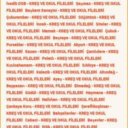
İvedik OSB - KREŞ VE OKUL FİLELERİ
Şaşmaz - KREŞ VE OKUL
FİLELERİ
Başkent Sanayisi - KREŞ VE OKUL FİLELERİ
Çukurambar - KREŞ VE OKUL FİLELERİ
Söğütözü - KREŞ VE
OKUL FİLELERİ
İncek - KREŞ VE OKUL FİLELERİ
Siteler - KREŞ
VE OKUL FİLELERİ
Mamak - KREŞ VE OKUL FİLELERİ
Çubuk -
KREŞ VE OKUL FİLELERİ
Beştepe - KREŞ VE OKUL FİLELERİ
Pursaklar - KREŞ VE OKUL FİLELERİ
Akyurt - KREŞ VE OKUL
FİLELERİ
Kazan - KREŞ VE OKUL FİLELERİ
Çamlıdere - KREŞ
VE OKUL FİLELERİ
Polatlı - KREŞ VE OKUL FİLELERİ
Kızılcahamam - KREŞ VE OKUL FİLELERİ
Sıhhiye - KREŞ VE
OKUL FİLELERİ
Kalecik - KREŞ VE OKUL FİLELERİ
Altındağ -
KREŞ VE OKUL FİLELERİ
Ayaş - KREŞ VE OKUL FİLELERİ
Baypazarı - KREŞ VE OKUL FİLELERİ
Elmadağ - KREŞ VE OKUL
FİLELERİ
Güdül - KREŞ VE OKUL FİLELERİ
Haymana - KREŞ
VE OKUL FİLELERİ
Nallıhan - KREŞ VE OKUL FİLELERİ
Çankaya Koru - KREŞ VE OKUL FİLELERİ
Şereflikoçhisar -
KREŞ VE OKUL FİLELERİ
Bahçelievler - KREŞ VE OKUL
FİLELERİ
Cebeci - KREŞ VE OKUL FİLELERİ
Beşevler - KREŞ
VE OKUL FİLELERİ
Etlik - KREŞ VE OKUL FİLELERİ