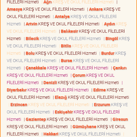
FİLELERİ Hizmeti
|
Ağrı
KREŞ VE OKUL FİLELERİ Hizmeti
|
Amasya
KREŞ VE OKUL FİLELERİ Hizmeti
|
Ankara
KREŞ VE
OKUL FİLELERİ Hizmeti
|
Antalya
KREŞ VE OKUL FİLELERİ
Hizmeti
|
Artvin
KREŞ VE OKUL FİLELERİ Hizmeti
|
Aydın
KREŞ
VE OKUL FİLELERİ Hizmeti
|
Balıkesir
KREŞ VE OKUL FİLELERİ
Hizmeti
|
Bilecik
KREŞ VE OKUL FİLELERİ Hizmeti
|
Bingöl
KREŞ
VE OKUL FİLELERİ Hizmeti
|
Bitlis
KREŞ VE OKUL FİLELERİ
Hizmeti
|
Bolu
KREŞ VE OKUL FİLELERİ Hizmeti
|
Burdur
KREŞ
VE OKUL FİLELERİ Hizmeti
|
Bursa
KREŞ VE OKUL FİLELERİ
Hizmeti
|
Çanakkale
KREŞ VE OKUL FİLELERİ Hizmeti
|
Çankırı
KREŞ VE OKUL FİLELERİ Hizmeti
|
Çorum
KREŞ VE OKUL
FİLELERİ Hizmeti
|
Denizli
KREŞ VE OKUL FİLELERİ Hizmeti
|
Diyarbakır
KREŞ VE OKUL FİLELERİ Hizmeti
|
Edirne
KREŞ VE
OKUL FİLELERİ Hizmeti
|
Elazığ
KREŞ VE OKUL FİLELERİ Hizmeti
|
Erzincan
KREŞ VE OKUL FİLELERİ Hizmeti
|
Erzurum
KREŞ VE
OKUL FİLELERİ Hizmeti
|
Eskişehir
KREŞ VE OKUL FİLELERİ
Hizmeti
|
Gaziantep
KREŞ VE OKUL FİLELERİ Hizmeti
|
Giresun
KREŞ VE OKUL FİLELERİ Hizmeti
|
Gümüşhane
KREŞ VE OKUL
FİLELERİ Hizmeti
|
Hakkari
KREŞ VE OKUL FİLELERİ Hizmeti
|