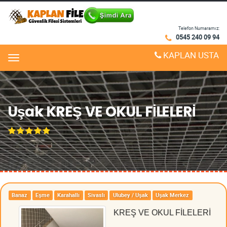
Telefon Numaramız:
0545 240 09 94
KAPLAN USTA
Menu
Uşak KREŞ VE OKUL FİLELERİ
Banaz
Eşme
Karahallı
Sivaslı
Ulubey / Uşak
Uşak Merkez
KREŞ VE OKUL FİLELERİ