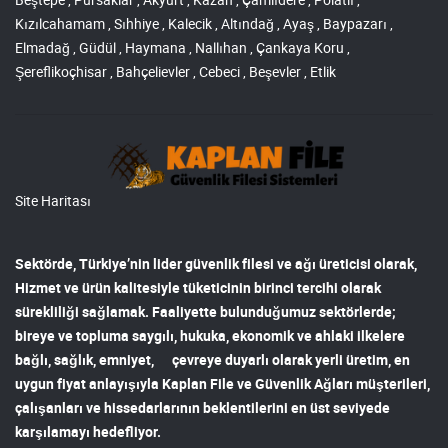
Kızılcahamam , Sıhhiye , Kalecik , Altındağ , Ayaş , Baypazarı ,
Elmadağ , Güdül , Haymana , Nallıhan , Çankaya Koru ,
Şereflikoçhisar , Bahçelievler , Cebeci , Beşevler , Etlik
Site Haritası
Sektörde, Türkiye’nin lider
güvenlik filesi ve ağı
üreticisi olarak,
Hizmet ve ürün kalitesiyle tüketicinin birinci tercihi olarak
sürekliliği sağlamak. Faaliyette bulunduğumuz sektörlerde;
bireye ve topluma saygılı, hukuka, ekonomik ve ahlaki ilkelere
bağlı, sağlık, emniyet, çevreye duyarlı olarak yerli üretim, en
uygun fiyat anlayışıyla
Kaplan File ve Güvenlik Ağları
müşterileri,
çalışanları ve hissedarlarının beklentilerini en üst seviyede
karşılamayı hedefliyor.