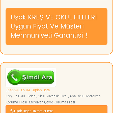
Uşak KREŞ VE OKUL FİLELERİ
Uygun Fiyat Ve Müşteri
Memnuniyeti Garantisi !
0545 240 09 94 Kaplan Usta
Kreş Ve Okul Fileleri , Okul Güvenlik Filesi , Ana Okulu Merdiven
Koruma Filesi , Merdiven Çevre Koruma Filesi ,
Uşak Diğer Hizmetlerimiz