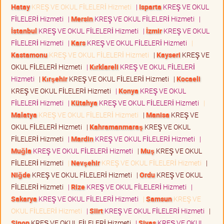
Hatay
KREŞ VE OKUL FİLELERİ Hizmeti
|
Isparta
KREŞ VE OKUL
FİLELERİ Hizmeti
|
Mersin
KREŞ VE OKUL FİLELERİ Hizmeti
|
İstanbul
KREŞ VE OKUL FİLELERİ Hizmeti
|
İzmir
KREŞ VE OKUL
FİLELERİ Hizmeti
|
Kars
KREŞ VE OKUL FİLELERİ Hizmeti
|
Kastamonu
KREŞ VE OKUL FİLELERİ Hizmeti
|
Kayseri
KREŞ VE
OKUL FİLELERİ Hizmeti
|
Kırklareli
KREŞ VE OKUL FİLELERİ
Hizmeti
|
Kırşehir
KREŞ VE OKUL FİLELERİ Hizmeti
|
Kocaeli
KREŞ VE OKUL FİLELERİ Hizmeti
|
Konya
KREŞ VE OKUL
FİLELERİ Hizmeti
|
Kütahya
KREŞ VE OKUL FİLELERİ Hizmeti
|
Malatya
KREŞ VE OKUL FİLELERİ Hizmeti
|
Manisa
KREŞ VE
OKUL FİLELERİ Hizmeti
|
Kahramanmaraş
KREŞ VE OKUL
FİLELERİ Hizmeti
|
Mardin
KREŞ VE OKUL FİLELERİ Hizmeti
|
Muğla
KREŞ VE OKUL FİLELERİ Hizmeti
|
Muş
KREŞ VE OKUL
FİLELERİ Hizmeti
|
Nevşehir
KREŞ VE OKUL FİLELERİ Hizmeti
|
Niğde
KREŞ VE OKUL FİLELERİ Hizmeti
|
Ordu
KREŞ VE OKUL
FİLELERİ Hizmeti
|
Rize
KREŞ VE OKUL FİLELERİ Hizmeti
|
Sakarya
KREŞ VE OKUL FİLELERİ Hizmeti
|
Samsun
KREŞ VE
OKUL FİLELERİ Hizmeti
|
Siirt
KREŞ VE OKUL FİLELERİ Hizmeti
|
Sinop
KREŞ VE OKUL FİLELERİ Hizmeti
|
Sivas
KREŞ VE OKUL