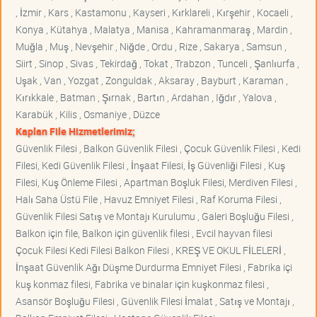
, İzmir , Kars , Kastamonu , Kayseri , Kırklareli , Kırşehir , Kocaeli ,
Konya , Kütahya , Malatya , Manisa , Kahramanmaraş , Mardin ,
Muğla , Muş , Nevşehir , Niğde , Ordu , Rize , Sakarya , Samsun ,
Siirt , Sinop , Sivas , Tekirdağ , Tokat , Trabzon , Tunceli , Şanlıurfa ,
Uşak , Van , Yozgat , Zonguldak , Aksaray , Bayburt , Karaman ,
Kırıkkale , Batman , Şırnak , Bartın , Ardahan , Iğdır , Yalova ,
Karabük , Kilis , Osmaniye , Düzce
Kaplan File Hizmetlerimiz;
Güvenlik Filesi , Balkon Güvenlik Filesi , Çocuk Güvenlik Filesi , Kedi
Filesi, Kedi Güvenlik Filesi , İnşaat Filesi, İş Güvenliği Filesi , Kuş
Filesi, Kuş Önleme Filesi , Apartman Boşluk Filesi, Merdiven Filesi ,
Halı Saha Üstü File , Havuz Emniyet Filesi , Raf Koruma Filesi ,
Güvenlik Filesi Satış ve Montajı Kurulumu , Galeri Boşluğu Filesi ,
Balkon için file, Balkon için güvenlik filesi , Evcil hayvan filesi
Çocuk Filesi Kedi Filesi Balkon Filesi , KREŞ VE OKUL FİLELERİ ,
İnşaat Güvenlik Ağı Düşme Durdurma Emniyet Filesi , Fabrika içi
kuş konmaz filesi, Fabrika ve binalar için kuşkonmaz filesi ,
Asansör Boşluğu Filesi , Güvenlik Filesi İmalat , Satış ve Montajı ,