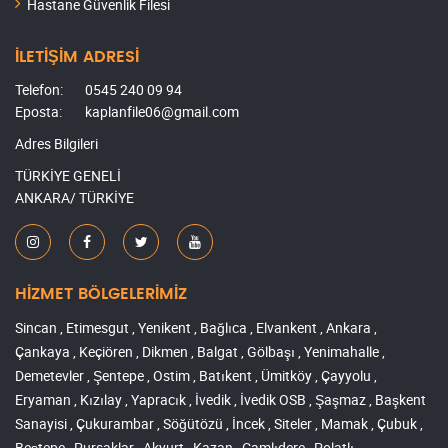
Hastane Güvenlik Filesi
İLETİŞİM ADRESİ
Telefon:
0545 240 09 94
Eposta:
kaplanfile06@gmail.com
Adres Bilgileri
TÜRKİYE GENELİ
ANKARA/ TÜRKİYE
HİZMET BÖLGELERİMİZ
Sincan , Etimesgut , Yenikent , Bağlıca , Elvankent , Ankara ,
Çankaya , Keçiören , Dikmen , Balgat , Gölbaşı , Yenimahalle ,
Demetevler , Şentepe , Ostim , Batıkent , Ümitköy , Çayyolu ,
Eryaman , Kızılay , Yapracık , İvedik , İvedik OSB , Şaşmaz , Başkent
Sanayisi , Çukurambar , Söğütözü , İncek , Siteler , Mamak , Çubuk ,
Beştepe , Pursaklar , Akyurt , Kazan , Çamlıdere , Polatlı ,