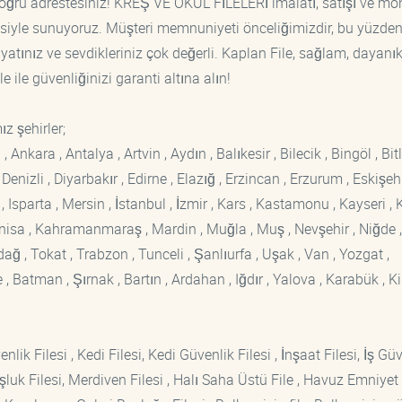
oğru adrestesiniz! KREŞ VE OKUL FİLELERİ imalatı, satışı ve mon
tisiyle sunuyoruz. Müşteri memnuniyeti önceliğimizdir, bu yüzden
yatınız ve sevdikleriniz çok değerli. Kaplan File, sağlam, dayanık
 ile güvenliğinizi garanti altına alın!
z şehirler;
kara , Antalya , Artvin , Aydın , Balıkesir , Bilecik , Bingöl , Bitli
enizli , Diyarbakır , Edirne , Elazığ , Erzincan , Erzurum , Eskişehi
sparta , Mersin , İstanbul , İzmir , Kars , Kastamonu , Kayseri , K
Manisa , Kahramanmaraş , Mardin , Muğla , Muş , Nevşehir , Niğde ,
rdağ , Tokat , Trabzon , Tunceli , Şanlıurfa , Uşak , Van , Yozgat ,
 Batman , Şırnak , Bartın , Ardahan , Iğdır , Yalova , Karabük , Kil
lik Filesi , Kedi Filesi, Kedi Güvenlik Filesi , İnşaat Filesi, İş Gü
luk Filesi, Merdiven Filesi , Halı Saha Üstü File , Havuz Emniyet F