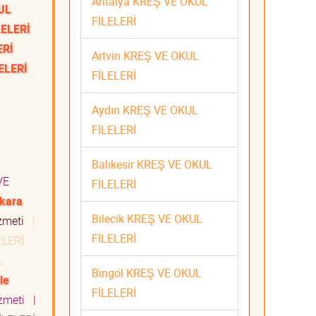
Antalya KREŞ VE OKUL
UL
FİLELERİ
LELERİ
ERİ
Artvin KREŞ VE OKUL
ELERİ
FİLELERİ
Aydın KREŞ VE OKUL
FİLELERİ
Balıkesir KREŞ VE OKUL
VE
FİLELERİ
kara
Bilecik KREŞ VE OKUL
izmeti
|
FİLELERİ
ELERİ
L
Bingöl KREŞ VE OKUL
le
FİLELERİ
izmeti
|