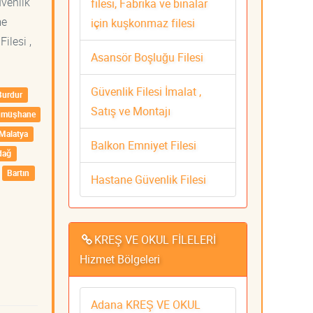
üvenlik
filesi, Fabrika ve binalar
me
için kuşkonmaz filesi
ilesi ,
Asansör Boşluğu Filesi
Güvenlik Filesi İmalat ,
Burdur
Satış ve Montajı
ümüşhane
Malatya
Balkon Emniyet Filesi
dağ
Bartın
Hastane Güvenlik Filesi
KREŞ VE OKUL FİLELERİ
Hizmet Bölgeleri
Adana KREŞ VE OKUL