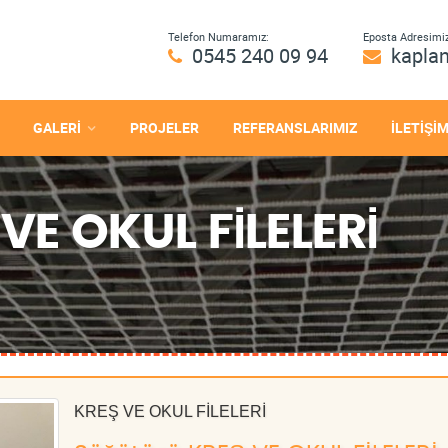
Telefon Numaramız:
Eposta Adresimiz
0545 240 09 94
kapla
GALERİ
PROJELER
REFERANSLARIMIZ
İLETİŞİ
VE OKUL FİLELERİ
KREŞ VE OKUL FİLELERİ