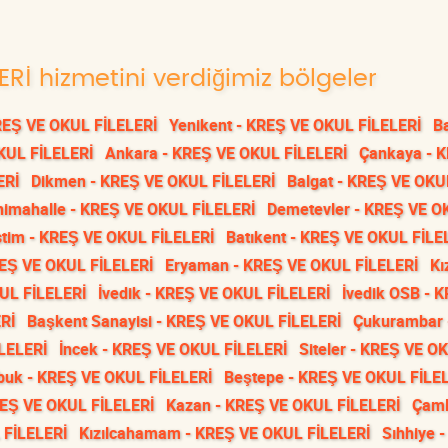
ERİ hizmetini verdiğimiz bölgeler
REŞ VE OKUL FİLELERİ
Yenikent - KREŞ VE OKUL FİLELERİ
Ba
KUL FİLELERİ
Ankara - KREŞ VE OKUL FİLELERİ
Çankaya - 
ERİ
Dikmen - KREŞ VE OKUL FİLELERİ
Balgat - KREŞ VE OKU
nimahalle - KREŞ VE OKUL FİLELERİ
Demetevler - KREŞ VE O
tim - KREŞ VE OKUL FİLELERİ
Batıkent - KREŞ VE OKUL FİLE
REŞ VE OKUL FİLELERİ
Eryaman - KREŞ VE OKUL FİLELERİ
Kı
UL FİLELERİ
İvedik - KREŞ VE OKUL FİLELERİ
İvedik OSB - 
Rİ
Başkent Sanayisi - KREŞ VE OKUL FİLELERİ
Çukurambar 
LELERİ
İncek - KREŞ VE OKUL FİLELERİ
Siteler - KREŞ VE O
buk - KREŞ VE OKUL FİLELERİ
Beştepe - KREŞ VE OKUL FİLE
REŞ VE OKUL FİLELERİ
Kazan - KREŞ VE OKUL FİLELERİ
Çaml
 FİLELERİ
Kızılcahamam - KREŞ VE OKUL FİLELERİ
Sıhhiye 