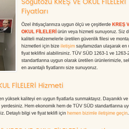
Söğütözü KREŞ VE OKUL FİLELERİ
Fiyatları
Özel ihtiyaçlarınıza uygun ölçü ve çeşitlerde
KREŞ 
OKUL FİLELERİ
ürün veya hizmeti sunuyoruz. Siz 
kaliteli malzemelerle üretilen güvenlik filesi ve monta
hizmetleri için bize
iletişim
sayfamızdan ulaşarak en
fiyat teklifini alabilirsiniz. TÜV SÜD 1263-1 ve 1263-
standartlarına uygun olarak üretilen ürünlerimizle, se
en avantajlı fiyatlarını size sunuyoruz.
UL FİLELERİ Hizmeti
üksek kaliteyi en uygun fiyatlarla sunmaktayız. Dayanıklı ve
oğru yerdesiniz. Hem ekonomik hem de TÜV SÜD standartlarına u
. Detaylı bilgi ve fiyat teklifi için
hemen bizimle iletişime geçin
.