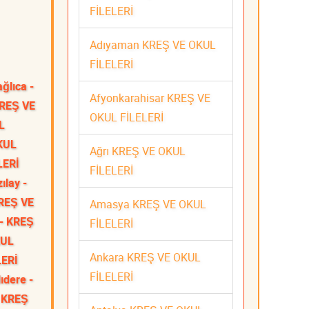
FİLELERİ
Adıyaman KREŞ VE OKUL
FİLELERİ
ğlıca -
Afyonkarahisar KREŞ VE
KREŞ VE
OKUL FİLELERİ
L
KUL
Ağrı KREŞ VE OKUL
LERİ
FİLELERİ
zılay -
KREŞ VE
Amasya KREŞ VE OKUL
- KREŞ
FİLELERİ
KUL
Ankara KREŞ VE OKUL
LERİ
FİLELERİ
ıdere -
- KREŞ