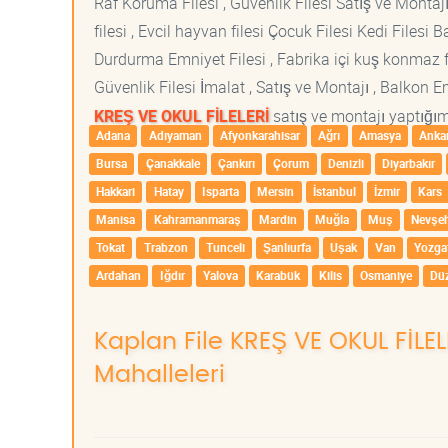
Raf Koruma Filesi , Güvenlik Filesi Satış ve Montajı
filesi , Evcil hayvan filesi Çocuk Filesi Kedi File
Durdurma Emniyet Filesi , Fabrika içi kuş konmaz fi
Güvenlik Filesi İmalat , Satış ve Montajı , Balkon E
KREŞ VE OKUL FİLELERİ
satış ve montajı yaptığımı
Adana
Adıyaman
Afyonkarahisar
Ağrı
Amasya
Anka
Bursa
Çanakkale
Çankırı
Çorum
Denizli
Diyarbakır
Hakkari
Hatay
Isparta
Mersin
İstanbul
İzmir
Kars
Manisa
Kahramanmaraş
Mardin
Muğla
Muş
Nevşeh
Tokat
Trabzon
Tunceli
Şanlıurfa
Uşak
Van
Yozga
Ardahan
Iğdır
Yalova
Karabük
Kilis
Osmaniye
Dü
Kaplan File KREŞ VE OKUL FİLEL
Mahalleleri