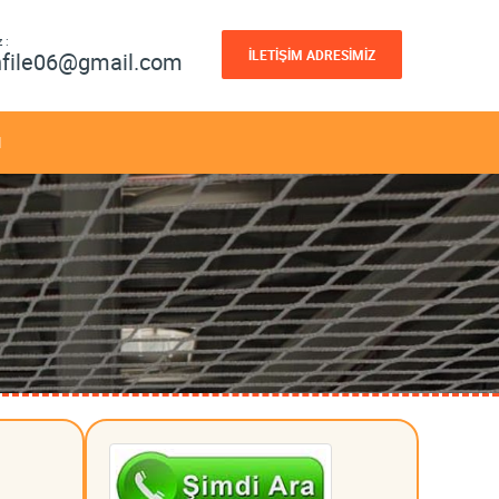
 :
İLETİŞİM ADRESİMİZ
nfile06@gmail.com
M