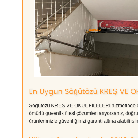
En Uygun Söğütözü KREŞ VE OK
Söğütözü KREŞ VE OKUL FİLELERİ hizmetinde en y
ömürlü güvenlik filesi çözümleri arıyorsanız, d
ürünlerimizle güvenliğinizi garanti altına alabilirsiniz