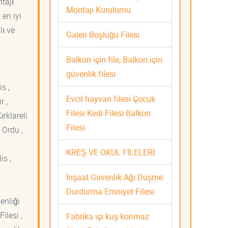
tajı
Montajı Kurulumu
 en iyi
lı ve
Galeri Boşluğu Filesi
Balkon için file, Balkon için
güvenlik filesi
s ,
Evcil hayvan filesi Çocuk
r ,
Filesi Kedi Filesi Balkon
ırklareli
Filesi
 Ordu ,
KREŞ VE OKUL FİLELERİ
is ,
İnşaat Güvenlik Ağı Düşme
Durdurma Emniyet Filesi
venliği
ilesi ,
Fabrika içi kuş konmaz