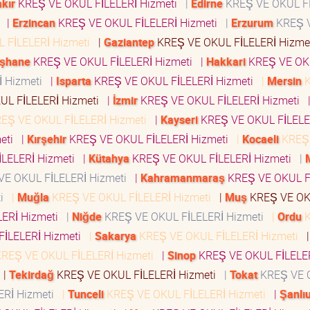
kır
KREŞ VE OKUL FİLELERİ Hizmeti
|
Edirne
KREŞ VE OKUL Fİ
i
|
Erzincan
KREŞ VE OKUL FİLELERİ Hizmeti
|
Erzurum
KREŞ 
 FİLELERİ Hizmeti
|
Gaziantep
KREŞ VE OKUL FİLELERİ Hizm
şhane
KREŞ VE OKUL FİLELERİ Hizmeti
|
Hakkari
KREŞ VE OK
İ Hizmeti
|
Isparta
KREŞ VE OKUL FİLELERİ Hizmeti
|
Mersin
K
UL FİLELERİ Hizmeti
|
İzmir
KREŞ VE OKUL FİLELERİ Hizmeti
EŞ VE OKUL FİLELERİ Hizmeti
|
Kayseri
KREŞ VE OKUL FİLELE
meti
|
Kırşehir
KREŞ VE OKUL FİLELERİ Hizmeti
|
Kocaeli
KREŞ
LELERİ Hizmeti
|
Kütahya
KREŞ VE OKUL FİLELERİ Hizmeti
|
E OKUL FİLELERİ Hizmeti
|
Kahramanmaraş
KREŞ VE OKUL F
ti
|
Muğla
KREŞ VE OKUL FİLELERİ Hizmeti
|
Muş
KREŞ VE O
LERİ Hizmeti
|
Niğde
KREŞ VE OKUL FİLELERİ Hizmeti
|
Ordu
K
İLELERİ Hizmeti
|
Sakarya
KREŞ VE OKUL FİLELERİ Hizmeti
|
REŞ VE OKUL FİLELERİ Hizmeti
|
Sinop
KREŞ VE OKUL FİLELE
i
|
Tekirdağ
KREŞ VE OKUL FİLELERİ Hizmeti
|
Tokat
KREŞ VE 
ERİ Hizmeti
|
Tunceli
KREŞ VE OKUL FİLELERİ Hizmeti
|
Şanlı