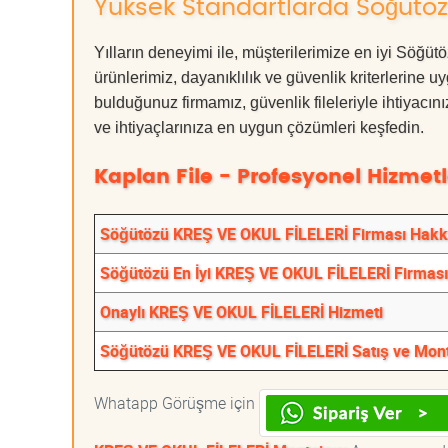
Yüksek Standartlarda Söğütözü
Yılların deneyimi ile, müşterilerimize en iyi S
ürünlerimiz, dayanıklılık ve güvenlik kriterlerine u
bulduğunuz firmamız, güvenlik fileleriyle ihtiyac
ve ihtiyaçlarınıza en uygun çözümleri keşfedin.
Kaplan File - Profesyonel Hizmetl
Söğütözü KREŞ VE OKUL FİLELERİ Firması Hakk
Söğütözü En İyi KREŞ VE OKUL FİLELERİ Firması
Onaylı KREŞ VE OKUL FİLELERİ Hizmeti
Söğütözü KREŞ VE OKUL FİLELERİ Satış ve Mon
Whatapp Görüşme için