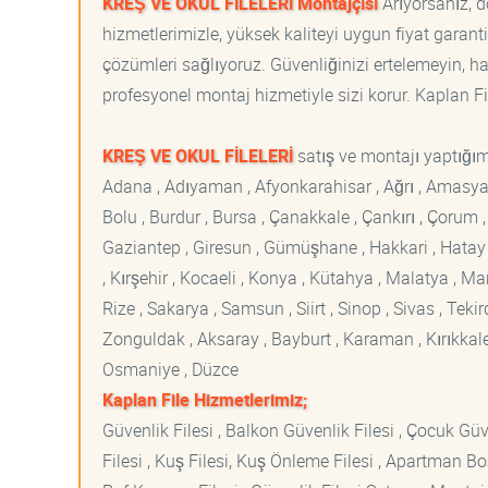
KREŞ VE OKUL FİLELERİ Montajçısı
Arıyorsanız, d
hizmetlerimizle, yüksek kaliteyi uygun fiyat garan
çözümleri sağlıyoruz. Güvenliğinizi ertelemeyin, ha
profesyonel montaj hizmetiyle sizi korur. Kaplan File
KREŞ VE OKUL FİLELERİ
satış ve montajı yaptığımı
Adana , Adıyaman , Afyonkarahisar , Ağrı , Amasya , An
Bolu , Burdur , Bursa , Çanakkale , Çankırı , Çorum , D
Gaziantep , Giresun , Gümüşhane , Hakkari , Hatay , I
, Kırşehir , Kocaeli , Konya , Kütahya , Malatya , 
Rize , Sakarya , Samsun , Siirt , Sinop , Sivas , Teki
Zonguldak , Aksaray , Bayburt , Karaman , Kırıkkale ,
Osmaniye , Düzce
Kaplan File Hizmetlerimiz;
Güvenlik Filesi , Balkon Güvenlik Filesi , Çocuk Güven
Filesi , Kuş Filesi, Kuş Önleme Filesi , Apartman Boş