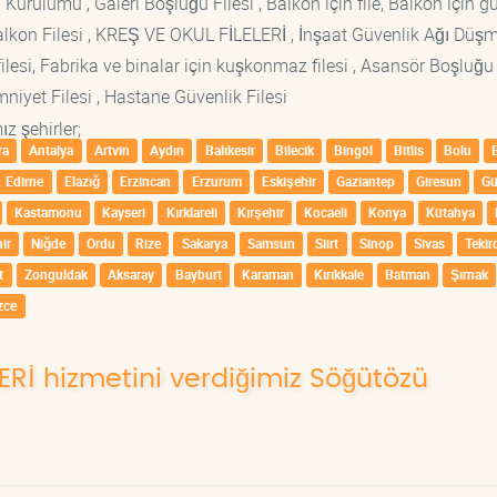
 Kurulumu , Galeri Boşluğu Filesi , Balkon için file, Balkon için g
si Balkon Filesi , KREŞ VE OKUL FİLELERİ , İnşaat Güvenlik Ağı Düş
lesi, Fabrika ve binalar için kuşkonmaz filesi , Asansör Boşluğu F
mniyet Filesi , Hastane Güvenlik Filesi
z şehirler;
ra
Antalya
Artvin
Aydın
Balıkesir
Bilecik
Bingöl
Bitlis
Bolu
Edirne
Elazığ
Erzincan
Erzurum
Eskişehir
Gaziantep
Giresun
G
Kastamonu
Kayseri
Kırklareli
Kırşehir
Kocaeli
Konya
Kütahya
ir
Niğde
Ordu
Rize
Sakarya
Samsun
Siirt
Sinop
Sivas
Tekir
t
Zonguldak
Aksaray
Bayburt
Karaman
Kırıkkale
Batman
Şırnak
zce
ERİ hizmetini verdiğimiz Söğütözü