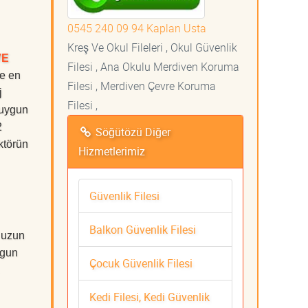
0545 240 09 94 Kaplan Usta
Kreş Ve Okul Fileleri , Okul Güvenlik
VE
Filesi , Ana Okulu Merdiven Koruma
de en
Filesi , Merdiven Çevre Koruma
j
Filesi ,
 uygun
2
Söğütözü Diğer
ktörün
Hizmetlerimiz
Güvenlik Filesi
Balkon Güvenlik Filesi
 uzun
ygun
Çocuk Güvenlik Filesi
Kedi Filesi, Kedi Güvenlik