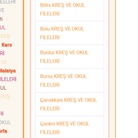
LELERİ
Bitlis KREŞ VE OKUL
VE
FİLELERİ
eti
|
UL
Bolu KREŞ VE OKUL
REŞ
FİLELERİ
|
Kars
Burdur KREŞ VE OKUL
Rİ
FİLELERİ
 VE
Malatya
Bursa KREŞ VE OKUL
İLELERİ
FİLELERİ
KUL
REŞ
Çanakkale KREŞ VE OKUL
FİLELERİ
Rİ
OKUL
Çankırı KREŞ VE OKUL
urfa
FİLELERİ