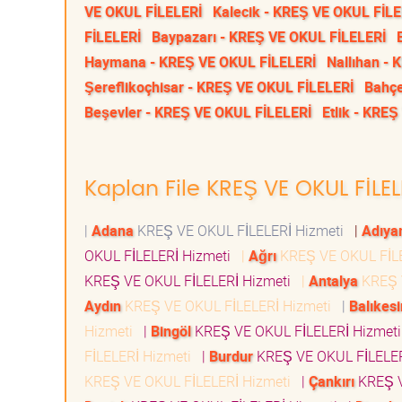
VE OKUL FİLELERİ
Kalecik - KREŞ VE OKUL FİLE
FİLELERİ
Baypazarı - KREŞ VE OKUL FİLELERİ
Haymana - KREŞ VE OKUL FİLELERİ
Nallıhan -
Şereflikoçhisar - KREŞ VE OKUL FİLELERİ
Bahçe
Beşevler - KREŞ VE OKUL FİLELERİ
Etlik - KRE
Kaplan File KREŞ VE OKUL FİLEL
|
Adana
KREŞ VE OKUL FİLELERİ Hizmeti
|
Adıy
OKUL FİLELERİ Hizmeti
|
Ağrı
KREŞ VE OKUL FİL
KREŞ VE OKUL FİLELERİ Hizmeti
|
Antalya
KREŞ 
Aydın
KREŞ VE OKUL FİLELERİ Hizmeti
|
Balıkesi
Hizmeti
|
Bingöl
KREŞ VE OKUL FİLELERİ Hizmet
FİLELERİ Hizmeti
|
Burdur
KREŞ VE OKUL FİLELE
KREŞ VE OKUL FİLELERİ Hizmeti
|
Çankırı
KREŞ V