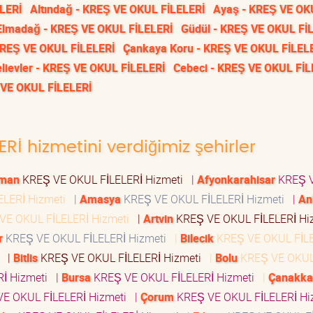
LERİ
Altındağ - KREŞ VE OKUL FİLELERİ
Ayaş - KREŞ VE OK
Elmadağ - KREŞ VE OKUL FİLELERİ
Güdül - KREŞ VE OKUL Fİ
 KREŞ VE OKUL FİLELERİ
Çankaya Koru - KREŞ VE OKUL FİLEL
lievler - KREŞ VE OKUL FİLELERİ
Cebeci - KREŞ VE OKUL FİL
Ş VE OKUL FİLELERİ
ERİ hizmetini verdiğimiz şehirler
aman
KREŞ VE OKUL FİLELERİ Hizmeti
|
Afyonkarahisar
KREŞ 
ELERİ Hizmeti
|
Amasya
KREŞ VE OKUL FİLELERİ Hizmeti
|
An
VE OKUL FİLELERİ Hizmeti
|
Artvin
KREŞ VE OKUL FİLELERİ H
r
KREŞ VE OKUL FİLELERİ Hizmeti
|
Bilecik
KREŞ VE OKUL FİL
i
|
Bitlis
KREŞ VE OKUL FİLELERİ Hizmeti
|
Bolu
KREŞ VE OKU
Rİ Hizmeti
|
Bursa
KREŞ VE OKUL FİLELERİ Hizmeti
|
Çanakka
E OKUL FİLELERİ Hizmeti
|
Çorum
KREŞ VE OKUL FİLELERİ H