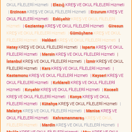
OKUL FİLELERİ Hizmeti
|
Elazığ
KREŞ VE OKUL FİLELERİ Hizmeti
|
Erzincan
KREŞ VE OKUL FİLELERİ Hizmeti
|
Erzurum
KREŞ VE
OKUL FİLELERİ Hizmeti
|
Eskişehir
KREŞ VE OKUL FİLELERİ
Hizmeti
|
Gaziantep
KREŞ VE OKUL FİLELERİ Hizmeti
|
Giresun
KREŞ VE OKUL FİLELERİ Hizmeti
|
Gümüşhane
KREŞ VE OKUL
FİLELERİ Hizmeti
|
Hakkari
KREŞ VE OKUL FİLELERİ Hizmeti
|
Hatay
KREŞ VE OKUL FİLELERİ Hizmeti
|
Isparta
KREŞ VE OKUL
FİLELERİ Hizmeti
|
Mersin
KREŞ VE OKUL FİLELERİ Hizmeti
|
İstanbul
KREŞ VE OKUL FİLELERİ Hizmeti
|
İzmir
KREŞ VE OKUL
FİLELERİ Hizmeti
|
Kars
KREŞ VE OKUL FİLELERİ Hizmeti
|
Kastamonu
KREŞ VE OKUL FİLELERİ Hizmeti
|
Kayseri
KREŞ VE
OKUL FİLELERİ Hizmeti
|
Kırklareli
KREŞ VE OKUL FİLELERİ
Hizmeti
|
Kırşehir
KREŞ VE OKUL FİLELERİ Hizmeti
|
Kocaeli
KREŞ VE OKUL FİLELERİ Hizmeti
|
Konya
KREŞ VE OKUL
FİLELERİ Hizmeti
|
Kütahya
KREŞ VE OKUL FİLELERİ Hizmeti
|
Malatya
KREŞ VE OKUL FİLELERİ Hizmeti
|
Manisa
KREŞ VE
OKUL FİLELERİ Hizmeti
|
Kahramanmaraş
KREŞ VE OKUL
FİLELERİ Hizmeti
|
Mardin
KREŞ VE OKUL FİLELERİ Hizmeti
|
Muğla
KREŞ VE OKUL FİLELERİ Hizmeti
|
Muş
KREŞ VE OKUL