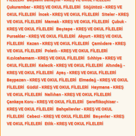
Çukurambar - KREŞ VE OKUL FİLELERİ
Söğütözü - KREŞ VE
OKUL FİLELERİ
İncek - KREŞ VE OKUL FİLELERİ
Siteler - KREŞ
VE OKUL FİLELERİ
Mamak - KREŞ VE OKUL FİLELERİ
Çubuk -
KREŞ VE OKUL FİLELERİ
Beştepe - KREŞ VE OKUL FİLELERİ
Pursaklar - KREŞ VE OKUL FİLELERİ
Akyurt - KREŞ VE OKUL
FİLELERİ
Kazan - KREŞ VE OKUL FİLELERİ
Çamlıdere - KREŞ
VE OKUL FİLELERİ
Polatlı - KREŞ VE OKUL FİLELERİ
Kızılcahamam - KREŞ VE OKUL FİLELERİ
Sıhhiye - KREŞ VE
OKUL FİLELERİ
Kalecik - KREŞ VE OKUL FİLELERİ
Altındağ -
KREŞ VE OKUL FİLELERİ
Ayaş - KREŞ VE OKUL FİLELERİ
Baypazarı - KREŞ VE OKUL FİLELERİ
Elmadağ - KREŞ VE OKUL
FİLELERİ
Güdül - KREŞ VE OKUL FİLELERİ
Haymana - KREŞ
VE OKUL FİLELERİ
Nallıhan - KREŞ VE OKUL FİLELERİ
Çankaya Koru - KREŞ VE OKUL FİLELERİ
Şereflikoçhisar -
KREŞ VE OKUL FİLELERİ
Bahçelievler - KREŞ VE OKUL
FİLELERİ
Cebeci - KREŞ VE OKUL FİLELERİ
Beşevler - KREŞ
VE OKUL FİLELERİ
Etlik - KREŞ VE OKUL FİLELERİ