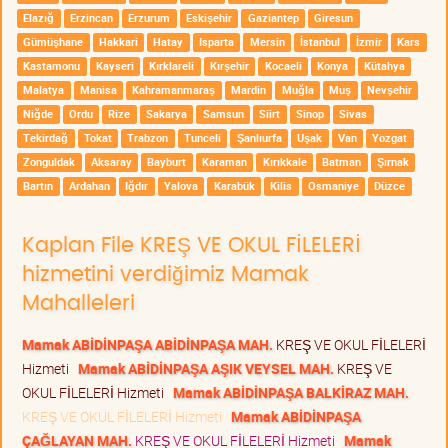
Elazığ
Erzincan
Erzurum
Eskişehir
Gaziantep
Giresun
Gümüşhane
Hakkari
Hatay
Isparta
Mersin
İstanbul
İzmir
Kars
Kastamonu
Kayseri
Kırklareli
Kırşehir
Kocaeli
Konya
Kütahya
Malatya
Manisa
Kahramanmaraş
Mardin
Muğla
Muş
Nevşehir
Niğde
Ordu
Rize
Sakarya
Samsun
Siirt
Sinop
Sivas
Tekirdağ
Tokat
Trabzon
Tunceli
Şanlıurfa
Uşak
Van
Yozgat
Zonguldak
Aksaray
Bayburt
Karaman
Kırıkkale
Batman
Şırnak
Bartın
Ardahan
Iğdır
Yalova
Karabük
Kilis
Osmaniye
Düzce
Kaplan File KREŞ VE OKUL FİLELERİ
hizmetini verdiğimiz Mamak
Mahalleleri
Mamak ABİDİNPAŞA ABİDİNPAŞA MAH.
KREŞ VE OKUL FİLELERİ
Hizmeti
Mamak ABİDİNPAŞA AŞIK VEYSEL MAH.
KREŞ VE
OKUL FİLELERİ Hizmeti
Mamak ABİDİNPAŞA BALKİRAZ MAH.
KREŞ VE OKUL FİLELERİ Hizmeti
Mamak ABİDİNPAŞA
ÇAĞLAYAN MAH.
KREŞ VE OKUL FİLELERİ Hizmeti
Mamak