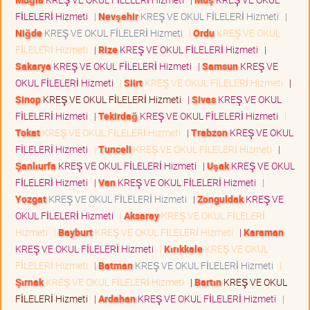
FİLELERİ Hizmeti
|
Nevşehir
KREŞ VE OKUL FİLELERİ Hizmeti
|
Niğde
KREŞ VE OKUL FİLELERİ Hizmeti
|
Ordu
KREŞ VE OKUL
FİLELERİ Hizmeti
|
Rize
KREŞ VE OKUL FİLELERİ Hizmeti
|
Sakarya
KREŞ VE OKUL FİLELERİ Hizmeti
|
Samsun
KREŞ VE
OKUL FİLELERİ Hizmeti
|
Siirt
KREŞ VE OKUL FİLELERİ Hizmeti
|
Sinop
KREŞ VE OKUL FİLELERİ Hizmeti
|
Sivas
KREŞ VE OKUL
FİLELERİ Hizmeti
|
Tekirdağ
KREŞ VE OKUL FİLELERİ Hizmeti
|
Tokat
KREŞ VE OKUL FİLELERİ Hizmeti
|
Trabzon
KREŞ VE OKUL
FİLELERİ Hizmeti
|
Tunceli
KREŞ VE OKUL FİLELERİ Hizmeti
|
Şanlıurfa
KREŞ VE OKUL FİLELERİ Hizmeti
|
Uşak
KREŞ VE OKUL
FİLELERİ Hizmeti
|
Van
KREŞ VE OKUL FİLELERİ Hizmeti
|
Yozgat
KREŞ VE OKUL FİLELERİ Hizmeti
|
Zonguldak
KREŞ VE
OKUL FİLELERİ Hizmeti
|
Aksaray
KREŞ VE OKUL FİLELERİ
Hizmeti
|
Bayburt
KREŞ VE OKUL FİLELERİ Hizmeti
|
Karaman
KREŞ VE OKUL FİLELERİ Hizmeti
|
Kırıkkale
KREŞ VE OKUL
FİLELERİ Hizmeti
|
Batman
KREŞ VE OKUL FİLELERİ Hizmeti
|
Şırnak
KREŞ VE OKUL FİLELERİ Hizmeti
|
Bartın
KREŞ VE OKUL
FİLELERİ Hizmeti
|
Ardahan
KREŞ VE OKUL FİLELERİ Hizmeti
|