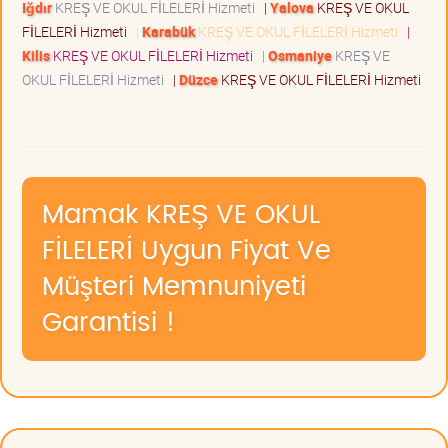
Iğdır
KREŞ VE OKUL FİLELERİ Hizmeti
|
Yalova
KREŞ VE OKUL
FİLELERİ Hizmeti
|
Karabük
KREŞ VE OKUL FİLELERİ Hizmeti
|
Kilis
KREŞ VE OKUL FİLELERİ Hizmeti
|
Osmaniye
KREŞ VE
OKUL FİLELERİ Hizmeti
|
Düzce
KREŞ VE OKUL FİLELERİ Hizmeti
Mamak KREŞ VE OKUL
FİLELERİ Uygun Fiyat Ve
Müşteri Memnuniyeti
Garantisi !