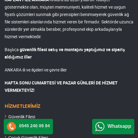
göstermekte olan, müşteri memnuniyeti, kaliteli hizmet ve uygun
fiyatlı çözümleri sunmak gibi prensipleri benimseyerek güvenlik ağ
file sistemleri alanlarında hizmet veren bir firmadır. Sektörde uzunca
sürelerdir yer almakla beraber, profesyonel ekip arkadaşlarıyla
hizmet vermektedir.
Başlıca
güvenlik filesi satış ve montajını yaptığımız ve sipariş
aldığımız iller
ANKARA ili ve ilçeleri ve çevre iller
HAFTA SONU CUMARTESİ VE PAZAR GÜNLERİ DE HİZMET
VERMEKTEYİZ!
HİZMETLERİMİZ
Güvenlik Filesi
0545 240 09 94
Whatsapp
Balkon Güvenlik Filesi
Çocuk Güvenlik Filesi