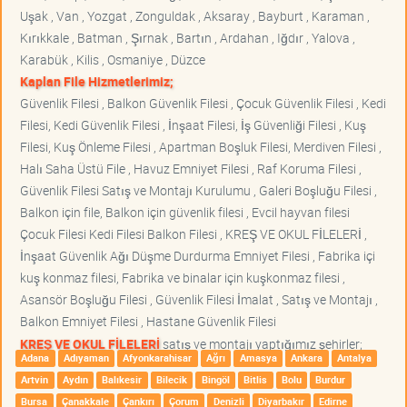
Uşak , Van , Yozgat , Zonguldak , Aksaray , Bayburt , Karaman ,
Kırıkkale , Batman , Şırnak , Bartın , Ardahan , Iğdır , Yalova ,
Karabük , Kilis , Osmaniye , Düzce
Kaplan File Hizmetlerimiz;
Güvenlik Filesi , Balkon Güvenlik Filesi , Çocuk Güvenlik Filesi , Kedi
Filesi, Kedi Güvenlik Filesi , İnşaat Filesi, İş Güvenliği Filesi , Kuş
Filesi, Kuş Önleme Filesi , Apartman Boşluk Filesi, Merdiven Filesi ,
Halı Saha Üstü File , Havuz Emniyet Filesi , Raf Koruma Filesi ,
Güvenlik Filesi Satış ve Montajı Kurulumu , Galeri Boşluğu Filesi ,
Balkon için file, Balkon için güvenlik filesi , Evcil hayvan filesi
Çocuk Filesi Kedi Filesi Balkon Filesi , KREŞ VE OKUL FİLELERİ ,
İnşaat Güvenlik Ağı Düşme Durdurma Emniyet Filesi , Fabrika içi
kuş konmaz filesi, Fabrika ve binalar için kuşkonmaz filesi ,
Asansör Boşluğu Filesi , Güvenlik Filesi İmalat , Satış ve Montajı ,
Balkon Emniyet Filesi , Hastane Güvenlik Filesi
KREŞ VE OKUL FİLELERİ
satış ve montajı yaptığımız şehirler;
Adana
Adıyaman
Afyonkarahisar
Ağrı
Amasya
Ankara
Antalya
Artvin
Aydın
Balıkesir
Bilecik
Bingöl
Bitlis
Bolu
Burdur
Bursa
Çanakkale
Çankırı
Çorum
Denizli
Diyarbakır
Edirne