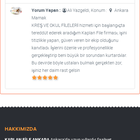
Yorum Yapan :
Ali Yazgeldi, Konum :
Ankara
Mamak
KREŞ VE OKUL FİLELERİ hizmeti için başlangıçta
tereddüt ederek aradığım Kaplan File firması, işini
titizlikle yapan, güven veren bir ekip olduğunu
kanıtladı. İşlerini özenle ve profesyonellikle
gerçekleştirip beni büyük bir sorundan kurtardılar.
Bu devirde böyle ustaları bulmak gerçekten zor,
işiniz her daim rast gelsin
HAKKIMIZDA
KAPLAN FİLE ANKARA
Ankara'da uzun yıllardır faaliyet