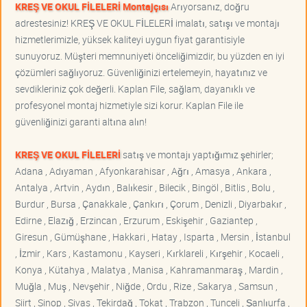
KREŞ VE OKUL FİLELERİ Montajçısı
Arıyorsanız, doğru
adrestesiniz! KREŞ VE OKUL FİLELERİ imalatı, satışı ve montajı
hizmetlerimizle, yüksek kaliteyi uygun fiyat garantisiyle
sunuyoruz. Müşteri memnuniyeti önceliğimizdir, bu yüzden en iyi
çözümleri sağlıyoruz. Güvenliğinizi ertelemeyin, hayatınız ve
sevdikleriniz çok değerli. Kaplan File, sağlam, dayanıklı ve
profesyonel montaj hizmetiyle sizi korur. Kaplan File ile
güvenliğinizi garanti altına alın!
KREŞ VE OKUL FİLELERİ
satış ve montajı yaptığımız şehirler;
Adana , Adıyaman , Afyonkarahisar , Ağrı , Amasya , Ankara ,
Antalya , Artvin , Aydın , Balıkesir , Bilecik , Bingöl , Bitlis , Bolu ,
Burdur , Bursa , Çanakkale , Çankırı , Çorum , Denizli , Diyarbakır ,
Edirne , Elazığ , Erzincan , Erzurum , Eskişehir , Gaziantep ,
Giresun , Gümüşhane , Hakkari , Hatay , Isparta , Mersin , İstanbul
, İzmir , Kars , Kastamonu , Kayseri , Kırklareli , Kırşehir , Kocaeli ,
Konya , Kütahya , Malatya , Manisa , Kahramanmaraş , Mardin ,
Muğla , Muş , Nevşehir , Niğde , Ordu , Rize , Sakarya , Samsun ,
Siirt , Sinop , Sivas , Tekirdağ , Tokat , Trabzon , Tunceli , Şanlıurfa ,