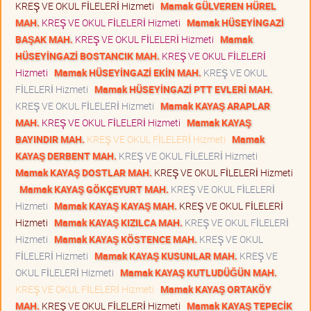
KREŞ VE OKUL FİLELERİ Hizmeti
Mamak GÜLVEREN HÜREL
MAH.
KREŞ VE OKUL FİLELERİ Hizmeti
Mamak HÜSEYİNGAZİ
BAŞAK MAH.
KREŞ VE OKUL FİLELERİ Hizmeti
Mamak
HÜSEYİNGAZİ BOSTANCIK MAH.
KREŞ VE OKUL FİLELERİ
Hizmeti
Mamak HÜSEYİNGAZİ EKİN MAH.
KREŞ VE OKUL
FİLELERİ Hizmeti
Mamak HÜSEYİNGAZİ PTT EVLERİ MAH.
KREŞ VE OKUL FİLELERİ Hizmeti
Mamak KAYAŞ ARAPLAR
MAH.
KREŞ VE OKUL FİLELERİ Hizmeti
Mamak KAYAŞ
BAYINDIR MAH.
KREŞ VE OKUL FİLELERİ Hizmeti
Mamak
KAYAŞ DERBENT MAH.
KREŞ VE OKUL FİLELERİ Hizmeti
Mamak KAYAŞ DOSTLAR MAH.
KREŞ VE OKUL FİLELERİ Hizmeti
Mamak KAYAŞ GÖKÇEYURT MAH.
KREŞ VE OKUL FİLELERİ
Hizmeti
Mamak KAYAŞ KAYAŞ MAH.
KREŞ VE OKUL FİLELERİ
Hizmeti
Mamak KAYAŞ KIZILCA MAH.
KREŞ VE OKUL FİLELERİ
Hizmeti
Mamak KAYAŞ KÖSTENCE MAH.
KREŞ VE OKUL
FİLELERİ Hizmeti
Mamak KAYAŞ KUSUNLAR MAH.
KREŞ VE
OKUL FİLELERİ Hizmeti
Mamak KAYAŞ KUTLUDÜĞÜN MAH.
KREŞ VE OKUL FİLELERİ Hizmeti
Mamak KAYAŞ ORTAKÖY
MAH.
KREŞ VE OKUL FİLELERİ Hizmeti
Mamak KAYAŞ TEPECİK