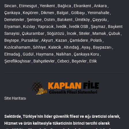
Sincan , Etimesgut , Yenikent , Bağlıca , Elvankent , Ankara ,
Çankaya , Keçiören , Dikmen , Balgat , Gölbaşı , Yenimahalle ,
Demetevler , Şentepe , Ostim , Batıkent , Ümitköy , Çayyolu ,
Eryaman , Kızılay , Yapracık , İvedik , İvedik OSB , Şaşmaz , Başkent
Sanayisi , Çukurambar , Söğütözü , İncek , Siteler , Mamak , Çubuk ,
Beştepe , Pursaklar , Akyurt , Kazan , Çamlıdere , Polatlı ,
Kızılcahamam , Sıhhiye , Kalecik , Altındağ , Ayaş , Baypazarı ,
Elmadağ , Güdül , Haymana , Nallıhan , Çankaya Koru ,
Şereflikoçhisar , Bahçelievler , Cebeci , Beşevler , Etlik
Site Haritası
Sektörde, Türkiye’nin lider
güvenlik filesi ve ağı
üreticisi olarak,
Hizmet ve ürün kalitesiyle tüketicinin birinci tercihi olarak