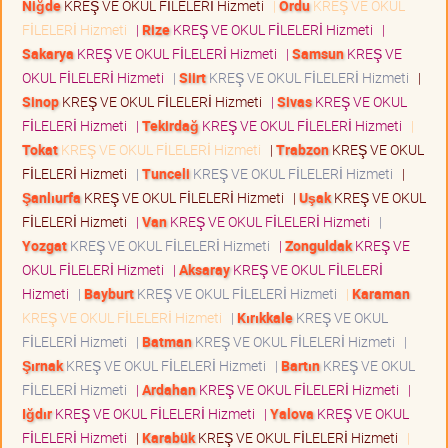
Niğde
KREŞ VE OKUL FİLELERİ Hizmeti
|
Ordu
KREŞ VE OKUL
FİLELERİ Hizmeti
|
Rize
KREŞ VE OKUL FİLELERİ Hizmeti
|
Sakarya
KREŞ VE OKUL FİLELERİ Hizmeti
|
Samsun
KREŞ VE
OKUL FİLELERİ Hizmeti
|
Siirt
KREŞ VE OKUL FİLELERİ Hizmeti
|
Sinop
KREŞ VE OKUL FİLELERİ Hizmeti
|
Sivas
KREŞ VE OKUL
FİLELERİ Hizmeti
|
Tekirdağ
KREŞ VE OKUL FİLELERİ Hizmeti
|
Tokat
KREŞ VE OKUL FİLELERİ Hizmeti
|
Trabzon
KREŞ VE OKUL
FİLELERİ Hizmeti
|
Tunceli
KREŞ VE OKUL FİLELERİ Hizmeti
|
Şanlıurfa
KREŞ VE OKUL FİLELERİ Hizmeti
|
Uşak
KREŞ VE OKUL
FİLELERİ Hizmeti
|
Van
KREŞ VE OKUL FİLELERİ Hizmeti
|
Yozgat
KREŞ VE OKUL FİLELERİ Hizmeti
|
Zonguldak
KREŞ VE
OKUL FİLELERİ Hizmeti
|
Aksaray
KREŞ VE OKUL FİLELERİ
Hizmeti
|
Bayburt
KREŞ VE OKUL FİLELERİ Hizmeti
|
Karaman
KREŞ VE OKUL FİLELERİ Hizmeti
|
Kırıkkale
KREŞ VE OKUL
FİLELERİ Hizmeti
|
Batman
KREŞ VE OKUL FİLELERİ Hizmeti
|
Şırnak
KREŞ VE OKUL FİLELERİ Hizmeti
|
Bartın
KREŞ VE OKUL
FİLELERİ Hizmeti
|
Ardahan
KREŞ VE OKUL FİLELERİ Hizmeti
|
Iğdır
KREŞ VE OKUL FİLELERİ Hizmeti
|
Yalova
KREŞ VE OKUL
FİLELERİ Hizmeti
|
Karabük
KREŞ VE OKUL FİLELERİ Hizmeti
|