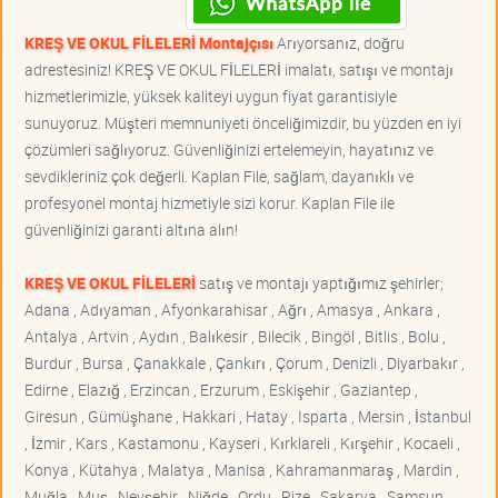
KREŞ VE OKUL FİLELERİ Montajçısı
Arıyorsanız, doğru
adrestesiniz! KREŞ VE OKUL FİLELERİ imalatı, satışı ve montajı
hizmetlerimizle, yüksek kaliteyi uygun fiyat garantisiyle
sunuyoruz. Müşteri memnuniyeti önceliğimizdir, bu yüzden en iyi
çözümleri sağlıyoruz. Güvenliğinizi ertelemeyin, hayatınız ve
sevdikleriniz çok değerli. Kaplan File, sağlam, dayanıklı ve
profesyonel montaj hizmetiyle sizi korur. Kaplan File ile
güvenliğinizi garanti altına alın!
KREŞ VE OKUL FİLELERİ
satış ve montajı yaptığımız şehirler;
Adana , Adıyaman , Afyonkarahisar , Ağrı , Amasya , Ankara ,
Antalya , Artvin , Aydın , Balıkesir , Bilecik , Bingöl , Bitlis , Bolu ,
Burdur , Bursa , Çanakkale , Çankırı , Çorum , Denizli , Diyarbakır ,
Edirne , Elazığ , Erzincan , Erzurum , Eskişehir , Gaziantep ,
Giresun , Gümüşhane , Hakkari , Hatay , Isparta , Mersin , İstanbul
, İzmir , Kars , Kastamonu , Kayseri , Kırklareli , Kırşehir , Kocaeli ,
Konya , Kütahya , Malatya , Manisa , Kahramanmaraş , Mardin ,
Muğla , Muş , Nevşehir , Niğde , Ordu , Rize , Sakarya , Samsun ,