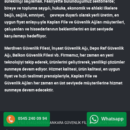
sürekliliği sağlamak. Faaliyette bulunduğumuz sektörlerde;
bireye ve topluma saygılı, hukuka, ekonomik ve ahlaki ilkelere
bağlı, sağlık, emniyet, çevreye duyarlı olarak yerli üretim, en
uygun fiyat anlayışıyla
Kaplan File ve Güvenlik Ağları
müşterileri,
çalışanları ve hissedarlarının beklentilerini en üst seviyede
karşılamayı hedefliyor.
Merdiven Güvenlik Filesi
,
İnşaat Güvenlik Ağı
,
Depo Raf Güvenlik
Ağı
,
Balkon Güvenlik Filesi
vb. Firmamız, her zaman en yeni
teknolojiyi takip ederek, ürünlerini geliştirerek, yenilikçi çözümler
sunmaya devam ediyor. Hizmet kalitesi, ürün kalitesi, en uygun
fiyat ve hızlı teslimat prensipleriyle,
Kaplan File ve
Güvenlik Ağları
her zaman en üst seviyede müşterilerine hizmet
sunmaya devam edecektir.
0545 240 09 94
Whatsapp
KAPLAN FİLE 05452400994 ANKARA GÜVENLİK FİLESİ - BALKON GÜVENLİK