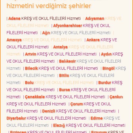
hizmetini verdiğimiz şehirler
|
Adana
KREŞ VE OKUL FİLELERİ Hizmeti
|
Adıyaman
KREŞ VE
OKUL FİLELERİ Hizmeti
|
Afyonkarahisar
KREŞ VE OKUL
FİLELERİ Hizmeti
|
Ağrı
KREŞ VE OKUL FİLELERİ Hizmeti
|
Amasya
KREŞ VE OKUL FİLELERİ Hizmeti
|
Ankara
KREŞ VE
OKUL FİLELERİ Hizmeti
|
Antalya
KREŞ VE OKUL FİLELERİ
Hizmeti
|
Artvin
KREŞ VE OKUL FİLELERİ Hizmeti
|
Aydın
KREŞ
VE OKUL FİLELERİ Hizmeti
|
Balıkesir
KREŞ VE OKUL FİLELERİ
Hizmeti
|
Bilecik
KREŞ VE OKUL FİLELERİ Hizmeti
|
Bingöl
KREŞ
VE OKUL FİLELERİ Hizmeti
|
Bitlis
KREŞ VE OKUL FİLELERİ
Hizmeti
|
Bolu
KREŞ VE OKUL FİLELERİ Hizmeti
|
Burdur
KREŞ
VE OKUL FİLELERİ Hizmeti
|
Bursa
KREŞ VE OKUL FİLELERİ
Hizmeti
|
Çanakkale
KREŞ VE OKUL FİLELERİ Hizmeti
|
Çankırı
KREŞ VE OKUL FİLELERİ Hizmeti
|
Çorum
KREŞ VE OKUL
FİLELERİ Hizmeti
|
Denizli
KREŞ VE OKUL FİLELERİ Hizmeti
|
Diyarbakır
KREŞ VE OKUL FİLELERİ Hizmeti
|
Edirne
KREŞ VE
OKUL FİLELERİ Hizmeti
|
Elazığ
KREŞ VE OKUL FİLELERİ Hizmeti
|
Erzincan
KREŞ VE OKUL FİLELERİ Hizmeti
|
Erzurum
KREŞ VE