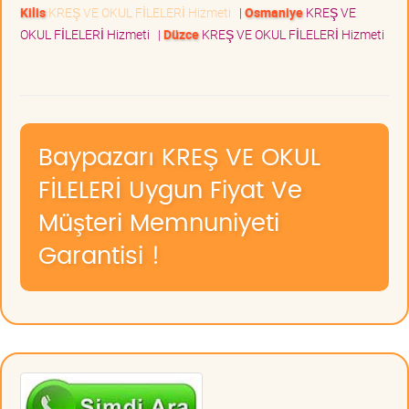
Kilis
KREŞ VE OKUL FİLELERİ Hizmeti
|
Osmaniye
KREŞ VE
OKUL FİLELERİ Hizmeti
|
Düzce
KREŞ VE OKUL FİLELERİ Hizmeti
Baypazarı KREŞ VE OKUL
FİLELERİ Uygun Fiyat Ve
Müşteri Memnuniyeti
Garantisi !