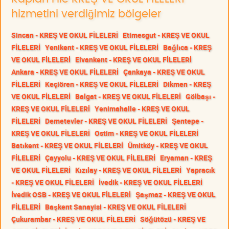
hizmetini verdiğimiz bölgeler
Sincan - KREŞ VE OKUL FİLELERİ
Etimesgut - KREŞ VE OKUL
FİLELERİ
Yenikent - KREŞ VE OKUL FİLELERİ
Bağlıca - KREŞ
VE OKUL FİLELERİ
Elvankent - KREŞ VE OKUL FİLELERİ
Ankara - KREŞ VE OKUL FİLELERİ
Çankaya - KREŞ VE OKUL
FİLELERİ
Keçiören - KREŞ VE OKUL FİLELERİ
Dikmen - KREŞ
VE OKUL FİLELERİ
Balgat - KREŞ VE OKUL FİLELERİ
Gölbaşı -
KREŞ VE OKUL FİLELERİ
Yenimahalle - KREŞ VE OKUL
FİLELERİ
Demetevler - KREŞ VE OKUL FİLELERİ
Şentepe -
KREŞ VE OKUL FİLELERİ
Ostim - KREŞ VE OKUL FİLELERİ
Batıkent - KREŞ VE OKUL FİLELERİ
Ümitköy - KREŞ VE OKUL
FİLELERİ
Çayyolu - KREŞ VE OKUL FİLELERİ
Eryaman - KREŞ
VE OKUL FİLELERİ
Kızılay - KREŞ VE OKUL FİLELERİ
Yapracık
- KREŞ VE OKUL FİLELERİ
İvedik - KREŞ VE OKUL FİLELERİ
İvedik OSB - KREŞ VE OKUL FİLELERİ
Şaşmaz - KREŞ VE OKUL
FİLELERİ
Başkent Sanayisi - KREŞ VE OKUL FİLELERİ
Çukurambar - KREŞ VE OKUL FİLELERİ
Söğütözü - KREŞ VE