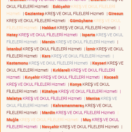
OKUL FİLELERİ Hizmeti
|
Eskişehir
KREŞ VE OKUL FİLELERİ
Hizmeti
|
Gaziantep
KREŞ VE OKUL FİLELERİ Hizmeti
|
Giresun
KREŞ VE OKUL FİLELERİ Hizmeti
|
Gümüşhane
KREŞ VE OKUL
FİLELERİ Hizmeti
|
Hakkari
KREŞ VE OKUL FİLELERİ Hizmeti
|
Hatay
KREŞ VE OKUL FİLELERİ Hizmeti
|
Isparta
KREŞ VE OKUL
FİLELERİ Hizmeti
|
Mersin
KREŞ VE OKUL FİLELERİ Hizmeti
|
İstanbul
KREŞ VE OKUL FİLELERİ Hizmeti
|
İzmir
KREŞ VE OKUL
FİLELERİ Hizmeti
|
Kars
KREŞ VE OKUL FİLELERİ Hizmeti
|
Kastamonu
KREŞ VE OKUL FİLELERİ Hizmeti
|
Kayseri
KREŞ VE
OKUL FİLELERİ Hizmeti
|
Kırklareli
KREŞ VE OKUL FİLELERİ
Hizmeti
|
Kırşehir
KREŞ VE OKUL FİLELERİ Hizmeti
|
Kocaeli
KREŞ VE OKUL FİLELERİ Hizmeti
|
Konya
KREŞ VE OKUL
FİLELERİ Hizmeti
|
Kütahya
KREŞ VE OKUL FİLELERİ Hizmeti
|
Malatya
KREŞ VE OKUL FİLELERİ Hizmeti
|
Manisa
KREŞ VE
OKUL FİLELERİ Hizmeti
|
Kahramanmaraş
KREŞ VE OKUL
FİLELERİ Hizmeti
|
Mardin
KREŞ VE OKUL FİLELERİ Hizmeti
|
Muğla
KREŞ VE OKUL FİLELERİ Hizmeti
|
Muş
KREŞ VE OKUL
FİLELERİ Hizmeti
|
Nevşehir
KREŞ VE OKUL FİLELERİ Hizmeti
|