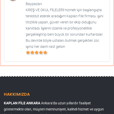
Baypazarı
KREŞ VE OKUL FİLELERİ hizmeti için başlangıçta
tereddüt ederek aradığım Kaplan File firması, işini
titizlikle yapan, güven veren bir ekip olduğunu
kanıtladı. İşlerini özenle ve profesyonellikle
gerçekleştirip beni büyük bir sorundan kurtardılar.
Bu devirde böyle ustaları bulmak gerçekten zor,
işiniz her daim rast gelsin
HAKKIMIZDA
KAPLAN FİLE ANKARA
Ankara'da uzun yıllardır faaliyet
göstermekte olan, müşteri memnuniyeti, kaliteli hizmet ve uygun