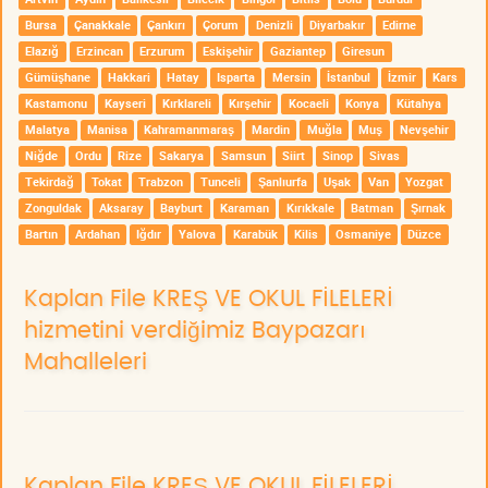
Bursa
Çanakkale
Çankırı
Çorum
Denizli
Diyarbakır
Edirne
Elazığ
Erzincan
Erzurum
Eskişehir
Gaziantep
Giresun
Gümüşhane
Hakkari
Hatay
Isparta
Mersin
İstanbul
İzmir
Kars
Kastamonu
Kayseri
Kırklareli
Kırşehir
Kocaeli
Konya
Kütahya
Malatya
Manisa
Kahramanmaraş
Mardin
Muğla
Muş
Nevşehir
Niğde
Ordu
Rize
Sakarya
Samsun
Siirt
Sinop
Sivas
Tekirdağ
Tokat
Trabzon
Tunceli
Şanlıurfa
Uşak
Van
Yozgat
Zonguldak
Aksaray
Bayburt
Karaman
Kırıkkale
Batman
Şırnak
Bartın
Ardahan
Iğdır
Yalova
Karabük
Kilis
Osmaniye
Düzce
Kaplan File KREŞ VE OKUL FİLELERİ
hizmetini verdiğimiz Baypazarı
Mahalleleri
Kaplan File KREŞ VE OKUL FİLELERİ