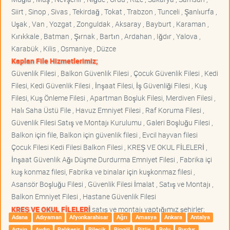
Siirt , Sinop , Sivas , Tekirdağ , Tokat , Trabzon , Tunceli , Şanlıurfa ,
Uşak , Van , Yozgat , Zonguldak , Aksaray , Bayburt , Karaman ,
Kırıkkale , Batman , Şırnak , Bartın , Ardahan , Iğdır , Yalova ,
Karabük , Kilis , Osmaniye , Düzce
Kaplan File Hizmetlerimiz;
Güvenlik Filesi , Balkon Güvenlik Filesi , Çocuk Güvenlik Filesi , Kedi
Filesi, Kedi Güvenlik Filesi , İnşaat Filesi, İş Güvenliği Filesi , Kuş
Filesi, Kuş Önleme Filesi , Apartman Boşluk Filesi, Merdiven Filesi ,
Halı Saha Üstü File , Havuz Emniyet Filesi , Raf Koruma Filesi ,
Güvenlik Filesi Satış ve Montajı Kurulumu , Galeri Boşluğu Filesi ,
Balkon için file, Balkon için güvenlik filesi , Evcil hayvan filesi
Çocuk Filesi Kedi Filesi Balkon Filesi , KREŞ VE OKUL FİLELERİ ,
İnşaat Güvenlik Ağı Düşme Durdurma Emniyet Filesi , Fabrika içi
kuş konmaz filesi, Fabrika ve binalar için kuşkonmaz filesi ,
Asansör Boşluğu Filesi , Güvenlik Filesi İmalat , Satış ve Montajı ,
Balkon Emniyet Filesi , Hastane Güvenlik Filesi
KREŞ VE OKUL FİLELERİ
satış ve montajı yaptığımız şehirler;
Adana
Adıyaman
Afyonkarahisar
Ağrı
Amasya
Ankara
Antalya
Artvin
Aydın
Balıkesir
Bilecik
Bingöl
Bitlis
Bolu
Burdur