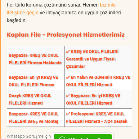
her türlü koruma çözümünü sunar. Hemen
bizimle
iletişime geçin
ve ihtiyaçlarınıza en uygun çözümleri
keşfedin.
Kaplan File - Profesyonel Hizmetlerimiz
✅ KREŞ VE OKUL FİLELERİ
Baypazarı KREŞ VE OKUL
Garantili ve Uygun Fiyatlı
FİLELERİ Firması Hakkında
Çözümler
Baypazarı En İyi KREŞ VE
✅ En Yakın ve Güvenilir KREŞ VE
OKUL FİLELERİ Firması
OKUL FİLELERİ Hizmeti
Onaylı KREŞ VE OKUL
✅ Baypazarı En İyi KREŞ VE
FİLELERİ Hizmeti
OKUL FİLELERİ Hizmeti
Baypazarı KREŞ VE OKUL
✅ Profesyonel KREŞ VE OKUL
FİLELERİ Satış ve Montaj
FİLELERİ Hizmeti - 7/24 Destek
Whatapp Görüşme için