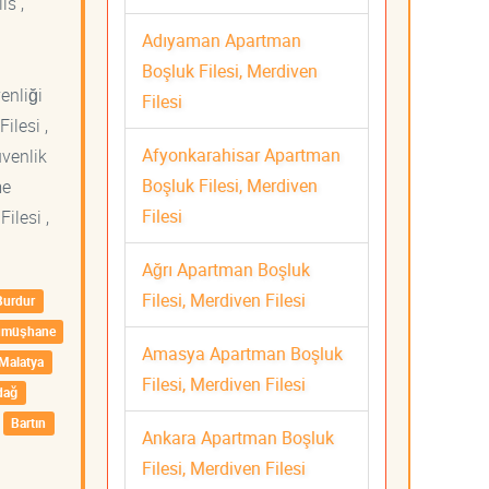
is ,
Adıyaman Apartman
Boşluk Filesi, Merdiven
venliği
Filesi
ilesi ,
Afyonkarahisar Apartman
üvenlik
Boşluk Filesi, Merdiven
me
Filesi
ilesi ,
Ağrı Apartman Boşluk
Filesi, Merdiven Filesi
Burdur
ümüşhane
Amasya Apartman Boşluk
Malatya
Filesi, Merdiven Filesi
dağ
Bartın
Ankara Apartman Boşluk
Filesi, Merdiven Filesi