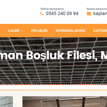
Telefon Numaramız:
Eposta Adresimiz
0545 240 09 94
kapla
GALERİ
PROJELER
REFERANSLARIMIZ
İLETİŞİ
an Boşluk Filesi, M