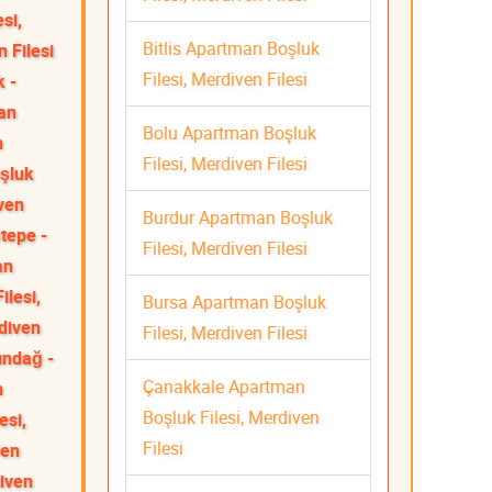
si,
Bitlis Apartman Boşluk
 Filesi
Filesi, Merdiven Filesi
k -
an
Bolu Apartman Boşluk
n
Filesi, Merdiven Filesi
şluk
iven
Burdur Apartman Boşluk
tepe -
Filesi, Merdiven Filesi
an
lesi,
Bursa Apartman Boşluk
diven
Filesi, Merdiven Filesi
ındağ -
Çanakkale Apartman
n
Boşluk Filesi, Merdiven
esi,
Filesi
ven
diven