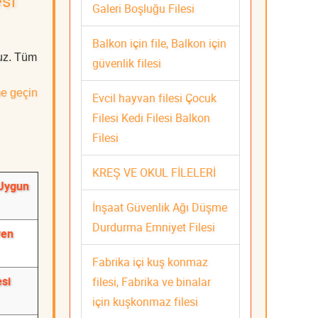
si
Galeri Boşluğu Filesi
Balkon için file, Balkon için
ruz. Tüm
güvenlik filesi
me geçin
Evcil hayvan filesi Çocuk
Filesi Kedi Filesi Balkon
Filesi
KREŞ VE OKUL FİLELERİ
 Uygun
İnşaat Güvenlik Ağı Düşme
Durdurma Emniyet Filesi
ven
Fabrika içi kuş konmaz
esi
filesi, Fabrika ve binalar
için kuşkonmaz filesi