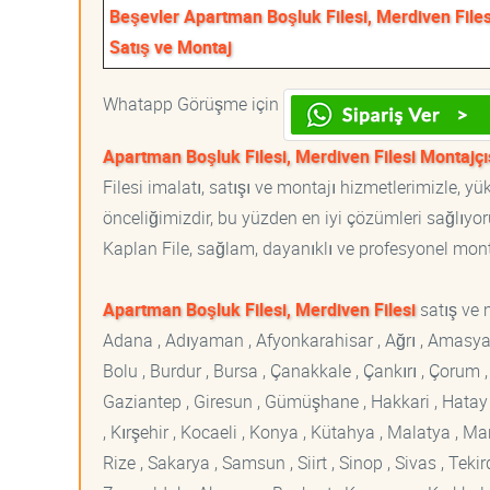
Beşevler Apartman Boşluk Filesi, Merdiven Files
Satış ve Montaj
Whatapp Görüşme için
Apartman Boşluk Filesi, Merdiven Filesi Montajçı
Filesi imalatı, satışı ve montajı hizmetlerimizle, 
önceliğimizdir, bu yüzden en iyi çözümleri sağlıyoru
Kaplan File, sağlam, dayanıklı ve profesyonel montaj
Apartman Boşluk Filesi, Merdiven Filesi
satış ve 
Adana , Adıyaman , Afyonkarahisar , Ağrı , Amasya , An
Bolu , Burdur , Bursa , Çanakkale , Çankırı , Çorum , D
Gaziantep , Giresun , Gümüşhane , Hakkari , Hatay , I
, Kırşehir , Kocaeli , Konya , Kütahya , Malatya , 
Rize , Sakarya , Samsun , Siirt , Sinop , Sivas , Teki