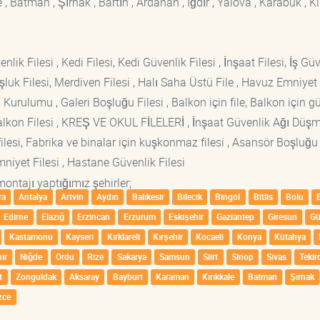
 Batman , Şırnak , Bartın , Ardahan , Iğdır , Yalova , Karabük , Kil
lik Filesi , Kedi Filesi, Kedi Güvenlik Filesi , İnşaat Filesi, İş Gü
luk Filesi, Merdiven Filesi , Halı Saha Üstü File , Havuz Emniyet F
 Kurulumu , Galeri Boşluğu Filesi , Balkon için file, Balkon için g
si Balkon Filesi , KREŞ VE OKUL FİLELERİ , İnşaat Güvenlik Ağı Düş
lesi, Fabrika ve binalar için kuşkonmaz filesi , Asansör Boşluğu F
mniyet Filesi , Hastane Güvenlik Filesi
montajı yaptığımız şehirler;
ra
Antalya
Artvin
Aydın
Balıkesir
Bilecik
Bingöl
Bitlis
Bolu
Edirne
Elazığ
Erzincan
Erzurum
Eskişehir
Gaziantep
Giresun
G
Kastamonu
Kayseri
Kırklareli
Kırşehir
Kocaeli
Konya
Kütahya
ir
Niğde
Ordu
Rize
Sakarya
Samsun
Siirt
Sinop
Sivas
Tekir
t
Zonguldak
Aksaray
Bayburt
Karaman
Kırıkkale
Batman
Şırnak
zce