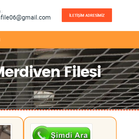
 :
İLETİŞİM ADRESİMİZ
nfile06@gmail.com
M
erdiven Filesi