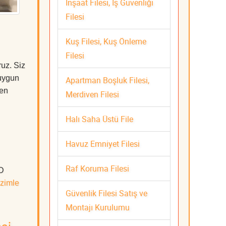
İnşaat Filesi, İş Güvenliği
Filesi
Kuş Filesi, Kuş Önleme
Filesi
uz. Siz
uygun
Apartman Boşluk Filesi,
 en
Merdiven Filesi
Halı Saha Üstü File
Havuz Emniyet Filesi
Raf Koruma Filesi
ÜD
zimle
Güvenlik Filesi Satış ve
Montajı Kurulumu