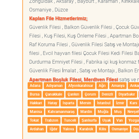
Zonguldak , Aksaray , Bayburt , Karaman , Kırıkkale ,
Osmaniye , Düzce
Kaplan File Hizmetlerimiz;
Güvenlik Filesi , Balkon Güvenlik Filesi , Çocuk Güven
Filesi , Kuş Filesi, Kuş Önleme Filesi , Apartman Boş
Raf Koruma Filesi , Güvenlik Filesi Satış ve Montajı
filesi , Evcil hayvan filesi Çocuk Filesi Kedi File
Durdurma Emniyet Filesi , Fabrika içi kuş konmaz fi
Güvenlik Filesi İmalat , Satış ve Montajı , Balkon E
Apartman Boşluk Filesi, Merdiven Filesi
satış ve 
Adana
Adıyaman
Afyonkarahisar
Ağrı
Amasya
Anka
Bursa
Çanakkale
Çankırı
Çorum
Denizli
Diyarbakır
Hakkari
Hatay
Isparta
Mersin
İstanbul
İzmir
Kars
Manisa
Kahramanmaraş
Mardin
Muğla
Muş
Nevşeh
Tokat
Trabzon
Tunceli
Şanlıurfa
Uşak
Van
Yozga
Ardahan
Iğdır
Yalova
Karabük
Kilis
Osmaniye
Dü