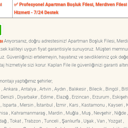
i
✅ Profesyonel Apartman Boşluk Filesi, Merdiven Filesi
Hizmeti - 7/24 Destek
sı
Arıyorsanız, doğru adrestesiniz! Apartman Boşluk Filesi, Merd
yüksek kaliteyi uygun fiyat garantisiyle sunuyoruz. Müşteri memnu
z. Güvenliğinizi ertelemeyin, hayatınız ve sevdikleriniz çok değer
 hizmetiyle sizi korur. Kaplan File ile güvenliğinizi garanti altın
montajı yaptığımız şehirler;
kara , Antalya , Artvin , Aydın , Balıkesir , Bilecik , Bingöl , Bitli
enizli , Diyarbakır , Edirne , Elazığ , Erzincan , Erzurum , Eskişehi
sparta , Mersin , İstanbul , İzmir , Kars , Kastamonu , Kayseri , K
Manisa , Kahramanmaraş , Mardin , Muğla , Muş , Nevşehir , Niğde ,
rdağ , Tokat , Trabzon , Tunceli , Şanlıurfa , Uşak , Van , Yozgat ,