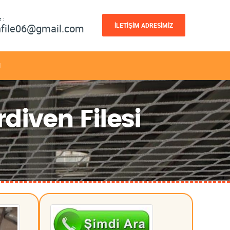
 :
İLETİŞİM ADRESİMİZ
nfile06@gmail.com
M
diven Filesi