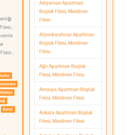
Adıyaman Apartman
Boşluk Filesi, Merdiven
venliği
Filesi
ilesi ,
Afyonkarahisar Apartman
üvenlik
Boşluk Filesi, Merdiven
me
Filesi
ilesi ,
Ağrı Apartman Boşluk
Filesi, Merdiven Filesi
Burdur
ümüşhane
Amasya Apartman Boşluk
Malatya
Filesi, Merdiven Filesi
dağ
Bartın
Ankara Apartman Boşluk
Filesi, Merdiven Filesi