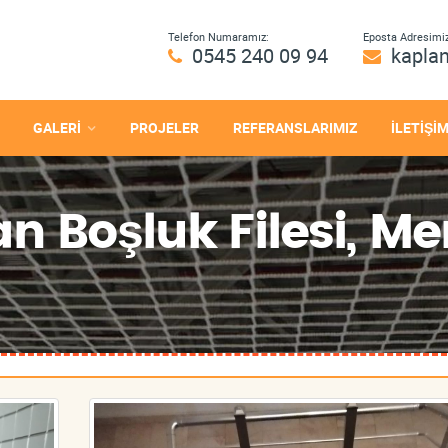
Telefon Numaramız:
Eposta Adresimiz
0545 240 09 94
kapla
GALERİ
PROJELER
REFERANSLARIMIZ
İLETİŞİ
n Boşluk Filesi, Mer