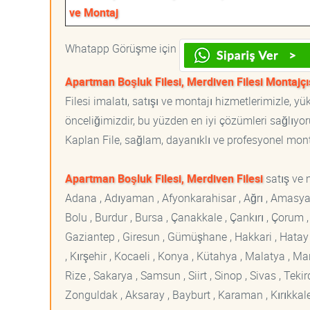
ve Montaj
Whatapp Görüşme için
Apartman Boşluk Filesi, Merdiven Filesi Montajçı
Filesi imalatı, satışı ve montajı hizmetlerimizle, 
önceliğimizdir, bu yüzden en iyi çözümleri sağlıyoru
Kaplan File, sağlam, dayanıklı ve profesyonel montaj
Apartman Boşluk Filesi, Merdiven Filesi
satış ve 
Adana , Adıyaman , Afyonkarahisar , Ağrı , Amasya , An
Bolu , Burdur , Bursa , Çanakkale , Çankırı , Çorum , D
Gaziantep , Giresun , Gümüşhane , Hakkari , Hatay , I
, Kırşehir , Kocaeli , Konya , Kütahya , Malatya , 
Rize , Sakarya , Samsun , Siirt , Sinop , Sivas , Teki
Zonguldak , Aksaray , Bayburt , Karaman , Kırıkkale ,