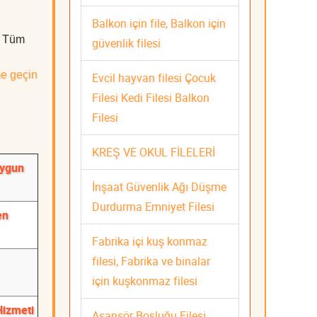
Balkon için file, Balkon için
z. Tüm
güvenlik filesi
me geçin
Evcil hayvan filesi Çocuk
Filesi Kedi Filesi Balkon
Filesi
KREŞ VE OKUL FİLELERİ
Uygun
İnşaat Güvenlik Ağı Düşme
Durdurma Emniyet Filesi
en
Fabrika içi kuş konmaz
filesi, Fabrika ve binalar
için kuşkonmaz filesi
Hizmeti
Asansör Boşluğu Filesi