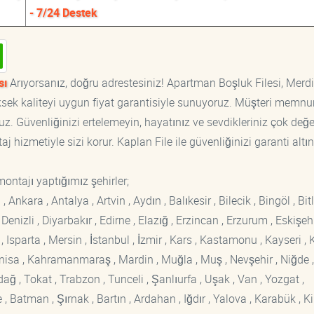
- 7/24 Destek
sı
Arıyorsanız, doğru adrestesiniz! Apartman Boşluk Filesi, Merd
yüksek kaliteyi uygun fiyat garantisiyle sunuyoruz. Müşteri memnu
z. Güvenliğinizi ertelemeyin, hayatınız ve sevdikleriniz çok değer
 hizmetiyle sizi korur. Kaplan File ile güvenliğinizi garanti altın
montajı yaptığımız şehirler;
kara , Antalya , Artvin , Aydın , Balıkesir , Bilecik , Bingöl , Bitli
enizli , Diyarbakır , Edirne , Elazığ , Erzincan , Erzurum , Eskişehi
sparta , Mersin , İstanbul , İzmir , Kars , Kastamonu , Kayseri , K
Manisa , Kahramanmaraş , Mardin , Muğla , Muş , Nevşehir , Niğde ,
rdağ , Tokat , Trabzon , Tunceli , Şanlıurfa , Uşak , Van , Yozgat ,
 Batman , Şırnak , Bartın , Ardahan , Iğdır , Yalova , Karabük , Kil