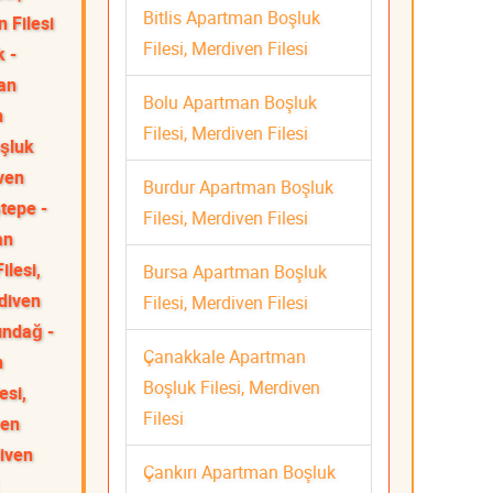
Bitlis Apartman Boşluk
 Filesi
Filesi, Merdiven Filesi
k -
an
Bolu Apartman Boşluk
n
Filesi, Merdiven Filesi
şluk
iven
Burdur Apartman Boşluk
tepe -
Filesi, Merdiven Filesi
an
lesi,
Bursa Apartman Boşluk
diven
Filesi, Merdiven Filesi
ındağ -
Çanakkale Apartman
n
Boşluk Filesi, Merdiven
esi,
Filesi
ven
diven
Çankırı Apartman Boşluk