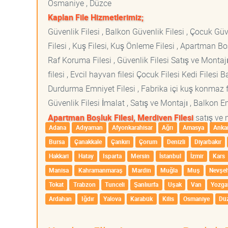
Osmaniye , Düzce
Kaplan File Hizmetlerimiz;
Güvenlik Filesi , Balkon Güvenlik Filesi , Çocuk Güven
Filesi , Kuş Filesi, Kuş Önleme Filesi , Apartman Boş
Raf Koruma Filesi , Güvenlik Filesi Satış ve Montajı
filesi , Evcil hayvan filesi Çocuk Filesi Kedi File
Durdurma Emniyet Filesi , Fabrika içi kuş konmaz fi
Güvenlik Filesi İmalat , Satış ve Montajı , Balkon E
Apartman Boşluk Filesi, Merdiven Filesi
satış ve 
Adana
Adıyaman
Afyonkarahisar
Ağrı
Amasya
Anka
Bursa
Çanakkale
Çankırı
Çorum
Denizli
Diyarbakır
Hakkari
Hatay
Isparta
Mersin
İstanbul
İzmir
Kars
Manisa
Kahramanmaraş
Mardin
Muğla
Muş
Nevşeh
Tokat
Trabzon
Tunceli
Şanlıurfa
Uşak
Van
Yozga
Ardahan
Iğdır
Yalova
Karabük
Kilis
Osmaniye
Dü