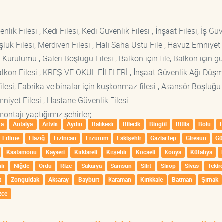
lik Filesi , Kedi Filesi, Kedi Güvenlik Filesi , İnşaat Filesi, İş Gü
luk Filesi, Merdiven Filesi , Halı Saha Üstü File , Havuz Emniyet F
 Kurulumu , Galeri Boşluğu Filesi , Balkon için file, Balkon için g
si Balkon Filesi , KREŞ VE OKUL FİLELERİ , İnşaat Güvenlik Ağı Düş
lesi, Fabrika ve binalar için kuşkonmaz filesi , Asansör Boşluğu F
mniyet Filesi , Hastane Güvenlik Filesi
montajı yaptığımız şehirler;
ra
Antalya
Artvin
Aydın
Balıkesir
Bilecik
Bingöl
Bitlis
Bolu
Edirne
Elazığ
Erzincan
Erzurum
Eskişehir
Gaziantep
Giresun
G
Kastamonu
Kayseri
Kırklareli
Kırşehir
Kocaeli
Konya
Kütahya
ir
Niğde
Ordu
Rize
Sakarya
Samsun
Siirt
Sinop
Sivas
Tekir
t
Zonguldak
Aksaray
Bayburt
Karaman
Kırıkkale
Batman
Şırnak
zce