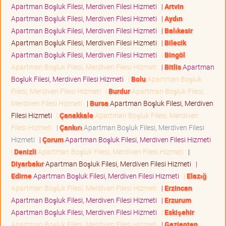
Apartman Boşluk Filesi, Merdiven Filesi Hizmeti
|
Artvin
Apartman Boşluk Filesi, Merdiven Filesi Hizmeti
|
Aydın
Apartman Boşluk Filesi, Merdiven Filesi Hizmeti
|
Balıkesir
Apartman Boşluk Filesi, Merdiven Filesi Hizmeti
|
Bilecik
Apartman Boşluk Filesi, Merdiven Filesi Hizmeti
|
Bingöl
Apartman Boşluk Filesi, Merdiven Filesi Hizmeti
|
Bitlis
Apartman
Boşluk Filesi, Merdiven Filesi Hizmeti
|
Bolu
Apartman Boşluk
Filesi, Merdiven Filesi Hizmeti
|
Burdur
Apartman Boşluk Filesi,
Merdiven Filesi Hizmeti
|
Bursa
Apartman Boşluk Filesi, Merdiven
Filesi Hizmeti
|
Çanakkale
Apartman Boşluk Filesi, Merdiven
Filesi Hizmeti
|
Çankırı
Apartman Boşluk Filesi, Merdiven Filesi
Hizmeti
|
Çorum
Apartman Boşluk Filesi, Merdiven Filesi Hizmeti
|
Denizli
Apartman Boşluk Filesi, Merdiven Filesi Hizmeti
|
Diyarbakır
Apartman Boşluk Filesi, Merdiven Filesi Hizmeti
|
Edirne
Apartman Boşluk Filesi, Merdiven Filesi Hizmeti
|
Elazığ
Apartman Boşluk Filesi, Merdiven Filesi Hizmeti
|
Erzincan
Apartman Boşluk Filesi, Merdiven Filesi Hizmeti
|
Erzurum
Apartman Boşluk Filesi, Merdiven Filesi Hizmeti
|
Eskişehir
Apartman Boşluk Filesi, Merdiven Filesi Hizmeti
|
Gaziantep