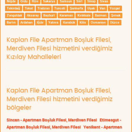
Niğde
Ordu
Rize
Sakarya
Samsun
Siirt
Sinop
Sivas
Tekirdağ
Tokat
Trabzon
Tunceli
Şanlıurfa
Uşak
Van
Yozgat
Zonguldak
Aksaray
Bayburt
Karaman
Kırıkkale
Batman
Şırnak
Bartın
Ardahan
Iğdır
Yalova
Karabük
Kilis
Osmaniye
Düzce
Kaplan File Apartman Boşluk Filesi,
Merdiven Filesi hizmetini verdiğimiz
Kızılay Mahalleleri
Kaplan File Apartman Boşluk Filesi,
Merdiven Filesi hizmetini verdiğimiz
bölgeler
Sincan - Apartman Boşluk Filesi, Merdiven Filesi
Etimesgut -
Apartman Boşluk Filesi, Merdiven Filesi
Yenikent - Apartman