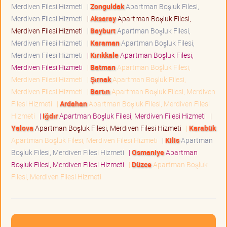
Merdiven Filesi Hizmeti
|
Zonguldak
Apartman Boşluk Filesi,
Merdiven Filesi Hizmeti
|
Aksaray
Apartman Boşluk Filesi,
Merdiven Filesi Hizmeti
|
Bayburt
Apartman Boşluk Filesi,
Merdiven Filesi Hizmeti
|
Karaman
Apartman Boşluk Filesi,
Merdiven Filesi Hizmeti
|
Kırıkkale
Apartman Boşluk Filesi,
Merdiven Filesi Hizmeti
|
Batman
Apartman Boşluk Filesi,
Merdiven Filesi Hizmeti
|
Şırnak
Apartman Boşluk Filesi,
Merdiven Filesi Hizmeti
|
Bartın
Apartman Boşluk Filesi, Merdiven
Filesi Hizmeti
|
Ardahan
Apartman Boşluk Filesi, Merdiven Filesi
Hizmeti
|
Iğdır
Apartman Boşluk Filesi, Merdiven Filesi Hizmeti
|
Yalova
Apartman Boşluk Filesi, Merdiven Filesi Hizmeti
|
Karabük
Apartman Boşluk Filesi, Merdiven Filesi Hizmeti
|
Kilis
Apartman
Boşluk Filesi, Merdiven Filesi Hizmeti
|
Osmaniye
Apartman
Boşluk Filesi, Merdiven Filesi Hizmeti
|
Düzce
Apartman Boşluk
Filesi, Merdiven Filesi Hizmeti