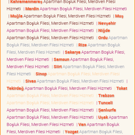
|
Kahramanmaraş
Apartman Boşluk Filesi, Merdiven Filesi
Hizmeti
|
Mardin
Apartman Boşluk Filesi, Merdiven Filesi Hizmeti
|
Muğla
Apartman Boşluk Filesi, Merdiven Filesi Hizmeti
|
Muş
Apartman Boşluk Filesi, Merdiven Filesi Hizmeti
|
Nevşehir
Apartman Boşluk Filesi, Merdiven Filesi Hizmeti
|
Niğde
Apartman Boşluk Filesi, Merdiven Filesi Hizmeti
|
Ordu
Apartman
Boşluk Filesi, Merdiven Filesi Hizmeti
|
Rize
Apartman Boşluk
Filesi, Merdiven Filesi Hizmeti
|
Sakarya
Apartman Boşluk Filesi,
Merdiven Filesi Hizmeti
|
Samsun
Apartman Boşluk Filesi,
Merdiven Filesi Hizmeti
|
Siirt
Apartman Boşluk Filesi, Merdiven
Filesi Hizmeti
|
Sinop
Apartman Boşluk Filesi, Merdiven Filesi
Hizmeti
|
Sivas
Apartman Boşluk Filesi, Merdiven Filesi Hizmeti
|
Tekirdağ
Apartman Boşluk Filesi, Merdiven Filesi Hizmeti
|
Tokat
Apartman Boşluk Filesi, Merdiven Filesi Hizmeti
|
Trabzon
Apartman Boşluk Filesi, Merdiven Filesi Hizmeti
|
Tunceli
Apartman Boşluk Filesi, Merdiven Filesi Hizmeti
|
Şanlıurfa
Apartman Boşluk Filesi, Merdiven Filesi Hizmeti
|
Uşak
Apartman
Boşluk Filesi, Merdiven Filesi Hizmeti
|
Van
Apartman Boşluk
Filesi, Merdiven Filesi Hizmeti
|
Yozgat
Apartman Boşluk Filesi,