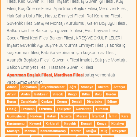
Filesi, Kedi Güvenlik Filesi , İnşaat Filesi, İş Güvenliği Filesi , Kuş
Filesi, Kuş Önleme Filesi , Apartman Boşluk Filesi, Merdiven Filesi ,
Halı Saha Üstü File , Havuz Emniyet Filesi , Raf Koruma Filesi ,
Güvenlik Filesi Satış ve Montajı Kurulumu , Galeri Boşluğu Filesi ,
Balkon için file, Balkon için güvenlik filesi , Evcil hayvan filesi
Çocuk Filesi Kedi Filesi Balkon Filesi , KREŞ VE OKUL FİLELERİ ,
İnşaat Güvenlik Ağı Düşme Durdurma Emniyet Filesi , Fabrika içi
kuş konmaz filesi, Fabrika ve binalar için kuşkonmaz filesi ,
Asansör Boşluğu Filesi , Güvenlik Filesi İmalat , Satış ve Montajı ,
Balkon Emniyet Filesi , Hastane Güvenlik Filesi
Apartman Boşluk Filesi, Merdiven Filesi
satış ve montajı
yaptığımız şehirler;
Adana
Adıyaman
Afyonkarahisar
Ağrı
Amasya
Ankara
Antalya
Artvin
Aydın
Balıkesir
Bilecik
Bingöl
Bitlis
Bolu
Burdur
Bursa
Çanakkale
Çankırı
Çorum
Denizli
Diyarbakır
Edirne
Elazığ
Erzincan
Erzurum
Eskişehir
Gaziantep
Giresun
Gümüşhane
Hakkari
Hatay
Isparta
Mersin
İstanbul
İzmir
Kars
Kastamonu
Kayseri
Kırklareli
Kırşehir
Kocaeli
Konya
Kütahya
Malatya
Manisa
Kahramanmaraş
Mardin
Muğla
Muş
Nevşehir