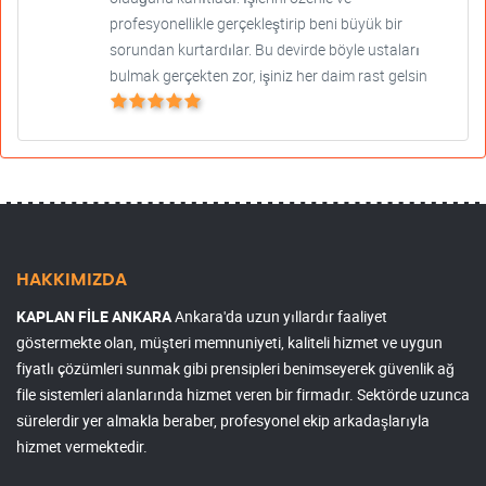
profesyonellikle gerçekleştirip beni büyük bir
sorundan kurtardılar. Bu devirde böyle ustaları
bulmak gerçekten zor, işiniz her daim rast gelsin
HAKKIMIZDA
KAPLAN FİLE ANKARA
Ankara'da uzun yıllardır faaliyet
göstermekte olan, müşteri memnuniyeti, kaliteli hizmet ve uygun
fiyatlı çözümleri sunmak gibi prensipleri benimseyerek güvenlik ağ
file sistemleri alanlarında hizmet veren bir firmadır. Sektörde uzunca
sürelerdir yer almakla beraber, profesyonel ekip arkadaşlarıyla
hizmet vermektedir.