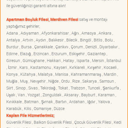
ile güvenliğinizi garanti altına alın!
Apartman Boşluk Filesi, Merdiven Filesi
satış ve montajı
yaptığımız şehirler;
Adana , Adıyaman , Afyonkarahisar , Ağrı , Amasya , Ankara ,
Antalya , Artvin , Aydın , Balıkesir , Bilecik , Bingöl , Bitlis , Bolu ,
Burdur , Bursa , Çanakkale , Çankırı , Çorum , Denizli , Diyarbakır ,
Edirne , Elazığ , Erzincan , Erzurum , Eskişehir , Gaziantep ,
Giresun , Gümüşhane , Hakkari , Hatay , Isparta , Mersin , İstanbul
, İzmir , Kars , Kastamonu , Kayseri , Kırklareli , Kırşehir , Kocaeli ,
Konya , Kütahya , Malatya , Manisa , Kahramanmaraş , Mardin ,
Muğla , Muş , Nevşehir , Niğde , Ordu , Rize , Sakarya , Samsun ,
Siirt , Sinop , Sivas , Tekirdağ , Tokat , Trabzon , Tunceli , Şanlıurfa ,
Uşak , Van , Yozgat , Zonguldak , Aksaray , Bayburt , Karaman ,
Kırıkkale , Batman , Şırnak , Bartın , Ardahan , Iğdır , Yalova ,
Karabük , Kilis , Osmaniye , Düzce
Kaplan File Hizmetlerimiz;
Güvenlik Filesi , Balkon Güvenlik Filesi , Çocuk Güvenlik Filesi , Kedi