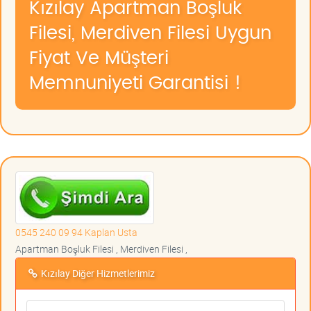
Kızılay Apartman Boşluk
Filesi, Merdiven Filesi Uygun
Fiyat Ve Müşteri
Memnuniyeti Garantisi !
0545 240 09 94 Kaplan Usta
Apartman Boşluk Filesi , Merdiven Filesi ,
Kızılay Diğer Hizmetlerimiz