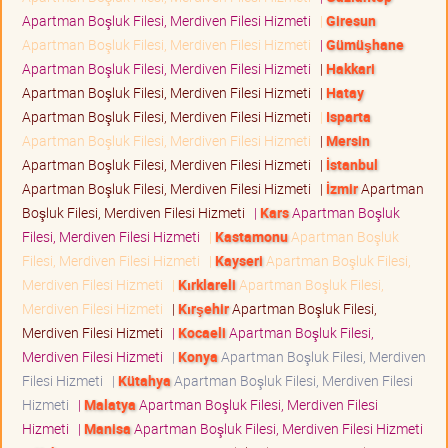
Apartman Boşluk Filesi, Merdiven Filesi Hizmeti
|
Giresun
Apartman Boşluk Filesi, Merdiven Filesi Hizmeti
|
Gümüşhane
Apartman Boşluk Filesi, Merdiven Filesi Hizmeti
|
Hakkari
Apartman Boşluk Filesi, Merdiven Filesi Hizmeti
|
Hatay
Apartman Boşluk Filesi, Merdiven Filesi Hizmeti
|
Isparta
Apartman Boşluk Filesi, Merdiven Filesi Hizmeti
|
Mersin
Apartman Boşluk Filesi, Merdiven Filesi Hizmeti
|
İstanbul
Apartman Boşluk Filesi, Merdiven Filesi Hizmeti
|
İzmir
Apartman
Boşluk Filesi, Merdiven Filesi Hizmeti
|
Kars
Apartman Boşluk
Filesi, Merdiven Filesi Hizmeti
|
Kastamonu
Apartman Boşluk
Filesi, Merdiven Filesi Hizmeti
|
Kayseri
Apartman Boşluk Filesi,
Merdiven Filesi Hizmeti
|
Kırklareli
Apartman Boşluk Filesi,
Merdiven Filesi Hizmeti
|
Kırşehir
Apartman Boşluk Filesi,
Merdiven Filesi Hizmeti
|
Kocaeli
Apartman Boşluk Filesi,
Merdiven Filesi Hizmeti
|
Konya
Apartman Boşluk Filesi, Merdiven
Filesi Hizmeti
|
Kütahya
Apartman Boşluk Filesi, Merdiven Filesi
Hizmeti
|
Malatya
Apartman Boşluk Filesi, Merdiven Filesi
Hizmeti
|
Manisa
Apartman Boşluk Filesi, Merdiven Filesi Hizmeti