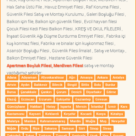
Halı Saha Üstü File , Havuz Emniyet Filesi , Raf Koruma Filesi ,
Güvenlik Filesi Satış ve Montajı Kurulumu , Galeri Boşluğu Filesi ,
Balkon için file, Balkon için güvenlik filesi , Evcil hayvan filesi
Çocuk Filesi Kedi Filesi Balkon Filesi , KREŞ VE OKUL FİLELERİ ,
İnşaat Güvenlik Ağı Düşme Durdurma Emniyet Filesi , Fabrika içi
kuş konmaz filesi, Fabrika ve binalar için kuşkonmaz filesi ,
Asansör Boşluğu Filesi , Güvenlik Filesi İmalat , Satış ve Montajı ,
Balkon Emniyet Filesi , Hastane Güvenlik Filesi
Apartman Boşluk Filesi, Merdiven Filesi
satış ve montajı
yaptığımız şehirler;
Adana
Adıyaman
Afyonkarahisar
Ağrı
Amasya
Ankara
Antalya
Artvin
Aydın
Balıkesir
Bilecik
Bingöl
Bitlis
Bolu
Burdur
Bursa
Çanakkale
Çankırı
Çorum
Denizli
Diyarbakır
Edirne
Elazığ
Erzincan
Erzurum
Eskişehir
Gaziantep
Giresun
Gümüşhane
Hakkari
Hatay
Isparta
Mersin
İstanbul
İzmir
Kars
Kastamonu
Kayseri
Kırklareli
Kırşehir
Kocaeli
Konya
Kütahya
Malatya
Manisa
Kahramanmaraş
Mardin
Muğla
Muş
Nevşehir
Niğde
Ordu
Rize
Sakarya
Samsun
Siirt
Sinop
Sivas
Tekirdağ
Tokat
Trabzon
Tunceli
Şanlıurfa
Uşak
Van
Yozgat