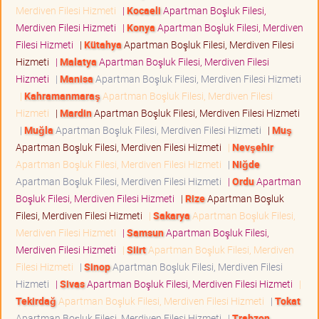
Merdiven Filesi Hizmeti
|
Kocaeli
Apartman Boşluk Filesi,
Merdiven Filesi Hizmeti
|
Konya
Apartman Boşluk Filesi, Merdiven
Filesi Hizmeti
|
Kütahya
Apartman Boşluk Filesi, Merdiven Filesi
Hizmeti
|
Malatya
Apartman Boşluk Filesi, Merdiven Filesi
Hizmeti
|
Manisa
Apartman Boşluk Filesi, Merdiven Filesi Hizmeti
|
Kahramanmaraş
Apartman Boşluk Filesi, Merdiven Filesi
Hizmeti
|
Mardin
Apartman Boşluk Filesi, Merdiven Filesi Hizmeti
|
Muğla
Apartman Boşluk Filesi, Merdiven Filesi Hizmeti
|
Muş
Apartman Boşluk Filesi, Merdiven Filesi Hizmeti
|
Nevşehir
Apartman Boşluk Filesi, Merdiven Filesi Hizmeti
|
Niğde
Apartman Boşluk Filesi, Merdiven Filesi Hizmeti
|
Ordu
Apartman
Boşluk Filesi, Merdiven Filesi Hizmeti
|
Rize
Apartman Boşluk
Filesi, Merdiven Filesi Hizmeti
|
Sakarya
Apartman Boşluk Filesi,
Merdiven Filesi Hizmeti
|
Samsun
Apartman Boşluk Filesi,
Merdiven Filesi Hizmeti
|
Siirt
Apartman Boşluk Filesi, Merdiven
Filesi Hizmeti
|
Sinop
Apartman Boşluk Filesi, Merdiven Filesi
Hizmeti
|
Sivas
Apartman Boşluk Filesi, Merdiven Filesi Hizmeti
|
Tekirdağ
Apartman Boşluk Filesi, Merdiven Filesi Hizmeti
|
Tokat
Apartman Boşluk Filesi, Merdiven Filesi Hizmeti
|
Trabzon