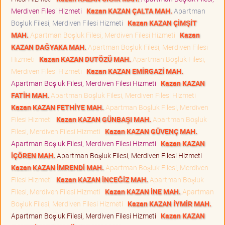
Merdiven Filesi Hizmeti
Kazan KAZAN ÇALTA MAH.
Apartman
Boşluk Filesi, Merdiven Filesi Hizmeti
Kazan KAZAN ÇİMŞİT
MAH.
Apartman Boşluk Filesi, Merdiven Filesi Hizmeti
Kazan
KAZAN DAĞYAKA MAH.
Apartman Boşluk Filesi, Merdiven Filesi
Hizmeti
Kazan KAZAN DUTÖZÜ MAH.
Apartman Boşluk Filesi,
Merdiven Filesi Hizmeti
Kazan KAZAN EMİRGAZİ MAH.
Apartman Boşluk Filesi, Merdiven Filesi Hizmeti
Kazan KAZAN
FATİH MAH.
Apartman Boşluk Filesi, Merdiven Filesi Hizmeti
Kazan KAZAN FETHİYE MAH.
Apartman Boşluk Filesi, Merdiven
Filesi Hizmeti
Kazan KAZAN GÜNBAŞI MAH.
Apartman Boşluk
Filesi, Merdiven Filesi Hizmeti
Kazan KAZAN GÜVENÇ MAH.
Apartman Boşluk Filesi, Merdiven Filesi Hizmeti
Kazan KAZAN
İÇÖREN MAH.
Apartman Boşluk Filesi, Merdiven Filesi Hizmeti
Kazan KAZAN İMRENDİ MAH.
Apartman Boşluk Filesi, Merdiven
Filesi Hizmeti
Kazan KAZAN İNCEĞİZ MAH.
Apartman Boşluk
Filesi, Merdiven Filesi Hizmeti
Kazan KAZAN İNE MAH.
Apartman
Boşluk Filesi, Merdiven Filesi Hizmeti
Kazan KAZAN İYMİR MAH.
Apartman Boşluk Filesi, Merdiven Filesi Hizmeti
Kazan KAZAN