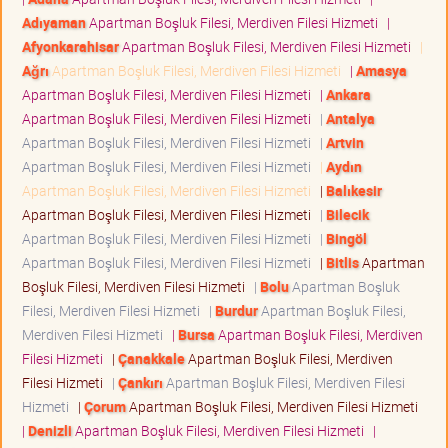
Adıyaman
Apartman Boşluk Filesi, Merdiven Filesi Hizmeti
|
Afyonkarahisar
Apartman Boşluk Filesi, Merdiven Filesi Hizmeti
|
Ağrı
Apartman Boşluk Filesi, Merdiven Filesi Hizmeti
|
Amasya
Apartman Boşluk Filesi, Merdiven Filesi Hizmeti
|
Ankara
Apartman Boşluk Filesi, Merdiven Filesi Hizmeti
|
Antalya
Apartman Boşluk Filesi, Merdiven Filesi Hizmeti
|
Artvin
Apartman Boşluk Filesi, Merdiven Filesi Hizmeti
|
Aydın
Apartman Boşluk Filesi, Merdiven Filesi Hizmeti
|
Balıkesir
Apartman Boşluk Filesi, Merdiven Filesi Hizmeti
|
Bilecik
Apartman Boşluk Filesi, Merdiven Filesi Hizmeti
|
Bingöl
Apartman Boşluk Filesi, Merdiven Filesi Hizmeti
|
Bitlis
Apartman
Boşluk Filesi, Merdiven Filesi Hizmeti
|
Bolu
Apartman Boşluk
Filesi, Merdiven Filesi Hizmeti
|
Burdur
Apartman Boşluk Filesi,
Merdiven Filesi Hizmeti
|
Bursa
Apartman Boşluk Filesi, Merdiven
Filesi Hizmeti
|
Çanakkale
Apartman Boşluk Filesi, Merdiven
Filesi Hizmeti
|
Çankırı
Apartman Boşluk Filesi, Merdiven Filesi
Hizmeti
|
Çorum
Apartman Boşluk Filesi, Merdiven Filesi Hizmeti
|
Denizli
Apartman Boşluk Filesi, Merdiven Filesi Hizmeti
|