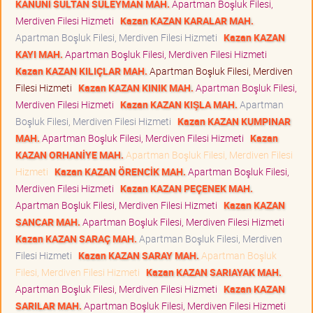
KANUNİ SULTAN SÜLEYMAN MAH.
Apartman Boşluk Filesi,
Merdiven Filesi Hizmeti
Kazan KAZAN KARALAR MAH.
Apartman Boşluk Filesi, Merdiven Filesi Hizmeti
Kazan KAZAN
KAYI MAH.
Apartman Boşluk Filesi, Merdiven Filesi Hizmeti
Kazan KAZAN KILIÇLAR MAH.
Apartman Boşluk Filesi, Merdiven
Filesi Hizmeti
Kazan KAZAN KINIK MAH.
Apartman Boşluk Filesi,
Merdiven Filesi Hizmeti
Kazan KAZAN KIŞLA MAH.
Apartman
Boşluk Filesi, Merdiven Filesi Hizmeti
Kazan KAZAN KUMPINAR
MAH.
Apartman Boşluk Filesi, Merdiven Filesi Hizmeti
Kazan
KAZAN ORHANİYE MAH.
Apartman Boşluk Filesi, Merdiven Filesi
Hizmeti
Kazan KAZAN ÖRENCİK MAH.
Apartman Boşluk Filesi,
Merdiven Filesi Hizmeti
Kazan KAZAN PEÇENEK MAH.
Apartman Boşluk Filesi, Merdiven Filesi Hizmeti
Kazan KAZAN
SANCAR MAH.
Apartman Boşluk Filesi, Merdiven Filesi Hizmeti
Kazan KAZAN SARAÇ MAH.
Apartman Boşluk Filesi, Merdiven
Filesi Hizmeti
Kazan KAZAN SARAY MAH.
Apartman Boşluk
Filesi, Merdiven Filesi Hizmeti
Kazan KAZAN SARIAYAK MAH.
Apartman Boşluk Filesi, Merdiven Filesi Hizmeti
Kazan KAZAN
SARILAR MAH.
Apartman Boşluk Filesi, Merdiven Filesi Hizmeti