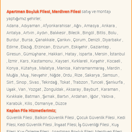
Apartman Boşluk Filesi, Merdiven Filesi
satış ve montajı
yaptığımız şehirler;
Adana , Adıyaman , Afyonkarahisar , Ağrı , Amasya , Ankara ,
Antalya , Artvin , Aydın , Balıkesir , Bilecik , Bingöl , Bitlis , Bolu ,
Burdur , Bursa , Çanakkale , Çankırı , Çorum , Denizli , Diyarbakır ,
Edirne , Elazığ , Erzincan , Erzurum , Eskişehir , Gaziantep ,
Giresun , Gümüşhane , Hakkari , Hatay , Isparta , Mersin , İstanbul
, İzmir , Kars , Kastamonu , Kayseri , Kırklareli , Kırşehir , Kocaeli ,
Konya , Kütahya , Malatya , Manisa , Kahramanmaraş , Mardin ,
Muğla , Muş , Nevşehir , Niğde , Ordu , Rize , Sakarya , Samsun ,
Siirt , Sinop , Sivas , Tekirdağ , Tokat , Trabzon , Tunceli , Şanlıurfa ,
Uşak , Van , Yozgat , Zonguldak , Aksaray , Bayburt , Karaman ,
Kırıkkale , Batman , Şırnak , Bartın , Ardahan , Iğdır , Yalova ,
Karabük , Kilis , Osmaniye , Düzce
Kaplan File Hizmetlerimiz;
Güvenlik Filesi , Balkon Güvenlik Filesi , Çocuk Güvenlik Filesi , Kedi
Filesi, Kedi Güvenlik Filesi , İnşaat Filesi, İş Güvenliği Filesi , Kuş
Filesi, Kuş Önleme Filesi , Apartman Boşluk Filesi, Merdiven Filesi ,