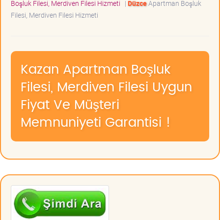
Boşluk Filesi, Merdiven Filesi Hizmeti
|
Düzce
Apartman Boşluk
Filesi, Merdiven Filesi Hizmeti
Kazan Apartman Boşluk
Filesi, Merdiven Filesi Uygun
Fiyat Ve Müşteri
Memnuniyeti Garantisi !