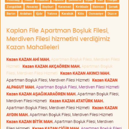
Zonguldak
Aksaray
Bayburt
Karaman
Kırıkkale
Batman
Şırnak
Bartın
Ardahan
Iğdır
Yalova
Karabük
Kilis
Osmaniye
Düzce
Kaplan File Apartman Boşluk Filesi,
Merdiven Filesi hizmetini verdiğimiz
Kazan Mahalleleri
Kazan KAZAN AHİ MAH.
Apartman Boşluk Filesi, Merdiven Filesi
Hizmeti
Kazan KAZAN AKÇAÖREN MAH.
Apartman Boşluk
Filesi, Merdiven Filesi Hizmeti
Kazan KAZAN AKINCI MAH.
Apartman Boşluk Filesi, Merdiven Filesi Hizmeti
Kazan KAZAN
ALPAGUT MAH.
Apartman Boşluk Filesi, Merdiven Filesi Hizmeti
Kazan KAZAN AŞAĞIKARAÖREN MAH.
Apartman Boşluk Filesi,
Merdiven Filesi Hizmeti
Kazan KAZAN ATATÜRK MAH.
Apartman Boşluk Filesi, Merdiven Filesi Hizmeti
Kazan KAZAN
AYDIN MAH.
Apartman Boşluk Filesi, Merdiven Filesi Hizmeti
Kazan KAZAN BİTİK MAH.
Apartman Boşluk Filesi, Merdiven
Filesi Hizmeti
Kazan KAZAN CİĞİR MAH.
Apartman Boşluk Filesi,