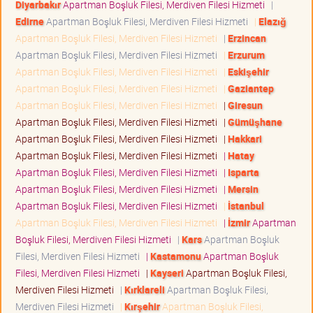
Diyarbakır
Apartman Boşluk Filesi, Merdiven Filesi Hizmeti
|
Edirne
Apartman Boşluk Filesi, Merdiven Filesi Hizmeti
|
Elazığ
Apartman Boşluk Filesi, Merdiven Filesi Hizmeti
|
Erzincan
Apartman Boşluk Filesi, Merdiven Filesi Hizmeti
|
Erzurum
Apartman Boşluk Filesi, Merdiven Filesi Hizmeti
|
Eskişehir
Apartman Boşluk Filesi, Merdiven Filesi Hizmeti
|
Gaziantep
Apartman Boşluk Filesi, Merdiven Filesi Hizmeti
|
Giresun
Apartman Boşluk Filesi, Merdiven Filesi Hizmeti
|
Gümüşhane
Apartman Boşluk Filesi, Merdiven Filesi Hizmeti
|
Hakkari
Apartman Boşluk Filesi, Merdiven Filesi Hizmeti
|
Hatay
Apartman Boşluk Filesi, Merdiven Filesi Hizmeti
|
Isparta
Apartman Boşluk Filesi, Merdiven Filesi Hizmeti
|
Mersin
Apartman Boşluk Filesi, Merdiven Filesi Hizmeti
|
İstanbul
Apartman Boşluk Filesi, Merdiven Filesi Hizmeti
|
İzmir
Apartman
Boşluk Filesi, Merdiven Filesi Hizmeti
|
Kars
Apartman Boşluk
Filesi, Merdiven Filesi Hizmeti
|
Kastamonu
Apartman Boşluk
Filesi, Merdiven Filesi Hizmeti
|
Kayseri
Apartman Boşluk Filesi,
Merdiven Filesi Hizmeti
|
Kırklareli
Apartman Boşluk Filesi,
Merdiven Filesi Hizmeti
|
Kırşehir
Apartman Boşluk Filesi,