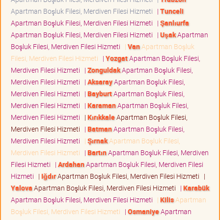
Apartman Boşluk Filesi, Merdiven Filesi Hizmeti
|
Tunceli
Apartman Boşluk Filesi, Merdiven Filesi Hizmeti
|
Şanlıurfa
Apartman Boşluk Filesi, Merdiven Filesi Hizmeti
|
Uşak
Apartman
Boşluk Filesi, Merdiven Filesi Hizmeti
|
Van
Apartman Boşluk
Filesi, Merdiven Filesi Hizmeti
|
Yozgat
Apartman Boşluk Filesi,
Merdiven Filesi Hizmeti
|
Zonguldak
Apartman Boşluk Filesi,
Merdiven Filesi Hizmeti
|
Aksaray
Apartman Boşluk Filesi,
Merdiven Filesi Hizmeti
|
Bayburt
Apartman Boşluk Filesi,
Merdiven Filesi Hizmeti
|
Karaman
Apartman Boşluk Filesi,
Merdiven Filesi Hizmeti
|
Kırıkkale
Apartman Boşluk Filesi,
Merdiven Filesi Hizmeti
|
Batman
Apartman Boşluk Filesi,
Merdiven Filesi Hizmeti
|
Şırnak
Apartman Boşluk Filesi,
Merdiven Filesi Hizmeti
|
Bartın
Apartman Boşluk Filesi, Merdiven
Filesi Hizmeti
|
Ardahan
Apartman Boşluk Filesi, Merdiven Filesi
Hizmeti
|
Iğdır
Apartman Boşluk Filesi, Merdiven Filesi Hizmeti
|
Yalova
Apartman Boşluk Filesi, Merdiven Filesi Hizmeti
|
Karabük
Apartman Boşluk Filesi, Merdiven Filesi Hizmeti
|
Kilis
Apartman
Boşluk Filesi, Merdiven Filesi Hizmeti
|
Osmaniye
Apartman