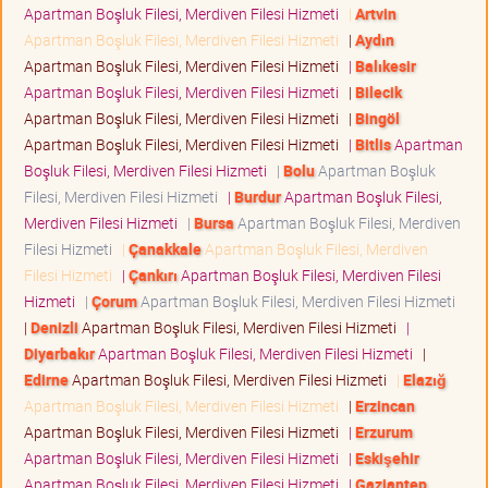
Apartman Boşluk Filesi, Merdiven Filesi Hizmeti
|
Artvin
Apartman Boşluk Filesi, Merdiven Filesi Hizmeti
|
Aydın
Apartman Boşluk Filesi, Merdiven Filesi Hizmeti
|
Balıkesir
Apartman Boşluk Filesi, Merdiven Filesi Hizmeti
|
Bilecik
Apartman Boşluk Filesi, Merdiven Filesi Hizmeti
|
Bingöl
Apartman Boşluk Filesi, Merdiven Filesi Hizmeti
|
Bitlis
Apartman
Boşluk Filesi, Merdiven Filesi Hizmeti
|
Bolu
Apartman Boşluk
Filesi, Merdiven Filesi Hizmeti
|
Burdur
Apartman Boşluk Filesi,
Merdiven Filesi Hizmeti
|
Bursa
Apartman Boşluk Filesi, Merdiven
Filesi Hizmeti
|
Çanakkale
Apartman Boşluk Filesi, Merdiven
Filesi Hizmeti
|
Çankırı
Apartman Boşluk Filesi, Merdiven Filesi
Hizmeti
|
Çorum
Apartman Boşluk Filesi, Merdiven Filesi Hizmeti
|
Denizli
Apartman Boşluk Filesi, Merdiven Filesi Hizmeti
|
Diyarbakır
Apartman Boşluk Filesi, Merdiven Filesi Hizmeti
|
Edirne
Apartman Boşluk Filesi, Merdiven Filesi Hizmeti
|
Elazığ
Apartman Boşluk Filesi, Merdiven Filesi Hizmeti
|
Erzincan
Apartman Boşluk Filesi, Merdiven Filesi Hizmeti
|
Erzurum
Apartman Boşluk Filesi, Merdiven Filesi Hizmeti
|
Eskişehir
Apartman Boşluk Filesi, Merdiven Filesi Hizmeti
|
Gaziantep