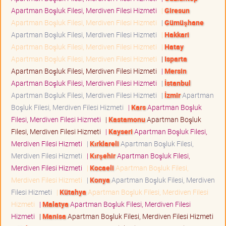
Apartman Boşluk Filesi, Merdiven Filesi Hizmeti
|
Giresun
Apartman Boşluk Filesi, Merdiven Filesi Hizmeti
|
Gümüşhane
Apartman Boşluk Filesi, Merdiven Filesi Hizmeti
|
Hakkari
Apartman Boşluk Filesi, Merdiven Filesi Hizmeti
|
Hatay
Apartman Boşluk Filesi, Merdiven Filesi Hizmeti
|
Isparta
Apartman Boşluk Filesi, Merdiven Filesi Hizmeti
|
Mersin
Apartman Boşluk Filesi, Merdiven Filesi Hizmeti
|
İstanbul
Apartman Boşluk Filesi, Merdiven Filesi Hizmeti
|
İzmir
Apartman
Boşluk Filesi, Merdiven Filesi Hizmeti
|
Kars
Apartman Boşluk
Filesi, Merdiven Filesi Hizmeti
|
Kastamonu
Apartman Boşluk
Filesi, Merdiven Filesi Hizmeti
|
Kayseri
Apartman Boşluk Filesi,
Merdiven Filesi Hizmeti
|
Kırklareli
Apartman Boşluk Filesi,
Merdiven Filesi Hizmeti
|
Kırşehir
Apartman Boşluk Filesi,
Merdiven Filesi Hizmeti
|
Kocaeli
Apartman Boşluk Filesi,
Merdiven Filesi Hizmeti
|
Konya
Apartman Boşluk Filesi, Merdiven
Filesi Hizmeti
|
Kütahya
Apartman Boşluk Filesi, Merdiven Filesi
Hizmeti
|
Malatya
Apartman Boşluk Filesi, Merdiven Filesi
Hizmeti
|
Manisa
Apartman Boşluk Filesi, Merdiven Filesi Hizmeti