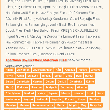
Filesi, Kedi Güvenlik Filesi , İnşaat Filesi, İş Güvenliği Filesi , Kuş
Filesi, Kuş Önleme Filesi , Apartman Boşluk Filesi, Merdiven Filesi ,
Halı Saha Üstü File , Havuz Emniyet Filesi , Raf Koruma Filesi ,
Güvenlik Filesi Satış ve Montajı Kurulumu , Galeri Boşluğu Filesi ,
Balkon için file, Balkon için güvenlik filesi , Evcil hayvan filesi
Çocuk Filesi Kedi Filesi Balkon Filesi , KREŞ VE OKUL FİLELERİ ,
İnşaat Güvenlik Ağı Düşme Durdurma Emniyet Filesi , Fabrika içi
kuş konmaz filesi, Fabrika ve binalar için kuşkonmaz filesi ,
Asansör Boşluğu Filesi , Güvenlik Filesi İmalat , Satış ve Montajı ,
Balkon Emniyet Filesi , Hastane Güvenlik Filesi
Apartman Boşluk Filesi, Merdiven Filesi
satış ve montajı
yaptığımız şehirler;
Adana
Adıyaman
Afyonkarahisar
Ağrı
Amasya
Ankara
Antalya
Artvin
Aydın
Balıkesir
Bilecik
Bingöl
Bitlis
Bolu
Burdur
Bursa
Çanakkale
Çankırı
Çorum
Denizli
Diyarbakır
Edirne
Elazığ
Erzincan
Erzurum
Eskişehir
Gaziantep
Giresun
Gümüşhane
Hakkari
Hatay
Isparta
Mersin
İstanbul
İzmir
Kars
Kastamonu
Kayseri
Kırklareli
Kırşehir
Kocaeli
Konya
Kütahya
Malatya
Manisa
Kahramanmaraş
Mardin
Muğla
Muş
Nevşehir