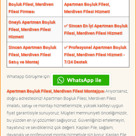
Boşluk Filesi, Merdiven
Apartman Boşluk Filesi,
Filesi Firması
Merdiven Filesi Hizmeti
Onaylı Apartman Boşluk
✅ Sincan En İyi Apartman Boşluk
Filesi, Merdiven Filesi
Filesi, Merdiven Filesi Hizmeti
Hizmeti
Sincan Apartman Boşluk
✅ Profesyonel Apartman Boşluk
Filesi, Merdiven Filesi
Filesi, Merdiven Filesi Hizmeti -
Satış ve Montaj
7/24 Destek
Whatapp Görüşme için
Apartman Boşluk Filesi, Merdiven Filesi Montajçısı
Arıyorsanız,
doğru adrestesiniz! Apartman Boşluk Filesi, Merdiven Filesi
imalatı, satışı ve montajı hizmetlerimizle, yüksek kaliteyi uygun
fiyat garantisiyle sunuyoruz. Müşteri memnuniyeti önceliğimizdir,
bu yüzden en iyi çözümleri sağlıyoruz. Güvenliğinizi ertelemeyin,
hayatınız ve sevdikleriniz çok değerli. Kaplan File, sağlam,
dayanıklı ve profesyonel montaj hizmetiyle sizi korur. Kaplan File