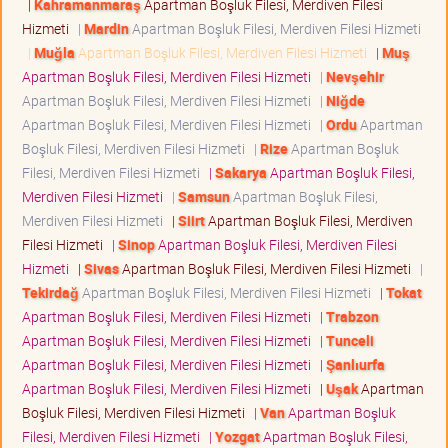
|
Kahramanmaraş
Apartman Boşluk Filesi, Merdiven Filesi
Hizmeti
|
Mardin
Apartman Boşluk Filesi, Merdiven Filesi Hizmeti
|
Muğla
Apartman Boşluk Filesi, Merdiven Filesi Hizmeti
|
Muş
Apartman Boşluk Filesi, Merdiven Filesi Hizmeti
|
Nevşehir
Apartman Boşluk Filesi, Merdiven Filesi Hizmeti
|
Niğde
Apartman Boşluk Filesi, Merdiven Filesi Hizmeti
|
Ordu
Apartman
Boşluk Filesi, Merdiven Filesi Hizmeti
|
Rize
Apartman Boşluk
Filesi, Merdiven Filesi Hizmeti
|
Sakarya
Apartman Boşluk Filesi,
Merdiven Filesi Hizmeti
|
Samsun
Apartman Boşluk Filesi,
Merdiven Filesi Hizmeti
|
Siirt
Apartman Boşluk Filesi, Merdiven
Filesi Hizmeti
|
Sinop
Apartman Boşluk Filesi, Merdiven Filesi
Hizmeti
|
Sivas
Apartman Boşluk Filesi, Merdiven Filesi Hizmeti
|
Tekirdağ
Apartman Boşluk Filesi, Merdiven Filesi Hizmeti
|
Tokat
Apartman Boşluk Filesi, Merdiven Filesi Hizmeti
|
Trabzon
Apartman Boşluk Filesi, Merdiven Filesi Hizmeti
|
Tunceli
Apartman Boşluk Filesi, Merdiven Filesi Hizmeti
|
Şanlıurfa
Apartman Boşluk Filesi, Merdiven Filesi Hizmeti
|
Uşak
Apartman
Boşluk Filesi, Merdiven Filesi Hizmeti
|
Van
Apartman Boşluk
Filesi, Merdiven Filesi Hizmeti
|
Yozgat
Apartman Boşluk Filesi,