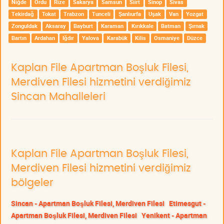
Niğde
Ordu
Rize
Sakarya
Samsun
Siirt
Sinop
Sivas
Tekirdağ
Tokat
Trabzon
Tunceli
Şanlıurfa
Uşak
Van
Yozgat
Zonguldak
Aksaray
Bayburt
Karaman
Kırıkkale
Batman
Şırnak
Bartın
Ardahan
Iğdır
Yalova
Karabük
Kilis
Osmaniye
Düzce
Kaplan File Apartman Boşluk Filesi,
Merdiven Filesi hizmetini verdiğimiz
Sincan Mahalleleri
Kaplan File Apartman Boşluk Filesi,
Merdiven Filesi hizmetini verdiğimiz
bölgeler
Sincan - Apartman Boşluk Filesi, Merdiven Filesi
Etimesgut -
Apartman Boşluk Filesi, Merdiven Filesi
Yenikent - Apartman