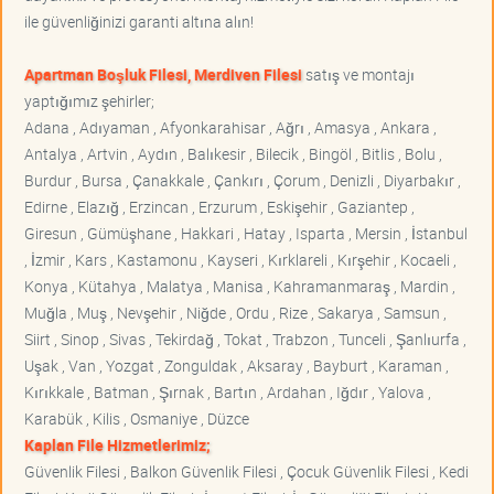
ile güvenliğinizi garanti altına alın!
Apartman Boşluk Filesi, Merdiven Filesi
satış ve montajı
yaptığımız şehirler;
Adana , Adıyaman , Afyonkarahisar , Ağrı , Amasya , Ankara ,
Antalya , Artvin , Aydın , Balıkesir , Bilecik , Bingöl , Bitlis , Bolu ,
Burdur , Bursa , Çanakkale , Çankırı , Çorum , Denizli , Diyarbakır ,
Edirne , Elazığ , Erzincan , Erzurum , Eskişehir , Gaziantep ,
Giresun , Gümüşhane , Hakkari , Hatay , Isparta , Mersin , İstanbul
, İzmir , Kars , Kastamonu , Kayseri , Kırklareli , Kırşehir , Kocaeli ,
Konya , Kütahya , Malatya , Manisa , Kahramanmaraş , Mardin ,
Muğla , Muş , Nevşehir , Niğde , Ordu , Rize , Sakarya , Samsun ,
Siirt , Sinop , Sivas , Tekirdağ , Tokat , Trabzon , Tunceli , Şanlıurfa ,
Uşak , Van , Yozgat , Zonguldak , Aksaray , Bayburt , Karaman ,
Kırıkkale , Batman , Şırnak , Bartın , Ardahan , Iğdır , Yalova ,
Karabük , Kilis , Osmaniye , Düzce
Kaplan File Hizmetlerimiz;
Güvenlik Filesi , Balkon Güvenlik Filesi , Çocuk Güvenlik Filesi , Kedi