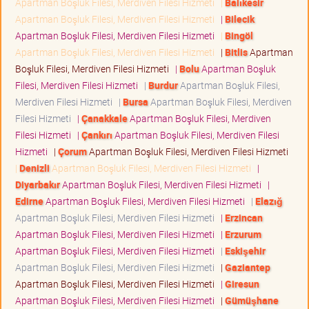
Apartman Boşluk Filesi, Merdiven Filesi Hizmeti
|
Balıkesir
Apartman Boşluk Filesi, Merdiven Filesi Hizmeti
|
Bilecik
Apartman Boşluk Filesi, Merdiven Filesi Hizmeti
|
Bingöl
Apartman Boşluk Filesi, Merdiven Filesi Hizmeti
|
Bitlis
Apartman
Boşluk Filesi, Merdiven Filesi Hizmeti
|
Bolu
Apartman Boşluk
Filesi, Merdiven Filesi Hizmeti
|
Burdur
Apartman Boşluk Filesi,
Merdiven Filesi Hizmeti
|
Bursa
Apartman Boşluk Filesi, Merdiven
Filesi Hizmeti
|
Çanakkale
Apartman Boşluk Filesi, Merdiven
Filesi Hizmeti
|
Çankırı
Apartman Boşluk Filesi, Merdiven Filesi
Hizmeti
|
Çorum
Apartman Boşluk Filesi, Merdiven Filesi Hizmeti
|
Denizli
Apartman Boşluk Filesi, Merdiven Filesi Hizmeti
|
Diyarbakır
Apartman Boşluk Filesi, Merdiven Filesi Hizmeti
|
Edirne
Apartman Boşluk Filesi, Merdiven Filesi Hizmeti
|
Elazığ
Apartman Boşluk Filesi, Merdiven Filesi Hizmeti
|
Erzincan
Apartman Boşluk Filesi, Merdiven Filesi Hizmeti
|
Erzurum
Apartman Boşluk Filesi, Merdiven Filesi Hizmeti
|
Eskişehir
Apartman Boşluk Filesi, Merdiven Filesi Hizmeti
|
Gaziantep
Apartman Boşluk Filesi, Merdiven Filesi Hizmeti
|
Giresun
Apartman Boşluk Filesi, Merdiven Filesi Hizmeti
|
Gümüşhane