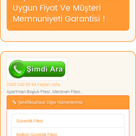
Uygun Fiyat Ve Müşteri
Memnuniyeti Garantisi !
0545 240 09 94 Kaplan Usta
Apartman Boşluk Filesi , Merdiven Filesi ,
Şereflikoçhisar Diğer Hizmetlerimiz
Güvenlik Filesi
Balkon Güvenlik Filesi