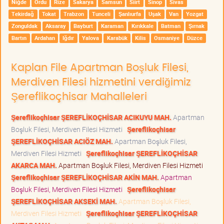
Niğde
Ordu
Rize
Sakarya
Samsun
Siirt
Sinop
Sivas
Tekirdağ
Tokat
Trabzon
Tunceli
Şanlıurfa
Uşak
Van
Yozgat
Zonguldak
Aksaray
Bayburt
Karaman
Kırıkkale
Batman
Şırnak
Bartın
Ardahan
Iğdır
Yalova
Karabük
Kilis
Osmaniye
Düzce
Kaplan File Apartman Boşluk Filesi,
Merdiven Filesi hizmetini verdiğimiz
Şereflikoçhisar Mahalleleri
Şereflikoçhisar ŞEREFLİKOÇHİSAR ACIKUYU MAH.
Apartman
Boşluk Filesi, Merdiven Filesi Hizmeti
Şereflikoçhisar
ŞEREFLİKOÇHİSAR ACIÖZ MAH.
Apartman Boşluk Filesi,
Merdiven Filesi Hizmeti
Şereflikoçhisar ŞEREFLİKOÇHİSAR
AKARCA MAH.
Apartman Boşluk Filesi, Merdiven Filesi Hizmeti
Şereflikoçhisar ŞEREFLİKOÇHİSAR AKİN MAH.
Apartman
Boşluk Filesi, Merdiven Filesi Hizmeti
Şereflikoçhisar
ŞEREFLİKOÇHİSAR AKSEKİ MAH.
Apartman Boşluk Filesi,
Merdiven Filesi Hizmeti
Şereflikoçhisar ŞEREFLİKOÇHİSAR