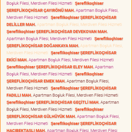
Boşluk Filesi, Merdiven Filesi Hizmeti
Şereflikoçhisar
ŞEREFLİKOÇHİSAR ÇAYIRÖNÜ MAH.
Apartman Boşluk Filesi,
Merdiven Filesi Hizmeti
Şereflikoçhisar ŞEREFLİKOÇHİSAR
DELİLLER MAH.
Apartman Boşluk Filesi, Merdiven Filesi Hizmeti
Şereflikoçhisar ŞEREFLİKOÇHİSAR DEVEKOVAN MAH.
Apartman Boşluk Filesi, Merdiven Filesi Hizmeti
Şereflikoçhisar
ŞEREFLİKOÇHİSAR DOĞANKAYA MAH.
Apartman Boşluk Filesi,
Merdiven Filesi Hizmeti
Şereflikoçhisar ŞEREFLİKOÇHİSAR
EKİCİ MAH.
Apartman Boşluk Filesi, Merdiven Filesi Hizmeti
Şereflikoçhisar ŞEREFLİKOÇHİSAR ELEY MAH.
Apartman
Boşluk Filesi, Merdiven Filesi Hizmeti
Şereflikoçhisar
ŞEREFLİKOÇHİSAR EMEK MAH.
Apartman Boşluk Filesi,
Merdiven Filesi Hizmeti
Şereflikoçhisar ŞEREFLİKOÇHİSAR
FADILLI MAH.
Apartman Boşluk Filesi, Merdiven Filesi Hizmeti
Şereflikoçhisar ŞEREFLİKOÇHİSAR GEÇİTLİ MAH.
Apartman
Boşluk Filesi, Merdiven Filesi Hizmeti
Şereflikoçhisar
ŞEREFLİKOÇHİSAR GÜLHÜYÜK MAH.
Apartman Boşluk Filesi,
Merdiven Filesi Hizmeti
Şereflikoçhisar ŞEREFLİKOÇHİSAR
HACIBEKTAŞLI MAH.
Apartman Boşluk Filesi, Merdiven Filesi