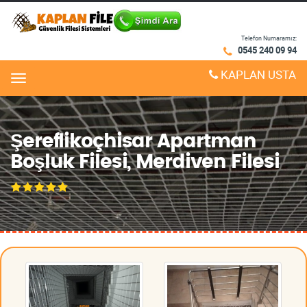
Telefon Numaramız:
0545 240 09 94
KAPLAN USTA
Menu
Şereflikoçhisar Apartman
Boşluk Filesi, Merdiven Filesi