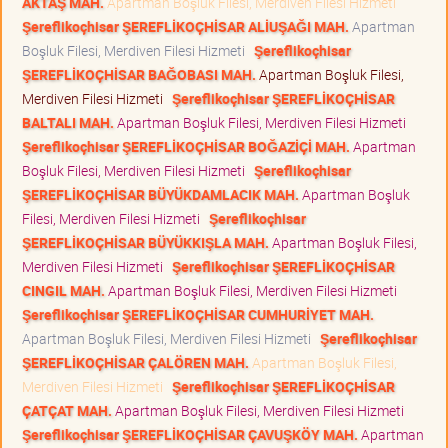
AKTAŞ MAH.
Apartman Boşluk Filesi, Merdiven Filesi Hizmeti
Şereflikoçhisar ŞEREFLİKOÇHİSAR ALİUŞAĞI MAH.
Apartman
Boşluk Filesi, Merdiven Filesi Hizmeti
Şereflikoçhisar
ŞEREFLİKOÇHİSAR BAĞOBASI MAH.
Apartman Boşluk Filesi,
Merdiven Filesi Hizmeti
Şereflikoçhisar ŞEREFLİKOÇHİSAR
BALTALI MAH.
Apartman Boşluk Filesi, Merdiven Filesi Hizmeti
Şereflikoçhisar ŞEREFLİKOÇHİSAR BOĞAZİÇİ MAH.
Apartman
Boşluk Filesi, Merdiven Filesi Hizmeti
Şereflikoçhisar
ŞEREFLİKOÇHİSAR BÜYÜKDAMLACIK MAH.
Apartman Boşluk
Filesi, Merdiven Filesi Hizmeti
Şereflikoçhisar
ŞEREFLİKOÇHİSAR BÜYÜKKIŞLA MAH.
Apartman Boşluk Filesi,
Merdiven Filesi Hizmeti
Şereflikoçhisar ŞEREFLİKOÇHİSAR
CINGIL MAH.
Apartman Boşluk Filesi, Merdiven Filesi Hizmeti
Şereflikoçhisar ŞEREFLİKOÇHİSAR CUMHURİYET MAH.
Apartman Boşluk Filesi, Merdiven Filesi Hizmeti
Şereflikoçhisar
ŞEREFLİKOÇHİSAR ÇALÖREN MAH.
Apartman Boşluk Filesi,
Merdiven Filesi Hizmeti
Şereflikoçhisar ŞEREFLİKOÇHİSAR
ÇATÇAT MAH.
Apartman Boşluk Filesi, Merdiven Filesi Hizmeti
Şereflikoçhisar ŞEREFLİKOÇHİSAR ÇAVUŞKÖY MAH.
Apartman