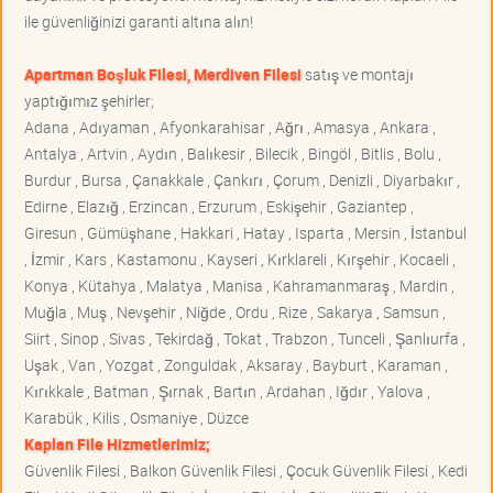
ile güvenliğinizi garanti altına alın!
Apartman Boşluk Filesi, Merdiven Filesi
satış ve montajı
yaptığımız şehirler;
Adana , Adıyaman , Afyonkarahisar , Ağrı , Amasya , Ankara ,
Antalya , Artvin , Aydın , Balıkesir , Bilecik , Bingöl , Bitlis , Bolu ,
Burdur , Bursa , Çanakkale , Çankırı , Çorum , Denizli , Diyarbakır ,
Edirne , Elazığ , Erzincan , Erzurum , Eskişehir , Gaziantep ,
Giresun , Gümüşhane , Hakkari , Hatay , Isparta , Mersin , İstanbul
, İzmir , Kars , Kastamonu , Kayseri , Kırklareli , Kırşehir , Kocaeli ,
Konya , Kütahya , Malatya , Manisa , Kahramanmaraş , Mardin ,
Muğla , Muş , Nevşehir , Niğde , Ordu , Rize , Sakarya , Samsun ,
Siirt , Sinop , Sivas , Tekirdağ , Tokat , Trabzon , Tunceli , Şanlıurfa ,
Uşak , Van , Yozgat , Zonguldak , Aksaray , Bayburt , Karaman ,
Kırıkkale , Batman , Şırnak , Bartın , Ardahan , Iğdır , Yalova ,
Karabük , Kilis , Osmaniye , Düzce
Kaplan File Hizmetlerimiz;
Güvenlik Filesi , Balkon Güvenlik Filesi , Çocuk Güvenlik Filesi , Kedi