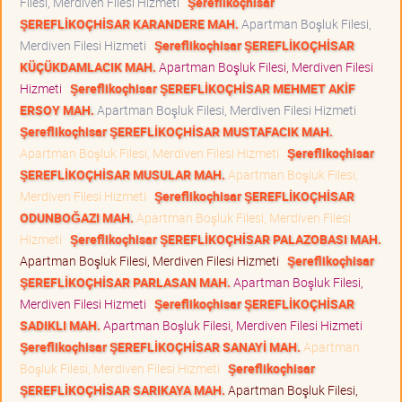
Filesi, Merdiven Filesi Hizmeti
Şereflikoçhisar
ŞEREFLİKOÇHİSAR KARANDERE MAH.
Apartman Boşluk Filesi,
Merdiven Filesi Hizmeti
Şereflikoçhisar ŞEREFLİKOÇHİSAR
KÜÇÜKDAMLACIK MAH.
Apartman Boşluk Filesi, Merdiven Filesi
Hizmeti
Şereflikoçhisar ŞEREFLİKOÇHİSAR MEHMET AKİF
ERSOY MAH.
Apartman Boşluk Filesi, Merdiven Filesi Hizmeti
Şereflikoçhisar ŞEREFLİKOÇHİSAR MUSTAFACIK MAH.
Apartman Boşluk Filesi, Merdiven Filesi Hizmeti
Şereflikoçhisar
ŞEREFLİKOÇHİSAR MUSULAR MAH.
Apartman Boşluk Filesi,
Merdiven Filesi Hizmeti
Şereflikoçhisar ŞEREFLİKOÇHİSAR
ODUNBOĞAZI MAH.
Apartman Boşluk Filesi, Merdiven Filesi
Hizmeti
Şereflikoçhisar ŞEREFLİKOÇHİSAR PALAZOBASI MAH.
Apartman Boşluk Filesi, Merdiven Filesi Hizmeti
Şereflikoçhisar
ŞEREFLİKOÇHİSAR PARLASAN MAH.
Apartman Boşluk Filesi,
Merdiven Filesi Hizmeti
Şereflikoçhisar ŞEREFLİKOÇHİSAR
SADIKLI MAH.
Apartman Boşluk Filesi, Merdiven Filesi Hizmeti
Şereflikoçhisar ŞEREFLİKOÇHİSAR SANAYİ MAH.
Apartman
Boşluk Filesi, Merdiven Filesi Hizmeti
Şereflikoçhisar
ŞEREFLİKOÇHİSAR SARIKAYA MAH.
Apartman Boşluk Filesi,