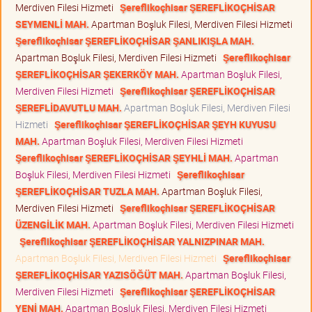
Merdiven Filesi Hizmeti
Şereflikoçhisar ŞEREFLİKOÇHİSAR
SEYMENLİ MAH.
Apartman Boşluk Filesi, Merdiven Filesi Hizmeti
Şereflikoçhisar ŞEREFLİKOÇHİSAR ŞANLIKIŞLA MAH.
Apartman Boşluk Filesi, Merdiven Filesi Hizmeti
Şereflikoçhisar
ŞEREFLİKOÇHİSAR ŞEKERKÖY MAH.
Apartman Boşluk Filesi,
Merdiven Filesi Hizmeti
Şereflikoçhisar ŞEREFLİKOÇHİSAR
ŞEREFLİDAVUTLU MAH.
Apartman Boşluk Filesi, Merdiven Filesi
Hizmeti
Şereflikoçhisar ŞEREFLİKOÇHİSAR ŞEYH KUYUSU
MAH.
Apartman Boşluk Filesi, Merdiven Filesi Hizmeti
Şereflikoçhisar ŞEREFLİKOÇHİSAR ŞEYHLİ MAH.
Apartman
Boşluk Filesi, Merdiven Filesi Hizmeti
Şereflikoçhisar
ŞEREFLİKOÇHİSAR TUZLA MAH.
Apartman Boşluk Filesi,
Merdiven Filesi Hizmeti
Şereflikoçhisar ŞEREFLİKOÇHİSAR
ÜZENGİLİK MAH.
Apartman Boşluk Filesi, Merdiven Filesi Hizmeti
Şereflikoçhisar ŞEREFLİKOÇHİSAR YALNIZPINAR MAH.
Apartman Boşluk Filesi, Merdiven Filesi Hizmeti
Şereflikoçhisar
ŞEREFLİKOÇHİSAR YAZISÖĞÜT MAH.
Apartman Boşluk Filesi,
Merdiven Filesi Hizmeti
Şereflikoçhisar ŞEREFLİKOÇHİSAR
YENİ MAH.
Apartman Boşluk Filesi, Merdiven Filesi Hizmeti