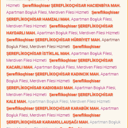
Hizmeti
Şereflikoçhisar ŞEREFLİKOÇHİSAR HACIENBİYA MAH.
Apartman Boşluk Filesi, Merdiven Filesi Hizmeti
Şereflikoçhisar
ŞEREFLİKOÇHİSAR HAMZALI MAH.
Apartman Boşluk Filesi,
Merdiven Filesi Hizmeti
Şereflikoçhisar ŞEREFLİKOÇHİSAR
HAYDARLI MAH.
Apartman Boşluk Filesi, Merdiven Filesi Hizmeti
Şereflikoçhisar ŞEREFLİKOÇHİSAR HÜRRİYET MAH.
Apartman
Boşluk Filesi, Merdiven Filesi Hizmeti
Şereflikoçhisar
ŞEREFLİKOÇHİSAR İSTİKLAL MAH.
Apartman Boşluk Filesi,
Merdiven Filesi Hizmeti
Şereflikoçhisar ŞEREFLİKOÇHİSAR
KACARLI MAH.
Apartman Boşluk Filesi, Merdiven Filesi Hizmeti
Şereflikoçhisar ŞEREFLİKOÇHİSAR KADINCIK MAH.
Apartman
Boşluk Filesi, Merdiven Filesi Hizmeti
Şereflikoçhisar
ŞEREFLİKOÇHİSAR KADIOBASI MAH.
Apartman Boşluk Filesi,
Merdiven Filesi Hizmeti
Şereflikoçhisar ŞEREFLİKOÇHİSAR
KALE MAH.
Apartman Boşluk Filesi, Merdiven Filesi Hizmeti
Şereflikoçhisar ŞEREFLİKOÇHİSAR KARABÜK MAH.
Apartman
Boşluk Filesi, Merdiven Filesi Hizmeti
Şereflikoçhisar
ŞEREFLİKOÇHİSAR KARAMOLLAUŞAĞI MAH.
Apartman Boşluk