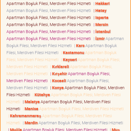
Apartman Boşluk Filesi, Merdiven Filesi Hizmeti
|
Hakkari
Apartman Boşluk Filesi, Merdiven Filesi Hizmeti
|
Hatay
Apartman Boşluk Filesi, Merdiven Filesi Hizmeti
|
Isparta
Apartman Boşluk Filesi, Merdiven Filesi Hizmeti
|
Mersin
Apartman Boşluk Filesi, Merdiven Filesi Hizmeti
|
İstanbul
Apartman Boşluk Filesi, Merdiven Filesi Hizmeti
|
İzmir
Apartman
Boşluk Filesi, Merdiven Filesi Hizmeti
|
Kars
Apartman Boşluk
Filesi, Merdiven Filesi Hizmeti
|
Kastamonu
Apartman Boşluk
Filesi, Merdiven Filesi Hizmeti
|
Kayseri
Apartman Boşluk Filesi,
Merdiven Filesi Hizmeti
|
Kırklareli
Apartman Boşluk Filesi,
Merdiven Filesi Hizmeti
|
Kırşehir
Apartman Boşluk Filesi,
Merdiven Filesi Hizmeti
|
Kocaeli
Apartman Boşluk Filesi,
Merdiven Filesi Hizmeti
|
Konya
Apartman Boşluk Filesi, Merdiven
Filesi Hizmeti
|
Kütahya
Apartman Boşluk Filesi, Merdiven Filesi
Hizmeti
|
Malatya
Apartman Boşluk Filesi, Merdiven Filesi
Hizmeti
|
Manisa
Apartman Boşluk Filesi, Merdiven Filesi Hizmeti
|
Kahramanmaraş
Apartman Boşluk Filesi, Merdiven Filesi
Hizmeti
|
Mardin
Apartman Boşluk Filesi, Merdiven Filesi Hizmeti
|
Muğla
Apartman Boşluk Filesi, Merdiven Filesi Hizmeti
|
Muş