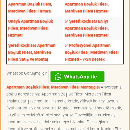
Apartman Boşluk Filesi,
Apartman Boşluk Filesi,
Merdiven Filesi Firması
Merdiven Filesi Hizmeti
Onaylı Apartman Boşluk
✅ Şereflikoçhisar En İyi
Filesi, Merdiven Filesi
Apartman Boşluk Filesi,
Hizmeti
Merdiven Filesi Hizmeti
Şereflikoçhisar Apartman
✅ Profesyonel Apartman
Boşluk Filesi, Merdiven
Boşluk Filesi, Merdiven Filesi
Filesi Satış ve Montaj
Hizmeti - 7/24 Destek
Whatapp Görüşme için
Apartman Boşluk Filesi, Merdiven Filesi Montajçısı
Arıyorsanız,
doğru adrestesiniz! Apartman Boşluk Filesi, Merdiven Filesi
imalatı, satışı ve montajı hizmetlerimizle, yüksek kaliteyi uygun
fiyat garantisiyle sunuyoruz. Müşteri memnuniyeti önceliğimizdir,
bu yüzden en iyi çözümleri sağlıyoruz. Güvenliğinizi ertelemeyin,
hayatınız ve sevdikleriniz çok değerli. Kaplan File, sağlam,
dayanıklı ve profesyonel montaj hizmetiyle sizi korur. Kaplan File