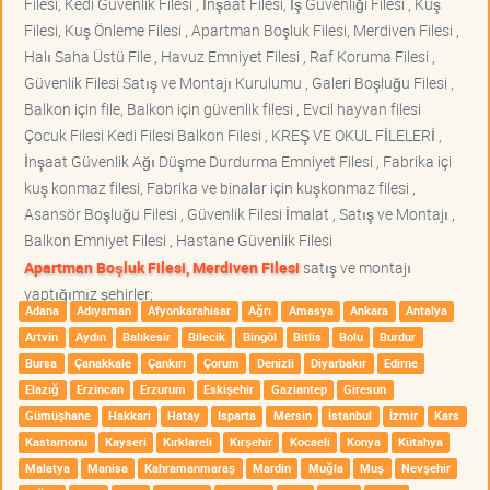
Filesi, Kedi Güvenlik Filesi , İnşaat Filesi, İş Güvenliği Filesi , Kuş
Filesi, Kuş Önleme Filesi , Apartman Boşluk Filesi, Merdiven Filesi ,
Halı Saha Üstü File , Havuz Emniyet Filesi , Raf Koruma Filesi ,
Güvenlik Filesi Satış ve Montajı Kurulumu , Galeri Boşluğu Filesi ,
Balkon için file, Balkon için güvenlik filesi , Evcil hayvan filesi
Çocuk Filesi Kedi Filesi Balkon Filesi , KREŞ VE OKUL FİLELERİ ,
İnşaat Güvenlik Ağı Düşme Durdurma Emniyet Filesi , Fabrika içi
kuş konmaz filesi, Fabrika ve binalar için kuşkonmaz filesi ,
Asansör Boşluğu Filesi , Güvenlik Filesi İmalat , Satış ve Montajı ,
Balkon Emniyet Filesi , Hastane Güvenlik Filesi
Apartman Boşluk Filesi, Merdiven Filesi
satış ve montajı
yaptığımız şehirler;
Adana
Adıyaman
Afyonkarahisar
Ağrı
Amasya
Ankara
Antalya
Artvin
Aydın
Balıkesir
Bilecik
Bingöl
Bitlis
Bolu
Burdur
Bursa
Çanakkale
Çankırı
Çorum
Denizli
Diyarbakır
Edirne
Elazığ
Erzincan
Erzurum
Eskişehir
Gaziantep
Giresun
Gümüşhane
Hakkari
Hatay
Isparta
Mersin
İstanbul
İzmir
Kars
Kastamonu
Kayseri
Kırklareli
Kırşehir
Kocaeli
Konya
Kütahya
Malatya
Manisa
Kahramanmaraş
Mardin
Muğla
Muş
Nevşehir