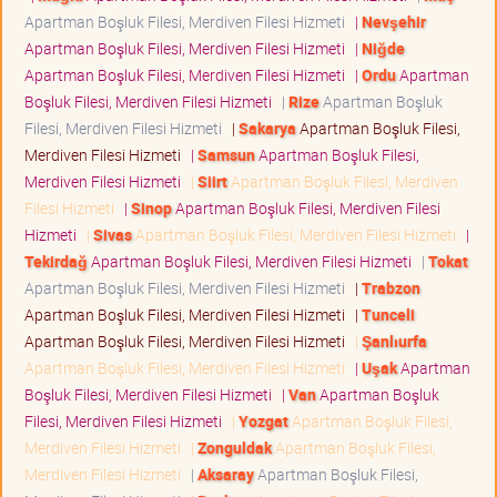
Apartman Boşluk Filesi, Merdiven Filesi Hizmeti
|
Nevşehir
Apartman Boşluk Filesi, Merdiven Filesi Hizmeti
|
Niğde
Apartman Boşluk Filesi, Merdiven Filesi Hizmeti
|
Ordu
Apartman
Boşluk Filesi, Merdiven Filesi Hizmeti
|
Rize
Apartman Boşluk
Filesi, Merdiven Filesi Hizmeti
|
Sakarya
Apartman Boşluk Filesi,
Merdiven Filesi Hizmeti
|
Samsun
Apartman Boşluk Filesi,
Merdiven Filesi Hizmeti
|
Siirt
Apartman Boşluk Filesi, Merdiven
Filesi Hizmeti
|
Sinop
Apartman Boşluk Filesi, Merdiven Filesi
Hizmeti
|
Sivas
Apartman Boşluk Filesi, Merdiven Filesi Hizmeti
|
Tekirdağ
Apartman Boşluk Filesi, Merdiven Filesi Hizmeti
|
Tokat
Apartman Boşluk Filesi, Merdiven Filesi Hizmeti
|
Trabzon
Apartman Boşluk Filesi, Merdiven Filesi Hizmeti
|
Tunceli
Apartman Boşluk Filesi, Merdiven Filesi Hizmeti
|
Şanlıurfa
Apartman Boşluk Filesi, Merdiven Filesi Hizmeti
|
Uşak
Apartman
Boşluk Filesi, Merdiven Filesi Hizmeti
|
Van
Apartman Boşluk
Filesi, Merdiven Filesi Hizmeti
|
Yozgat
Apartman Boşluk Filesi,
Merdiven Filesi Hizmeti
|
Zonguldak
Apartman Boşluk Filesi,
Merdiven Filesi Hizmeti
|
Aksaray
Apartman Boşluk Filesi,