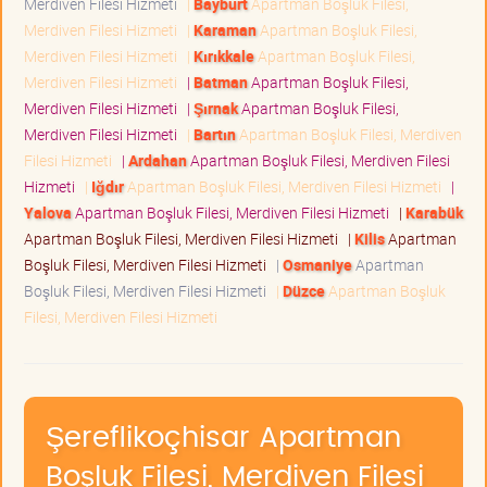
Merdiven Filesi Hizmeti
|
Bayburt
Apartman Boşluk Filesi,
Merdiven Filesi Hizmeti
|
Karaman
Apartman Boşluk Filesi,
Merdiven Filesi Hizmeti
|
Kırıkkale
Apartman Boşluk Filesi,
Merdiven Filesi Hizmeti
|
Batman
Apartman Boşluk Filesi,
Merdiven Filesi Hizmeti
|
Şırnak
Apartman Boşluk Filesi,
Merdiven Filesi Hizmeti
|
Bartın
Apartman Boşluk Filesi, Merdiven
Filesi Hizmeti
|
Ardahan
Apartman Boşluk Filesi, Merdiven Filesi
Hizmeti
|
Iğdır
Apartman Boşluk Filesi, Merdiven Filesi Hizmeti
|
Yalova
Apartman Boşluk Filesi, Merdiven Filesi Hizmeti
|
Karabük
Apartman Boşluk Filesi, Merdiven Filesi Hizmeti
|
Kilis
Apartman
Boşluk Filesi, Merdiven Filesi Hizmeti
|
Osmaniye
Apartman
Boşluk Filesi, Merdiven Filesi Hizmeti
|
Düzce
Apartman Boşluk
Filesi, Merdiven Filesi Hizmeti
Şereflikoçhisar Apartman
Boşluk Filesi, Merdiven Filesi