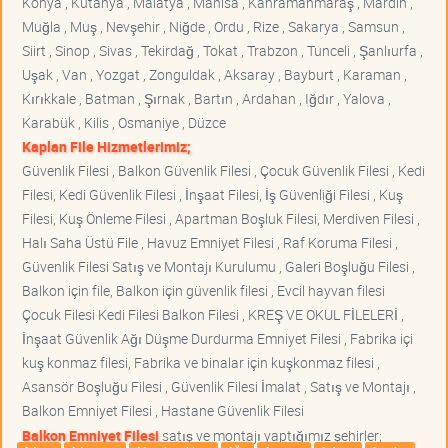
Konya , Kütahya , Malatya , Manisa , Kahramanmaraş , Mardin ,
Muğla , Muş , Nevşehir , Niğde , Ordu , Rize , Sakarya , Samsun ,
Siirt , Sinop , Sivas , Tekirdağ , Tokat , Trabzon , Tunceli , Şanlıurfa ,
Uşak , Van , Yozgat , Zonguldak , Aksaray , Bayburt , Karaman ,
Kırıkkale , Batman , Şırnak , Bartın , Ardahan , Iğdır , Yalova ,
Karabük , Kilis , Osmaniye , Düzce
Kaplan File Hizmetlerimiz;
Güvenlik Filesi , Balkon Güvenlik Filesi , Çocuk Güvenlik Filesi , Kedi
Filesi, Kedi Güvenlik Filesi , İnşaat Filesi, İş Güvenliği Filesi , Kuş
Filesi, Kuş Önleme Filesi , Apartman Boşluk Filesi, Merdiven Filesi ,
Halı Saha Üstü File , Havuz Emniyet Filesi , Raf Koruma Filesi ,
Güvenlik Filesi Satış ve Montajı Kurulumu , Galeri Boşluğu Filesi ,
Balkon için file, Balkon için güvenlik filesi , Evcil hayvan filesi
Çocuk Filesi Kedi Filesi Balkon Filesi , KREŞ VE OKUL FİLELERİ ,
İnşaat Güvenlik Ağı Düşme Durdurma Emniyet Filesi , Fabrika içi
kuş konmaz filesi, Fabrika ve binalar için kuşkonmaz filesi ,
Asansör Boşluğu Filesi , Güvenlik Filesi İmalat , Satış ve Montajı ,
Balkon Emniyet Filesi , Hastane Güvenlik Filesi
Balkon Emniyet Filesi
satış ve montajı yaptığımız şehirler;