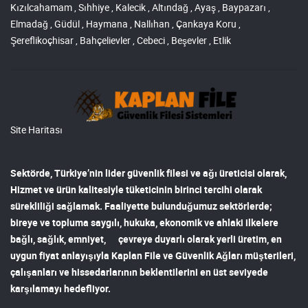
Kızılcahamam , Sıhhiye , Kalecik , Altındağ , Ayaş , Baypazarı ,
Elmadağ , Güdül , Haymana , Nallıhan , Çankaya Koru ,
Şereflikoçhisar , Bahçelievler , Cebeci , Beşevler , Etlik
Site Haritası
Sektörde, Türkiye’nin lider
güvenlik filesi ve ağı
üreticisi olarak,
Hizmet ve ürün kalitesiyle tüketicinin birinci tercihi olarak
sürekliliği sağlamak. Faaliyette bulunduğumuz sektörlerde;
bireye ve topluma saygılı, hukuka, ekonomik ve ahlaki ilkelere
bağlı, sağlık, emniyet, çevreye duyarlı olarak yerli üretim, en
uygun fiyat anlayışıyla
Kaplan File ve Güvenlik Ağları
müşterileri,
çalışanları ve hissedarlarının beklentilerini en üst seviyede
karşılamayı hedefliyor.