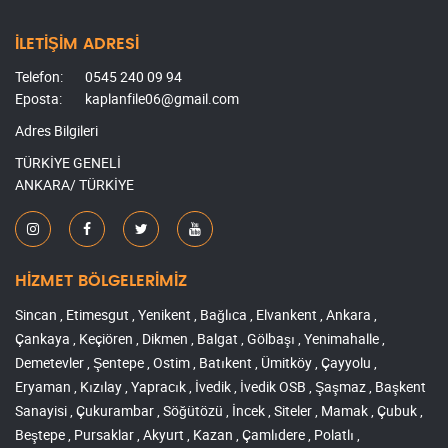
İLETİŞİM ADRESİ
Telefon:
0545 240 09 94
Eposta:
kaplanfile06@gmail.com
Adres Bilgileri
TÜRKİYE GENELİ
ANKARA/ TÜRKİYE
HİZMET BÖLGELERİMİZ
Sincan , Etimesgut , Yenikent , Bağlıca , Elvankent , Ankara ,
Çankaya , Keçiören , Dikmen , Balgat , Gölbaşı , Yenimahalle ,
Demetevler , Şentepe , Ostim , Batıkent , Ümitköy , Çayyolu ,
Eryaman , Kızılay , Yapracık , İvedik , İvedik OSB , Şaşmaz , Başkent
Sanayisi , Çukurambar , Söğütözü , İncek , Siteler , Mamak , Çubuk ,
Beştepe , Pursaklar , Akyurt , Kazan , Çamlıdere , Polatlı ,