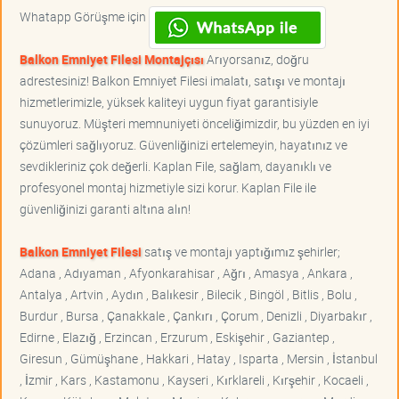
Whatapp Görüşme için
Balkon Emniyet Filesi Montajçısı
Arıyorsanız, doğru
adrestesiniz! Balkon Emniyet Filesi imalatı, satışı ve montajı
hizmetlerimizle, yüksek kaliteyi uygun fiyat garantisiyle
sunuyoruz. Müşteri memnuniyeti önceliğimizdir, bu yüzden en iyi
çözümleri sağlıyoruz. Güvenliğinizi ertelemeyin, hayatınız ve
sevdikleriniz çok değerli. Kaplan File, sağlam, dayanıklı ve
profesyonel montaj hizmetiyle sizi korur. Kaplan File ile
güvenliğinizi garanti altına alın!
Balkon Emniyet Filesi
satış ve montajı yaptığımız şehirler;
Adana , Adıyaman , Afyonkarahisar , Ağrı , Amasya , Ankara ,
Antalya , Artvin , Aydın , Balıkesir , Bilecik , Bingöl , Bitlis , Bolu ,
Burdur , Bursa , Çanakkale , Çankırı , Çorum , Denizli , Diyarbakır ,
Edirne , Elazığ , Erzincan , Erzurum , Eskişehir , Gaziantep ,
Giresun , Gümüşhane , Hakkari , Hatay , Isparta , Mersin , İstanbul
, İzmir , Kars , Kastamonu , Kayseri , Kırklareli , Kırşehir , Kocaeli ,