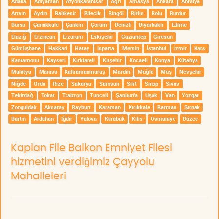
Adana
Adıyaman
Afyonkarahisar
Ağrı
Amasya
Ankara
Antalya
Artvin
Aydın
Balıkesir
Bilecik
Bingöl
Bitlis
Bolu
Burdur
Bursa
Çanakkale
Çankırı
Çorum
Denizli
Diyarbakır
Edirne
Elazığ
Erzincan
Erzurum
Eskişehir
Gaziantep
Giresun
Gümüşhane
Hakkari
Hatay
Isparta
Mersin
İstanbul
İzmir
Kars
Kastamonu
Kayseri
Kırklareli
Kırşehir
Kocaeli
Konya
Kütahya
Malatya
Manisa
Kahramanmaraş
Mardin
Muğla
Muş
Nevşehir
Niğde
Ordu
Rize
Sakarya
Samsun
Siirt
Sinop
Sivas
Tekirdağ
Tokat
Trabzon
Tunceli
Şanlıurfa
Uşak
Van
Yozgat
Zonguldak
Aksaray
Bayburt
Karaman
Kırıkkale
Batman
Şırnak
Bartın
Ardahan
Iğdır
Yalova
Karabük
Kilis
Osmaniye
Düzce
Kaplan File Balkon Emniyet Filesi
hizmetini verdiğimiz Çayyolu
Mahalleleri