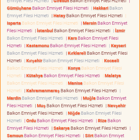
Emniyet Filesi Hizmeti
|
Giresun
Balkon Emniyet Filesi Hizmeti
|
Gümüşhane
Balkon Emniyet Filesi Hizmeti
|
Hakkari
Balkon
Emniyet Filesi Hizmeti
|
Hatay
Balkon Emniyet Filesi Hizmeti
|
Isparta
Balkon Emniyet Filesi Hizmeti
|
Mersin
Balkon Emniyet
Filesi Hizmeti
|
İstanbul
Balkon Emniyet Filesi Hizmeti
|
İzmir
Balkon Emniyet Filesi Hizmeti
|
Kars
Balkon Emniyet Filesi
Hizmeti
|
Kastamonu
Balkon Emniyet Filesi Hizmeti
|
Kayseri
Balkon Emniyet Filesi Hizmeti
|
Kırklareli
Balkon Emniyet Filesi
Hizmeti
|
Kırşehir
Balkon Emniyet Filesi Hizmeti
|
Kocaeli
Balkon Emniyet Filesi Hizmeti
|
Konya
Balkon Emniyet Filesi
Hizmeti
|
Kütahya
Balkon Emniyet Filesi Hizmeti
|
Malatya
Balkon Emniyet Filesi Hizmeti
|
Manisa
Balkon Emniyet Filesi
Hizmeti
|
Kahramanmaraş
Balkon Emniyet Filesi Hizmeti
|
Mardin
Balkon Emniyet Filesi Hizmeti
|
Muğla
Balkon Emniyet
Filesi Hizmeti
|
Muş
Balkon Emniyet Filesi Hizmeti
|
Nevşehir
Balkon Emniyet Filesi Hizmeti
|
Niğde
Balkon Emniyet Filesi
Hizmeti
|
Ordu
Balkon Emniyet Filesi Hizmeti
|
Rize
Balkon
Emniyet Filesi Hizmeti
|
Sakarya
Balkon Emniyet Filesi Hizmeti
|
Samsun
Balkon Emniyet Filesi Hizmeti
|
Siirt
Balkon Emniyet