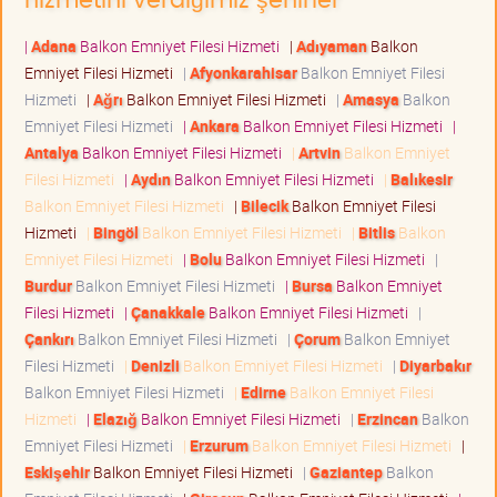
hizmetini verdiğimiz şehirler
|
Adana
Balkon Emniyet Filesi Hizmeti
|
Adıyaman
Balkon
Emniyet Filesi Hizmeti
|
Afyonkarahisar
Balkon Emniyet Filesi
Hizmeti
|
Ağrı
Balkon Emniyet Filesi Hizmeti
|
Amasya
Balkon
Emniyet Filesi Hizmeti
|
Ankara
Balkon Emniyet Filesi Hizmeti
|
Antalya
Balkon Emniyet Filesi Hizmeti
|
Artvin
Balkon Emniyet
Filesi Hizmeti
|
Aydın
Balkon Emniyet Filesi Hizmeti
|
Balıkesir
Balkon Emniyet Filesi Hizmeti
|
Bilecik
Balkon Emniyet Filesi
Hizmeti
|
Bingöl
Balkon Emniyet Filesi Hizmeti
|
Bitlis
Balkon
Emniyet Filesi Hizmeti
|
Bolu
Balkon Emniyet Filesi Hizmeti
|
Burdur
Balkon Emniyet Filesi Hizmeti
|
Bursa
Balkon Emniyet
Filesi Hizmeti
|
Çanakkale
Balkon Emniyet Filesi Hizmeti
|
Çankırı
Balkon Emniyet Filesi Hizmeti
|
Çorum
Balkon Emniyet
Filesi Hizmeti
|
Denizli
Balkon Emniyet Filesi Hizmeti
|
Diyarbakır
Balkon Emniyet Filesi Hizmeti
|
Edirne
Balkon Emniyet Filesi
Hizmeti
|
Elazığ
Balkon Emniyet Filesi Hizmeti
|
Erzincan
Balkon
Emniyet Filesi Hizmeti
|
Erzurum
Balkon Emniyet Filesi Hizmeti
|
Eskişehir
Balkon Emniyet Filesi Hizmeti
|
Gaziantep
Balkon