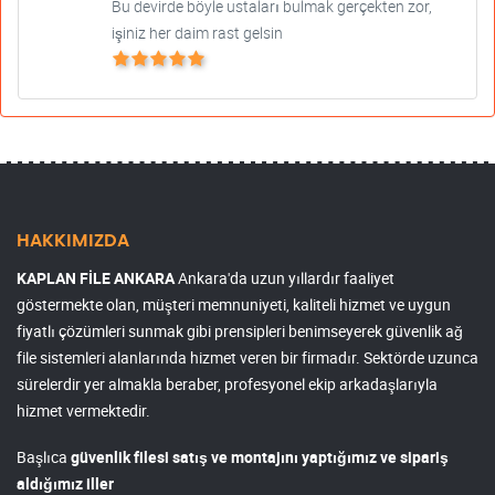
Bu devirde böyle ustaları bulmak gerçekten zor,
işiniz her daim rast gelsin
HAKKIMIZDA
KAPLAN FİLE ANKARA
Ankara'da uzun yıllardır faaliyet
göstermekte olan, müşteri memnuniyeti, kaliteli hizmet ve uygun
fiyatlı çözümleri sunmak gibi prensipleri benimseyerek güvenlik ağ
file sistemleri alanlarında hizmet veren bir firmadır. Sektörde uzunca
sürelerdir yer almakla beraber, profesyonel ekip arkadaşlarıyla
hizmet vermektedir.
Başlıca
güvenlik filesi satış ve montajını yaptığımız ve sipariş
aldığımız iller