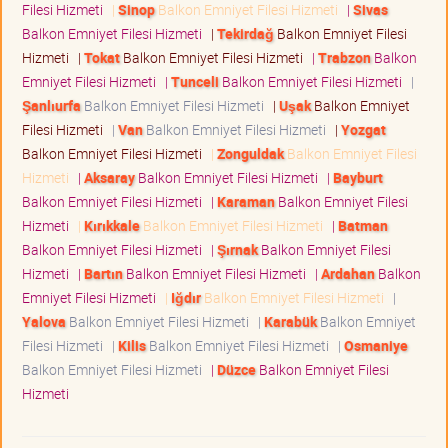
Filesi Hizmeti
|
Sinop
Balkon Emniyet Filesi Hizmeti
|
Sivas
Balkon Emniyet Filesi Hizmeti
|
Tekirdağ
Balkon Emniyet Filesi
Hizmeti
|
Tokat
Balkon Emniyet Filesi Hizmeti
|
Trabzon
Balkon
Emniyet Filesi Hizmeti
|
Tunceli
Balkon Emniyet Filesi Hizmeti
|
Şanlıurfa
Balkon Emniyet Filesi Hizmeti
|
Uşak
Balkon Emniyet
Filesi Hizmeti
|
Van
Balkon Emniyet Filesi Hizmeti
|
Yozgat
Balkon Emniyet Filesi Hizmeti
|
Zonguldak
Balkon Emniyet Filesi
Hizmeti
|
Aksaray
Balkon Emniyet Filesi Hizmeti
|
Bayburt
Balkon Emniyet Filesi Hizmeti
|
Karaman
Balkon Emniyet Filesi
Hizmeti
|
Kırıkkale
Balkon Emniyet Filesi Hizmeti
|
Batman
Balkon Emniyet Filesi Hizmeti
|
Şırnak
Balkon Emniyet Filesi
Hizmeti
|
Bartın
Balkon Emniyet Filesi Hizmeti
|
Ardahan
Balkon
Emniyet Filesi Hizmeti
|
Iğdır
Balkon Emniyet Filesi Hizmeti
|
Yalova
Balkon Emniyet Filesi Hizmeti
|
Karabük
Balkon Emniyet
Filesi Hizmeti
|
Kilis
Balkon Emniyet Filesi Hizmeti
|
Osmaniye
Balkon Emniyet Filesi Hizmeti
|
Düzce
Balkon Emniyet Filesi
Hizmeti