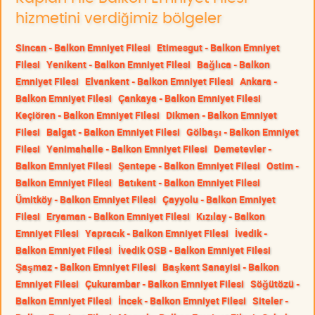
hizmetini verdiğimiz bölgeler
Sincan - Balkon Emniyet Filesi
Etimesgut - Balkon Emniyet
Filesi
Yenikent - Balkon Emniyet Filesi
Bağlıca - Balkon
Emniyet Filesi
Elvankent - Balkon Emniyet Filesi
Ankara -
Balkon Emniyet Filesi
Çankaya - Balkon Emniyet Filesi
Keçiören - Balkon Emniyet Filesi
Dikmen - Balkon Emniyet
Filesi
Balgat - Balkon Emniyet Filesi
Gölbaşı - Balkon Emniyet
Filesi
Yenimahalle - Balkon Emniyet Filesi
Demetevler -
Balkon Emniyet Filesi
Şentepe - Balkon Emniyet Filesi
Ostim -
Balkon Emniyet Filesi
Batıkent - Balkon Emniyet Filesi
Ümitköy - Balkon Emniyet Filesi
Çayyolu - Balkon Emniyet
Filesi
Eryaman - Balkon Emniyet Filesi
Kızılay - Balkon
Emniyet Filesi
Yapracık - Balkon Emniyet Filesi
İvedik -
Balkon Emniyet Filesi
İvedik OSB - Balkon Emniyet Filesi
Şaşmaz - Balkon Emniyet Filesi
Başkent Sanayisi - Balkon
Emniyet Filesi
Çukurambar - Balkon Emniyet Filesi
Söğütözü -
Balkon Emniyet Filesi
İncek - Balkon Emniyet Filesi
Siteler -