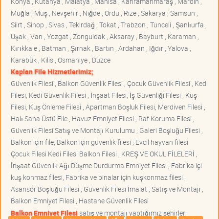
Konya , Kütahya , Malatya , Manisa , Kahramanmaraş , Mardin ,
Muğla , Muş , Nevşehir , Niğde , Ordu , Rize , Sakarya , Samsun ,
Siirt , Sinop , Sivas , Tekirdağ , Tokat , Trabzon , Tunceli , Şanlıurfa ,
Uşak , Van , Yozgat , Zonguldak , Aksaray , Bayburt , Karaman ,
Kırıkkale , Batman , Şırnak , Bartın , Ardahan , Iğdır , Yalova ,
Karabük , Kilis , Osmaniye , Düzce
Kaplan File Hizmetlerimiz;
Güvenlik Filesi , Balkon Güvenlik Filesi , Çocuk Güvenlik Filesi , Kedi
Filesi, Kedi Güvenlik Filesi , İnşaat Filesi, İş Güvenliği Filesi , Kuş
Filesi, Kuş Önleme Filesi , Apartman Boşluk Filesi, Merdiven Filesi ,
Halı Saha Üstü File , Havuz Emniyet Filesi , Raf Koruma Filesi ,
Güvenlik Filesi Satış ve Montajı Kurulumu , Galeri Boşluğu Filesi ,
Balkon için file, Balkon için güvenlik filesi , Evcil hayvan filesi
Çocuk Filesi Kedi Filesi Balkon Filesi , KREŞ VE OKUL FİLELERİ ,
İnşaat Güvenlik Ağı Düşme Durdurma Emniyet Filesi , Fabrika içi
kuş konmaz filesi, Fabrika ve binalar için kuşkonmaz filesi ,
Asansör Boşluğu Filesi , Güvenlik Filesi İmalat , Satış ve Montajı ,
Balkon Emniyet Filesi , Hastane Güvenlik Filesi
Balkon Emniyet Filesi
satış ve montajı yaptığımız şehirler;