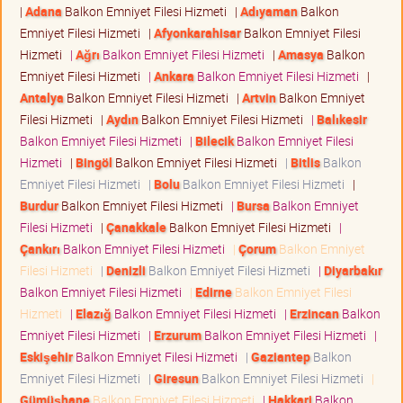
|
Adana
Balkon Emniyet Filesi Hizmeti
|
Adıyaman
Balkon
Emniyet Filesi Hizmeti
|
Afyonkarahisar
Balkon Emniyet Filesi
Hizmeti
|
Ağrı
Balkon Emniyet Filesi Hizmeti
|
Amasya
Balkon
Emniyet Filesi Hizmeti
|
Ankara
Balkon Emniyet Filesi Hizmeti
|
Antalya
Balkon Emniyet Filesi Hizmeti
|
Artvin
Balkon Emniyet
Filesi Hizmeti
|
Aydın
Balkon Emniyet Filesi Hizmeti
|
Balıkesir
Balkon Emniyet Filesi Hizmeti
|
Bilecik
Balkon Emniyet Filesi
Hizmeti
|
Bingöl
Balkon Emniyet Filesi Hizmeti
|
Bitlis
Balkon
Emniyet Filesi Hizmeti
|
Bolu
Balkon Emniyet Filesi Hizmeti
|
Burdur
Balkon Emniyet Filesi Hizmeti
|
Bursa
Balkon Emniyet
Filesi Hizmeti
|
Çanakkale
Balkon Emniyet Filesi Hizmeti
|
Çankırı
Balkon Emniyet Filesi Hizmeti
|
Çorum
Balkon Emniyet
Filesi Hizmeti
|
Denizli
Balkon Emniyet Filesi Hizmeti
|
Diyarbakır
Balkon Emniyet Filesi Hizmeti
|
Edirne
Balkon Emniyet Filesi
Hizmeti
|
Elazığ
Balkon Emniyet Filesi Hizmeti
|
Erzincan
Balkon
Emniyet Filesi Hizmeti
|
Erzurum
Balkon Emniyet Filesi Hizmeti
|
Eskişehir
Balkon Emniyet Filesi Hizmeti
|
Gaziantep
Balkon
Emniyet Filesi Hizmeti
|
Giresun
Balkon Emniyet Filesi Hizmeti
|
Gümüşhane
Balkon Emniyet Filesi Hizmeti
|
Hakkari
Balkon