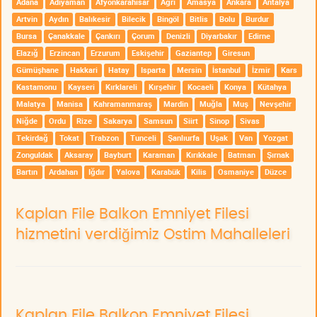
Adana
Adıyaman
Afyonkarahisar
Ağrı
Amasya
Ankara
Antalya
Artvin
Aydın
Balıkesir
Bilecik
Bingöl
Bitlis
Bolu
Burdur
Bursa
Çanakkale
Çankırı
Çorum
Denizli
Diyarbakır
Edirne
Elazığ
Erzincan
Erzurum
Eskişehir
Gaziantep
Giresun
Gümüşhane
Hakkari
Hatay
Isparta
Mersin
İstanbul
İzmir
Kars
Kastamonu
Kayseri
Kırklareli
Kırşehir
Kocaeli
Konya
Kütahya
Malatya
Manisa
Kahramanmaraş
Mardin
Muğla
Muş
Nevşehir
Niğde
Ordu
Rize
Sakarya
Samsun
Siirt
Sinop
Sivas
Tekirdağ
Tokat
Trabzon
Tunceli
Şanlıurfa
Uşak
Van
Yozgat
Zonguldak
Aksaray
Bayburt
Karaman
Kırıkkale
Batman
Şırnak
Bartın
Ardahan
Iğdır
Yalova
Karabük
Kilis
Osmaniye
Düzce
Kaplan File Balkon Emniyet Filesi
hizmetini verdiğimiz Ostim Mahalleleri
Kaplan File Balkon Emniyet Filesi