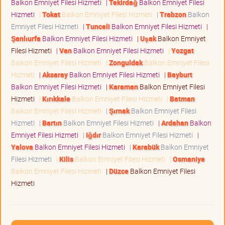
Balkon Emniyet Filesi Hizmeti
|
Tekirdağ
Balkon Emniyet Filesi
Hizmeti
|
Tokat
Balkon Emniyet Filesi Hizmeti
|
Trabzon
Balkon
Emniyet Filesi Hizmeti
|
Tunceli
Balkon Emniyet Filesi Hizmeti
|
Şanlıurfa
Balkon Emniyet Filesi Hizmeti
|
Uşak
Balkon Emniyet
Filesi Hizmeti
|
Van
Balkon Emniyet Filesi Hizmeti
|
Yozgat
Balkon Emniyet Filesi Hizmeti
|
Zonguldak
Balkon Emniyet Filesi
Hizmeti
|
Aksaray
Balkon Emniyet Filesi Hizmeti
|
Bayburt
Balkon Emniyet Filesi Hizmeti
|
Karaman
Balkon Emniyet Filesi
Hizmeti
|
Kırıkkale
Balkon Emniyet Filesi Hizmeti
|
Batman
Balkon Emniyet Filesi Hizmeti
|
Şırnak
Balkon Emniyet Filesi
Hizmeti
|
Bartın
Balkon Emniyet Filesi Hizmeti
|
Ardahan
Balkon
Emniyet Filesi Hizmeti
|
Iğdır
Balkon Emniyet Filesi Hizmeti
|
Yalova
Balkon Emniyet Filesi Hizmeti
|
Karabük
Balkon Emniyet
Filesi Hizmeti
|
Kilis
Balkon Emniyet Filesi Hizmeti
|
Osmaniye
Balkon Emniyet Filesi Hizmeti
|
Düzce
Balkon Emniyet Filesi
Hizmeti