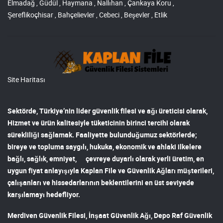
Elmadağ , Güdül , Haymana , Nallıhan , Çankaya Koru ,
Şereflikoçhisar , Bahçelievler , Cebeci , Beşevler , Etlik
Site Haritası
Sektörde, Türkiye’nin lider
güvenlik filesi ve ağı
üreticisi olarak,
Hizmet ve ürün kalitesiyle tüketicinin birinci tercihi olarak
sürekliliği sağlamak. Faaliyette bulunduğumuz sektörlerde;
bireye ve topluma saygılı, hukuka, ekonomik ve ahlaki ilkelere
bağlı, sağlık, emniyet, çevreye duyarlı olarak yerli üretim, en
uygun fiyat anlayışıyla
Kaplan File ve Güvenlik Ağları
müşterileri,
çalışanları ve hissedarlarının beklentilerini en üst seviyede
karşılamayı hedefliyor.
Merdiven Güvenlik Filesi
,
İnşaat Güvenlik Ağı
,
Depo Raf Güvenlik