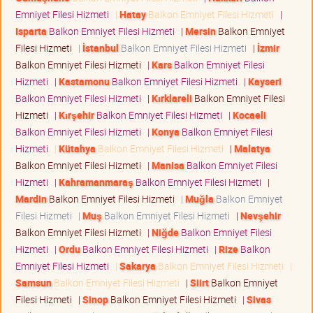
Emniyet Filesi Hizmeti
|
Hatay
Balkon Emniyet Filesi Hizmeti
|
Isparta
Balkon Emniyet Filesi Hizmeti
|
Mersin
Balkon Emniyet
Filesi Hizmeti
|
İstanbul
Balkon Emniyet Filesi Hizmeti
|
İzmir
Balkon Emniyet Filesi Hizmeti
|
Kars
Balkon Emniyet Filesi
Hizmeti
|
Kastamonu
Balkon Emniyet Filesi Hizmeti
|
Kayseri
Balkon Emniyet Filesi Hizmeti
|
Kırklareli
Balkon Emniyet Filesi
Hizmeti
|
Kırşehir
Balkon Emniyet Filesi Hizmeti
|
Kocaeli
Balkon Emniyet Filesi Hizmeti
|
Konya
Balkon Emniyet Filesi
Hizmeti
|
Kütahya
Balkon Emniyet Filesi Hizmeti
|
Malatya
Balkon Emniyet Filesi Hizmeti
|
Manisa
Balkon Emniyet Filesi
Hizmeti
|
Kahramanmaraş
Balkon Emniyet Filesi Hizmeti
|
Mardin
Balkon Emniyet Filesi Hizmeti
|
Muğla
Balkon Emniyet
Filesi Hizmeti
|
Muş
Balkon Emniyet Filesi Hizmeti
|
Nevşehir
Balkon Emniyet Filesi Hizmeti
|
Niğde
Balkon Emniyet Filesi
Hizmeti
|
Ordu
Balkon Emniyet Filesi Hizmeti
|
Rize
Balkon
Emniyet Filesi Hizmeti
|
Sakarya
Balkon Emniyet Filesi Hizmeti
|
Samsun
Balkon Emniyet Filesi Hizmeti
|
Siirt
Balkon Emniyet
Filesi Hizmeti
|
Sinop
Balkon Emniyet Filesi Hizmeti
|
Sivas