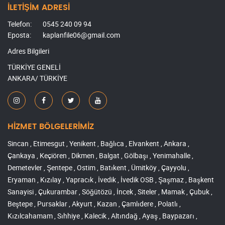
İLETİŞİM ADRESİ
Telefon:
0545 240 09 94
Eposta:
kaplanfile06@gmail.com
Adres Bilgileri
TÜRKİYE GENELİ
ANKARA/ TÜRKİYE
HİZMET BÖLGELERİMİZ
Sincan , Etimesgut , Yenikent , Bağlıca , Elvankent , Ankara ,
Çankaya , Keçiören , Dikmen , Balgat , Gölbaşı , Yenimahalle ,
Demetevler , Şentepe , Ostim , Batıkent , Ümitköy , Çayyolu ,
Eryaman , Kızılay , Yapracık , İvedik , İvedik OSB , Şaşmaz , Başkent
Sanayisi , Çukurambar , Söğütözü , İncek , Siteler , Mamak , Çubuk ,
Beştepe , Pursaklar , Akyurt , Kazan , Çamlıdere , Polatlı ,
Kızılcahamam , Sıhhiye , Kalecik , Altındağ , Ayaş , Baypazarı ,