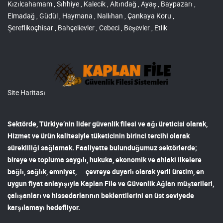
Kızılcahamam , Sıhhiye , Kalecik , Altındağ , Ayaş , Baypazarı ,
Elmadağ , Güdül , Haymana , Nallıhan , Çankaya Koru ,
Şereflikoçhisar , Bahçelievler , Cebeci , Beşevler , Etlik
Site Haritası
Sektörde, Türkiye’nin lider
güvenlik filesi ve ağı
üreticisi olarak,
Hizmet ve ürün kalitesiyle tüketicinin birinci tercihi olarak
sürekliliği sağlamak. Faaliyette bulunduğumuz sektörlerde;
bireye ve topluma saygılı, hukuka, ekonomik ve ahlaki ilkelere
bağlı, sağlık, emniyet, çevreye duyarlı olarak yerli üretim, en
uygun fiyat anlayışıyla
Kaplan File ve Güvenlik Ağları
müşterileri,
çalışanları ve hissedarlarının beklentilerini en üst seviyede
karşılamayı hedefliyor.