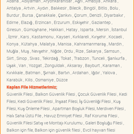
Adana , Adıyaman , Afyonkarahisar , Ağrı , Amasya , Ankara ,
Antalya , Artvin , Aydın , Balıkesir , Bilecik , Bingöl , Bitlis , Bolu ,
Burdur , Bursa , Çanakkale , Çankırı , Çorum , Denizli , Diyarbakır ,
Edirne , Elazığ , Erzincan , Erzurum , Eskişehir , Gaziantep ,
Giresun , Gümüşhane , Hakkari , Hatay , Isparta , Mersin , İstanbul
, İzmir , Kars , Kastamonu , Kayseri , Kırklareli , Kırşehir , Kocaeli ,
Konya , Kütahya , Malatya , Manisa , Kahramanmaraş , Mardin ,
Muğla , Muş , Nevşehir , Niğde , Ordu , Rize , Sakarya , Samsun ,
Siirt , Sinop , Sivas , Tekirdağ , Tokat , Trabzon , Tunceli , Şanlıurfa ,
Uşak , Van , Yozgat , Zonguldak , Aksaray , Bayburt , Karaman ,
Kırıkkale , Batman , Şırnak , Bartın , Ardahan , Iğdır , Yalova ,
Karabük , Kilis , Osmaniye , Düzce
Kaplan File Hizmetlerimiz;
Güvenlik Filesi , Balkon Güvenlik Filesi , Çocuk Güvenlik Filesi , Kedi
Filesi, Kedi Güvenlik Filesi , İnşaat Filesi, İş Güvenliği Filesi , Kuş
Filesi, Kuş Önleme Filesi , Apartman Boşluk Filesi, Merdiven Filesi ,
Halı Saha Üstü File , Havuz Emniyet Filesi , Raf Koruma Filesi ,
Güvenlik Filesi Satış ve Montajı Kurulumu , Galeri Boşluğu Filesi ,
Balkon için file, Balkon için güvenlik filesi , Evcil hayvan filesi