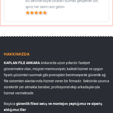
Bu devirde böyle ustaları bulmak gerçekten zor,
işiniz her daim rast gelsin
HAKKIMIZDA
KAPLAN FİLE ANKARA
Ankara'da uzun yıllardır faaliyet
göstermekte olan, müşteri memnuniyeti, kaliteli hizmet ve uygun
fiyatlı çözümleri sunmak gibi prensipleri benimseyerek güvenlik ağ
file sistemleri alanlarında hizmet veren bir firmadır. Sektörde uzunca
sürelerdir yer almakla beraber, profesyonel ekip arkadaşlarıyla
hizmet vermektedir.
Başlıca
güvenlik filesi satış ve montajını yaptığımız ve sipariş
aldığımız iller