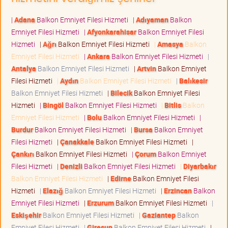
|
Adana
Balkon Emniyet Filesi Hizmeti
|
Adıyaman
Balkon
Emniyet Filesi Hizmeti
|
Afyonkarahisar
Balkon Emniyet Filesi
Hizmeti
|
Ağrı
Balkon Emniyet Filesi Hizmeti
|
Amasya
Balkon
Emniyet Filesi Hizmeti
|
Ankara
Balkon Emniyet Filesi Hizmeti
|
Antalya
Balkon Emniyet Filesi Hizmeti
|
Artvin
Balkon Emniyet
Filesi Hizmeti
|
Aydın
Balkon Emniyet Filesi Hizmeti
|
Balıkesir
Balkon Emniyet Filesi Hizmeti
|
Bilecik
Balkon Emniyet Filesi
Hizmeti
|
Bingöl
Balkon Emniyet Filesi Hizmeti
|
Bitlis
Balkon
Emniyet Filesi Hizmeti
|
Bolu
Balkon Emniyet Filesi Hizmeti
|
Burdur
Balkon Emniyet Filesi Hizmeti
|
Bursa
Balkon Emniyet
Filesi Hizmeti
|
Çanakkale
Balkon Emniyet Filesi Hizmeti
|
Çankırı
Balkon Emniyet Filesi Hizmeti
|
Çorum
Balkon Emniyet
Filesi Hizmeti
|
Denizli
Balkon Emniyet Filesi Hizmeti
|
Diyarbakır
Balkon Emniyet Filesi Hizmeti
|
Edirne
Balkon Emniyet Filesi
Hizmeti
|
Elazığ
Balkon Emniyet Filesi Hizmeti
|
Erzincan
Balkon
Emniyet Filesi Hizmeti
|
Erzurum
Balkon Emniyet Filesi Hizmeti
|
Eskişehir
Balkon Emniyet Filesi Hizmeti
|
Gaziantep
Balkon
Emniyet Filesi Hizmeti
|
Giresun
Balkon Emniyet Filesi Hizmeti
|