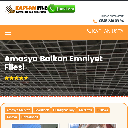
Telefon Numaramız:
0545 240 09 94
KAPLAN USTA
Menu
Amasya Balkon Emniyet
Filesi
Amasya Merkez
Göynücek
Gümüşhacıköy
Merzifon
Suluova
Taşova
Hamamözü