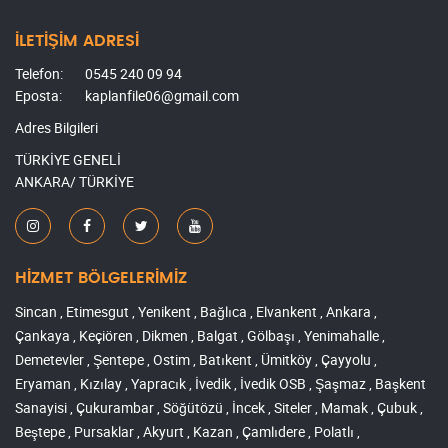
İLETİŞİM ADRESİ
Telefon:
0545 240 09 94
Eposta:
kaplanfile06@gmail.com
Adres Bilgileri
TÜRKİYE GENELİ
ANKARA/ TÜRKİYE
HİZMET BÖLGELERİMİZ
Sincan , Etimesgut , Yenikent , Bağlıca , Elvankent , Ankara ,
Çankaya , Keçiören , Dikmen , Balgat , Gölbaşı , Yenimahalle ,
Demetevler , Şentepe , Ostim , Batıkent , Ümitköy , Çayyolu ,
Eryaman , Kızılay , Yapracık , İvedik , İvedik OSB , Şaşmaz , Başkent
Sanayisi , Çukurambar , Söğütözü , İncek , Siteler , Mamak , Çubuk ,
Beştepe , Pursaklar , Akyurt , Kazan , Çamlıdere , Polatlı ,