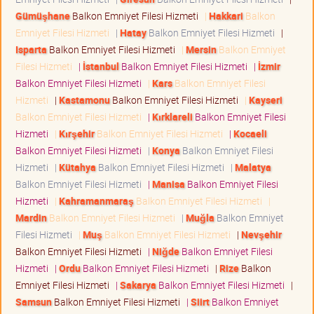
Gümüşhane
Balkon Emniyet Filesi Hizmeti
|
Hakkari
Balkon
Emniyet Filesi Hizmeti
|
Hatay
Balkon Emniyet Filesi Hizmeti
|
Isparta
Balkon Emniyet Filesi Hizmeti
|
Mersin
Balkon Emniyet
Filesi Hizmeti
|
İstanbul
Balkon Emniyet Filesi Hizmeti
|
İzmir
Balkon Emniyet Filesi Hizmeti
|
Kars
Balkon Emniyet Filesi
Hizmeti
|
Kastamonu
Balkon Emniyet Filesi Hizmeti
|
Kayseri
Balkon Emniyet Filesi Hizmeti
|
Kırklareli
Balkon Emniyet Filesi
Hizmeti
|
Kırşehir
Balkon Emniyet Filesi Hizmeti
|
Kocaeli
Balkon Emniyet Filesi Hizmeti
|
Konya
Balkon Emniyet Filesi
Hizmeti
|
Kütahya
Balkon Emniyet Filesi Hizmeti
|
Malatya
Balkon Emniyet Filesi Hizmeti
|
Manisa
Balkon Emniyet Filesi
Hizmeti
|
Kahramanmaraş
Balkon Emniyet Filesi Hizmeti
|
Mardin
Balkon Emniyet Filesi Hizmeti
|
Muğla
Balkon Emniyet
Filesi Hizmeti
|
Muş
Balkon Emniyet Filesi Hizmeti
|
Nevşehir
Balkon Emniyet Filesi Hizmeti
|
Niğde
Balkon Emniyet Filesi
Hizmeti
|
Ordu
Balkon Emniyet Filesi Hizmeti
|
Rize
Balkon
Emniyet Filesi Hizmeti
|
Sakarya
Balkon Emniyet Filesi Hizmeti
|
Samsun
Balkon Emniyet Filesi Hizmeti
|
Siirt
Balkon Emniyet