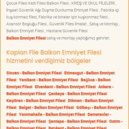
Çocuk Filesi Kedi Filesi Balkon Filesi , KREŞ VE OKUL FİLELERİ ,
İnşaat Güvenlik Ağı Düşme Durdurma Emniyet Filesi , Fabrika içi
kuş konmaz filesi, Fabrika ve binalar için kuşkonmaz filesi ,
Asansör Boşluğu Filesi , Güvenlik Filesi İmalat , Satış ve Montajı ,
Balkon Emniyet Filesi , Hastane Güvenlik Filesi
Balkon Emniyet Filesi
satış ve montajı yaptığımız şehirler;
Kaplan File Balkon Emniyet Filesi
hizmetini verdiğimiz bölgeler
Sincan - Balkon Emniyet Filesi
Etimesgut - Balkon Emniyet
Filesi
Yenikent - Balkon Emniyet Filesi
Bağlıca - Balkon
Emniyet Filesi
Elvankent - Balkon Emniyet Filesi
Ankara -
Balkon Emniyet Filesi
Çankaya - Balkon Emniyet Filesi
Keçiören - Balkon Emniyet Filesi
Dikmen - Balkon Emniyet
Filesi
Balgat - Balkon Emniyet Filesi
Gölbaşı - Balkon Emniyet
Filesi
Yenimahalle - Balkon Emniyet Filesi
Demetevler -
Balkon Emniyet Filesi
Şentepe - Balkon Emniyet Filesi
Ostim -
Balkon Emniyet Filesi
Batıkent - Balkon Emniyet Filesi