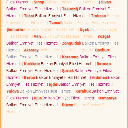
Filesi Hizmeti
|
Sinop
Balkon Emniyet Filesi Hizmeti
|
Sivas
Balkon Emniyet Filesi Hizmeti
|
Tekirdağ
Balkon Emniyet Filesi
Hizmeti
|
Tokat
Balkon Emniyet Filesi Hizmeti
|
Trabzon
Balkon
Emniyet Filesi Hizmeti
|
Tunceli
Balkon Emniyet Filesi Hizmeti
|
Şanlıurfa
Balkon Emniyet Filesi Hizmeti
|
Uşak
Balkon Emniyet
Filesi Hizmeti
|
Van
Balkon Emniyet Filesi Hizmeti
|
Yozgat
Balkon Emniyet Filesi Hizmeti
|
Zonguldak
Balkon Emniyet Filesi
Hizmeti
|
Aksaray
Balkon Emniyet Filesi Hizmeti
|
Bayburt
Balkon Emniyet Filesi Hizmeti
|
Karaman
Balkon Emniyet Filesi
Hizmeti
|
Kırıkkale
Balkon Emniyet Filesi Hizmeti
|
Batman
Balkon Emniyet Filesi Hizmeti
|
Şırnak
Balkon Emniyet Filesi
Hizmeti
|
Bartın
Balkon Emniyet Filesi Hizmeti
|
Ardahan
Balkon
Emniyet Filesi Hizmeti
|
Iğdır
Balkon Emniyet Filesi Hizmeti
|
Yalova
Balkon Emniyet Filesi Hizmeti
|
Karabük
Balkon Emniyet
Filesi Hizmeti
|
Kilis
Balkon Emniyet Filesi Hizmeti
|
Osmaniye
Balkon Emniyet Filesi Hizmeti
|
Düzce
Balkon Emniyet Filesi
Hizmeti