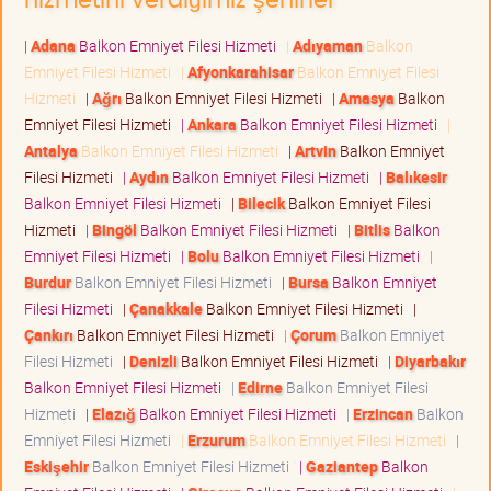
hizmetini verdiğimiz şehirler
|
Adana
Balkon Emniyet Filesi Hizmeti
|
Adıyaman
Balkon
Emniyet Filesi Hizmeti
|
Afyonkarahisar
Balkon Emniyet Filesi
Hizmeti
|
Ağrı
Balkon Emniyet Filesi Hizmeti
|
Amasya
Balkon
Emniyet Filesi Hizmeti
|
Ankara
Balkon Emniyet Filesi Hizmeti
|
Antalya
Balkon Emniyet Filesi Hizmeti
|
Artvin
Balkon Emniyet
Filesi Hizmeti
|
Aydın
Balkon Emniyet Filesi Hizmeti
|
Balıkesir
Balkon Emniyet Filesi Hizmeti
|
Bilecik
Balkon Emniyet Filesi
Hizmeti
|
Bingöl
Balkon Emniyet Filesi Hizmeti
|
Bitlis
Balkon
Emniyet Filesi Hizmeti
|
Bolu
Balkon Emniyet Filesi Hizmeti
|
Burdur
Balkon Emniyet Filesi Hizmeti
|
Bursa
Balkon Emniyet
Filesi Hizmeti
|
Çanakkale
Balkon Emniyet Filesi Hizmeti
|
Çankırı
Balkon Emniyet Filesi Hizmeti
|
Çorum
Balkon Emniyet
Filesi Hizmeti
|
Denizli
Balkon Emniyet Filesi Hizmeti
|
Diyarbakır
Balkon Emniyet Filesi Hizmeti
|
Edirne
Balkon Emniyet Filesi
Hizmeti
|
Elazığ
Balkon Emniyet Filesi Hizmeti
|
Erzincan
Balkon
Emniyet Filesi Hizmeti
|
Erzurum
Balkon Emniyet Filesi Hizmeti
|
Eskişehir
Balkon Emniyet Filesi Hizmeti
|
Gaziantep
Balkon