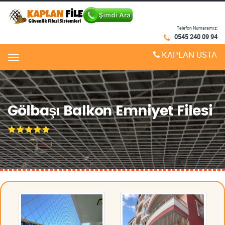
Telefon Numaramız:
0545 240 09 94
KAPLAN USTA
Menu
Gölbaşı Balkon Emniyet Filesi