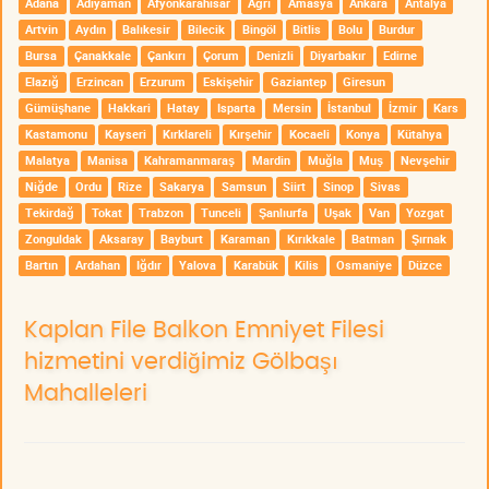
Adana
Adıyaman
Afyonkarahisar
Ağrı
Amasya
Ankara
Antalya
Artvin
Aydın
Balıkesir
Bilecik
Bingöl
Bitlis
Bolu
Burdur
Bursa
Çanakkale
Çankırı
Çorum
Denizli
Diyarbakır
Edirne
Elazığ
Erzincan
Erzurum
Eskişehir
Gaziantep
Giresun
Gümüşhane
Hakkari
Hatay
Isparta
Mersin
İstanbul
İzmir
Kars
Kastamonu
Kayseri
Kırklareli
Kırşehir
Kocaeli
Konya
Kütahya
Malatya
Manisa
Kahramanmaraş
Mardin
Muğla
Muş
Nevşehir
Niğde
Ordu
Rize
Sakarya
Samsun
Siirt
Sinop
Sivas
Tekirdağ
Tokat
Trabzon
Tunceli
Şanlıurfa
Uşak
Van
Yozgat
Zonguldak
Aksaray
Bayburt
Karaman
Kırıkkale
Batman
Şırnak
Bartın
Ardahan
Iğdır
Yalova
Karabük
Kilis
Osmaniye
Düzce
Kaplan File Balkon Emniyet Filesi
hizmetini verdiğimiz Gölbaşı
Mahalleleri