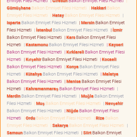
Emniyet Filesi Hizmeti
|
Giresun
Balkon Emniyet Filesi Hizmeti
|
Gümüşhane
Balkon Emniyet Filesi Hizmeti
|
Hakkari
Balkon
Emniyet Filesi Hizmeti
|
Hatay
Balkon Emniyet Filesi Hizmeti
|
Isparta
Balkon Emniyet Filesi Hizmeti
|
Mersin
Balkon Emniyet
Filesi Hizmeti
|
İstanbul
Balkon Emniyet Filesi Hizmeti
|
İzmir
Balkon Emniyet Filesi Hizmeti
|
Kars
Balkon Emniyet Filesi
Hizmeti
|
Kastamonu
Balkon Emniyet Filesi Hizmeti
|
Kayseri
Balkon Emniyet Filesi Hizmeti
|
Kırklareli
Balkon Emniyet Filesi
Hizmeti
|
Kırşehir
Balkon Emniyet Filesi Hizmeti
|
Kocaeli
Balkon Emniyet Filesi Hizmeti
|
Konya
Balkon Emniyet Filesi
Hizmeti
|
Kütahya
Balkon Emniyet Filesi Hizmeti
|
Malatya
Balkon Emniyet Filesi Hizmeti
|
Manisa
Balkon Emniyet Filesi
Hizmeti
|
Kahramanmaraş
Balkon Emniyet Filesi Hizmeti
|
Mardin
Balkon Emniyet Filesi Hizmeti
|
Muğla
Balkon Emniyet
Filesi Hizmeti
|
Muş
Balkon Emniyet Filesi Hizmeti
|
Nevşehir
Balkon Emniyet Filesi Hizmeti
|
Niğde
Balkon Emniyet Filesi
Hizmeti
|
Ordu
Balkon Emniyet Filesi Hizmeti
|
Rize
Balkon
Emniyet Filesi Hizmeti
|
Sakarya
Balkon Emniyet Filesi Hizmeti
|
Samsun
Balkon Emniyet Filesi Hizmeti
|
Siirt
Balkon Emniyet