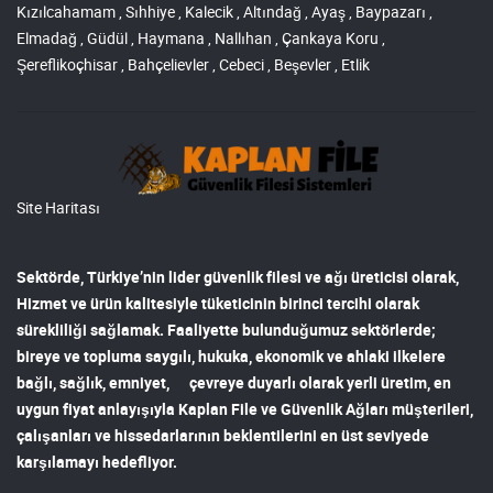
Kızılcahamam , Sıhhiye , Kalecik , Altındağ , Ayaş , Baypazarı ,
Elmadağ , Güdül , Haymana , Nallıhan , Çankaya Koru ,
Şereflikoçhisar , Bahçelievler , Cebeci , Beşevler , Etlik
Site Haritası
Sektörde, Türkiye’nin lider
güvenlik filesi ve ağı
üreticisi olarak,
Hizmet ve ürün kalitesiyle tüketicinin birinci tercihi olarak
sürekliliği sağlamak. Faaliyette bulunduğumuz sektörlerde;
bireye ve topluma saygılı, hukuka, ekonomik ve ahlaki ilkelere
bağlı, sağlık, emniyet, çevreye duyarlı olarak yerli üretim, en
uygun fiyat anlayışıyla
Kaplan File ve Güvenlik Ağları
müşterileri,
çalışanları ve hissedarlarının beklentilerini en üst seviyede
karşılamayı hedefliyor.