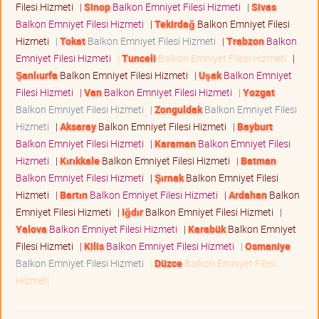
Filesi Hizmeti
|
Sinop
Balkon Emniyet Filesi Hizmeti
|
Sivas
Balkon Emniyet Filesi Hizmeti
|
Tekirdağ
Balkon Emniyet Filesi
Hizmeti
|
Tokat
Balkon Emniyet Filesi Hizmeti
|
Trabzon
Balkon
Emniyet Filesi Hizmeti
|
Tunceli
Balkon Emniyet Filesi Hizmeti
|
Şanlıurfa
Balkon Emniyet Filesi Hizmeti
|
Uşak
Balkon Emniyet
Filesi Hizmeti
|
Van
Balkon Emniyet Filesi Hizmeti
|
Yozgat
Balkon Emniyet Filesi Hizmeti
|
Zonguldak
Balkon Emniyet Filesi
Hizmeti
|
Aksaray
Balkon Emniyet Filesi Hizmeti
|
Bayburt
Balkon Emniyet Filesi Hizmeti
|
Karaman
Balkon Emniyet Filesi
Hizmeti
|
Kırıkkale
Balkon Emniyet Filesi Hizmeti
|
Batman
Balkon Emniyet Filesi Hizmeti
|
Şırnak
Balkon Emniyet Filesi
Hizmeti
|
Bartın
Balkon Emniyet Filesi Hizmeti
|
Ardahan
Balkon
Emniyet Filesi Hizmeti
|
Iğdır
Balkon Emniyet Filesi Hizmeti
|
Yalova
Balkon Emniyet Filesi Hizmeti
|
Karabük
Balkon Emniyet
Filesi Hizmeti
|
Kilis
Balkon Emniyet Filesi Hizmeti
|
Osmaniye
Balkon Emniyet Filesi Hizmeti
|
Düzce
Balkon Emniyet Filesi
Hizmeti