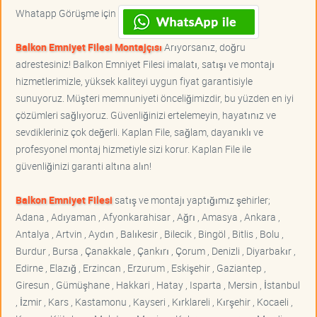
Whatapp Görüşme için
Balkon Emniyet Filesi Montajçısı
Arıyorsanız, doğru
adrestesiniz! Balkon Emniyet Filesi imalatı, satışı ve montajı
hizmetlerimizle, yüksek kaliteyi uygun fiyat garantisiyle
sunuyoruz. Müşteri memnuniyeti önceliğimizdir, bu yüzden en iyi
çözümleri sağlıyoruz. Güvenliğinizi ertelemeyin, hayatınız ve
sevdikleriniz çok değerli. Kaplan File, sağlam, dayanıklı ve
profesyonel montaj hizmetiyle sizi korur. Kaplan File ile
güvenliğinizi garanti altına alın!
Balkon Emniyet Filesi
satış ve montajı yaptığımız şehirler;
Adana , Adıyaman , Afyonkarahisar , Ağrı , Amasya , Ankara ,
Antalya , Artvin , Aydın , Balıkesir , Bilecik , Bingöl , Bitlis , Bolu ,
Burdur , Bursa , Çanakkale , Çankırı , Çorum , Denizli , Diyarbakır ,
Edirne , Elazığ , Erzincan , Erzurum , Eskişehir , Gaziantep ,
Giresun , Gümüşhane , Hakkari , Hatay , Isparta , Mersin , İstanbul
, İzmir , Kars , Kastamonu , Kayseri , Kırklareli , Kırşehir , Kocaeli ,