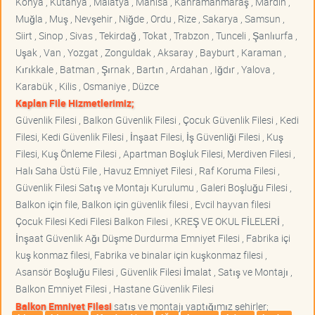
Konya , Kütahya , Malatya , Manisa , Kahramanmaraş , Mardin ,
Muğla , Muş , Nevşehir , Niğde , Ordu , Rize , Sakarya , Samsun ,
Siirt , Sinop , Sivas , Tekirdağ , Tokat , Trabzon , Tunceli , Şanlıurfa ,
Uşak , Van , Yozgat , Zonguldak , Aksaray , Bayburt , Karaman ,
Kırıkkale , Batman , Şırnak , Bartın , Ardahan , Iğdır , Yalova ,
Karabük , Kilis , Osmaniye , Düzce
Kaplan File Hizmetlerimiz;
Güvenlik Filesi , Balkon Güvenlik Filesi , Çocuk Güvenlik Filesi , Kedi
Filesi, Kedi Güvenlik Filesi , İnşaat Filesi, İş Güvenliği Filesi , Kuş
Filesi, Kuş Önleme Filesi , Apartman Boşluk Filesi, Merdiven Filesi ,
Halı Saha Üstü File , Havuz Emniyet Filesi , Raf Koruma Filesi ,
Güvenlik Filesi Satış ve Montajı Kurulumu , Galeri Boşluğu Filesi ,
Balkon için file, Balkon için güvenlik filesi , Evcil hayvan filesi
Çocuk Filesi Kedi Filesi Balkon Filesi , KREŞ VE OKUL FİLELERİ ,
İnşaat Güvenlik Ağı Düşme Durdurma Emniyet Filesi , Fabrika içi
kuş konmaz filesi, Fabrika ve binalar için kuşkonmaz filesi ,
Asansör Boşluğu Filesi , Güvenlik Filesi İmalat , Satış ve Montajı ,
Balkon Emniyet Filesi , Hastane Güvenlik Filesi
Balkon Emniyet Filesi
satış ve montajı yaptığımız şehirler;