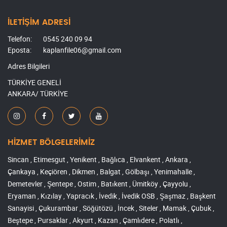
İLETİŞİM ADRESİ
Telefon:
0545 240 09 94
Eposta:
kaplanfile06@gmail.com
Adres Bilgileri
TÜRKİYE GENELİ
ANKARA/ TÜRKİYE
HİZMET BÖLGELERİMİZ
Sincan , Etimesgut , Yenikent , Bağlıca , Elvankent , Ankara ,
Çankaya , Keçiören , Dikmen , Balgat , Gölbaşı , Yenimahalle ,
Demetevler , Şentepe , Ostim , Batıkent , Ümitköy , Çayyolu ,
Eryaman , Kızılay , Yapracık , İvedik , İvedik OSB , Şaşmaz , Başkent
Sanayisi , Çukurambar , Söğütözü , İncek , Siteler , Mamak , Çubuk ,
Beştepe , Pursaklar , Akyurt , Kazan , Çamlıdere , Polatlı ,