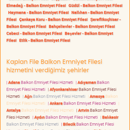
Elmadağ - Balkon Emniyet Filesi
Güdül - Balkon Emniyet Filesi
Haymana - Balkon Emniyet Filesi
Nallıhan - Balkon Emniyet
Filesi
Çankaya Koru - Balkon Emniyet Filesi
Şereflikoçhisar -
Balkon Emniyet Filesi
Bahçelievler - Balkon Emniyet Filesi
Cebeci - Balkon Emniyet Filesi
Beşevler - Balkon Emniyet
Filesi
Etlik - Balkon Emniyet Filesi
Kaplan File Balkon Emniyet Filesi
hizmetini verdiğimiz şehirler
|
Adana
Balkon Emniyet Filesi Hizmeti
|
Adıyaman
Balkon
Emniyet Filesi Hizmeti
|
Afyonkarahisar
Balkon Emniyet Filesi
Hizmeti
|
Ağrı
Balkon Emniyet Filesi Hizmeti
|
Amasya
Balkon
Emniyet Filesi Hizmeti
|
Ankara
Balkon Emniyet Filesi Hizmeti
|
Antalya
Balkon Emniyet Filesi Hizmeti
|
Artvin
Balkon Emniyet
Filesi Hizmeti
|
Aydın
Balkon Emniyet Filesi Hizmeti
|
Balıkesir
Balkon Emniyet Filesi Hizmeti
|
Bilecik
Balkon Emniyet Filesi