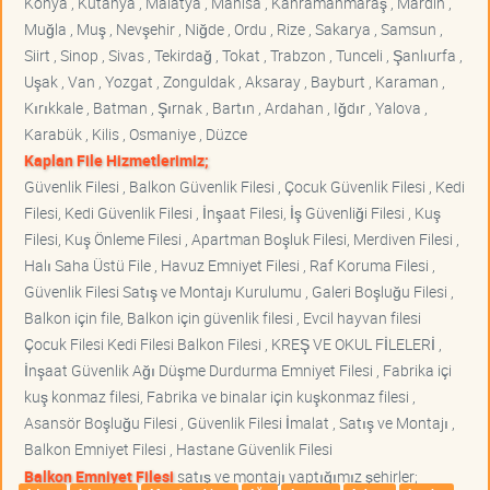
Konya , Kütahya , Malatya , Manisa , Kahramanmaraş , Mardin ,
Muğla , Muş , Nevşehir , Niğde , Ordu , Rize , Sakarya , Samsun ,
Siirt , Sinop , Sivas , Tekirdağ , Tokat , Trabzon , Tunceli , Şanlıurfa ,
Uşak , Van , Yozgat , Zonguldak , Aksaray , Bayburt , Karaman ,
Kırıkkale , Batman , Şırnak , Bartın , Ardahan , Iğdır , Yalova ,
Karabük , Kilis , Osmaniye , Düzce
Kaplan File Hizmetlerimiz;
Güvenlik Filesi , Balkon Güvenlik Filesi , Çocuk Güvenlik Filesi , Kedi
Filesi, Kedi Güvenlik Filesi , İnşaat Filesi, İş Güvenliği Filesi , Kuş
Filesi, Kuş Önleme Filesi , Apartman Boşluk Filesi, Merdiven Filesi ,
Halı Saha Üstü File , Havuz Emniyet Filesi , Raf Koruma Filesi ,
Güvenlik Filesi Satış ve Montajı Kurulumu , Galeri Boşluğu Filesi ,
Balkon için file, Balkon için güvenlik filesi , Evcil hayvan filesi
Çocuk Filesi Kedi Filesi Balkon Filesi , KREŞ VE OKUL FİLELERİ ,
İnşaat Güvenlik Ağı Düşme Durdurma Emniyet Filesi , Fabrika içi
kuş konmaz filesi, Fabrika ve binalar için kuşkonmaz filesi ,
Asansör Boşluğu Filesi , Güvenlik Filesi İmalat , Satış ve Montajı ,
Balkon Emniyet Filesi , Hastane Güvenlik Filesi
Balkon Emniyet Filesi
satış ve montajı yaptığımız şehirler;