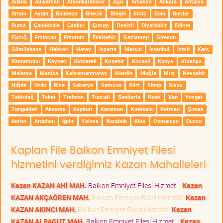
Adana
Adıyaman
Afyonkarahisar
Ağrı
Amasya
Ankara
Antalya
Artvin
Aydın
Balıkesir
Bilecik
Bingöl
Bitlis
Bolu
Burdur
Bursa
Çanakkale
Çankırı
Çorum
Denizli
Diyarbakır
Edirne
Elazığ
Erzincan
Erzurum
Eskişehir
Gaziantep
Giresun
Gümüşhane
Hakkari
Hatay
Isparta
Mersin
İstanbul
İzmir
Kars
Kastamonu
Kayseri
Kırklareli
Kırşehir
Kocaeli
Konya
Kütahya
Malatya
Manisa
Kahramanmaraş
Mardin
Muğla
Muş
Nevşehir
Niğde
Ordu
Rize
Sakarya
Samsun
Siirt
Sinop
Sivas
Tekirdağ
Tokat
Trabzon
Tunceli
Şanlıurfa
Uşak
Van
Yozgat
Zonguldak
Aksaray
Bayburt
Karaman
Kırıkkale
Batman
Şırnak
Bartın
Ardahan
Iğdır
Yalova
Karabük
Kilis
Osmaniye
Düzce
Kaplan File Balkon Emniyet Filesi
hizmetini verdiğimiz Kazan Mahalleleri
Kazan KAZAN AHİ MAH.
Balkon Emniyet Filesi Hizmeti
Kazan
KAZAN AKÇAÖREN MAH.
Balkon Emniyet Filesi Hizmeti
Kazan
KAZAN AKINCI MAH.
Balkon Emniyet Filesi Hizmeti
Kazan
KAZAN ALPAGUT MAH.
Balkon Emniyet Filesi Hizmeti
Kazan