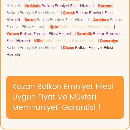
Hizmeti
|
Kırıkkale
Balkon Emniyet Filesi Hizmeti
|
Batman
Balkon Emniyet Filesi Hizmeti
|
Şırnak
Balkon Emniyet Filesi
Hizmeti
|
Bartın
Balkon Emniyet Filesi Hizmeti
|
Ardahan
Balkon
Emniyet Filesi Hizmeti
|
Iğdır
Balkon Emniyet Filesi Hizmeti
|
Yalova
Balkon Emniyet Filesi Hizmeti
|
Karabük
Balkon Emniyet
Filesi Hizmeti
|
Kilis
Balkon Emniyet Filesi Hizmeti
|
Osmaniye
Balkon Emniyet Filesi Hizmeti
|
Düzce
Balkon Emniyet Filesi
Hizmeti
Kazan Balkon Emniyet Filesi
Uygun Fiyat Ve Müşteri
Memnuniyeti Garantisi !