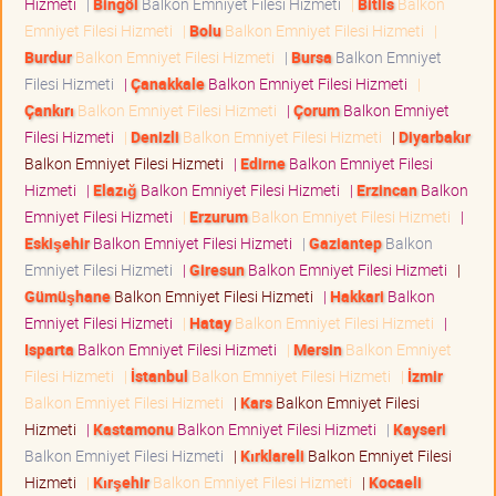
Hizmeti
|
Bingöl
Balkon Emniyet Filesi Hizmeti
|
Bitlis
Balkon
Emniyet Filesi Hizmeti
|
Bolu
Balkon Emniyet Filesi Hizmeti
|
Burdur
Balkon Emniyet Filesi Hizmeti
|
Bursa
Balkon Emniyet
Filesi Hizmeti
|
Çanakkale
Balkon Emniyet Filesi Hizmeti
|
Çankırı
Balkon Emniyet Filesi Hizmeti
|
Çorum
Balkon Emniyet
Filesi Hizmeti
|
Denizli
Balkon Emniyet Filesi Hizmeti
|
Diyarbakır
Balkon Emniyet Filesi Hizmeti
|
Edirne
Balkon Emniyet Filesi
Hizmeti
|
Elazığ
Balkon Emniyet Filesi Hizmeti
|
Erzincan
Balkon
Emniyet Filesi Hizmeti
|
Erzurum
Balkon Emniyet Filesi Hizmeti
|
Eskişehir
Balkon Emniyet Filesi Hizmeti
|
Gaziantep
Balkon
Emniyet Filesi Hizmeti
|
Giresun
Balkon Emniyet Filesi Hizmeti
|
Gümüşhane
Balkon Emniyet Filesi Hizmeti
|
Hakkari
Balkon
Emniyet Filesi Hizmeti
|
Hatay
Balkon Emniyet Filesi Hizmeti
|
Isparta
Balkon Emniyet Filesi Hizmeti
|
Mersin
Balkon Emniyet
Filesi Hizmeti
|
İstanbul
Balkon Emniyet Filesi Hizmeti
|
İzmir
Balkon Emniyet Filesi Hizmeti
|
Kars
Balkon Emniyet Filesi
Hizmeti
|
Kastamonu
Balkon Emniyet Filesi Hizmeti
|
Kayseri
Balkon Emniyet Filesi Hizmeti
|
Kırklareli
Balkon Emniyet Filesi
Hizmeti
|
Kırşehir
Balkon Emniyet Filesi Hizmeti
|
Kocaeli