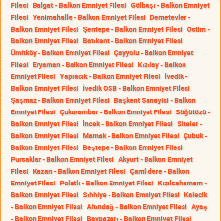
Filesi
Balgat - Balkon Emniyet Filesi
Gölbaşı - Balkon Emniyet
Filesi
Yenimahalle - Balkon Emniyet Filesi
Demetevler -
Balkon Emniyet Filesi
Şentepe - Balkon Emniyet Filesi
Ostim -
Balkon Emniyet Filesi
Batıkent - Balkon Emniyet Filesi
Ümitköy - Balkon Emniyet Filesi
Çayyolu - Balkon Emniyet
Filesi
Eryaman - Balkon Emniyet Filesi
Kızılay - Balkon
Emniyet Filesi
Yapracık - Balkon Emniyet Filesi
İvedik -
Balkon Emniyet Filesi
İvedik OSB - Balkon Emniyet Filesi
Şaşmaz - Balkon Emniyet Filesi
Başkent Sanayisi - Balkon
Emniyet Filesi
Çukurambar - Balkon Emniyet Filesi
Söğütözü -
Balkon Emniyet Filesi
İncek - Balkon Emniyet Filesi
Siteler -
Balkon Emniyet Filesi
Mamak - Balkon Emniyet Filesi
Çubuk -
Balkon Emniyet Filesi
Beştepe - Balkon Emniyet Filesi
Pursaklar - Balkon Emniyet Filesi
Akyurt - Balkon Emniyet
Filesi
Kazan - Balkon Emniyet Filesi
Çamlıdere - Balkon
Emniyet Filesi
Polatlı - Balkon Emniyet Filesi
Kızılcahamam -
Balkon Emniyet Filesi
Sıhhiye - Balkon Emniyet Filesi
Kalecik
- Balkon Emniyet Filesi
Altındağ - Balkon Emniyet Filesi
Ayaş
- Balkon Emniyet Filesi
Baypazarı - Balkon Emniyet Filesi