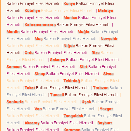
Balkon Emniyet Filesi Hizmeti
|
Konya
Balkon Emniyet Filesi
Hizmeti
|
Kütahya
Balkon Emniyet Filesi Hizmeti
|
Malatya
Balkon Emniyet Filesi Hizmeti
|
Manisa
Balkon Emniyet Filesi
Hizmeti
|
Kahramanmaraş
Balkon Emniyet Filesi Hizmeti
|
Mardin
Balkon Emniyet Filesi Hizmeti
|
Muğla
Balkon Emniyet
Filesi Hizmeti
|
Muş
Balkon Emniyet Filesi Hizmeti
|
Nevşehir
Balkon Emniyet Filesi Hizmeti
|
Niğde
Balkon Emniyet Filesi
Hizmeti
|
Ordu
Balkon Emniyet Filesi Hizmeti
|
Rize
Balkon
Emniyet Filesi Hizmeti
|
Sakarya
Balkon Emniyet Filesi Hizmeti
|
Samsun
Balkon Emniyet Filesi Hizmeti
|
Siirt
Balkon Emniyet
Filesi Hizmeti
|
Sinop
Balkon Emniyet Filesi Hizmeti
|
Sivas
Balkon Emniyet Filesi Hizmeti
|
Tekirdağ
Balkon Emniyet Filesi
Hizmeti
|
Tokat
Balkon Emniyet Filesi Hizmeti
|
Trabzon
Balkon
Emniyet Filesi Hizmeti
|
Tunceli
Balkon Emniyet Filesi Hizmeti
|
Şanlıurfa
Balkon Emniyet Filesi Hizmeti
|
Uşak
Balkon Emniyet
Filesi Hizmeti
|
Van
Balkon Emniyet Filesi Hizmeti
|
Yozgat
Balkon Emniyet Filesi Hizmeti
|
Zonguldak
Balkon Emniyet Filesi
Hizmeti
|
Aksaray
Balkon Emniyet Filesi Hizmeti
|
Bayburt
Balkon Emniyet Filesi Hizmeti
|
Karaman
Balkon Emniyet Filesi