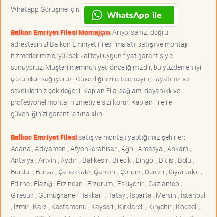
Whatapp Görüşme için
Balkon Emniyet Filesi Montajçısı
Arıyorsanız, doğru
adrestesiniz! Balkon Emniyet Filesi imalatı, satışı ve montajı
hizmetlerimizle, yüksek kaliteyi uygun fiyat garantisiyle
sunuyoruz. Müşteri memnuniyeti önceliğimizdir, bu yüzden en iyi
çözümleri sağlıyoruz. Güvenliğinizi ertelemeyin, hayatınız ve
sevdikleriniz çok değerli. Kaplan File, sağlam, dayanıklı ve
profesyonel montaj hizmetiyle sizi korur. Kaplan File ile
güvenliğinizi garanti altına alın!
Balkon Emniyet Filesi
satış ve montajı yaptığımız şehirler;
Adana , Adıyaman , Afyonkarahisar , Ağrı , Amasya , Ankara ,
Antalya , Artvin , Aydın , Balıkesir , Bilecik , Bingöl , Bitlis , Bolu ,
Burdur , Bursa , Çanakkale , Çankırı , Çorum , Denizli , Diyarbakır ,
Edirne , Elazığ , Erzincan , Erzurum , Eskişehir , Gaziantep ,
Giresun , Gümüşhane , Hakkari , Hatay , Isparta , Mersin , İstanbul
, İzmir , Kars , Kastamonu , Kayseri , Kırklareli , Kırşehir , Kocaeli ,