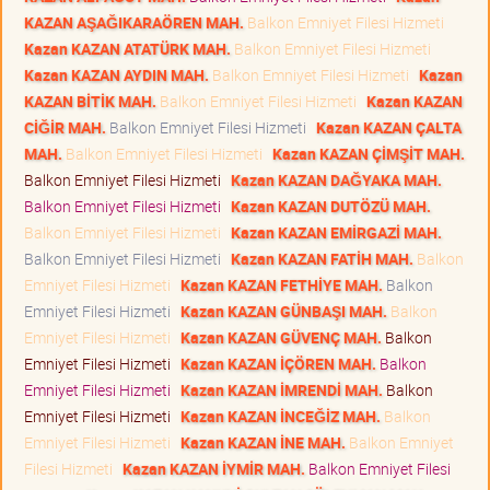
KAZAN AŞAĞIKARAÖREN MAH.
Balkon Emniyet Filesi Hizmeti
Kazan KAZAN ATATÜRK MAH.
Balkon Emniyet Filesi Hizmeti
Kazan KAZAN AYDIN MAH.
Balkon Emniyet Filesi Hizmeti
Kazan
KAZAN BİTİK MAH.
Balkon Emniyet Filesi Hizmeti
Kazan KAZAN
CİĞİR MAH.
Balkon Emniyet Filesi Hizmeti
Kazan KAZAN ÇALTA
MAH.
Balkon Emniyet Filesi Hizmeti
Kazan KAZAN ÇİMŞİT MAH.
Balkon Emniyet Filesi Hizmeti
Kazan KAZAN DAĞYAKA MAH.
Balkon Emniyet Filesi Hizmeti
Kazan KAZAN DUTÖZÜ MAH.
Balkon Emniyet Filesi Hizmeti
Kazan KAZAN EMİRGAZİ MAH.
Balkon Emniyet Filesi Hizmeti
Kazan KAZAN FATİH MAH.
Balkon
Emniyet Filesi Hizmeti
Kazan KAZAN FETHİYE MAH.
Balkon
Emniyet Filesi Hizmeti
Kazan KAZAN GÜNBAŞI MAH.
Balkon
Emniyet Filesi Hizmeti
Kazan KAZAN GÜVENÇ MAH.
Balkon
Emniyet Filesi Hizmeti
Kazan KAZAN İÇÖREN MAH.
Balkon
Emniyet Filesi Hizmeti
Kazan KAZAN İMRENDİ MAH.
Balkon
Emniyet Filesi Hizmeti
Kazan KAZAN İNCEĞİZ MAH.
Balkon
Emniyet Filesi Hizmeti
Kazan KAZAN İNE MAH.
Balkon Emniyet
Filesi Hizmeti
Kazan KAZAN İYMİR MAH.
Balkon Emniyet Filesi