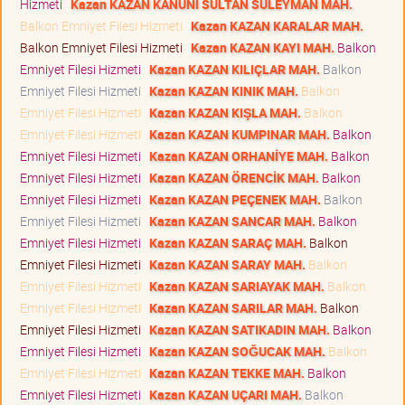
Hizmeti
Kazan KAZAN KANUNİ SULTAN SÜLEYMAN MAH.
Balkon Emniyet Filesi Hizmeti
Kazan KAZAN KARALAR MAH.
Balkon Emniyet Filesi Hizmeti
Kazan KAZAN KAYI MAH.
Balkon
Emniyet Filesi Hizmeti
Kazan KAZAN KILIÇLAR MAH.
Balkon
Emniyet Filesi Hizmeti
Kazan KAZAN KINIK MAH.
Balkon
Emniyet Filesi Hizmeti
Kazan KAZAN KIŞLA MAH.
Balkon
Emniyet Filesi Hizmeti
Kazan KAZAN KUMPINAR MAH.
Balkon
Emniyet Filesi Hizmeti
Kazan KAZAN ORHANİYE MAH.
Balkon
Emniyet Filesi Hizmeti
Kazan KAZAN ÖRENCİK MAH.
Balkon
Emniyet Filesi Hizmeti
Kazan KAZAN PEÇENEK MAH.
Balkon
Emniyet Filesi Hizmeti
Kazan KAZAN SANCAR MAH.
Balkon
Emniyet Filesi Hizmeti
Kazan KAZAN SARAÇ MAH.
Balkon
Emniyet Filesi Hizmeti
Kazan KAZAN SARAY MAH.
Balkon
Emniyet Filesi Hizmeti
Kazan KAZAN SARIAYAK MAH.
Balkon
Emniyet Filesi Hizmeti
Kazan KAZAN SARILAR MAH.
Balkon
Emniyet Filesi Hizmeti
Kazan KAZAN SATIKADIN MAH.
Balkon
Emniyet Filesi Hizmeti
Kazan KAZAN SOĞUCAK MAH.
Balkon
Emniyet Filesi Hizmeti
Kazan KAZAN TEKKE MAH.
Balkon
Emniyet Filesi Hizmeti
Kazan KAZAN UÇARI MAH.
Balkon