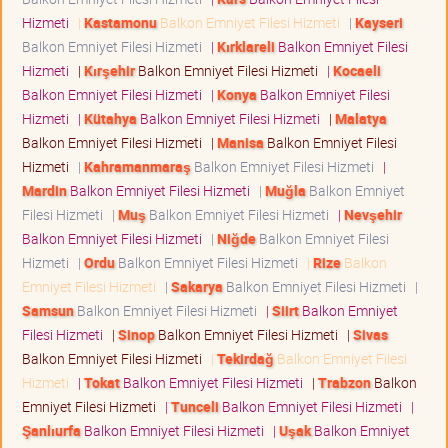
Hizmeti
|
Kastamonu
Balkon Emniyet Filesi Hizmeti
|
Kayseri
Balkon Emniyet Filesi Hizmeti
|
Kırklareli
Balkon Emniyet Filesi
Hizmeti
|
Kırşehir
Balkon Emniyet Filesi Hizmeti
|
Kocaeli
Balkon Emniyet Filesi Hizmeti
|
Konya
Balkon Emniyet Filesi
Hizmeti
|
Kütahya
Balkon Emniyet Filesi Hizmeti
|
Malatya
Balkon Emniyet Filesi Hizmeti
|
Manisa
Balkon Emniyet Filesi
Hizmeti
|
Kahramanmaraş
Balkon Emniyet Filesi Hizmeti
|
Mardin
Balkon Emniyet Filesi Hizmeti
|
Muğla
Balkon Emniyet
Filesi Hizmeti
|
Muş
Balkon Emniyet Filesi Hizmeti
|
Nevşehir
Balkon Emniyet Filesi Hizmeti
|
Niğde
Balkon Emniyet Filesi
Hizmeti
|
Ordu
Balkon Emniyet Filesi Hizmeti
|
Rize
Balkon
Emniyet Filesi Hizmeti
|
Sakarya
Balkon Emniyet Filesi Hizmeti
|
Samsun
Balkon Emniyet Filesi Hizmeti
|
Siirt
Balkon Emniyet
Filesi Hizmeti
|
Sinop
Balkon Emniyet Filesi Hizmeti
|
Sivas
Balkon Emniyet Filesi Hizmeti
|
Tekirdağ
Balkon Emniyet Filesi
Hizmeti
|
Tokat
Balkon Emniyet Filesi Hizmeti
|
Trabzon
Balkon
Emniyet Filesi Hizmeti
|
Tunceli
Balkon Emniyet Filesi Hizmeti
|
Şanlıurfa
Balkon Emniyet Filesi Hizmeti
|
Uşak
Balkon Emniyet