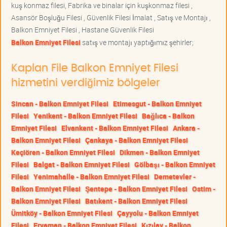
kuş konmaz filesi, Fabrika ve binalar için kuşkonmaz filesi ,
Asansör Boşluğu Filesi , Güvenlik Filesi İmalat , Satış ve Montajı ,
Balkon Emniyet Filesi , Hastane Güvenlik Filesi
Balkon Emniyet Filesi
satış ve montajı yaptığımız şehirler;
Kaplan File Balkon Emniyet Filesi
hizmetini verdiğimiz bölgeler
Sincan - Balkon Emniyet Filesi
Etimesgut - Balkon Emniyet
Filesi
Yenikent - Balkon Emniyet Filesi
Bağlıca - Balkon
Emniyet Filesi
Elvankent - Balkon Emniyet Filesi
Ankara -
Balkon Emniyet Filesi
Çankaya - Balkon Emniyet Filesi
Keçiören - Balkon Emniyet Filesi
Dikmen - Balkon Emniyet
Filesi
Balgat - Balkon Emniyet Filesi
Gölbaşı - Balkon Emniyet
Filesi
Yenimahalle - Balkon Emniyet Filesi
Demetevler -
Balkon Emniyet Filesi
Şentepe - Balkon Emniyet Filesi
Ostim -
Balkon Emniyet Filesi
Batıkent - Balkon Emniyet Filesi
Ümitköy - Balkon Emniyet Filesi
Çayyolu - Balkon Emniyet
Filesi
Eryaman - Balkon Emniyet Filesi
Kızılay - Balkon