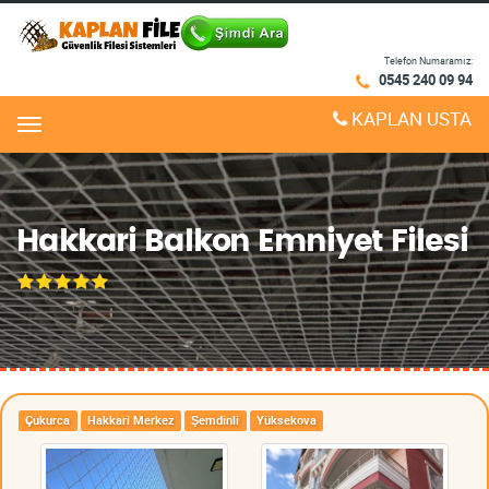
Telefon Numaramız:
0545 240 09 94
KAPLAN USTA
Menu
Hakkari Balkon Emniyet Filesi
Çukurca
Hakkari Merkez
Şemdinli
Yüksekova