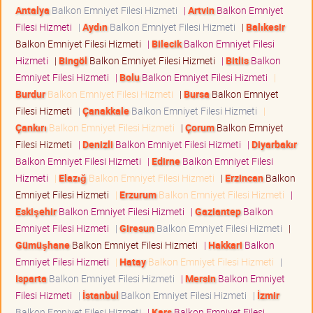
Antalya
Balkon Emniyet Filesi Hizmeti
|
Artvin
Balkon Emniyet
Filesi Hizmeti
|
Aydın
Balkon Emniyet Filesi Hizmeti
|
Balıkesir
Balkon Emniyet Filesi Hizmeti
|
Bilecik
Balkon Emniyet Filesi
Hizmeti
|
Bingöl
Balkon Emniyet Filesi Hizmeti
|
Bitlis
Balkon
Emniyet Filesi Hizmeti
|
Bolu
Balkon Emniyet Filesi Hizmeti
|
Burdur
Balkon Emniyet Filesi Hizmeti
|
Bursa
Balkon Emniyet
Filesi Hizmeti
|
Çanakkale
Balkon Emniyet Filesi Hizmeti
|
Çankırı
Balkon Emniyet Filesi Hizmeti
|
Çorum
Balkon Emniyet
Filesi Hizmeti
|
Denizli
Balkon Emniyet Filesi Hizmeti
|
Diyarbakır
Balkon Emniyet Filesi Hizmeti
|
Edirne
Balkon Emniyet Filesi
Hizmeti
|
Elazığ
Balkon Emniyet Filesi Hizmeti
|
Erzincan
Balkon
Emniyet Filesi Hizmeti
|
Erzurum
Balkon Emniyet Filesi Hizmeti
|
Eskişehir
Balkon Emniyet Filesi Hizmeti
|
Gaziantep
Balkon
Emniyet Filesi Hizmeti
|
Giresun
Balkon Emniyet Filesi Hizmeti
|
Gümüşhane
Balkon Emniyet Filesi Hizmeti
|
Hakkari
Balkon
Emniyet Filesi Hizmeti
|
Hatay
Balkon Emniyet Filesi Hizmeti
|
Isparta
Balkon Emniyet Filesi Hizmeti
|
Mersin
Balkon Emniyet
Filesi Hizmeti
|
İstanbul
Balkon Emniyet Filesi Hizmeti
|
İzmir
Balkon Emniyet Filesi Hizmeti
|
Kars
Balkon Emniyet Filesi