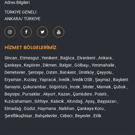
Adres Bilgileri
TÜRKİYE GENELİ
ANKARA/ TÜRKİYE
HİZMET BÖLGELERİMİZ
Sincan , Etimesgut , Yenikent , Bağlıca , Elvankent , Ankara ,
Çankaya , Keçiören , Dikmen , Balgat , Gölbaşı , Yenimahalle ,
Demetevler , Şentepe , Ostim , Batıkent , Ümitköy , Çayyolu ,
Eryaman , Kızılay , Yapracık , İvedik , İvedik OSB , Şaşmaz , Başkent
Sanayisi , Çukurambar , Söğütözü , İncek , Siteler , Mamak , Çubuk ,
Beştepe , Pursaklar , Akyurt , Kazan , Çamlıdere , Polatlı ,
Kızılcahamam , Sıhhiye , Kalecik , Altındağ , Ayaş , Baypazarı ,
Elmadağ , Güdül , Haymana , Nallıhan , Çankaya Koru ,
Şereflikoçhisar , Bahçelievler , Cebeci , Beşevler , Etlik