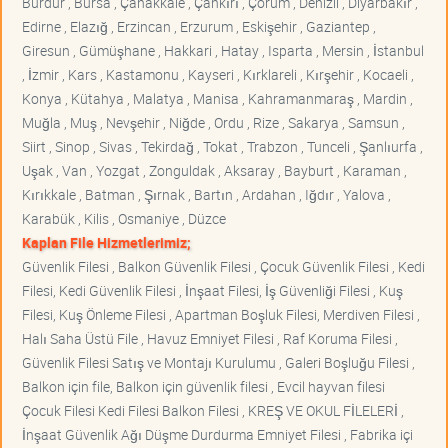
Burdur , Bursa , Çanakkale , Çankırı , Çorum , Denizli , Diyarbakır ,
Edirne , Elazığ , Erzincan , Erzurum , Eskişehir , Gaziantep ,
Giresun , Gümüşhane , Hakkari , Hatay , Isparta , Mersin , İstanbul
, İzmir , Kars , Kastamonu , Kayseri , Kırklareli , Kırşehir , Kocaeli ,
Konya , Kütahya , Malatya , Manisa , Kahramanmaraş , Mardin ,
Muğla , Muş , Nevşehir , Niğde , Ordu , Rize , Sakarya , Samsun ,
Siirt , Sinop , Sivas , Tekirdağ , Tokat , Trabzon , Tunceli , Şanlıurfa ,
Uşak , Van , Yozgat , Zonguldak , Aksaray , Bayburt , Karaman ,
Kırıkkale , Batman , Şırnak , Bartın , Ardahan , Iğdır , Yalova ,
Karabük , Kilis , Osmaniye , Düzce
Kaplan File Hizmetlerimiz;
Güvenlik Filesi , Balkon Güvenlik Filesi , Çocuk Güvenlik Filesi , Kedi
Filesi, Kedi Güvenlik Filesi , İnşaat Filesi, İş Güvenliği Filesi , Kuş
Filesi, Kuş Önleme Filesi , Apartman Boşluk Filesi, Merdiven Filesi ,
Halı Saha Üstü File , Havuz Emniyet Filesi , Raf Koruma Filesi ,
Güvenlik Filesi Satış ve Montajı Kurulumu , Galeri Boşluğu Filesi ,
Balkon için file, Balkon için güvenlik filesi , Evcil hayvan filesi
Çocuk Filesi Kedi Filesi Balkon Filesi , KREŞ VE OKUL FİLELERİ ,
İnşaat Güvenlik Ağı Düşme Durdurma Emniyet Filesi , Fabrika içi