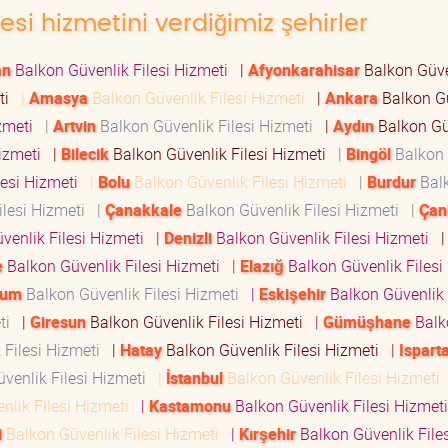
esi hizmetini verdiğimiz şehirler
an
Balkon Güvenlik Filesi Hizmeti
|
Afyonkarahisar
Balkon Güve
eti
|
Amasya
Balkon Güvenlik Filesi Hizmeti
|
Ankara
Balkon G
izmeti
|
Artvin
Balkon Güvenlik Filesi Hizmeti
|
Aydın
Balkon Gü
Hizmeti
|
Bilecik
Balkon Güvenlik Filesi Hizmeti
|
Bingöl
Balkon
lesi Hizmeti
|
Bolu
Balkon Güvenlik Filesi Hizmeti
|
Burdur
Bal
ilesi Hizmeti
|
Çanakkale
Balkon Güvenlik Filesi Hizmeti
|
Çan
venlik Filesi Hizmeti
|
Denizli
Balkon Güvenlik Filesi Hizmeti
|
e
Balkon Güvenlik Filesi Hizmeti
|
Elazığ
Balkon Güvenlik Filesi
rum
Balkon Güvenlik Filesi Hizmeti
|
Eskişehir
Balkon Güvenlik 
eti
|
Giresun
Balkon Güvenlik Filesi Hizmeti
|
Gümüşhane
Balk
 Filesi Hizmeti
|
Hatay
Balkon Güvenlik Filesi Hizmeti
|
Ispart
venlik Filesi Hizmeti
|
İstanbul
Balkon Güvenlik Filesi Hizmeti
nlik Filesi Hizmeti
|
Kastamonu
Balkon Güvenlik Filesi Hizme
i
Balkon Güvenlik Filesi Hizmeti
|
Kırşehir
Balkon Güvenlik Files