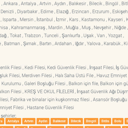
kara , Antalya , Artvin , Aydın , Balıkesir , Bilecik , Bingöl , Bitli
enizli , Diyarbakır , Edirne , Elazığ , Erzincan , Erzurum , Eskişehi
sparta , Mersin , İstanbul , İzmir , Kars , Kastamonu , Kayseri , K
Manisa , Kahramanmaraş , Mardin , Muğla , Muş , Nevşehir , Niğde ,
rdağ , Tokat , Trabzon , Tunceli , Şanlıurfa , Uşak , Van , Yozgat ,
 Batman , Şırnak , Bartın , Ardahan , Iğdır , Yalova , Karabük , Kil
lik Filesi , Kedi Filesi, Kedi Güvenlik Filesi , İnşaat Filesi, İş Gü
luk Filesi, Merdiven Filesi , Halı Saha Üstü File , Havuz Emniyet F
 Kurulumu , Galeri Boşluğu Filesi , Balkon için file, Balkon için g
si Balkon Filesi , KREŞ VE OKUL FİLELERİ , İnşaat Güvenlik Ağı Düş
lesi, Fabrika ve binalar için kuşkonmaz filesi , Asansör Boşluğu F
mniyet Filesi , Hastane Güvenlik Filesi
şehirler;
ra
Antalya
Artvin
Aydın
Balıkesir
Bilecik
Bingöl
Bitlis
Bolu