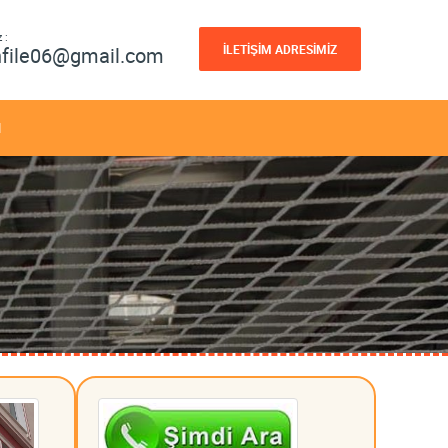
 :
İLETİŞİM ADRESİMİZ
nfile06@gmail.com
M