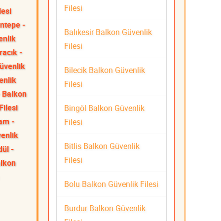
Filesi
lesi
ntepe -
Balıkesir Balkon Güvenlik
enlik
Filesi
racık -
üvenlik
Bilecik Balkon Güvenlik
enlik
Filesi
 Balkon
Filesi
Bingöl Balkon Güvenlik
am -
Filesi
venlik
Bitlis Balkon Güvenlik
ül -
Filesi
alkon
Bolu Balkon Güvenlik Filesi
Burdur Balkon Güvenlik