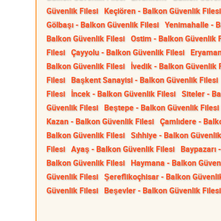
Güvenlik Filesi
Keçiören - Balkon Güvenlik Filesi
Gölbaşı - Balkon Güvenlik Filesi
Yenimahalle - B
Balkon Güvenlik Filesi
Ostim - Balkon Güvenlik F
Filesi
Çayyolu - Balkon Güvenlik Filesi
Eryaman 
Balkon Güvenlik Filesi
İvedik - Balkon Güvenlik F
Filesi
Başkent Sanayisi - Balkon Güvenlik Filesi
Filesi
İncek - Balkon Güvenlik Filesi
Siteler - B
Güvenlik Filesi
Beştepe - Balkon Güvenlik Filesi
Kazan - Balkon Güvenlik Filesi
Çamlıdere - Balko
Balkon Güvenlik Filesi
Sıhhiye - Balkon Güvenlik
Filesi
Ayaş - Balkon Güvenlik Filesi
Baypazarı -
Balkon Güvenlik Filesi
Haymana - Balkon Güvenli
Güvenlik Filesi
Şereflikoçhisar - Balkon Güvenlik
Güvenlik Filesi
Beşevler - Balkon Güvenlik Filesi