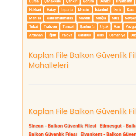
Bursa
Çanakkale
Çankırı
Çorum
Denizli
Diyarbakır
Hakkari
Hatay
Isparta
Mersin
İstanbul
İzmir
Kars
Manisa
Kahramanmaraş
Mardin
Muğla
Muş
Nevşeh
Tokat
Trabzon
Tunceli
Şanlıurfa
Uşak
Van
Yozga
Ardahan
Iğdır
Yalova
Karabük
Kilis
Osmaniye
Dü
Kaplan File Balkon Güvenlik Fi
Mahalleleri
Kaplan File Balkon Güvenlik Fi
Sincan - Balkon Güvenlik Filesi
Etimesgut - Balk
Balkon Güvenlik Filesi
Elvankent - Balkon Güvenl