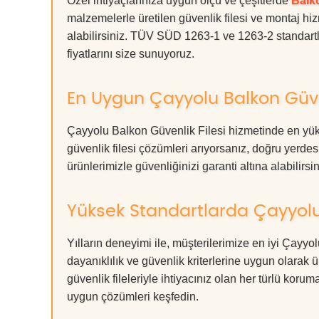
Özel ihtiyaçlarınıza uygun ölçü ve çeşitlerde
Balko
malzemelerle üretilen güvenlik filesi ve montaj hiz
alabilirsiniz. TÜV SÜD 1263-1 ve 1263-2 standartla
fiyatlarını size sunuyoruz.
En Uygun Çayyolu Balkon Güven
Çayyolu Balkon Güvenlik Filesi hizmetinde en yüks
güvenlik filesi çözümleri arıyorsanız, doğru ye
ürünlerimizle güvenliğinizi garanti altına alabilirsiniz
Yüksek Standartlarda Çayyolu 
Yılların deneyimi ile, müşterilerimize en iyi Çayy
dayanıklılık ve güvenlik kriterlerine uygun olarak 
güvenlik fileleriyle ihtiyacınız olan her türlü k
uygun çözümleri keşfedin.