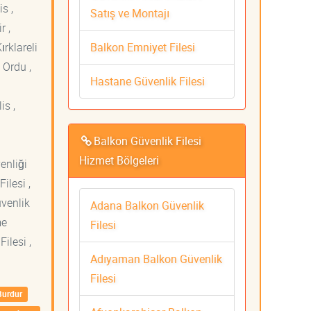
s ,
Satış ve Montajı
r ,
Balkon Emniyet Filesi
ırklareli
 Ordu ,
Hastane Güvenlik Filesi
is ,
Balkon Güvenlik Filesi
Hizmet Bölgeleri
venliği
ilesi ,
üvenlik
Adana Balkon Güvenlik
me
Filesi
ilesi ,
Adıyaman Balkon Güvenlik
Filesi
Burdur