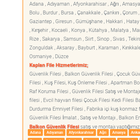
Adana , Adıyaman , Afyonkarahisar , Ağrı , Amasya , An
Bolu , Burdur , Bursa , Çanakkale , Çankırı , Çorum , D
Gaziantep , Giresun , Gümüşhane , Hakkari , Hatay , I
, Kırşehir , Kocaeli , Konya , Kütahya , Malatya , 
Rize , Sakarya , Samsun , Siirt , Sinop , Sivas , Teki
Zonguldak , Aksaray , Bayburt , Karaman , Kırıkkale ,
Osmaniye , Düzce
Kaplan File Hizmetlerimiz;
Güvenlik Filesi , Balkon Güvenlik Filesi , Çocuk Güven
Filesi , Kuş Filesi, Kuş Önleme Filesi , Apartman Boş
Raf Koruma Filesi , Güvenlik Filesi Satış ve Montajı
filesi , Evcil hayvan filesi Çocuk Filesi Kedi File
Durdurma Emniyet Filesi , Fabrika içi kuş konmaz fi
Güvenlik Filesi İmalat , Satış ve Montajı , Balkon E
Balkon Güvenlik Filesi
satış ve montajı yaptığımız 
Adana
Adıyaman
Afyonkarahisar
Ağrı
Amasya
Anka