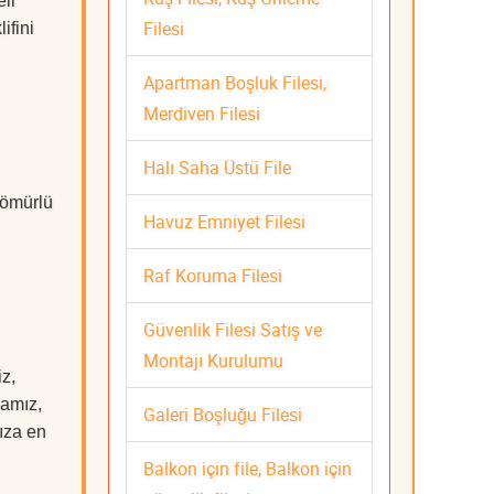
li
Filesi
ifini
Apartman Boşluk Filesi,
Merdiven Filesi
Halı Saha Üstü File
 ömürlü
Havuz Emniyet Filesi
Raf Koruma Filesi
Güvenlik Filesi Satış ve
Montajı Kurulumu
z,
mamız,
Galeri Boşluğu Filesi
nıza en
Balkon için file, Balkon için