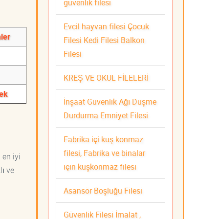
güvenlik filesi
Evcil hayvan filesi Çocuk
ler
Filesi Kedi Filesi Balkon
Filesi
KREŞ VE OKUL FİLELERİ
tek
İnşaat Güvenlik Ağı Düşme
Durdurma Emniyet Filesi
Fabrika içi kuş konmaz
filesi, Fabrika ve binalar
 en iyi
için kuşkonmaz filesi
lı ve
Asansör Boşluğu Filesi
Güvenlik Filesi İmalat ,