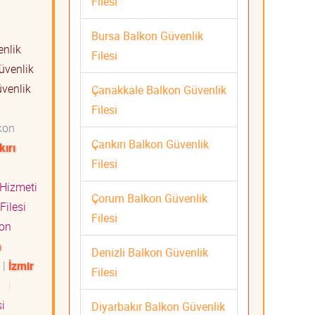
Filesi
Bursa Balkon Güvenlik
nlik
Filesi
üvenlik
venlik
Çanakkale Balkon Güvenlik
Filesi
kon
Çankırı Balkon Güvenlik
kırı
Filesi
 Hizmeti
Çorum Balkon Güvenlik
Filesi
Filesi
on
a
Denizli Balkon Güvenlik
|
İzmir
Filesi
ti
|
i
Diyarbakır Balkon Güvenlik