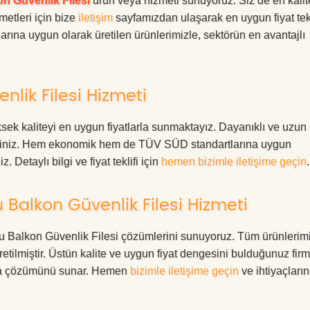
n Güvenlik Filesi
ürün veya hizmeti sunuyoruz. Siz de en kalite
metleri için bize
iletişim
sayfamızdan ulaşarak en uygun fiyat tekl
rına uygun olarak üretilen ürünlerimizle, sektörün en avantajlı
lik Filesi Hizmeti
ek kaliteyi en uygun fiyatlarla sunmaktayız. Dayanıklı ve uzun
rdesiniz. Hem ekonomik hem de TÜV SÜD standartlarına uygun
. Detaylı bilgi ve fiyat teklifi için
hemen bizimle iletişime geçin
.
Balkon Güvenlik Filesi Hizmeti
olu Balkon Güvenlik Filesi çözümlerini sunuyoruz. Tüm ürünlerimi
üretilmiştir. Üstün kalite ve uygun fiyat dengesini bulduğunuz fir
oruma çözümünü sunar. Hemen
bizimle iletişime geçin
ve ihtiyaçları