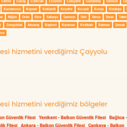
Edirne
Elazığ
Erzincan
Erzurum
Eskişehir
Gaziantep
Giresun
G
Kastamonu
Kayseri
Kırklareli
Kırşehir
Kocaeli
Konya
Kütahya
ir
Niğde
Ordu
Rize
Sakarya
Samsun
Siirt
Sinop
Sivas
Tekir
t
Zonguldak
Aksaray
Bayburt
Karaman
Kırıkkale
Batman
Şırnak
zce
lesi hizmetini verdiğimiz Çayyolu
lesi hizmetini verdiğimiz bölgeler
on Güvenlik Filesi
Yenikent - Balkon Güvenlik Filesi
Bağlıca 
ik Filesi
Ankara - Balkon Güvenlik Filesi
Çankaya - Balkon