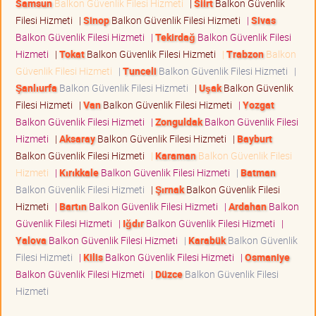
Samsun
Balkon Güvenlik Filesi Hizmeti
|
Siirt
Balkon Güvenlik
Filesi Hizmeti
|
Sinop
Balkon Güvenlik Filesi Hizmeti
|
Sivas
Balkon Güvenlik Filesi Hizmeti
|
Tekirdağ
Balkon Güvenlik Filesi
Hizmeti
|
Tokat
Balkon Güvenlik Filesi Hizmeti
|
Trabzon
Balkon
Güvenlik Filesi Hizmeti
|
Tunceli
Balkon Güvenlik Filesi Hizmeti
|
Şanlıurfa
Balkon Güvenlik Filesi Hizmeti
|
Uşak
Balkon Güvenlik
Filesi Hizmeti
|
Van
Balkon Güvenlik Filesi Hizmeti
|
Yozgat
Balkon Güvenlik Filesi Hizmeti
|
Zonguldak
Balkon Güvenlik Filesi
Hizmeti
|
Aksaray
Balkon Güvenlik Filesi Hizmeti
|
Bayburt
Balkon Güvenlik Filesi Hizmeti
|
Karaman
Balkon Güvenlik Filesi
Hizmeti
|
Kırıkkale
Balkon Güvenlik Filesi Hizmeti
|
Batman
Balkon Güvenlik Filesi Hizmeti
|
Şırnak
Balkon Güvenlik Filesi
Hizmeti
|
Bartın
Balkon Güvenlik Filesi Hizmeti
|
Ardahan
Balkon
Güvenlik Filesi Hizmeti
|
Iğdır
Balkon Güvenlik Filesi Hizmeti
|
Yalova
Balkon Güvenlik Filesi Hizmeti
|
Karabük
Balkon Güvenlik
Filesi Hizmeti
|
Kilis
Balkon Güvenlik Filesi Hizmeti
|
Osmaniye
Balkon Güvenlik Filesi Hizmeti
|
Düzce
Balkon Güvenlik Filesi
Hizmeti