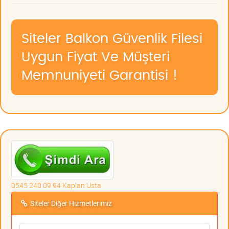
Siteler Balkon Güvenlik Filesi
Uygun Fiyat Ve Müşteri
Memnuniyeti Garantisi !
0545 240 09 94 Kaplan Usta
Siteler Diğer Hizmetlerimiz