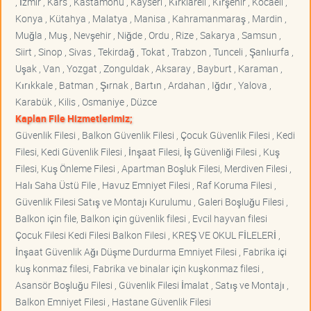
, İzmir , Kars , Kastamonu , Kayseri , Kırklareli , Kırşehir , Kocaeli ,
Konya , Kütahya , Malatya , Manisa , Kahramanmaraş , Mardin ,
Muğla , Muş , Nevşehir , Niğde , Ordu , Rize , Sakarya , Samsun ,
Siirt , Sinop , Sivas , Tekirdağ , Tokat , Trabzon , Tunceli , Şanlıurfa ,
Uşak , Van , Yozgat , Zonguldak , Aksaray , Bayburt , Karaman ,
Kırıkkale , Batman , Şırnak , Bartın , Ardahan , Iğdır , Yalova ,
Karabük , Kilis , Osmaniye , Düzce
Kaplan File Hizmetlerimiz;
Güvenlik Filesi , Balkon Güvenlik Filesi , Çocuk Güvenlik Filesi , Kedi
Filesi, Kedi Güvenlik Filesi , İnşaat Filesi, İş Güvenliği Filesi , Kuş
Filesi, Kuş Önleme Filesi , Apartman Boşluk Filesi, Merdiven Filesi ,
Halı Saha Üstü File , Havuz Emniyet Filesi , Raf Koruma Filesi ,
Güvenlik Filesi Satış ve Montajı Kurulumu , Galeri Boşluğu Filesi ,
Balkon için file, Balkon için güvenlik filesi , Evcil hayvan filesi
Çocuk Filesi Kedi Filesi Balkon Filesi , KREŞ VE OKUL FİLELERİ ,
İnşaat Güvenlik Ağı Düşme Durdurma Emniyet Filesi , Fabrika içi
kuş konmaz filesi, Fabrika ve binalar için kuşkonmaz filesi ,
Asansör Boşluğu Filesi , Güvenlik Filesi İmalat , Satış ve Montajı ,
Balkon Emniyet Filesi , Hastane Güvenlik Filesi