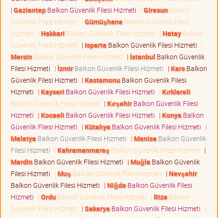
|
Gaziantep
Balkon Güvenlik Filesi Hizmeti
|
Giresun
Balkon
Güvenlik Filesi Hizmeti
|
Gümüşhane
Balkon Güvenlik Filesi
Hizmeti
|
Hakkari
Balkon Güvenlik Filesi Hizmeti
|
Hatay
Balkon
Güvenlik Filesi Hizmeti
|
Isparta
Balkon Güvenlik Filesi Hizmeti
|
Mersin
Balkon Güvenlik Filesi Hizmeti
|
İstanbul
Balkon Güvenlik
Filesi Hizmeti
|
İzmir
Balkon Güvenlik Filesi Hizmeti
|
Kars
Balkon
Güvenlik Filesi Hizmeti
|
Kastamonu
Balkon Güvenlik Filesi
Hizmeti
|
Kayseri
Balkon Güvenlik Filesi Hizmeti
|
Kırklareli
Balkon Güvenlik Filesi Hizmeti
|
Kırşehir
Balkon Güvenlik Filesi
Hizmeti
|
Kocaeli
Balkon Güvenlik Filesi Hizmeti
|
Konya
Balkon
Güvenlik Filesi Hizmeti
|
Kütahya
Balkon Güvenlik Filesi Hizmeti
|
Malatya
Balkon Güvenlik Filesi Hizmeti
|
Manisa
Balkon Güvenlik
Filesi Hizmeti
|
Kahramanmaraş
Balkon Güvenlik Filesi Hizmeti
|
Mardin
Balkon Güvenlik Filesi Hizmeti
|
Muğla
Balkon Güvenlik
Filesi Hizmeti
|
Muş
Balkon Güvenlik Filesi Hizmeti
|
Nevşehir
Balkon Güvenlik Filesi Hizmeti
|
Niğde
Balkon Güvenlik Filesi
Hizmeti
|
Ordu
Balkon Güvenlik Filesi Hizmeti
|
Rize
Balkon
Güvenlik Filesi Hizmeti
|
Sakarya
Balkon Güvenlik Filesi Hizmeti
|