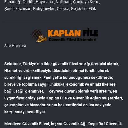
Elmadağ , Güdül , Haymana , Nallıhan , Çankaya Koru ,
Şereflikoçhisar , Bahçelievler , Cebeci , Beşevler , Etlik
Site Haritası
Sektörde, Türkiye’nin lider
güvenlik filesi ve ağı
üreticisi olarak,
Hizmet ve ürün kalitesiyle tüketicinin birinci tercihi olarak
sürekliliği sağlamak. Faaliyette bulunduğumuz sektörlerde;
bireye ve topluma saygılı, hukuka, ekonomik ve ahlaki ilkelere
bağlı, sağlık, emniyet, çevreye duyarlı olarak yerli üretim, en
uygun fiyat anlayışıyla
Kaplan File ve Güvenlik Ağları
müşterileri,
çalışanları ve hissedarlarının beklentilerini en üst seviyede
karşılamayı hedefliyor.
Merdiven Güvenlik Filesi
,
İnşaat Güvenlik Ağı
,
Depo Raf Güvenlik