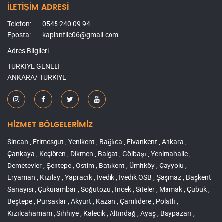
İLETİŞİM ADRESİ
Telefon:
0545 240 09 94
Eposta:
kaplanfile06@gmail.com
Adres Bilgileri
TÜRKİYE GENELİ
ANKARA/ TÜRKİYE
HİZMET BÖLGELERİMİZ
Sincan , Etimesgut , Yenikent , Bağlıca , Elvankent , Ankara ,
Çankaya , Keçiören , Dikmen , Balgat , Gölbaşı , Yenimahalle ,
Demetevler , Şentepe , Ostim , Batıkent , Ümitköy , Çayyolu ,
Eryaman , Kızılay , Yapracık , İvedik , İvedik OSB , Şaşmaz , Başkent
Sanayisi , Çukurambar , Söğütözü , İncek , Siteler , Mamak , Çubuk ,
Beştepe , Pursaklar , Akyurt , Kazan , Çamlıdere , Polatlı ,
Kızılcahamam , Sıhhiye , Kalecik , Altındağ , Ayaş , Baypazarı ,