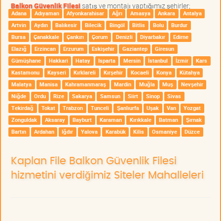
Balkon Güvenlik Filesi
satış ve montajı yaptığımız şehirler;
Adana
Adıyaman
Afyonkarahisar
Ağrı
Amasya
Ankara
Antalya
Artvin
Aydın
Balıkesir
Bilecik
Bingöl
Bitlis
Bolu
Burdur
Bursa
Çanakkale
Çankırı
Çorum
Denizli
Diyarbakır
Edirne
Elazığ
Erzincan
Erzurum
Eskişehir
Gaziantep
Giresun
Gümüşhane
Hakkari
Hatay
Isparta
Mersin
İstanbul
İzmir
Kars
Kastamonu
Kayseri
Kırklareli
Kırşehir
Kocaeli
Konya
Kütahya
Malatya
Manisa
Kahramanmaraş
Mardin
Muğla
Muş
Nevşehir
Niğde
Ordu
Rize
Sakarya
Samsun
Siirt
Sinop
Sivas
Tekirdağ
Tokat
Trabzon
Tunceli
Şanlıurfa
Uşak
Van
Yozgat
Zonguldak
Aksaray
Bayburt
Karaman
Kırıkkale
Batman
Şırnak
Bartın
Ardahan
Iğdır
Yalova
Karabük
Kilis
Osmaniye
Düzce
Kaplan File Balkon Güvenlik Filesi
hizmetini verdiğimiz Siteler Mahalleleri