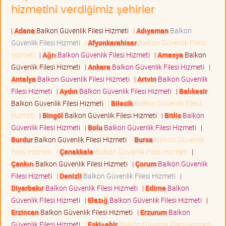
hizmetini verdiğimiz şehirler
|
Adana
Balkon Güvenlik Filesi Hizmeti
|
Adıyaman
Balkon
Güvenlik Filesi Hizmeti
|
Afyonkarahisar
Balkon Güvenlik Filesi
Hizmeti
|
Ağrı
Balkon Güvenlik Filesi Hizmeti
|
Amasya
Balkon
Güvenlik Filesi Hizmeti
|
Ankara
Balkon Güvenlik Filesi Hizmeti
|
Antalya
Balkon Güvenlik Filesi Hizmeti
|
Artvin
Balkon Güvenlik
Filesi Hizmeti
|
Aydın
Balkon Güvenlik Filesi Hizmeti
|
Balıkesir
Balkon Güvenlik Filesi Hizmeti
|
Bilecik
Balkon Güvenlik Filesi
Hizmeti
|
Bingöl
Balkon Güvenlik Filesi Hizmeti
|
Bitlis
Balkon
Güvenlik Filesi Hizmeti
|
Bolu
Balkon Güvenlik Filesi Hizmeti
|
Burdur
Balkon Güvenlik Filesi Hizmeti
|
Bursa
Balkon Güvenlik
Filesi Hizmeti
|
Çanakkale
Balkon Güvenlik Filesi Hizmeti
|
Çankırı
Balkon Güvenlik Filesi Hizmeti
|
Çorum
Balkon Güvenlik
Filesi Hizmeti
|
Denizli
Balkon Güvenlik Filesi Hizmeti
|
Diyarbakır
Balkon Güvenlik Filesi Hizmeti
|
Edirne
Balkon
Güvenlik Filesi Hizmeti
|
Elazığ
Balkon Güvenlik Filesi Hizmeti
|
Erzincan
Balkon Güvenlik Filesi Hizmeti
|
Erzurum
Balkon
Güvenlik Filesi Hizmeti
|
Eskişehir
Balkon Güvenlik Filesi Hizmeti