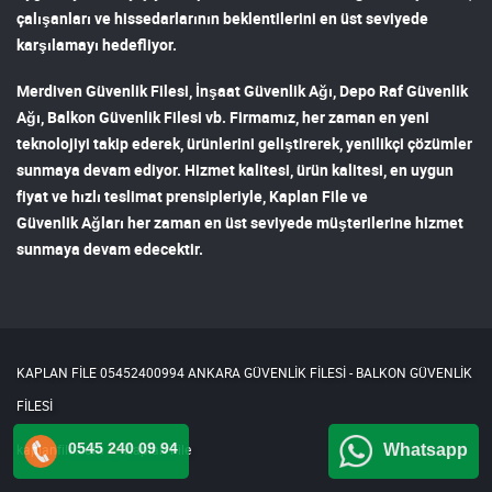
çalışanları ve hissedarlarının beklentilerini en üst seviyede
karşılamayı hedefliyor.
Merdiven Güvenlik Filesi
,
İnşaat Güvenlik Ağı
,
Depo Raf Güvenlik
Ağı
,
Balkon Güvenlik Filesi
vb. Firmamız, her zaman en yeni
teknolojiyi takip ederek, ürünlerini geliştirerek, yenilikçi çözümler
sunmaya devam ediyor. Hizmet kalitesi, ürün kalitesi, en uygun
fiyat ve hızlı teslimat prensipleriyle,
Kaplan File ve
Güvenlik Ağları
her zaman en üst seviyede müşterilerine hizmet
sunmaya devam edecektir.
KAPLAN FİLE 05452400994 ANKARA GÜVENLİK FİLESİ - BALKON GÜVENLİK
FİLESİ
0545 240 09 94
kaplanfile.com
Kaplan File
Whatsapp