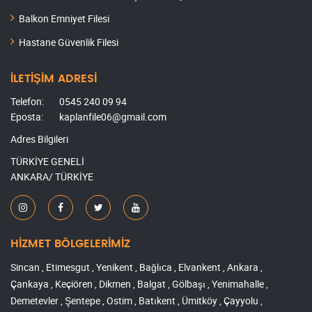
Balkon Emniyet Filesi
Hastane Güvenlik Filesi
İLETİŞİM ADRESİ
Telefon:
0545 240 09 94
Eposta:
kaplanfile06@gmail.com
Adres Bilgileri
TÜRKİYE GENELİ
ANKARA/ TÜRKİYE
HİZMET BÖLGELERİMİZ
Sincan , Etimesgut , Yenikent , Bağlıca , Elvankent , Ankara ,
Çankaya , Keçiören , Dikmen , Balgat , Gölbaşı , Yenimahalle ,
Demetevler , Şentepe , Ostim , Batıkent , Ümitköy , Çayyolu ,