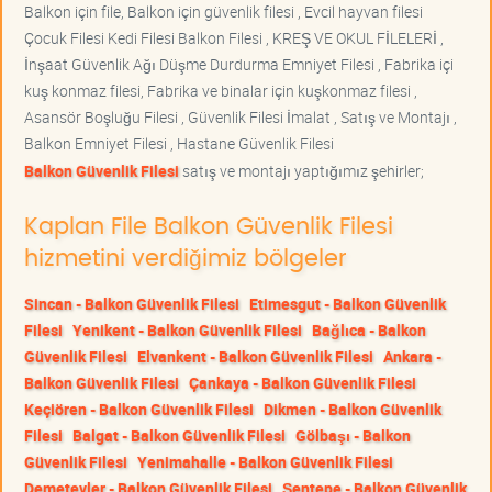
Balkon için file, Balkon için güvenlik filesi , Evcil hayvan filesi
Çocuk Filesi Kedi Filesi Balkon Filesi , KREŞ VE OKUL FİLELERİ ,
İnşaat Güvenlik Ağı Düşme Durdurma Emniyet Filesi , Fabrika içi
kuş konmaz filesi, Fabrika ve binalar için kuşkonmaz filesi ,
Asansör Boşluğu Filesi , Güvenlik Filesi İmalat , Satış ve Montajı ,
Balkon Emniyet Filesi , Hastane Güvenlik Filesi
Balkon Güvenlik Filesi
satış ve montajı yaptığımız şehirler;
Kaplan File Balkon Güvenlik Filesi
hizmetini verdiğimiz bölgeler
Sincan - Balkon Güvenlik Filesi
Etimesgut - Balkon Güvenlik
Filesi
Yenikent - Balkon Güvenlik Filesi
Bağlıca - Balkon
Güvenlik Filesi
Elvankent - Balkon Güvenlik Filesi
Ankara -
Balkon Güvenlik Filesi
Çankaya - Balkon Güvenlik Filesi
Keçiören - Balkon Güvenlik Filesi
Dikmen - Balkon Güvenlik
Filesi
Balgat - Balkon Güvenlik Filesi
Gölbaşı - Balkon
Güvenlik Filesi
Yenimahalle - Balkon Güvenlik Filesi
Demetevler - Balkon Güvenlik Filesi
Şentepe - Balkon Güvenlik