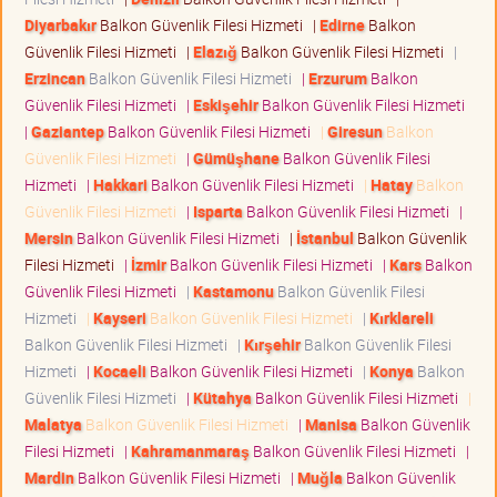
Diyarbakır
Balkon Güvenlik Filesi Hizmeti
|
Edirne
Balkon
Güvenlik Filesi Hizmeti
|
Elazığ
Balkon Güvenlik Filesi Hizmeti
|
Erzincan
Balkon Güvenlik Filesi Hizmeti
|
Erzurum
Balkon
Güvenlik Filesi Hizmeti
|
Eskişehir
Balkon Güvenlik Filesi Hizmeti
|
Gaziantep
Balkon Güvenlik Filesi Hizmeti
|
Giresun
Balkon
Güvenlik Filesi Hizmeti
|
Gümüşhane
Balkon Güvenlik Filesi
Hizmeti
|
Hakkari
Balkon Güvenlik Filesi Hizmeti
|
Hatay
Balkon
Güvenlik Filesi Hizmeti
|
Isparta
Balkon Güvenlik Filesi Hizmeti
|
Mersin
Balkon Güvenlik Filesi Hizmeti
|
İstanbul
Balkon Güvenlik
Filesi Hizmeti
|
İzmir
Balkon Güvenlik Filesi Hizmeti
|
Kars
Balkon
Güvenlik Filesi Hizmeti
|
Kastamonu
Balkon Güvenlik Filesi
Hizmeti
|
Kayseri
Balkon Güvenlik Filesi Hizmeti
|
Kırklareli
Balkon Güvenlik Filesi Hizmeti
|
Kırşehir
Balkon Güvenlik Filesi
Hizmeti
|
Kocaeli
Balkon Güvenlik Filesi Hizmeti
|
Konya
Balkon
Güvenlik Filesi Hizmeti
|
Kütahya
Balkon Güvenlik Filesi Hizmeti
|
Malatya
Balkon Güvenlik Filesi Hizmeti
|
Manisa
Balkon Güvenlik
Filesi Hizmeti
|
Kahramanmaraş
Balkon Güvenlik Filesi Hizmeti
|
Mardin
Balkon Güvenlik Filesi Hizmeti
|
Muğla
Balkon Güvenlik