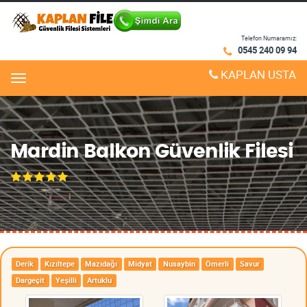
Telefon Numaramız:
0545 240 09 94
KAPLAN USTA
Menu
Mardin Balkon Güvenlik Filesi
Derik
Kızıltepe
Mazıdağı
Midyat
Nusaybin
Ömerli
Savur
Dargeçit
Yeşilli
Artuklu