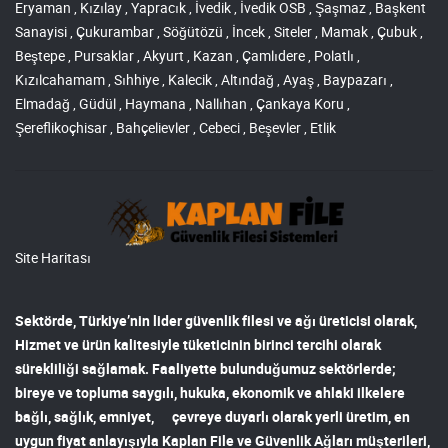
Eryaman , Kızılay , Yapracık , İvedik , İvedik OSB , Şaşmaz , Başkent
Sanayisi , Çukurambar , Söğütözü , İncek , Siteler , Mamak , Çubuk ,
Beştepe , Pursaklar , Akyurt , Kazan , Çamlıdere , Polatlı ,
Kızılcahamam , Sıhhiye , Kalecik , Altındağ , Ayaş , Baypazarı ,
Elmadağ , Güdül , Haymana , Nallıhan , Çankaya Koru ,
Şereflikoçhisar , Bahçelievler , Cebeci , Beşevler , Etlik
Site Haritası
Sektörde, Türkiye’nin lider
güvenlik filesi ve ağı
üreticisi olarak,
Hizmet ve ürün kalitesiyle tüketicinin birinci tercihi olarak
sürekliliği sağlamak. Faaliyette bulunduğumuz sektörlerde;
bireye ve topluma saygılı, hukuka, ekonomik ve ahlaki ilkelere
bağlı, sağlık, emniyet, çevreye duyarlı olarak yerli üretim, en
uygun fiyat anlayışıyla
Kaplan File ve Güvenlik Ağları
müşterileri,