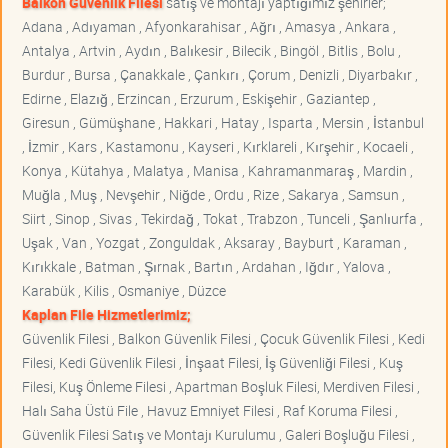
Balkon Güvenlik Filesi
satış ve montajı yaptığımız şehirler;
Adana , Adıyaman , Afyonkarahisar , Ağrı , Amasya , Ankara ,
Antalya , Artvin , Aydın , Balıkesir , Bilecik , Bingöl , Bitlis , Bolu ,
Burdur , Bursa , Çanakkale , Çankırı , Çorum , Denizli , Diyarbakır ,
Edirne , Elazığ , Erzincan , Erzurum , Eskişehir , Gaziantep ,
Giresun , Gümüşhane , Hakkari , Hatay , Isparta , Mersin , İstanbul
, İzmir , Kars , Kastamonu , Kayseri , Kırklareli , Kırşehir , Kocaeli ,
Konya , Kütahya , Malatya , Manisa , Kahramanmaraş , Mardin ,
Muğla , Muş , Nevşehir , Niğde , Ordu , Rize , Sakarya , Samsun ,
Siirt , Sinop , Sivas , Tekirdağ , Tokat , Trabzon , Tunceli , Şanlıurfa ,
Uşak , Van , Yozgat , Zonguldak , Aksaray , Bayburt , Karaman ,
Kırıkkale , Batman , Şırnak , Bartın , Ardahan , Iğdır , Yalova ,
Karabük , Kilis , Osmaniye , Düzce
Kaplan File Hizmetlerimiz;
Güvenlik Filesi , Balkon Güvenlik Filesi , Çocuk Güvenlik Filesi , Kedi
Filesi, Kedi Güvenlik Filesi , İnşaat Filesi, İş Güvenliği Filesi , Kuş
Filesi, Kuş Önleme Filesi , Apartman Boşluk Filesi, Merdiven Filesi ,
Halı Saha Üstü File , Havuz Emniyet Filesi , Raf Koruma Filesi ,
Güvenlik Filesi Satış ve Montajı Kurulumu , Galeri Boşluğu Filesi ,