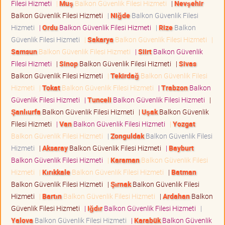
Filesi Hizmeti
|
Muş
Balkon Güvenlik Filesi Hizmeti
|
Nevşehir
Balkon Güvenlik Filesi Hizmeti
|
Niğde
Balkon Güvenlik Filesi
Hizmeti
|
Ordu
Balkon Güvenlik Filesi Hizmeti
|
Rize
Balkon
Güvenlik Filesi Hizmeti
|
Sakarya
Balkon Güvenlik Filesi Hizmeti
|
Samsun
Balkon Güvenlik Filesi Hizmeti
|
Siirt
Balkon Güvenlik
Filesi Hizmeti
|
Sinop
Balkon Güvenlik Filesi Hizmeti
|
Sivas
Balkon Güvenlik Filesi Hizmeti
|
Tekirdağ
Balkon Güvenlik Filesi
Hizmeti
|
Tokat
Balkon Güvenlik Filesi Hizmeti
|
Trabzon
Balkon
Güvenlik Filesi Hizmeti
|
Tunceli
Balkon Güvenlik Filesi Hizmeti
|
Şanlıurfa
Balkon Güvenlik Filesi Hizmeti
|
Uşak
Balkon Güvenlik
Filesi Hizmeti
|
Van
Balkon Güvenlik Filesi Hizmeti
|
Yozgat
Balkon Güvenlik Filesi Hizmeti
|
Zonguldak
Balkon Güvenlik Filesi
Hizmeti
|
Aksaray
Balkon Güvenlik Filesi Hizmeti
|
Bayburt
Balkon Güvenlik Filesi Hizmeti
|
Karaman
Balkon Güvenlik Filesi
Hizmeti
|
Kırıkkale
Balkon Güvenlik Filesi Hizmeti
|
Batman
Balkon Güvenlik Filesi Hizmeti
|
Şırnak
Balkon Güvenlik Filesi
Hizmeti
|
Bartın
Balkon Güvenlik Filesi Hizmeti
|
Ardahan
Balkon
Güvenlik Filesi Hizmeti
|
Iğdır
Balkon Güvenlik Filesi Hizmeti
|
Yalova
Balkon Güvenlik Filesi Hizmeti
|
Karabük
Balkon Güvenlik