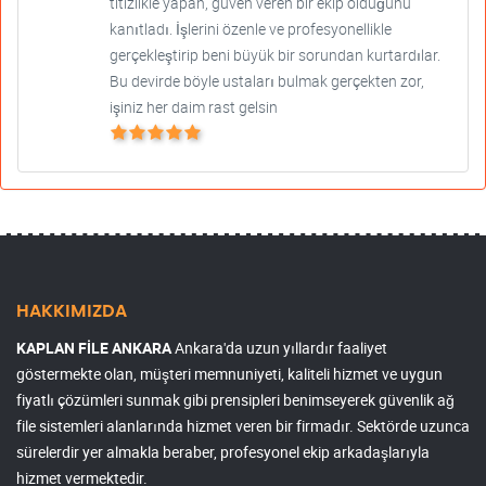
titizlikle yapan, güven veren bir ekip olduğunu
kanıtladı. İşlerini özenle ve profesyonellikle
gerçekleştirip beni büyük bir sorundan kurtardılar.
Bu devirde böyle ustaları bulmak gerçekten zor,
işiniz her daim rast gelsin
HAKKIMIZDA
KAPLAN FİLE ANKARA
Ankara'da uzun yıllardır faaliyet
göstermekte olan, müşteri memnuniyeti, kaliteli hizmet ve uygun
fiyatlı çözümleri sunmak gibi prensipleri benimseyerek güvenlik ağ
file sistemleri alanlarında hizmet veren bir firmadır. Sektörde uzunca
sürelerdir yer almakla beraber, profesyonel ekip arkadaşlarıyla
hizmet vermektedir.