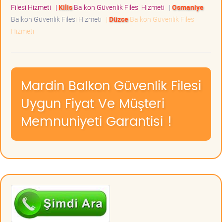
Filesi Hizmeti
|
Kilis
Balkon Güvenlik Filesi Hizmeti
|
Osmaniye
Balkon Güvenlik Filesi Hizmeti
|
Düzce
Balkon Güvenlik Filesi
Hizmeti
Mardin Balkon Güvenlik Filesi
Uygun Fiyat Ve Müşteri
Memnuniyeti Garantisi !