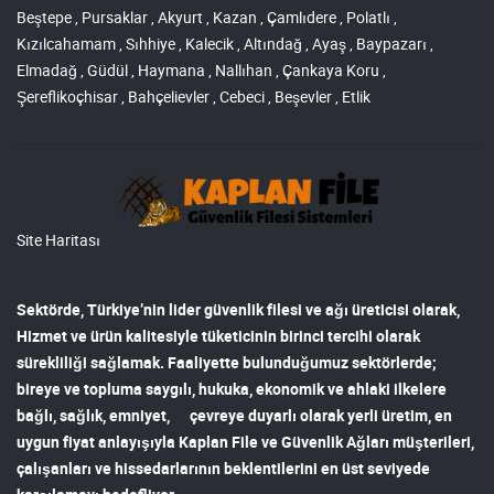
Beştepe , Pursaklar , Akyurt , Kazan , Çamlıdere , Polatlı ,
Kızılcahamam , Sıhhiye , Kalecik , Altındağ , Ayaş , Baypazarı ,
Elmadağ , Güdül , Haymana , Nallıhan , Çankaya Koru ,
Şereflikoçhisar , Bahçelievler , Cebeci , Beşevler , Etlik
Site Haritası
Sektörde, Türkiye’nin lider
güvenlik filesi ve ağı
üreticisi olarak,
Hizmet ve ürün kalitesiyle tüketicinin birinci tercihi olarak
sürekliliği sağlamak. Faaliyette bulunduğumuz sektörlerde;
bireye ve topluma saygılı, hukuka, ekonomik ve ahlaki ilkelere
bağlı, sağlık, emniyet, çevreye duyarlı olarak yerli üretim, en
uygun fiyat anlayışıyla
Kaplan File ve Güvenlik Ağları
müşterileri,
çalışanları ve hissedarlarının beklentilerini en üst seviyede