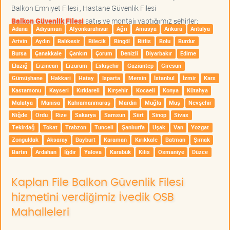
Balkon Emniyet Filesi , Hastane Güvenlik Filesi
Balkon Güvenlik Filesi
satış ve montajı yaptığımız şehirler;
Adana
Adıyaman
Afyonkarahisar
Ağrı
Amasya
Ankara
Antalya
Artvin
Aydın
Balıkesir
Bilecik
Bingöl
Bitlis
Bolu
Burdur
Bursa
Çanakkale
Çankırı
Çorum
Denizli
Diyarbakır
Edirne
Elazığ
Erzincan
Erzurum
Eskişehir
Gaziantep
Giresun
Gümüşhane
Hakkari
Hatay
Isparta
Mersin
İstanbul
İzmir
Kars
Kastamonu
Kayseri
Kırklareli
Kırşehir
Kocaeli
Konya
Kütahya
Malatya
Manisa
Kahramanmaraş
Mardin
Muğla
Muş
Nevşehir
Niğde
Ordu
Rize
Sakarya
Samsun
Siirt
Sinop
Sivas
Tekirdağ
Tokat
Trabzon
Tunceli
Şanlıurfa
Uşak
Van
Yozgat
Zonguldak
Aksaray
Bayburt
Karaman
Kırıkkale
Batman
Şırnak
Bartın
Ardahan
Iğdır
Yalova
Karabük
Kilis
Osmaniye
Düzce
Kaplan File Balkon Güvenlik Filesi
hizmetini verdiğimiz İvedik OSB
Mahalleleri