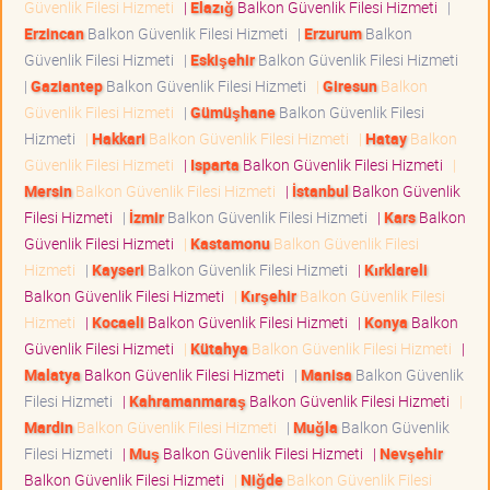
Güvenlik Filesi Hizmeti
|
Elazığ
Balkon Güvenlik Filesi Hizmeti
|
Erzincan
Balkon Güvenlik Filesi Hizmeti
|
Erzurum
Balkon
Güvenlik Filesi Hizmeti
|
Eskişehir
Balkon Güvenlik Filesi Hizmeti
|
Gaziantep
Balkon Güvenlik Filesi Hizmeti
|
Giresun
Balkon
Güvenlik Filesi Hizmeti
|
Gümüşhane
Balkon Güvenlik Filesi
Hizmeti
|
Hakkari
Balkon Güvenlik Filesi Hizmeti
|
Hatay
Balkon
Güvenlik Filesi Hizmeti
|
Isparta
Balkon Güvenlik Filesi Hizmeti
|
Mersin
Balkon Güvenlik Filesi Hizmeti
|
İstanbul
Balkon Güvenlik
Filesi Hizmeti
|
İzmir
Balkon Güvenlik Filesi Hizmeti
|
Kars
Balkon
Güvenlik Filesi Hizmeti
|
Kastamonu
Balkon Güvenlik Filesi
Hizmeti
|
Kayseri
Balkon Güvenlik Filesi Hizmeti
|
Kırklareli
Balkon Güvenlik Filesi Hizmeti
|
Kırşehir
Balkon Güvenlik Filesi
Hizmeti
|
Kocaeli
Balkon Güvenlik Filesi Hizmeti
|
Konya
Balkon
Güvenlik Filesi Hizmeti
|
Kütahya
Balkon Güvenlik Filesi Hizmeti
|
Malatya
Balkon Güvenlik Filesi Hizmeti
|
Manisa
Balkon Güvenlik
Filesi Hizmeti
|
Kahramanmaraş
Balkon Güvenlik Filesi Hizmeti
|
Mardin
Balkon Güvenlik Filesi Hizmeti
|
Muğla
Balkon Güvenlik
Filesi Hizmeti
|
Muş
Balkon Güvenlik Filesi Hizmeti
|
Nevşehir
Balkon Güvenlik Filesi Hizmeti
|
Niğde
Balkon Güvenlik Filesi