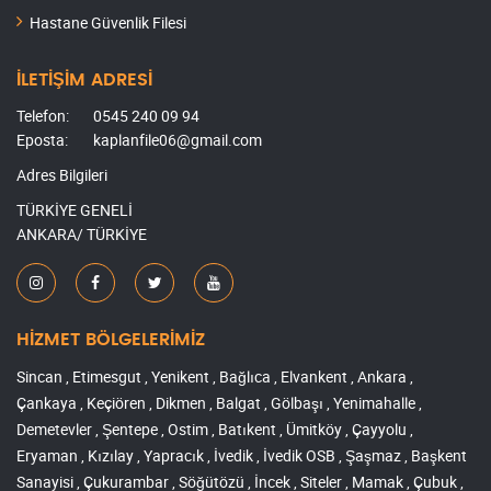
Hastane Güvenlik Filesi
İLETİŞİM ADRESİ
Telefon:
0545 240 09 94
Eposta:
kaplanfile06@gmail.com
Adres Bilgileri
TÜRKİYE GENELİ
ANKARA/ TÜRKİYE
HİZMET BÖLGELERİMİZ
Sincan , Etimesgut , Yenikent , Bağlıca , Elvankent , Ankara ,
Çankaya , Keçiören , Dikmen , Balgat , Gölbaşı , Yenimahalle ,
Demetevler , Şentepe , Ostim , Batıkent , Ümitköy , Çayyolu ,
Eryaman , Kızılay , Yapracık , İvedik , İvedik OSB , Şaşmaz , Başkent
Sanayisi , Çukurambar , Söğütözü , İncek , Siteler , Mamak , Çubuk ,