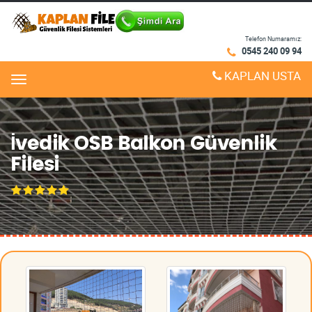
Telefon Numaramız:
0545 240 09 94
KAPLAN USTA
Menu
İvedik OSB Balkon Güvenlik
Filesi