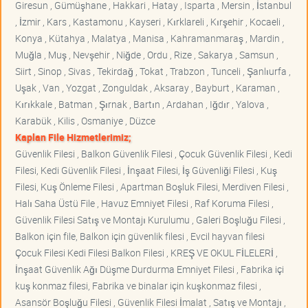
Giresun , Gümüşhane , Hakkari , Hatay , Isparta , Mersin , İstanbul
, İzmir , Kars , Kastamonu , Kayseri , Kırklareli , Kırşehir , Kocaeli ,
Konya , Kütahya , Malatya , Manisa , Kahramanmaraş , Mardin ,
Muğla , Muş , Nevşehir , Niğde , Ordu , Rize , Sakarya , Samsun ,
Siirt , Sinop , Sivas , Tekirdağ , Tokat , Trabzon , Tunceli , Şanlıurfa ,
Uşak , Van , Yozgat , Zonguldak , Aksaray , Bayburt , Karaman ,
Kırıkkale , Batman , Şırnak , Bartın , Ardahan , Iğdır , Yalova ,
Karabük , Kilis , Osmaniye , Düzce
Kaplan File Hizmetlerimiz;
Güvenlik Filesi , Balkon Güvenlik Filesi , Çocuk Güvenlik Filesi , Kedi
Filesi, Kedi Güvenlik Filesi , İnşaat Filesi, İş Güvenliği Filesi , Kuş
Filesi, Kuş Önleme Filesi , Apartman Boşluk Filesi, Merdiven Filesi ,
Halı Saha Üstü File , Havuz Emniyet Filesi , Raf Koruma Filesi ,
Güvenlik Filesi Satış ve Montajı Kurulumu , Galeri Boşluğu Filesi ,
Balkon için file, Balkon için güvenlik filesi , Evcil hayvan filesi
Çocuk Filesi Kedi Filesi Balkon Filesi , KREŞ VE OKUL FİLELERİ ,
İnşaat Güvenlik Ağı Düşme Durdurma Emniyet Filesi , Fabrika içi
kuş konmaz filesi, Fabrika ve binalar için kuşkonmaz filesi ,
Asansör Boşluğu Filesi , Güvenlik Filesi İmalat , Satış ve Montajı ,