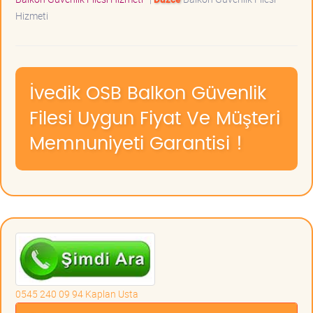
Hizmeti
İvedik OSB Balkon Güvenlik
Filesi Uygun Fiyat Ve Müşteri
Memnuniyeti Garantisi !
0545 240 09 94 Kaplan Usta