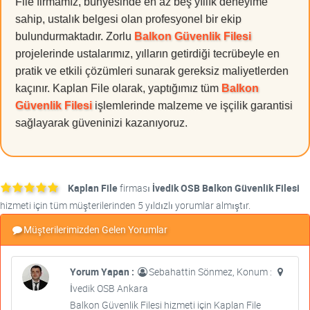
File firmamız, bünyesinde en az beş yıllık deneyime
sahip, ustalık belgesi olan profesyonel bir ekip
bulundurmaktadır. Zorlu
Balkon Güvenlik Filesi
projelerinde ustalarımız, yılların getirdiği tecrübeyle en
pratik ve etkili çözümleri sunarak gereksiz maliyetlerden
kaçınır. Kaplan File olarak, yaptığımız tüm
Balkon
Güvenlik Filesi
işlemlerinde malzeme ve işçilik garantisi
sağlayarak güveninizi kazanıyoruz.
Kaplan File
firması
İvedik OSB Balkon Güvenlik Filesi
hizmeti için tüm müşterilerinden 5 yıldızlı yorumlar almıştır.
Müşterilerimizden Gelen Yorumlar
Yorum Yapan :
Sebahattin Sönmez, Konum :
İvedik OSB Ankara
Balkon Güvenlik Filesi hizmeti için Kaplan File