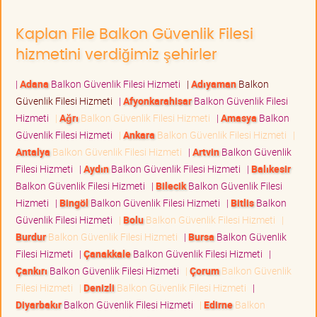
Kaplan File Balkon Güvenlik Filesi
hizmetini verdiğimiz şehirler
|
Adana
Balkon Güvenlik Filesi Hizmeti
|
Adıyaman
Balkon
Güvenlik Filesi Hizmeti
|
Afyonkarahisar
Balkon Güvenlik Filesi
Hizmeti
|
Ağrı
Balkon Güvenlik Filesi Hizmeti
|
Amasya
Balkon
Güvenlik Filesi Hizmeti
|
Ankara
Balkon Güvenlik Filesi Hizmeti
|
Antalya
Balkon Güvenlik Filesi Hizmeti
|
Artvin
Balkon Güvenlik
Filesi Hizmeti
|
Aydın
Balkon Güvenlik Filesi Hizmeti
|
Balıkesir
Balkon Güvenlik Filesi Hizmeti
|
Bilecik
Balkon Güvenlik Filesi
Hizmeti
|
Bingöl
Balkon Güvenlik Filesi Hizmeti
|
Bitlis
Balkon
Güvenlik Filesi Hizmeti
|
Bolu
Balkon Güvenlik Filesi Hizmeti
|
Burdur
Balkon Güvenlik Filesi Hizmeti
|
Bursa
Balkon Güvenlik
Filesi Hizmeti
|
Çanakkale
Balkon Güvenlik Filesi Hizmeti
|
Çankırı
Balkon Güvenlik Filesi Hizmeti
|
Çorum
Balkon Güvenlik
Filesi Hizmeti
|
Denizli
Balkon Güvenlik Filesi Hizmeti
|
Diyarbakır
Balkon Güvenlik Filesi Hizmeti
|
Edirne
Balkon