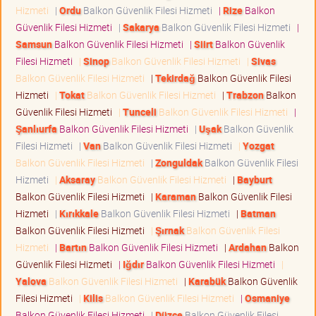
Hizmeti
|
Ordu
Balkon Güvenlik Filesi Hizmeti
|
Rize
Balkon
Güvenlik Filesi Hizmeti
|
Sakarya
Balkon Güvenlik Filesi Hizmeti
|
Samsun
Balkon Güvenlik Filesi Hizmeti
|
Siirt
Balkon Güvenlik
Filesi Hizmeti
|
Sinop
Balkon Güvenlik Filesi Hizmeti
|
Sivas
Balkon Güvenlik Filesi Hizmeti
|
Tekirdağ
Balkon Güvenlik Filesi
Hizmeti
|
Tokat
Balkon Güvenlik Filesi Hizmeti
|
Trabzon
Balkon
Güvenlik Filesi Hizmeti
|
Tunceli
Balkon Güvenlik Filesi Hizmeti
|
Şanlıurfa
Balkon Güvenlik Filesi Hizmeti
|
Uşak
Balkon Güvenlik
Filesi Hizmeti
|
Van
Balkon Güvenlik Filesi Hizmeti
|
Yozgat
Balkon Güvenlik Filesi Hizmeti
|
Zonguldak
Balkon Güvenlik Filesi
Hizmeti
|
Aksaray
Balkon Güvenlik Filesi Hizmeti
|
Bayburt
Balkon Güvenlik Filesi Hizmeti
|
Karaman
Balkon Güvenlik Filesi
Hizmeti
|
Kırıkkale
Balkon Güvenlik Filesi Hizmeti
|
Batman
Balkon Güvenlik Filesi Hizmeti
|
Şırnak
Balkon Güvenlik Filesi
Hizmeti
|
Bartın
Balkon Güvenlik Filesi Hizmeti
|
Ardahan
Balkon
Güvenlik Filesi Hizmeti
|
Iğdır
Balkon Güvenlik Filesi Hizmeti
|
Yalova
Balkon Güvenlik Filesi Hizmeti
|
Karabük
Balkon Güvenlik
Filesi Hizmeti
|
Kilis
Balkon Güvenlik Filesi Hizmeti
|
Osmaniye
Balkon Güvenlik Filesi Hizmeti
|
Düzce
Balkon Güvenlik Filesi