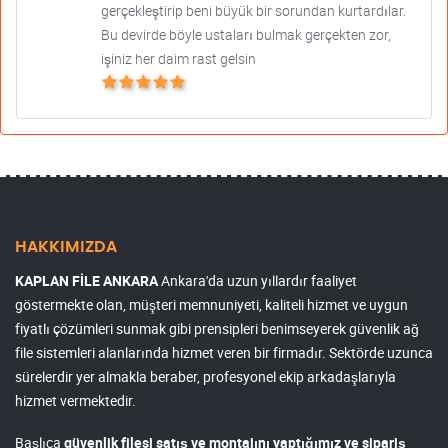
gerçekleştirip beni büyük bir sorundan kurtardılar.
Bu devirde böyle ustaları bulmak gerçekten zor,
işiniz her daim rast gelsin
HAKKIMIZDA
KAPLAN FİLE ANKARA
Ankara'da uzun yıllardır faaliyet
göstermekte olan, müşteri memnuniyeti, kaliteli hizmet ve uygun
fiyatlı çözümleri sunmak gibi prensipleri benimseyerek güvenlik ağ
file sistemleri alanlarında hizmet veren bir firmadır. Sektörde uzunca
sürelerdir yer almakla beraber, profesyonel ekip arkadaşlarıyla
hizmet vermektedir.
Başlıca
güvenlik filesi satış ve montajını yaptığımız ve sipariş